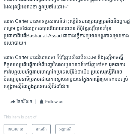
ដែល​រុស្សី​អះអាង​ថា​ ខ្លួនប្រឆាំង​នោះ»។
លោក Carter បាន​មាន​ប្រសាសន៍​ថា​ រុស្សី​មិន​បាន​ប្រយុទ្ធ​ប្រឆាំង​នឹង​ពួក​រដ្ឋ​
ឥស្លាម ​ដូច​ដែល​ពួកគេ​បាន​និយាយ​នោះ​ទេ​ ក៏​ប៉ុន្តែ​រុស្សី​បាន​គាំទ្រ​
ប្រធានាធិបតី​Bashar al-Assad ​ជា​ជាង​ធ្វើ​ការ​ឲ្យ​មាន​អន្តរកាល​មួយ​ខាង​
នយោបាយ។
លោក Carter បាន​និយាយ​ថា​ ក៏​ប៉ុន្តែ​ប្រសិន​បើ​ស.រ.អា និងរុស្សី​អាច​ធ្វើ​
កិច្ចសហប្រតិបត្តិការ​អំពី​បញ្ហា​នៃ​ផលប្រយោជន៍​ទៅ​វិញ​ទៅ​មក​ ដូចជា​ការ​
កាត់បន្ថយ​មហិច្ឆតា​បរមាណូនៃ​ប្រទេស​អ៊ីរ៉ង់​ជា​ដើម​ ប្រទេស​រុស្សី​ក៏​អាច
បំពេញ​មុខ​នាទី​ប្រកប​ដោយការ​ស្ថាបនា​មួយ​នៅ​ក្នុង​ការ​ធ្វើ​ឲ្យ​មាន​ការ​បញ្ចប់
សង្គ្រាម​ស៊ីវិល​ក្នុង​ប្រទេស​ស៊ីរី​ផង​ដែរ៕
ចែករំលែក
Follow us
This item is part of
នយោបាយ
អាមេរិក​
អន្តរជាតិ