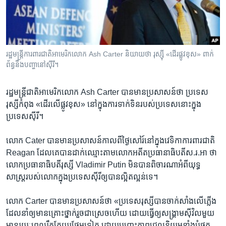
រចនា
សម្ព័ន្ធ​
Khmer English
រំលង​
និង​
បណ្តាញ​សង្គម
ចូល​
រដ្ឋមន្រ្តី​ការពារ​ជាតិ​អាមេរិក​លោក Ash Carter និយាយ​ថា រុស្ស៊ី​ «ដើរ​ផ្លូវ​ខុស» ពាក់
ទៅ​
ព័ន្ធ​នឹង​បញ្ហា​នៅ​ស៊ីរី។
កាន់​
ទំព័រ​
ភាសា
រដ្ឋមន្ត្រី​ជាតិ​អាមេរិក​លោក Ash Carter ​បាន​មាន​ប្រសាសន៍​ថា ​ប្រទេស​
ស្វែង​
រុស្សី​កំពុង​ «ដើរ​លើ​ផ្លូវ​ខុស» នៅ​ក្នុង​ការ​ទាក់ទិន​របស់​ប្រទេស​នោះ​ក្នុង​
រក
ប្រទេស​ស៊ីរី។​
លោក​ Cater បាន​មាន​ប្រសាសន៍​កាល​ពី​ថ្ងៃ​សៅរ៍​នៅ​ក្នុង​វេទិកា​ការពារ​ជាតិ
Reagan ​ដែល​គេ​បាន​ដាក់ឈ្មោះ​តាម​លោកអតីតប្រធានាធិបតី​ស.រ.អា ថា​
លោក​ប្រធានាធិបតី​រុស្សី Vladimir Putin មិន​បាន​ពិចារណា​អំពី​យុទ្ធ
សាស្ត្ររបស់​លោក​ក្នុង​ប្រទេសស៊ីរី​ឲ្យ​បាន​ល្អិតល្អន់​ទេ។
លោក Carter បាន​មាន​ប្រសាសន៍​ថា «ប្រទេស​រុស្សី​បាន​ចាក់​សាំង​លើ​ភ្លើង​
ដែល​នាំ​ឲ្យ​មាន​គ្រោះថ្នាក់​រួច​ជា​ស្រេចហើយ ​ដោយ​ធ្វើ​ឲ្យ​សង្គ្រាម​ស៊ីវិល​មួយ​
មាន​រយៈពេល​រឹត​តែ​យូរ​ថែម​ទៀត​ ដោយ​បញ្ឆេះ​ភាព​ជ្រុលនិយម​ខ្លាំង​បំផុត​