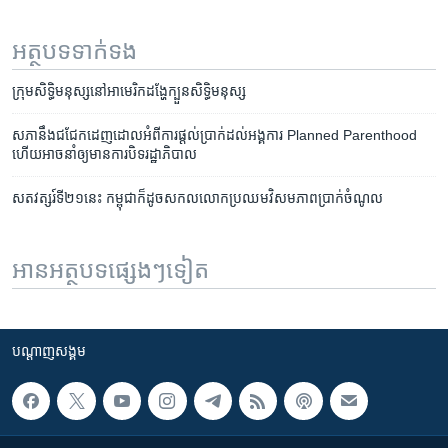
អត្ថបទ​ទាក់ទង
ក្រុមសិទ្ធិ​មនុស្សនៅអាមេរិក​ដង្ហែក្បួន​សិទ្ធិ​មនុស្ស
សភា​នឹង​​ជជែក​ដេញ​ដោល​អំពី​ការ​ផ្តល់​ប្រាក់​ដល់​អង្គការ Planned Parenthood ​
ហើយ​អាច​នាំឲ្យ​មាន​​ការ​បិទ​រដ្ឋាភិបាល
សតវត្សរ៍​ទី​២១​នេះ​ កម្ពុជា​ក៏ដូច​សកល​លោក​ប្រឈម​​វិសមភាព​ប្រាក់​ចំណូល
អានអត្ថបទផ្សេងៗទៀត
បណ្តាញ​សង្គម