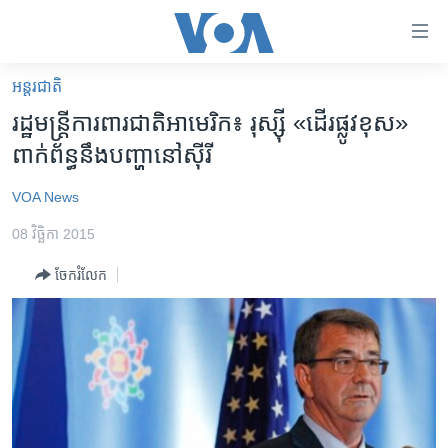
ភ្ជាប់​
ទៅ​
គេហទំព័រ​
អន្តរជាតិ
កម្ពុជា
ទាក់ទង
រដ្ឋមន្រ្តី​ការពារ​ជាតិ​អាមេរិក៖ រុស្ស៊ី​ «ដើរ​ផ្លូវ​ខុស»
រំលង​
អន្តរជាតិ
ពាក់ព័ន្ធ​នឹង​បញ្ហា​នៅ​ស៊ីរី
និង​
អាមេរិក
ចូល​
VOA News
ទៅ​​
ចិន
ទំព័រ​
08 វិច្ឆិកា 2015
ហេឡូវីអូអេ
ព័ត៌មាន​​
ចែករំលែក
តែ​
កម្ពុជាច្នៃប្រតិដ្ឋ
ម្តង
ព្រឹត្តិការណ៍ព័ត៌មាន
រំលង​
និង​
ទូរទស្សន៍ / វីដេអូ​
ចូល​
វិទ្យុ / ផតខាសថ៍
ទៅ​
ទំព័រ​
កម្មវិធីទាំងអស់