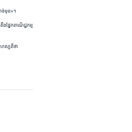
តាច់​មុខ»។
ឹង​ផ្នែក​ពាណិជ្ជកម្ម
រហស្បតិ៍​ថា