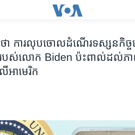
ាគ​ថា ការ​លុបចោល​ដំណើរ​ទស្សនកិច្ច​
លី​របស់​លោក Biden ប៉ះពាល់​ដល់​ភា
លើ​អាមេរិក