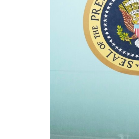
រចនា
សម្ព័ន្ធ​
រំលង​
និង​
ចូល​
ទៅ​
កាន់​
ទំព័រ​
ស្វែង​
រក