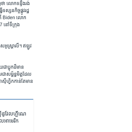
ា លោក​ទន្ទឹង​រង់
្សនកិច្ច​ផ្លូវ​រដ្ឋ​
ិបតី Biden លោក​
G-7 នៅ​ទីក្រុង
េស​អូស្ត្រាលី។ ឥឡូវ​
ជា​ប្លុក​ដ៏​មាន​
ជា​សម្ព័ន្ធមិត្ត​ដែល​
ស៊ីហ្វិក​កាន់​តែ​មាន​
​នូវែល​ហ្គីណេ​​
ំណុល​​អាមេរិក