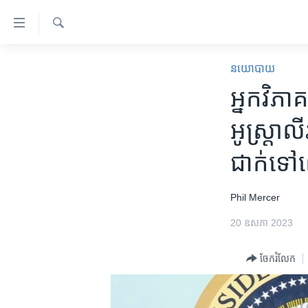
ភ្ជាប់​
ទៅ​
គេហទំព័រ​
ស្វែង​
កម្ពុជា
រក
នយោបាយ
ទាក់ទង
អន្តរជាតិ
អ្នក​វិភ
រំលង​
និង​
អាមេរិក
អូស្ត្រា
ចូល​
ចិន
ទៅ​​
ជាក់​ទៅ​
ទំព័រ​
ហេឡូវីអូអេ
ព័ត៌មាន​​
កម្ពុជាច្នៃប្រតិដ្ឋ
តែ​
Phil Mercer
ម្តង
ព្រឹត្តិការណ៍ព័ត៌មាន
20 ឧសភា 2023
រំលង​
ទូរទស្សន៍ / វីដេអូ​
និង​
ចែករំលែក
ចូល​
វិទ្យុ / ផតខាសថ៍
ទៅ​
កម្មវិធីទាំងអស់
ទំព័រ​