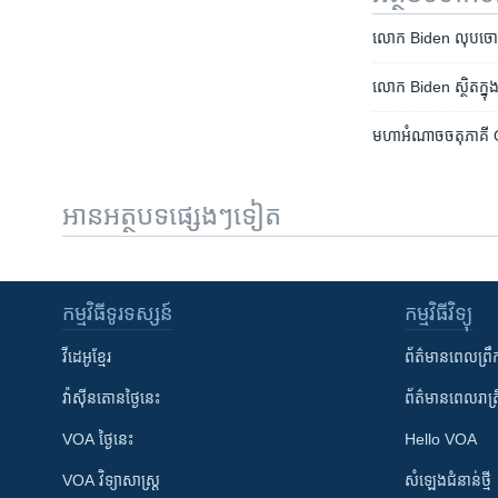
លោក​​ Biden ​លុប​​ចោល​ទស្
លោក Biden ​ស្ថិត​​​​ក្នុង
មហា​អំណាច​ចតុភាគី​ Quad
អានអត្ថបទផ្សេងៗទៀត
កម្មវិធី​ទូរទស្សន៍
កម្មវិធី​វិទ្យុ
វីដេអូ​ខ្មែរ
ព័ត៌មាន​ពេល​ព្រឹ
វ៉ាស៊ីនតោន​ថ្ងៃ​នេះ
ព័ត៌មាន​​ពេល​រាត្រ
VOA ថ្ងៃនេះ
Hello VOA
VOA ​វិទ្យាសាស្ត្រ
សំឡេង​ជំនាន់​ថ្មី