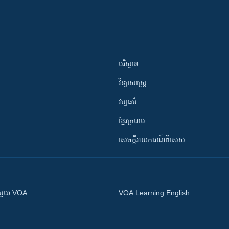
បរិស្ថាន
វិទ្យាសាស្រ្ត
វប្បធម៌
ខ្មែរក្រហម
សេចក្តីរាយការណ៍ពិសេស
ស​​ជាមួយ VOA
VOA Learning English