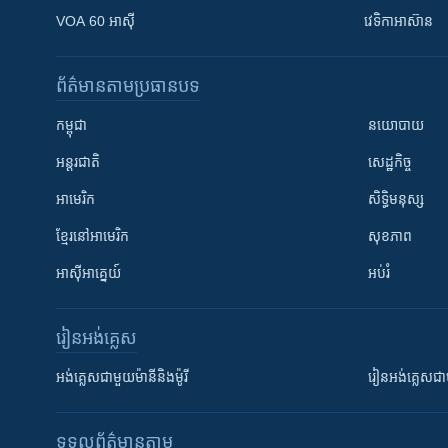
VOA 60 អាស៊ី
វេទិកា​អាស៊ាន
ព័ត៌មាន​តាមប្រធានបទ​
កម្ពុជា
នយោបាយ
អន្តរជាតិ
សេដ្ឋកិច្ច
អាមេរិក
សិទ្ធិមនុស្ស
ខ្មែរ​នៅអាមេរិក
សុខភាព
អាស៊ីអាគ្នេយ៍
អប់រំ
រៀន​​អង់គ្លេស
អង់គ្លេស​ជាមួយ​ម៉ានី​និង​ម៉ូរី
រៀន​​​​​​អង់គ្លេ
ទទួល​ព័ត៌មាន​តាម