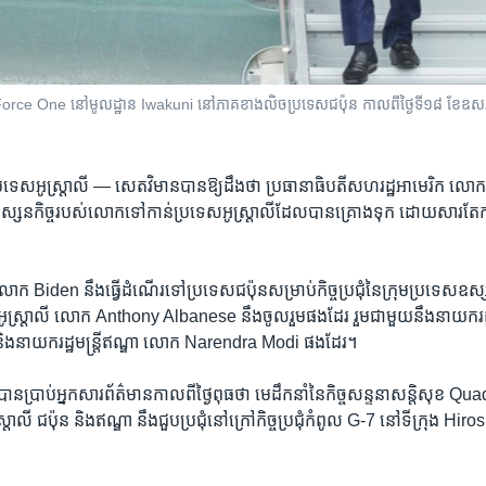
rce One នៅ​មូលដ្ឋាន Iwakuni នៅ​ភាគ​ខាង​លិច​ប្រទេស​ជប៉ុន កាល​ពី​ថ្ងៃ​ទី​១៨ ខែ​ឧសភា ឆ្នា
ទេស​អូស្ត្រាលី —
សេតវិមាន​បាន​ឱ្យ​ដឹង​ថា ប្រធានាធិបតី​សហរដ្ឋអាមេរិក​ ល
្សនកិច្ច​របស់​លោក​ទៅ​កាន់​ប្រទេស​អូស្ត្រាលី​ដែល​បាន​គ្រោង​ទុក ដោយសារ​តែ​ក
 លោក Biden នឹង​ធ្វើ​ដំណើរ​ទៅ​ប្រទេស​ជប៉ុន​សម្រាប់​កិច្ចប្រជុំ​នៃ​ក្រុម​ប្រទេស​ឧស្
ី​អូស្ត្រាលី ​លោក Anthony Albanese នឹង​ចូលរួម​ផង​ដែរ រួម​ជាមួយ​នឹង​នាយក​រដ្ឋ
​នាយក​រដ្ឋមន្ត្រី​ឥណ្ឌា​ លោក Narendra Modi ផង​ដែរ។
រាប់​អ្នក​សារព័ត៌មាន​កាលពី​ថ្ងៃ​ពុធ​ថា មេដឹកនាំ​នៃ​កិច្ច​សន្ទនា​សន្តិសុខ Quad
្រាលី ជប៉ុន និង​ឥណ្ឌា នឹង​ជួបប្រជុំ​នៅ​ក្រៅ​កិច្ចប្រជុំ​កំពូល G-7 នៅ​ទីក្រុង Hi