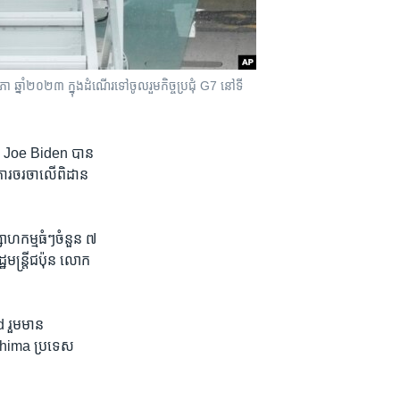
ំ​២០២៣ ក្នុង​ដំណើរ​ទៅ​ចូលរួម​កិច្ច​ប្រជុំ​ G7 នៅ​ទី​
ោក Joe Biden បាន​
ារ​ចរចា​លើ​ពិដាន​
សាហកម្ម​ធំៗ​ចំនួន​ ៧
មន្ត្រី​ជប៉ុន​ លោក
 រួម​មាន​
roshima ប្រទេស​