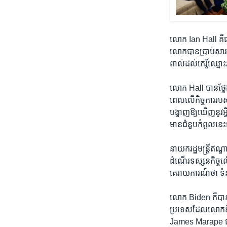
លោក Ian Hall គឺ​ជា​
លោក​បាន​ប្រាប់​សារ
ពាល់​ដល់​កេរ្តិ៍ឈ្ម
លោក Hall បាន​ថ្លែង​
ពេល​លើ​កិច្ចការ​របស់​
បង្ហាញ​ឱ្យ​ឃើញ​នូវ​អ្
មាន​ជំនួប​កំពូល​នេះ
នាយក​រដ្ឋមន្ត្រី​ឥណ្
ដំណើរ​ទស្សនកិច្ច​ល
គេ​រាយការណ៍​ថា ទំនង
លោក Biden ក៏​បាន​
ប្រទេស​ដែល​លោក​នឹ
James Marape ផ