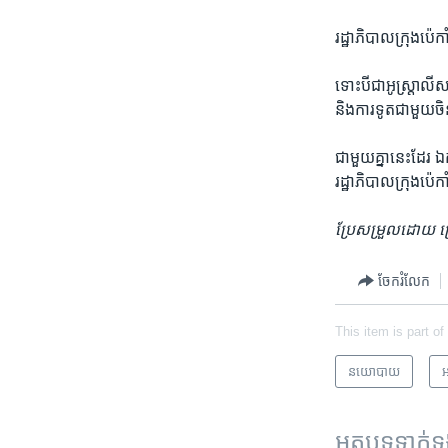
រដ្ឋាភិបាល​ក្រុង​ប៉េ
ទោះ​បី​ជា​អូស្ត្រាលី
និង​ការ​ទូត​ជាមួយ​ចិ
ជាមួយ​គ្នា​នេះ​ដែរ 
រដ្ឋាភិបាល​ក្រុង​ប៉េក
ប្រែសម្រួល​ដោយ​ ស
ចែករំលែក
This item is part of
នយោបាយ
អ
អត្ថបទ​ទាក់