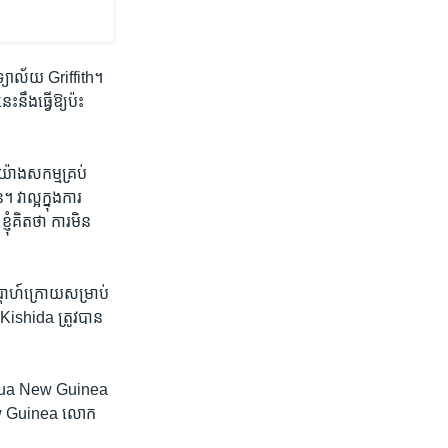
ិទ្យាល័យ Griffith។
ឹង​ធ្វើ​ឱ្យ​ប៉ះ
៉ាង​សកម្ម​គ្រប់​
ា​ល្អ​ក្នុង​ការ​
ំ​គិត​ថា​ ការ​មិន​
្តាហ៍​ក្រោយ​សម្រាប់​
Kishida ត្រូវ​បាន​
ស​Papua New Guinea
 New Guinea ​លោក