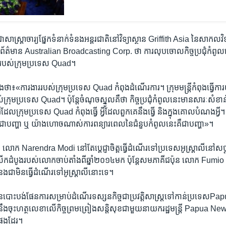
សាស្ត្រាចារ្យ​ផ្នែក​ទំនាក់ទំនង​អន្តរជាតិ​នៅ​វិទ្យាស្ថាន Griffith Asia នៃ​សាកលវ
ព័ត៌មាន Australian Broadcasting Corp. ថា ការ​លុបចោល​កិច្ចប្រជុំ​កំពូល​នេះ​ន
ោះ​របស់​ក្រុម​ប្រទេស Quad។
ថា៖«ការងារ​របស់​ក្រុម​ប្រទេស Quad កំពុងដំណើរការ។ ក្រុម​មន្ត្រី​កំពុង​ធ្វើ​ការ​យ
ក្រុម​ប្រទេស Quad។ ប៉ុន្តែ​ចំណុច​ស្នូល​គឺ​ថា កិច្ចប្រជុំ​កំពូល​នេះ​មាន​សារៈសំខាន់។ វ
វី​ដែល​ក្រុម​ប្រទេស​ Quad កំពុង​ធ្វើ អ្វីដែល​ពួកគេ​នឹង​ធ្វើ និង​ក្នុង​គោលបំណង​អ្វី។ ខ្ញុ
​ជា​បញ្ហា ឬ​ យ៉ាង​ហោច​ណាស់​ការ​ពន្យារពេល​នៃ​ជំនួប​កំពូល​នេះ​គឺ​ជា​បញ្ហា»។
ឌា​ លោក Narendra Modi នៅ​តែ​ប្តេជ្ញាចិត្ត​ធ្វើ​ដំណើរ​ទៅ​ប្រទេស​អូស្ត្រាលី​នៅ​សប
ើកដំបូង​របស់​លោក​ចាប់​តាំង​ពី​ឆ្នាំ២០១៤​មក ប៉ុន្តែ​សមភាគី​ជប៉ុន​ លោក Fumio 
​ជា​មិន​ធ្វើ​ដំណើរ​ទៅ​អូស្ត្រាលី​នោះ​ទេ។
បោះបង់​ផែនការ​សម្រាប់​ដំណើរ​ទស្សនកិច្ច​ជា​ប្រវត្តិសាស្ត្រ​ទៅ​កាន់​ប្រទេ
ង​ចុះ​ហត្ថលេខា​លើ​កិច្ចព្រមព្រៀង​សន្តិសុខ​ជាមួយ​នាយក​រដ្ឋមន្ត្រី​ Papua
ង​ដែរ។