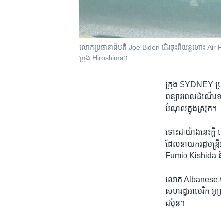
លោក​ប្រធានាធិបតី​ Joe Biden ដើរ​ចុះ​ពី​យន្តហោះ​ Air Fo
ក្រុង Hiroshima។
ក្រុង SYDNEY ប្រ
ពន្យារពេល​ដំណើរ​ទស
បំណុល​ក្នុង​ស្រុក។
ទោះ​ជា​យ៉ាង​នេះ​ក្តី
ដែល​នាយក​រដ្ឋមន្ត្រ
Fumio Kishida និង
លោក Albanese បាន​ប្
សហរដ្ឋអាមេរិក អូស្ត
ជប៉ុន។