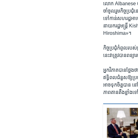
​លោក Albanese បាន
ចាំ​ចូលរួម​កិច្ចប្រជុំ
ទៅកាន់សហរដ្ឋអាមេរិ
នាយក​រដ្ឋមន្រ្តី Kishi
Hiroshima»។
កិច្ចប្រជុំ​កំពូល​រប
នេះ​វា​ត្រូវ​បាន​ពន
អ្នក​វិភាគ​បាន​ថ្លែង​
ឥទ្ធិពល​ជំនួស​ឱ្យ​ប្រ
អាច​ទុក​ចិត្ត​បាន នៅ
ភាព​តានតឹង​ខ្លាំង​