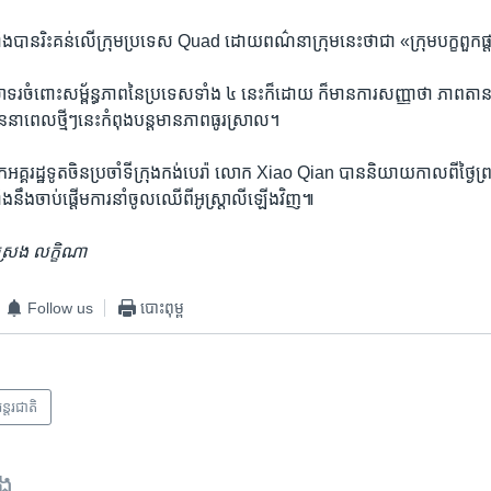
កាំង​បាន​រិះគន់​លើ​ក្រុម​ប្រទេស Quad ដោយ​ពណ៌នា​ក្រុម​នេះ​ថា​ជា «ក្រុម​បក្ខពួក​ផ្
​សាទរ​ចំពោះ​សម្ព័ន្ធភាព​នៃ​ប្រទេស​ទាំង ៤ នេះ​ក៏​ដោយ ក៏​មាន​ការ​សញ្ញា​ថា ភាព​តានត
ន​នា​ពេល​ថ្មីៗ​នេះ​កំពុង​បន្ត​មាន​ភាព​ធូរស្រាល។
ឯកអគ្គ​រដ្ឋទូត​ចិន​ប្រចាំ​ទីក្រុង​កង់បេរ៉ា លោក Xiao Qian បាន​និយាយ​កាលពី​ថ្ងៃព្
ាំង​នឹង​ចាប់​ផ្តើម​ការ​នាំ​ចូល​ឈើ​ពី​អូស្ត្រាលី​ឡើង​វិញ៕
្រេង លក្ខិណា
Follow us
បោះពុម្ព
ន្តរជាតិ
ទង