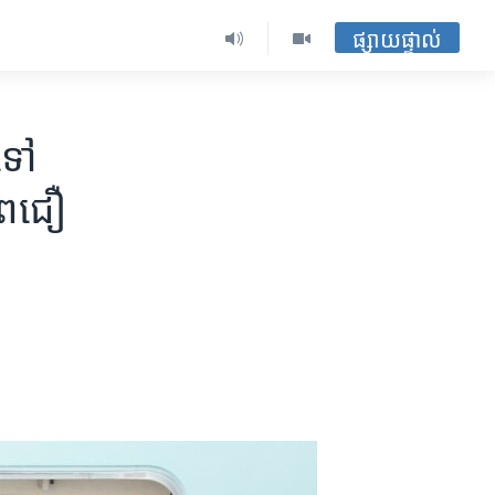
ផ្សាយផ្ទាល់
ទៅ​
ព​​ជឿ