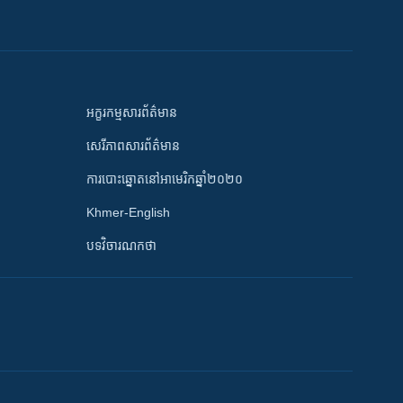
អក្ខរកម្មសារព័ត៌មាន
សេរីភាពសារព័ត៌មាន
ការបោះឆ្នោតនៅអាមេរិកឆ្នាំ២០២០
Khmer-English
បទវិចារណកថា