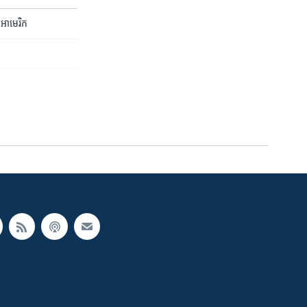
ល​​អាមេរិក