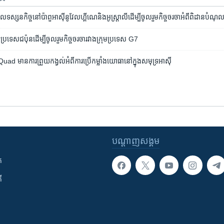
សនកិច្ច​​​នៅ​ប៉ាពួ​អាស៊ី​នូវែល​ហ្គីណេ​​និង​អូស្ត្រាលី​​ដើម្បី​ចូល​រួម​​​កិច្ច​ចរចា​អំពី​ពិដាន​​​បំណុ
​ប្រទេស​ជប៉ុន​​​ដើម្បី​ចូលរួម​​កិច្ចចរចា​រវាង​​ក្រុម​ប្រទេស​ G7
 មាន​ការ​ព្រួយ​កង្វល់​អំពី​ការ​ប្រើ​កម្លាំង​យោធា​នៅ​ក្នុង​សមុទ្រ​អាស៊ី
បណ្តាញ​សង្គម
ក
ី