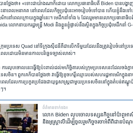
ថ្លែងថា៖ «ទោះ​ជា​យ៉ាង​ណា​ក៏​ដោយ លោក​ប្រធានាធិបតី Biden បាន​បង្ហាញ​ថ
​នេះ​នា​ពេល​អនាគត នៅ​ពេល​ដែល​កិច្ច​ប្រជុំ​នេះ​អាច​រៀប​ចំ​ទៅ​បាន ហើយ​ខ្ញុំ​នឹង​ទៅ​ធ្វើ​ទស
ក​នៅ​ពេល​ក្រោយ​ក្នុង​ឆ្នាំ​នេះ។ មេដឹកនាំ​ទាំង ៤ ដែល​រួម​មាន​លោក​ប្រធានាធ
da លោក​នាយក​រដ្ឋមន្រ្តី Modi និង​ខ្លួន​ខ្ញុំ​ផ្ទាល់​នឹង​ស្ថិត​ក្នុង​កិច្ចប្រជុំ​មេដឹកនាំ 
ស់​ក្រុម​ប្រទេស Quad នៅ​ទីក្រុង​ស៊ីដនី​គឺ​ជា​លើក​ទី​មួយ​ដែល​នឹង​ត្រូវ​រៀបចំ​នៅ​ប្រទ
្យារពេល​ដោយ​មិន​មាន​កាលបរិច្ឆេទ​ច្បាស់លាស់។
ថា ការ​លុបចោល​នេះ​ធ្វើ​ឱ្យ​ប៉ះពាល់​ដល់​មហិច្ឆិតា​របស់​ក្រុម​ប្រទេស​នេះ​ដែល​ចង់​ក្លាយ​
ទេស​ចិន។ ពួកគេ​ក៏បាន​ថ្លែង​ថា វា​ធ្វើ​ឱ្យ​ខូច​កេរ្តិ៍ឈ្មោះ​របស់​សហរដ្ឋអាមេរិក​ក្នុង​នាម​
​ពេល​ដែល​ការ​ប្រកួតប្រជែង​ជា​យុទ្ធសាស្រ្ត​ជាមួយ​ប្រទេស​ចិន​នៅ​ក្នុង​តំបន់​ឥណ្ឌូប៉ា
ទៅៗ។
ព័ត៌មាន​ទាក់ទង៖
លោក​​ Biden ​លុប​​ចោល​ទស្សនកិច្ច​​​នៅ​ប៉ាពួ​អាស៊ី
និង​អូស្ត្រាលី​​ដើម្បី​ចូល​រួម​​​កិច្ច​ចរចា​អំពី​ពិដាន​​​ប