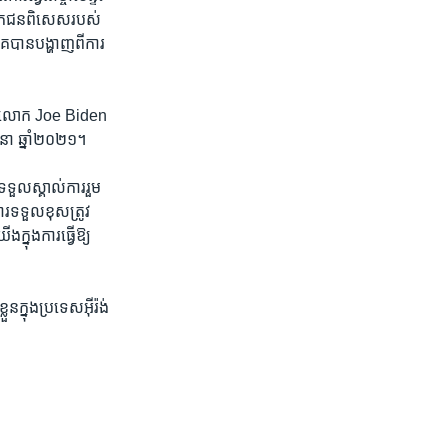
បេសកជន​ពិសេស​របស់​
ាន​បង្ហាញ​ពី​ការ​
មេរិក លោក Joe Biden
ែមីនា ឆ្នាំ២០២១។
ទួល​ស្គាល់​ការ​រួម​
ារ​ទទួល​ខុសត្រូវ​
នុង​ការ​ធ្វើ​ឱ្យ​
ក្នុង​ប្រទេស​អ៊ីរ៉ង់​