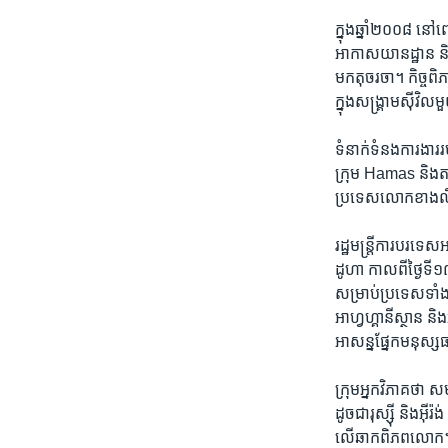
ក្នុង​ឆ្នាំ២០០៨ នៅ​
អាកាសយានដ្ឋាន និង​
មក​តុ​ចរចា។ កិច្ចពិភាក្
ក្នុង​សង្រ្គាម​ស៊ីវិ
ទំនាក់ទំនង​ការងារ​រប
ក្រុម Hamas និង​តាល
ប្រទេស​លោក​ខាង​ល
រដ្ឋមន្ត្រី​ការបរទេ
ដូហា កាលពី​ថ្ងៃទី១៣
សម្រាប់​ប្រទេស​ទាំង​ព
អាហ្វហ្គានីស្ថាន និង​
អាសន្ន​ផ្នែក​មនុស្សធម
ក្រុម​អ្នក​វិភាគ​ថា សម
ដូចជា​រុស្ស៊ី និង​អ៊
លើ​ឆាក​ពិភពលោក