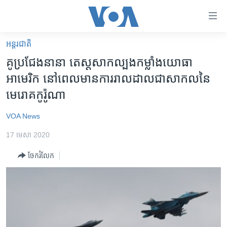
ភ្ជាប់​
ទៅ​
គេហទំព័រ​
អន្តរជាតិ
កម្ពុជា
ទាក់ទង
គូ​ប្រជែង​នានា​ តេស្ត​សាក​ល្បង​កម្លាំង​យោធា​
រំលង​
អន្តរជាតិ
អាមេរិក នៅ​ពេល​មាន​ការ​រាល​​ដាល​ជា​សាកល​នៃ​
និង​
អាមេរិក
មេរោគ​កូរ៉ូណា​
ចូល​
ទៅ​​
ចិន
VOA News
ទំព័រ​
ហេឡូវីអូអេ
ព័ត៌មាន​​
17 មេសា 2020
តែ​
កម្ពុជាច្នៃប្រតិដ្ឋ
ម្តង
ចែករំលែក
ព្រឹត្តិការណ៍ព័ត៌មាន
រំលង​
និង​
ទូរទស្សន៍ / វីដេអូ​
ចូល​
វិទ្យុ / ផតខាសថ៍
ទៅ​
ទំព័រ​
កម្មវិធីទាំងអស់