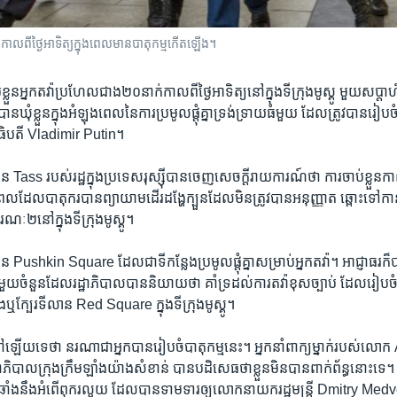
​មូស្គូ កាល​ពី​ថ្ងៃ​អាទិត្យក្នុង​ពេល​មាន​បាតុកម្ម​កើត​ឡើង។
​ខ្លួន​អ្នក​តវ៉ា​ប្រហែល​ជាង​២០​នាក់​កាល​ពី​ថ្ងៃ​អាទិត្យ​នៅ​ក្នុង​ទីក្រុង​មូស្គូ មួយ​សប្តាហ៍​បន
ន​ឃុំ​ខ្លួន​ក្នុង​អំឡុង​ពេល​នៃ​ការ​ប្រមូលផ្តុំ​គ្នា​ទ្រង់ទ្រាយ​ធំ​មួយ ដែល​ត្រូវ​បាន​រៀ
ាធិបតី Vladimir Putin។
ន​ Tass របស់​រដ្ឋ​ក្នុង​ប្រទេស​រុស្ស៊ី​បាន​ចេញ​សេចក្តីរាយការណ៍​ថា ការ​ចាប់​ខ្លួន​កាល​ពី
​ដែល​បាតុករ​បាន​ព្យាយាម​ដើរ​ដង្ហែ​ក្បួន​ដែល​មិន​ត្រូវ​បាន​អនុញ្ញាត​ ឆ្ពោះ​ទៅ​កាន
​២​នៅ​ក្នុង​ទីក្រុង​មូស្គូ។
 ​Pushkin Square ​ដែល​ជា​ទី​កន្លែង​ប្រមូលផ្តុំ​គ្នា​សម្រាប់​អ្នក​តវ៉ា។ អាជ្ញាធរ​ក៏​
​មួយ​ចំនួន​ដែល​រដ្ឋាភិបាល​បាន​និយាយ​ថា គាំទ្រ​ដល់​ការ​តវ៉ា​ខុស​ច្បាប់ ដែល​រៀប​ចំ​
ុង​ឬ​ក្បែរ​ទីលាន​ Red Square ក្នុង​ទីក្រុង​មូស្គូ។
នៅ​ឡើយ​ទេ​ថា ​នរណា​ជា​អ្នក​បាន​រៀបចំ​បាតុកម្ម​នេះ។ អ្នកនាំពាក្យ​ម្នាក់​របស់​លោ
ដ្ឋាភិបាល​ក្រុង​ក្រឹមឡាំង​យ៉ាង​សំខាន់ ​បាន​បដិសេធ​ថា​ខ្លួន​មិន​បាន​ពាក់ព័ន្ធ​នោះ​ទ
្រឆាំង​នឹង​អំពើ​ពុករលួយ ដែល​បាន​ទាមទារ​ឲ្យ​លោក​នាយករដ្ឋមន្ត្រី Dmitry Medv