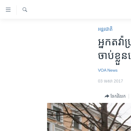
ភ្ជាប់​
ទៅ​
គេហទំព័រ​
ស្វែង​
កម្ពុជា
រក
អន្តរជាតិ
ទាក់ទង
អន្តរជាតិ
អ្នក​តវ៉ា
រំលង​
និង​
អាមេរិក
ចាប់​ខ្លួន​
ចូល​
ចិន
ទៅ​​
ទំព័រ​
ហេឡូវីអូអេ
VOA News
ព័ត៌មាន​​
កម្ពុជាច្នៃប្រតិដ្ឋ
03 មេសា 2017
តែ​
ម្តង
ព្រឹត្តិការណ៍ព័ត៌មាន
ចែករំលែក
រំលង​
ទូរទស្សន៍ / វីដេអូ​
និង​
ចូល​
វិទ្យុ / ផតខាសថ៍
ទៅ​
កម្មវិធីទាំងអស់
ទំព័រ​