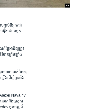
្ទាប់​ពី​អ្នក​តវ៉ា​
បចំ​ឡើង​ដោយ​អ្នក​
​ថ្ងៃ​អាទិត្យ​ត្រូវ​
់​វិមាន​ក្រឹមឡាំង
បាន​ហាម​ឃាត់​មិន​ឲ្យ​
ឡើង​ដើម្បី​ប្រឆាំង​
ក​ Alexei Navalny ​
េ។ លោក​និង​បាតុករ​
edev ចុះ​ចេញ​ពី​