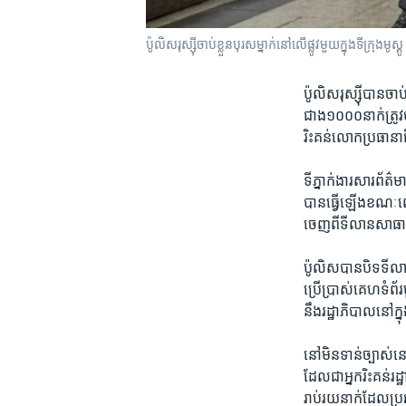
ប៉ូលិស​រុស្ស៊ី​ចាប់​ខ្លួន​បុរស​ម្នាក់​នៅ​លើ​ផ្លូវ​មួយ​ក្នុង​ទីក្រុង
ប៉ូលិស​រុស្ស៊ី​បាន​ចាប់
ជាង​១០០០នាក់​ត្រូវ​បា
រិះគន់​លោក​ប្រធាន
ទីភ្នាក់ងារ​សារព័ត៌មា
បាន​ធ្វើ​ឡើង​ខណៈ​ពេល
ចេញ​ពី​ទីលាន​សាធារណៈ
ប៉ូលិស​បាន​បិទ​ទីលាន
ប្រើ​ប្រាស់​គេហទំព័រ
នឹង​រដ្ឋាភិបាល​នៅ​ក្ន
នៅ​មិន​ទាន់​ច្បាស់​
ដែល​ជា​អ្នក​រិះគន់​រ
រាប់​រយ​នាក់​ដែល​ប