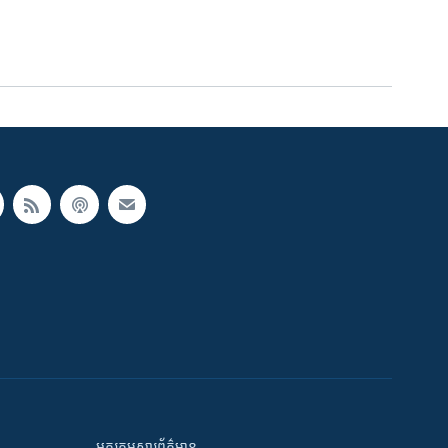
អក្ខរកម្មសារព័ត៌មាន