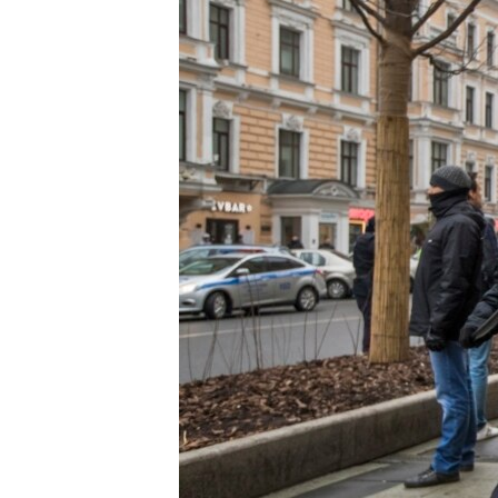
រចនា
សម្ព័ន្ធ​
រំលង​
និង​
ចូល​
ទៅ​
កាន់​
ទំព័រ​
ស្វែង​
រក