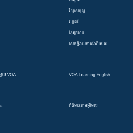
វិទ្យាសាស្រ្ត
វប្បធម៌
ខ្មែរក្រហម
សេចក្តីរាយការណ៍ពិសេស
ស​​ជាមួយ VOA
VOA Learning English
ts
ព័ត៌មាន​តាម​អ៊ីមែល