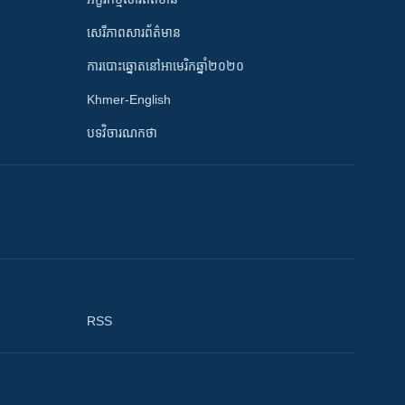
សេរីភាពសារព័ត៌មាន
ការបោះឆ្នោតនៅអាមេរិកឆ្នាំ២០២០
Khmer-English
បទវិចារណកថា
RSS