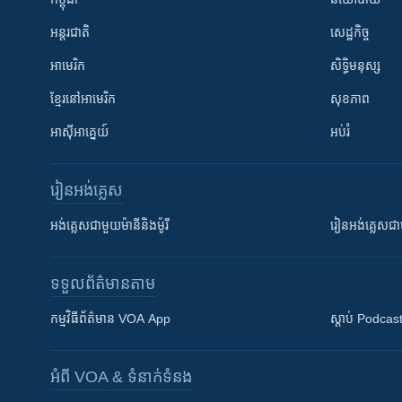
អន្តរជាតិ
សេដ្ឋកិច្ច
អាមេរិក
សិទ្ធិមនុស្ស
ខ្មែរ​នៅអាមេរិក
សុខភាព
អាស៊ីអាគ្នេយ៍
អប់រំ
រៀន​​អង់គ្លេស
អង់គ្លេស​ជាមួយ​ម៉ានី​និង​ម៉ូរី
រៀន​​​​​​អង់គ្លេ
ទទួល​ព័ត៌មាន​តាម
កម្មវិធី​ព័ត៌មាន VOA App
ស្តាប់ Podcas
អំពី​ VOA & ទំនាក់ទំនង