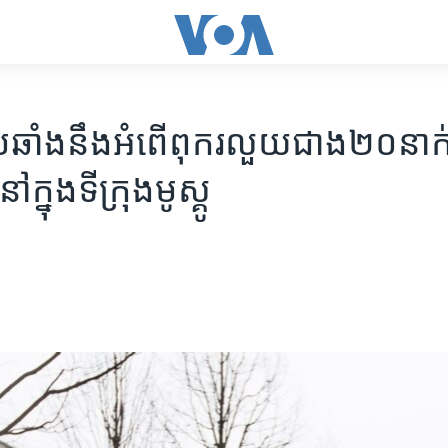
​ប្រឆាំង​នឹង​អំពើ​ពុករលួយ​ជាង​២០​នាក់​
នៅ​ក្នុង​ទីក្រុង​មូស្គូ