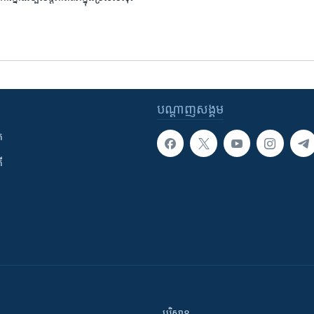
បណ្តាញ​សង្គម
ក
ី
បរិស្ថាន