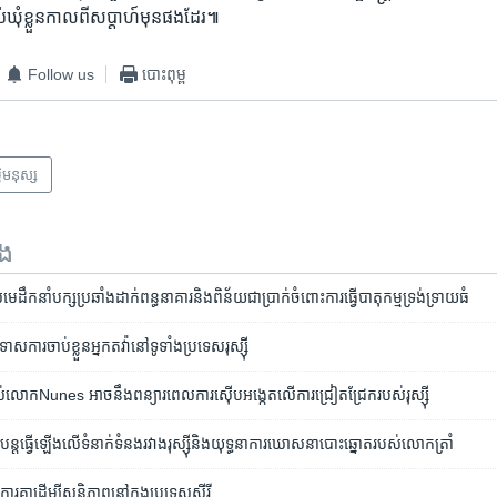
​ឃុំ​ខ្លួន​កាល​ពី​សប្តាហ៍​មុន​ផង​ដែរ៕
Follow us
បោះពុម្ព
ធិ​មនុស្ស
ទង
មេដឹកនាំ​បក្ស​ប្រឆាំង​ដាក់​ពន្ធនាគារ​និង​ពិន័យ​ជា​ប្រាក់​ចំពោះ​ការ​ធ្វើ​បាតុកម្ម​ទ្រង់ទ្រាយ​ធំ
ការ​ចាប់​ខ្លួន​អ្នក​តវ៉ា​នៅ​ទូទាំង​ប្រទេស​រុស្ស៊ី
់​លោកNunes អាច​នឹង​ពន្យារពេល​ការ​ស៊ើបអង្កេត​លើ​ការ​ជ្រៀតជ្រែក​របស់​រុស្ស៊ី
​បន្ត​ធ្វើ​ឡើង​លើ​ទំនាក់ទំនង​រវាង​រុស្ស៊ី​និង​យុទ្ធនាការ​ឃោសនា​បោះ​ឆ្នោត​របស់​លោក​ត្រាំ
​សហការ​គ្នា​ដើម្បី​សន្តិភាព​នៅ​ក្នុង​ប្រទេស​ស៊ីរី