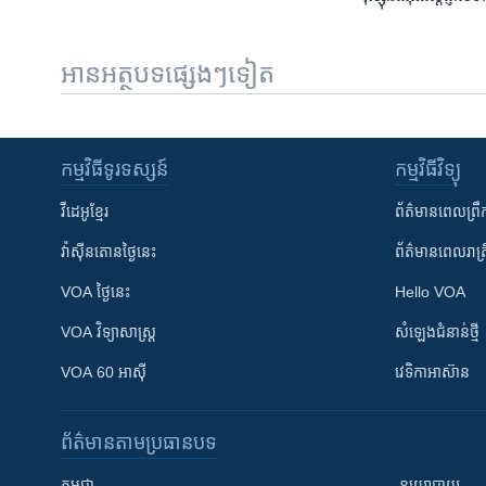
អានអត្ថបទផ្សេងៗទៀត
កម្មវិធី​ទូរទស្សន៍
កម្មវិធី​វិទ្យុ
វីដេអូ​ខ្មែរ
ព័ត៌មាន​ពេល​ព្រឹ
វ៉ាស៊ីនតោន​ថ្ងៃ​នេះ
ព័ត៌មាន​​ពេល​រាត្រ
VOA ថ្ងៃនេះ
Hello VOA
VOA ​វិទ្យាសាស្ត្រ
សំឡេង​ជំនាន់​ថ្មី
VOA 60 អាស៊ី
វេទិកា​អាស៊ាន
ព័ត៌មាន​តាមប្រធានបទ​
កម្ពុជា
នយោបាយ