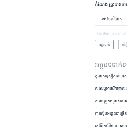
តំណែង ត្រូវ​បាន​ចាប់
ចែករំលែក
This item is part of
អន្តរជាតិ
សិទ្
អត្ថបទ​ទាក់
តុលាការ​រុស្សី​កាត់​ទោស​
សហរដ្ឋ​អាមេរិក​ថ្កោលទោស​
ភាព​ចម្រូង​ចម្រាស​របស
ការ​ស៊ើប​អង្កេត​ជា​ច្រើន
រុស្ស៊ី​និង​អ៊ីរ៉ង់​ប្តេជ្ញា