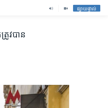
ផ្សាយផ្ទាល់
ត្រូវ​បាន​