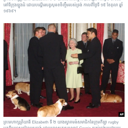
នៅទីក្រុងឡុងដ៍ ដោយបណ្តើរសត្វសុនខចិញ្ចឹមរបស់ទ្រង់ កាលពីថ្ងៃទី ១៥ ខែតុលា ឆ្នាំ
១៩៦៩។
ព្រះមហាក្សត្រិយានី Elizabeth ទី ២ យាងស្វាគមន៍សមាជិកនៃក្រុមកីឡា rugby