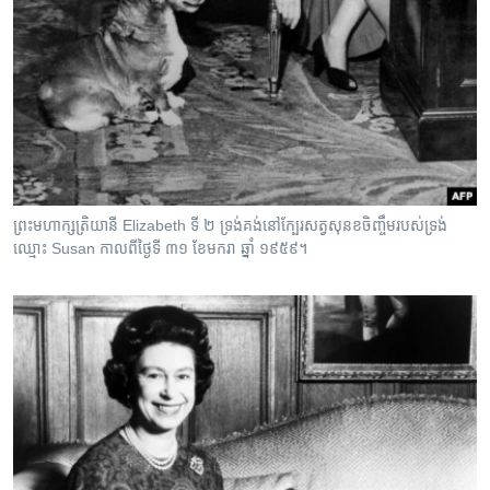
ព្រះមហាក្សត្រិយានី Elizabeth ទី ២ ទ្រង់គង់នៅក្បែរសត្វសុនខចិញ្ចឹមរបស់ទ្រង់
ឈ្មោះ Susan កាលពីថ្ងៃទី ៣១ ខែមករា ឆ្នាំ ១៩៥៩។