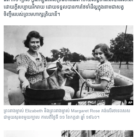
ដោយ​ក្តី​សប្បាយ​រីករាយ​ ដោយ​ទទួល​បានការ​ថែទាំ​ដ៏​ល្អ​ក្នុង​នាម​ជា​សត្វ
ចិញ្ចឹមរបស់​ព្រះមហាក្សត្រិយានី។
ព្រះនាងម្ចាស់ Elizabeth និងព្រះនាងម្ចាស់ Margaret Rose គង់លើរថទេះសេស
ជាមួយសុនខមួយក្បាល កាលពីថ្ងៃទី ១១ ខែកក្កដា ឆ្នាំ ១៩៤០។