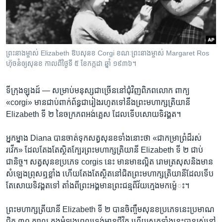
រចនា
សម្ព័ន្ធ​
Khmer English
រំលង​
និង​
បណ្តាញ​សង្គម
ចូល​
ព្រះនាងម្ចាស់ Elizabeth ឱបសុនខ Corgi ខណៈព្រះនាងម្ចាស់ Margaret Ros
ទៅ​
ហ៊ុចនំឲ្យសុនខ កាលពីថ្ងៃទី ៥ ខែកក្កដា ឆ្នាំ ១៩៣៦។
កាន់​
ទំព័រ​
ភាសា
ទីក្រុងឡុងដ៍ —
សម្រាប់​មនុស្ស​ជា​ច្រើន​នៅ​ជុំវិញ​ពិភពលោក​ ពាក្យ
ស្វែង​
«corgi» មាន​ជាប់​ពាក់ព័ន្ធ​ជា​រៀងរហូត​ទៅ​នឹងព្រះ​មហាក្សត្រិយានី​
រក
Elizabeth ទី ២ នៃ​ចក្រភពអង់គ្លេស ដែល​ទើប​សោយ​ទិវង្គត។
អ្នកម្នាង Diana បាន​ចាត់ទុក​សត្វសុនខ​ទាំង​នោះថា​ «ជា​កម្រាព្រំ​ដ៏​រស់
រវើក» ដែល​តែង​តែ​ស្ថិត​ក្បែរព្រះមហាក្សត្រិយានី Elizabeth ទី ២ ជាប់​
ជានិច្ច។​ សត្វសុនខ​ប្រភេទ corgis ​នេះ​ មាន​មាឌ​ល្អិត​ រោម​ត្រសុស​និង​មាន​
សំឡេង​ព្រុស​ឮខ្លាំង ហើយ​តែង​តែ​ស្ថិត​នៅ​ជិតព្រះមហាក្សត្រិយានីដែល​ទើប​
តែ​សោយ​ទិវង្គត​ទៅ តាំង​ពី​ព្រះអង្គ​មាន​ព្រះជន្ម​ពី​វ័យ​ក្មេង​មកម្លេ៉ះ។​
ព្រះមហាក្សត្រី​យានី Elizabeth ទី ២ បាន​ចិញ្ចឹម​សុនខ​ប្រភេទ​នេះ​ប្រមាណ​
ជិត​ ៣០ ក្បាល ក្នុង​អំឡុង​ពេល​ទ្រង់​មាន​ជីវិត ហើយ​សត្វ​ទាំង​នេះ​បាន​រស់នៅ