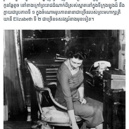
កូន​ឆ្កែ​តូច​ នៅ​ខាង​ក្រៅ​ព្រះរាជដំណាក់​ដ៏​ស្រស់​ស្អាត​នៅ​ក្នុង​ទីក្រុង​ឡុងដ៍​ នឹង
ក្លាយ​ជា​រូប​ភាព​ទី ១ ​ក្នុង​ចំណោម​រូបភាពនានា​ជា​ច្រើនរបស់​ព្រះមហាក្សត្រិ
យានី Elizabeth ទី ២ ​ជា​ច្រើន​ទសវត្សរ៍​ខាង​មុខ​ទៀត។