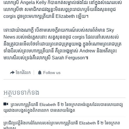
​លោកស្រី​ Angela Kelly ក៏​បាន​កត់សម្គាល់​ផង​ដែរ ​នៅ​ក្នុង​សំណេរ​របស់​
លោកស្រី​ថា សមាជិក​រាជវង្សខ្លះ​មិន​សព្វព្រះរាជ​ហឫទ័យ​នឹងសុនខ​ពូជ
corgis ដូច​ព្រះមហាក្សត្រីយានី​ Elizabeth ឡើយ។
ទោះជា​យ៉ាង​ណាក្តី​ បើតាម​សេចក្តី​រាយការណ៍​របស់​សារព័ត៌មាន Sky
News របស់​អង់គ្លេស​នោះ​ សត្វ​សុនខ​ពូជ corgis ដែល​នៅសេស​សល់​
នឹង​ត្រូវ​បាន​មើល​ថែទាំ​ដោយ​ព្រះរាជបុត្រ​មួយ​អង្គ​ ក្នុង​ចំណោម​ព្រះរាជបុត្រ​
ទាំង​បី​របស់​ព្រះមហាក្សត្រីយានី​ ​គឺ​ព្រះអង្គម្ចាស់​ Andrew និង​អតីតព្រះ
មហេសី​របស់​ទ្រង់​គឺ​លោកស្រី Sarah Ferguson៕
ចែករំលែក
Follow us
អត្ថបទ​ទាក់ទង
ព្រះមហាក្សត្រិយានី Elizabeth ទី​ ២​ នៃ​ចក្រភព​អង់គ្លេស​ដែលបានសោយរាជ្យ
យូរជាងគេបង្អស់ក្នុងពិភពលោក ​បានសោយ​ទិវង្គត
ព្រះ​ជីវប្រវត្តិ​និង​កេរ​ដំណែល​របស់​ព្រះ​មហាក្សត្រិយានី ​Elizabeth ​ទី ២​ នៃ​ចក្រភព​
អង់គ្លេស