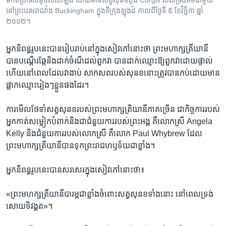
មកពីប្រទេសនូវែលសេឡង់ ដោយមានសត្វសុនខពូជ Corgis របស់ទ្រង់អមជាមួយ
នៅព្រះបរមរាជវាំង Buckingham ក្នុងទីក្រុងឡុងដ៍ កាលពីថ្ងៃទី ៥ ខែវិច្ឆិកា ឆ្នាំ
២០០២។
អ្នកនិពន្ធ​រូប​នេះ​បាន​រៀបរាប់នៅក្នុង​សៀវភៅ​នោះ​ថា​ ព្រះមហាក្សត្រីយានី​
បាន​បណ្តើរ​ឆ្កែ​និង​ដាក់​ចំណី​ដល់​ពួក​វា បាន​ដាក់​ឈ្មោះឱ្យ​ពួកវា​ដោយ​ផ្ទាល់
ហើយ​នៅ​ពេល​ដែល​វា​ងាប់​ សាកសព​របស់​សុនខនោះ​ត្រូវបាន​កប់​ដោយ​មាន​
ផ្លាក​ឈ្មោះ​រៀងៗ​ខ្លួន​ផង​ដែរ។​
ការ​មើល​ថែ​ទាំ​សត្វសុនខ​របស់​ព្រះមហាក្សត្រិយានី​ភាគ​ច្រើន​ ជា​កិច្ចការ​របស់​
អ្នក​កាត់​សម្លៀកបំពាក់​និង​ជា​ជំនួយ​ការ​របស់​ព្រះអង្គ​ គឺ​លោក​ស្រី Angela
Kelly និងជំនួយ​ការ​របស់​លោក​ស្រី​ គឺ​លោក​ Paul Whybrew ដែល​
ព្រះមហា​ក្សត្រីយានី​បាន​ទុក​ព្រះរាជ​ហឫទ័យ​ជាខ្លាំង។
អ្នកនិពន្ធរូប​នេះបាន​សរសេរ​ក្នុង​សៀវភៅ​នោះថា៖
«ព្រះមហក្សត្រីយានី​បារម្ភ​ជាខ្លាំង​ចំពោះសត្វសុនខ​ទាំង​នោះ​ នៅ​ពេល​ទ្រង់​
សោយទិវង្គត»។