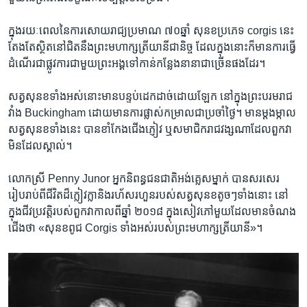
ក្នុង​រយៈពេល​នៃ​ការ​សោយរាជ្យ​ប្រមាណ​ ៧០ឆ្នាំ​ សុនខ​ប្រភេទ corgis នេះ​
តែង​តែ​ស្ថិត​នៅ​ជិត​នឹង​ព្រះមហាក្សត្រីយានី​ជានិច្ច​ ដែល​ក្នុង​នោះ​ក៏​មាន​ការ​ធ្វើ​
ដំណើរ​ជា​ផ្លូវការជាមួយ​ព្រះអង្គ​ទៅ​កាន់​កន្លែង​នានា​ជា​ច្រើន​ផង​ដែរ។
សត្វសុនខ​ទាំង​អស់​នោះ​មាន​បន្ទប់​ដេក​ដាច់ដោយឡែក​ នៅក្នុង​ព្រះបរមរាជ
វាំង​ Buckingham ដោយ​មាន​ការ​ផ្លាស់​កម្រាល​ជា​ប្រចាំ​ថ្ងៃ។ មាន​ម្តងម្កាល ​
សត្វសុនខ​ទាំង​នេះ​ បាន​ខាំ​កែង​ជើង​ភ្ញៀវ ឬ​សមាជិក​រាជវង្ស​ណា​ដែល​ពួក​វា​
មិន​ដែល​ស្គាល់។
លោក​ស្រី​ Penny Junor អ្នកនិពន្ធ​ជនជាតិ​អង់គ្លេសម្នាក់ បាន​សរសេរ​
រៀបរាប់​ពីជីវិត​ដ៏​ក្លៀវក្លា​និង​រហ័សរហួន​របស់​សត្វ​សុនខតូច​ៗ​ទាំង​នោះ ​នៅ​
ក្នុងជីវប្រវត្តិ​របស់​ពួក​វា​កាល​ពី​ឆ្នាំ ២០១៨​ ក្នុង​សៀវភៅមួយ​ដែល​មាន​ចំណង​
ជើង​ថា​ «សុនខ​ពូជ Corgis ទាំង​អស់​របស់​ព្រះមហាក្សត្រីយានី»។