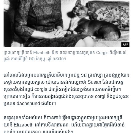
ព្រះមហាក្សត្រិយានី Elizabeth ទី ២ ថតរូបជាមួយសត្វសុនខ Corgis ចិញ្ចឹមរបស់
ទ្រង់ កាលពីថ្ងៃទី ២៦ ខែកុម្ភៈ ឆ្នាំ ១៩៧០។
នៅ​ពេល​ដែល​ព្រះមហាក្សត្រីយានី​មាន​ព្រះជន្ម​ ១៨​ ព្រះវស្សា​ ព្រះអង្គ​ត្រូវ​បាន
គេ​ថ្វាយសុនខ​មួយ​ក្បាល​ ដោយ​បានដាក់​ឈ្មោះថា​ Susan ដែល​ជា​សត្វ
សុនខដំបូង​នៃពូជ​ corgis ជា​ច្រើន​ទៀតដែល​ទ្រង់​បាន​យក​មក​ចិញ្ចឹម។
ក្រោយ​មក​ទៀត ​ក៏​មាន​ការ​បង្កាត់​ពូជ​រវាង​សុនខ​ប្រភេទ ​corgi និង​ពូជ​សុនខ​
ប្រភេទ dachshund ផង​ដែរ។
សត្វ​សុនខ​ទាំង​អស់​នេះ ក៏​បាន​ចាប់ផ្តើម​បង្ហាញ​ខ្លួន​ជាមួយ​ព្រះមហាក្សត្រិ
យានី​ Elizabeth នៅ​តាម​ទីសាធារណៈ ហើយ​បាន​ក្លាយ​ជា​ផ្នែក​ដ៏​សំខាន់​
មួយ​នៃ​ព្រះរាជលក្ខណៈសម្បត្តិរបស់​ទ្រង់។​