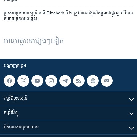
ព្រះសព​ព្រះមហាក្សត្រិយានី Elizabeth ទី ២ ត្រូវ​បាន​ដង្ហែ​ទៅ​តម្កល់​ជា​ផ្លូវ​រដ្ឋ​នៅ​វិមាន​
សភា​ចក្រភព​អង់គ្លេស
អានអត្ថបទផ្សេងៗទៀត
បណ្តាញ​សង្គម
កម្មវិធី​ទូរទស្សន៍
កម្មវិធី​វិទ្យុ
ព័ត៌មាន​តាមប្រធានបទ​