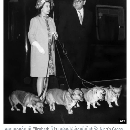
ព្រះមហាក្សត្រិយានី Elizabeth ទី ២ យាងទៅដល់ស្ថានីយ៍រថភ្លើង King's Cross