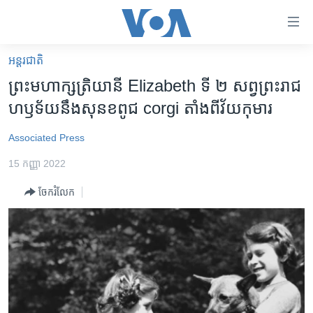
ភ្ជាប់​
ទៅ​
គេហទំព័រ​
អន្តរជាតិ
កម្ពុជា
ទាក់ទង
ព្រះមហាក្សត្រិយានី​ Elizabeth ទី ២ សព្វ​ព្រះរាជ​
រំលង​
អន្តរជាតិ
ហឫទ័យ​នឹង​សុនខ​ពូជ corgi តាំង​ពី​វ័យ​កុមារ
និង​
អាមេរិក
ចូល​
Associated Press
ទៅ​​
ចិន
ទំព័រ​
15 កញ្ញា 2022
ហេឡូវីអូអេ
ព័ត៌មាន​​
ចែករំលែក
តែ​
កម្ពុជាច្នៃប្រតិដ្ឋ
ម្តង
ព្រឹត្តិការណ៍ព័ត៌មាន
រំលង​
និង​
ទូរទស្សន៍ / វីដេអូ​
ចូល​
វិទ្យុ / ផតខាសថ៍
ទៅ​
ទំព័រ​
កម្មវិធីទាំងអស់