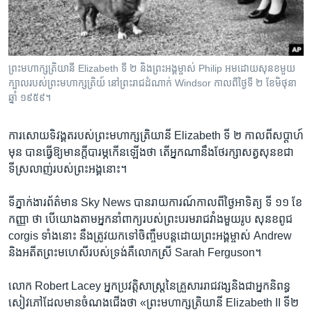
ព្រះមហាក្សត្រិយានី Elizabeth ទី ២ និងព្រះអង្គម្ចាស់ Philip អមដោយសុនខមួយ
ក្បាលរបស់ព្រះមហាក្សត្រិយ៍ នៅព្រះរាជដំណាក់ Windsor កាលពីថ្ងៃទី ២ ខែមិថុនា
ឆ្នាំ ១៩៥៩។
ការ​សោយ​ទិវង្គត​របស់​ព្រះមហាក្សត្រិយានី Elizabeth ទី ២ កាល​ពី​សប្តាហ៍​
មុន​ បាន​ធ្វើ​ឱ្យ​មាន​ក្តី​បារម្ភ​កើន​ឡើង​ថា​ តើអ្នក​ណា​នឹង​ថែរក្សា​សត្វ​សុនខ​ជា​
ទីស្រលាញ់​របស់​ព្រះអង្គ​នោះ។​
ទី​ភ្នាក់ងារព័ត៌មាន Sky News​ បាន​រាយការណ៍​កាល​ពី​ថ្ងៃ​អាទិត្យ​ ទី ១១ ខែ​
កញ្ញា ថា​ បើ​យោង​តាម​អ្នកនាំ​ពាក្យរបស់​ព្រះបរមរាជវាំងមួយ​រូប​ សុនខ​ពូជ
corgis​ ទាំង​នោះ​ នឹង​ត្រូវ​យក​ទៅ​ចិញ្ចឹម​បន្ត​ដោយ​ព្រះ​អង្គម្ចាស់​ Andrew
និង​អតីត​ព្រះមហេសី​របស់​ទ្រង់គឺលោកស្រី Sarah Ferguson។​
លោក Robert Lacey អ្នក​ប្រវត្តិសាស្ត្រ​នៃ​គ្រួសារ​រាជវង្ស​និង​ជា​អ្នកនិពន្ធ​
សៀវភៅ​ដែល​មាន​ចំណង​ជើង​ថា​ «ព្រះមហាក្សត្រិយានី Elizabeth II ទី​២​