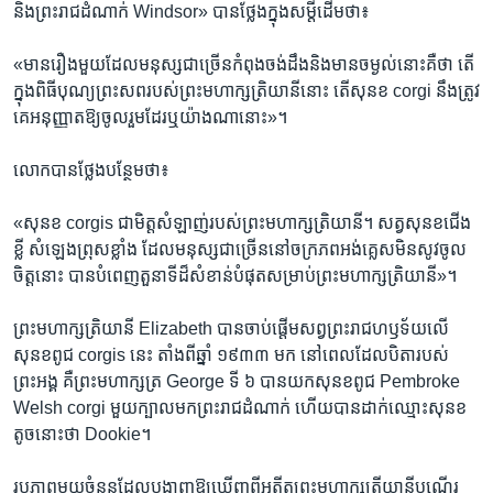
និង​ព្រះរាជ​ដំណាក់ Windsor» បាន​ថ្លែង​ក្នុង​សម្តី​ដើម​ថា៖
«មាន​រឿង​មួយ​ដែល​មនុស្ស​ជា​ច្រើន​កំពុង​ចង់​ដឹង​និងមាន​ចម្ងល់​នោះ​គឺថា​ តើ​
ក្នុង​ពិធី​បុណ្យ​ព្រះសព​របស់​ព្រះមហាក្សត្រិយានី​នោះ ​តើ​សុនខ corgi នឹង​ត្រូវ​
គេ​អនុញ្ញាត​ឱ្យ​ចូល​រួម​ដែរ​ឬ​យ៉ាង​ណា​នោះ»។
លោក​បាន​ថ្លែង​បន្ថែម​ថា៖
«សុនខ​ corgis ជា​មិត្ត​សំឡាញ់​របស់​ព្រះមហាក្ស​ត្រិយានី។ សត្វ​សុនខ​ជើង​
ខ្លី សំឡេង​ព្រុស​ខ្លាំង​ ដែល​មនុស្ស​ជា​ច្រើន​នៅ​ចក្រភព​អង់គ្លេស​មិនសូវ​ចូល
ចិត្ត​នោះ បាន​បំពេញ​តួនាទី​ដ៏​សំខាន់​បំផុត​សម្រាប់​ព្រះ​មហាក្សត្រិយានី»។
ព្រះមហាក្សត្រិយានី Elizabeth បាន​ចាប់​ផ្តើម​សព្វ​ព្រះរាជ​ហឫទ័យលើ​
សុនខ​ពូជ corgis​ នេះ​ តាំង​ពី​ឆ្នាំ​ ១៩៣៣​ មក នៅ​ពេល​ដែល​បិតា​របស់​
ព្រះអង្គ​ គឺ​ព្រះមហាក្សត្រ George ទី​ ៦​ បាន​យកសុនខ​ពូជ Pembroke
Welsh corgi មួយ​ក្បាល​មកព្រះរាជដំណាក់ ហើយបានដាក់​ឈ្មោះ​សុនខ​
តូច​នោះ​ថា Dookie។
រូប​ភាព​មួយ​ចំនួន​ដែល​បង្ហាញ​ឱ្យ​ឃើញ​ពី​អតីត​ព្រះមហាក្សត្រីយានី​បណ្តើរ