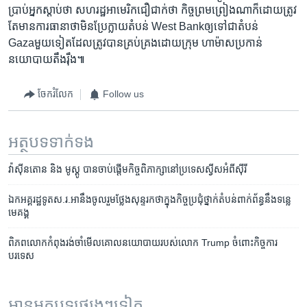
ប្រាប់​អ្នក​ស្តាប់​ថា ​សហរដ្ឋ​អាមេរិកជឿជាក់​ថា ​កិច្ច​ព្រមព្រៀង​ណា​ក៏​ដោយត្រូវ​
តែ​មាន​ការ​ធានា​ថា​មិនប្រែក្លាយ​តំបន់ West Bankឲ្យ​ទៅ​ជា​តំបន់
Gazaមួយ​ទៀត​ដែល​ត្រូវ​បាន​គ្រប់​គ្រង​ដោយ​ក្រុម ហាម៉ាស​ប្រកាន់​
នយោបាយ​តឹងរ៉ឹង៕
ចែករំលែក
Follow us
អត្ថបទ​ទាក់ទង
វ៉ាស៊ីនតោន​ និង​ មូស្គូ បាន​ចាប់ផ្តើម​កិច្ច​ពិភាក្សា​នៅ​ប្រទេស​ស្វីស​អំពី​ស៊ីរី​
ឯកអគ្គរដ្ឋទូត​ស.រ.អា​នឹង​ចូលរួម​ថ្លែង​សុន្ទរកថា​ក្នុងកិច្ច​ប្រជុំ​ថ្នាក់​តំបន់​ពាក់ព័ន្ធ​នឹង​ទន្លេ​
មេគង្គ
ពិភពលោក​កំពុង​រង់ចាំ​មើល​​គោល​នយោបាយ​របស់​លោក Trump ចំពោះ​កិច្ចការ​
បរទេស
អានអត្ថបទផ្សេងៗទៀត