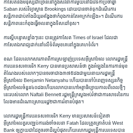
កាសែត​និង​មនុស្ស​ជា​ច្រើន​នៅ​ក្នុង​សវនាការ​មួយ​នៅឯវេទិកា​ប្រចាំ​ឆ្នាំ
Saban របស់​វិទ្យា​ស្ថាន Brookings ​ដោយ​បាន​ចាត់​ទុក​ដំណើរការ​
សន្តិភាព​ជាប់​គាំងដ៏​យូរអង្វែង​ថា​កំពុង​កាន់​តែ​អាក្រក់​ឡើង​‍»។​ ដំណើរ​ការ
សន្តិភាព​នេះ​កំពុង​ធ្វើ​ចលនាក្នុង​ទិសដៅ​ខុស។
ការ​ស្តីបន្ទោស​ខ្លាំង​ៗ​នេះ ​បាន​ត្រូវកាសែត Times of Israel ដែល​ជា
កាសែតឯករាជ្យដាក់​នៅ​លើ​ទំព័រ​មុខ​គេ​នៅ​ក្នុង​គេហទំព័រ​។
ខណៈ​ដែល​លោក​សារភាព​ពីការ​ស្រឡាញ់​ប្រទេស​អ៊ីស្រាអែល លោក​រដ្ឋមន្រ្តី​
ការ​បរ​ទេសអាមេរិក Kerry ​បាន​មាន​ប្រសាសន៍ថា ​ក្នុង​អំឡុងនៃការកាន់មុខ​
តំណែង​របស់​លោកៗ​បាន​ចរចា​ជាង៣៧៥​ដង​ជាមួយ​នាយករដ្ឋ​មន្រ្តី​
អ៊ីស្រាអែល Benjamin Netanyahu ​ហើយ​បាន​ទៅ​បំពេញ​ទស្សនកិច្ច
អ៊ីស្រាអែល​ចំនួន​៤០​ដងហើយ​លោក​បាន​ហៅ​អត្ថាធិប្បាយ​កាល​ពី​ពេល​ថ្មី​ៗ​
នេះរបស់​លោក Naftali Bennett រដ្ឋ​មន្រ្តី​ក្រសួង​អប់​រំថាជាការសាទរនៃ​ការ​
លែងមាន​ដំណោះ​ស្រាយ​រដ្ឋ​២ជាការរំខាន​បំផុត។
លោករដ្ឋ​មន្រ្តីការ​បរទេស​អាមេរិក Kerry មាន​ប្រសាសន៍​ទៀត​ថា ​
អ៊ីស្រាអែល​គួរ​បញ្ឈប់​ការ​រង់ចាំ​ចលនា​ Fatah ​ដែល​ត្រួតត្រា​តំបន់ West
Bank ឲ្យ​ក្លាយ​ជា​ដៃគូ​ចរចា​ដ៏​ល្អ​បំផុត​ហើយ​លោក​រដ្ឋ​មន្រ្តី​ការ​បរទេស​បាន​