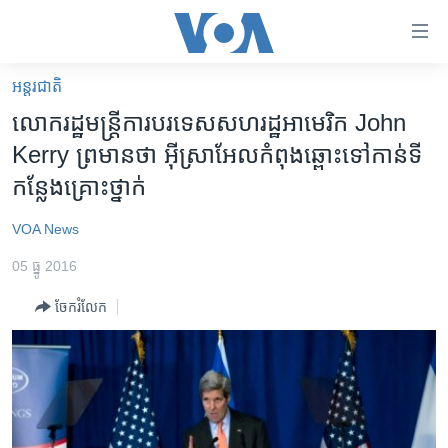
ភ្ជាប់​
ទៅ​
គេហទំព័រ​
អន្តរជាតិ
កម្ពុជា
ទាក់ទង
លោករដ្ឋ​មន្រ្តី​ការ​បរទេស​សហរដ្ឋ​អាមេរិក John
រំលង​
អន្តរជាតិ
Kerry ​ព្រមាន​ថា ​អ៊ីស្រាអែល​កំពុង​ឆ្ពោះ​ទៅកាន់​ទី​
និង​
អាមេរិក
កន្លែង​គ្រោះ​ថ្នាក់
ចូល​
ទៅ​​
ចិន
VOA News
ទំព័រ​
ហេឡូវីអូអេ
ព័ត៌មាន​​
05 ធ្នូ 2016
តែ​
កម្ពុជាច្នៃប្រតិដ្ឋ
ម្តង
ចែករំលែក
ព្រឹត្តិការណ៍ព័ត៌មាន
រំលង​
និង​
ទូរទស្សន៍ / វីដេអូ​
ចូល​
វិទ្យុ / ផតខាសថ៍
ទៅ​
ទំព័រ​
កម្មវិធីទាំងអស់