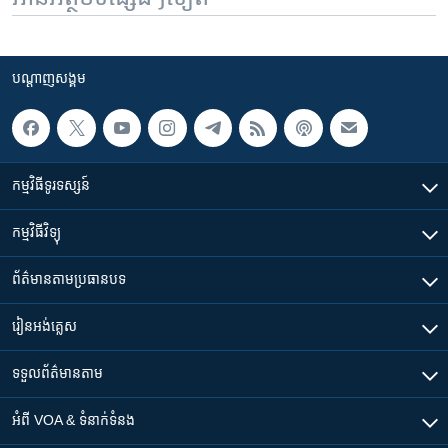
បណ្តាញ​សង្គម
កម្មវិធី​ទូរទស្សន៍
កម្មវិធី​វិទ្យុ
ព័ត៌មាន​តាមប្រធានបទ​
រៀន​​អង់គ្លេស
ទទួល​ព័ត៌មាន​តាម
អំពី​ VOA & ទំនាក់ទំនង