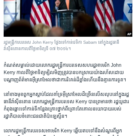
រចនា
សម្ព័ន្ធ​
Khmer English
រំលង​
និង​
បណ្តាញ​សង្គម
ចូល​
ទៅ​
រដ្ឋមន្រ្តី​ការបរទេស​ John Kerry ថ្លែង​ទៅកាន់​វេទិកា​ Sabam នៅ​ក្នុង​រដ្ឋធានី​
កាន់​
វ៉ាស៊ីនតោន​កាល​ពី​ថ្ងៃអាទិត្យទី ០៧ ២០១៤។
ទំព័រ​
ភាសា
ស្វែង​
កំណត់​សម្គាល់​ដោយ​លោក​រដ្ឋ​មន្រ្តី​ការ​បរទេស​សហរដ្ឋ​អាមេរិក John
រក
Kerry ​កាល​ពី​ថ្ងៃ​អាទិត្យ​ម្សិល​មិញ​ត្រូវ​បាន​បក​ស្រាយ​យ៉ាង​រហ័ស​ដោយ
បណ្តាញ​ព័ត៌មានអ៊ីស្រា​អែល​ថា​ជាការ​រិះគន់​ដ៏​ខ្លាំង​ហើយ​នឹង​គ្មានការ​ទូត។
នៅ​ខាងមុខ​ពួក​អ្នកស្តាប់​ដែល​គាំទ្រ​អ៊ីស្រាអែល​ដ៏​ច្រើន​លើស​លុប​នៅក្នុង​រដ្ឋ​
ធានី​វ៉ាស៊ីន​តោន ​លោករដ្ឋ​មន្រ្តី​ការបរទេស Kerry បាន​ព្រមាន​ថា ​រដ្ឋ​យូដារ
កំពុង​ឆ្ពោះ​ទៅកាន់​ទី​កន្លែង​គ្រោះ​ថ្នាក់​ពីព្រោះតែ​គោល​នយោបាយ​របស់​
រដ្ឋាភិបាល​ចំពោះ​ជន​ជាតិ​ប៉ាឡេស្ទីន។
លោករដ្ឋ​មន្រ្តីការ​បរទេស​អាមេរិក Kerry ឆ្លើយ​តប​ទៅ​នឹង​សំណួរ​ពី​អ្នក