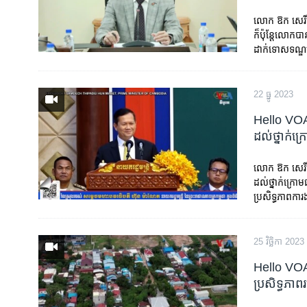
លោក ឱក សេរីស
ក៏ប៉ុន្តែលោកប
ដាក់ទោសទណ្ឌលើ
22 ធ្នូ 2023
Hello VOA៖
ដល់ថ្នាក់ក
លោក ឱក សេរីសោ
ដល់ថ្នាក់ក្រោ
ប្រសិទ្ធភាពការង
25 វិច្ឆិកា 2023
Hello VOA៖
ប្រសិទ្ធភាព