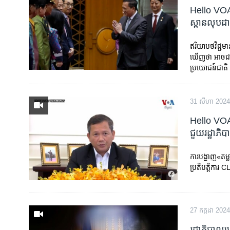
Hello VOA អភ
ស្ពាន​លុបដ
ឥរិយាបថវិជ្ជម
ឃើញថា អាចជាស
ប្រយោជន៍ជា
31 សីហា 2024
Hello VOA អ
ជួយ​រដ្ឋាភិ
ការបង្ហាញ«តម្
ប្រតិបត្តិកា
27 កក្កដា 2024
រដ្ឋាភិបាលក