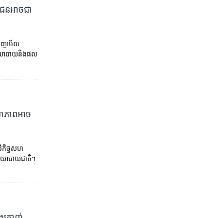
ុវជន​អាចជា​
ំនាញមើល
ារនយោបាយនិងផល
លាភាព​អាច​
លើកិច្ចសហ
ារនយោបាយជាតិ។
ងក្រាញ់