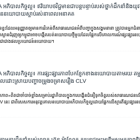
ិបាលកិច្ចល្អ៖ ឥរិយាបថ​វិជ្ជមាន​ជា​បន្តបន្ទាប់​របស់​ថ្នាក់​ដឹកនាំ​និង​យ
ាន​នយោបាយ​ស្លាប់រស់​នា​ពេល​អនាគត
ានខ្លះដែលអនុញ្ញាតឲ្យមានការរិះគន់ពីសាធារណជនអំពីបញ្ហាក្នុងសង្គមនានា ត្រូវបានអ្នកជ
្ពានជំរុញឲ្យកម្ពុជាអាចបង្កើតរបត់នយោបាយថ្មីមួយដែលផ្អែកលើគោលការណ៍ផ្សះផ្ស
តិ ជាជាងផលប្រយោជន៍នយោបាយ។
ភិបាលកិច្ចល្អ៖ ការ​ផ្សះផ្សារ​ភាព​បែកខ្ញែក​ខាង​នយោបាយ​តាមរយៈ​តម្
បាល​ដោះស្រាយ​បញ្ហា​ចម្រូង​ចម្រាស​រឿង CLV
លាភាព»ពិតជាចាំបាច់ខ្លាំងសម្រាប់រដ្ឋាភិបាលក្នុងការបង្កើនជំនឿទុកចិត្តរបស់សាធារណជន
រ CLV នេះ ជាពិសេសការអនុវត្តគោលនយោបាយអភិបាលកិច្ចល្អដោយផ្អែកលើស្មារតីផ្សះផ្ស
្រោមការដឹកនាំរបស់លោក ហ៊ុន ម៉ាណែត គួរបន្តជម្រុះមន្ត្រីអសមត្ថភាពនិ