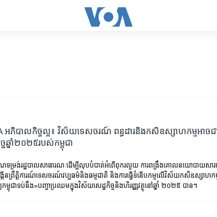
ភិបាលកិច្ចល្អ៖ វិស័យ​ទេសចរណ៍ ពន្ធដារ​និង​កសិឧស្សាហកម្ម​អាច​ជា​គន្
ិច្ច​ឆ្នាំ២០២៥​របស់​កម្ពុជា
វើកំណែទម្រង់រដ្ឋបាលសាធារណៈដើម្បីលុបបំបាត់អំពើពុករលួយ ការពង្រឹងគោលនយោបាយសា
្កើនព្រឹត្តិការណ៍ទេសចរណ៍វប្បធម៌និងធម្មជាតិ និងការធ្វើទំនើបកម្មលើវិស័យកសិឧស្សាហកម្
ម្ពុជាទប់នឹង»បញ្ហាប្រឈមក្នុងវិស័យសេដ្ឋកិច្ចនិងហិរញ្ញវត្ថុនៅឆ្នាំ ២០២៥ បាន។