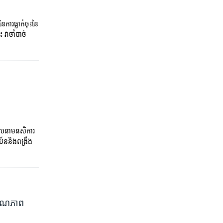
ារធ្លាក់ចុះនៃ
 វាចាំបាច់
 ចលនាមនសិការ
ប័ននិងពង្រឹង
ងគុណភាព