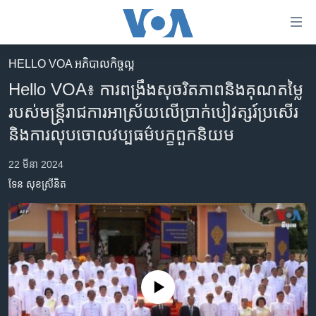
ភ្ជាប់​
ទៅ​
គេហទំព័រ​
HELLO VOA អភិបាលកិច្ចល្អ
កម្ពុជា
ទាក់ទង
Hello VOA៖ ការពង្រឹងសុចរិតភាពនិងគុណតម្លៃ
រំលង​
អន្តរជាតិ
របស់មន្ត្រីរាជការអាស្រ័យលើប្រាក់បៀវត្សរ៍ប្រសើរ
និង​
អាមេរិក
និងការលុបចោលវប្បធម៌បក្ខពួកនិយម
ចូល​
ទៅ​​
ចិន
22 មីនា 2024
ទំព័រ​
ហេឡូវីអូអេ
ព័ត៌មាន​​
ទែន សុខស្រីនិត
តែ​
កម្ពុជាច្នៃប្រតិដ្ឋ
ម្តង
ព្រឹត្តិការណ៍ព័ត៌មាន
រំលង​
និង​
ទូរទស្សន៍ / វីដេអូ​
ចូល​
វិទ្យុ / ផតខាសថ៍
ទៅ​
No media source currently available
ទំព័រ​
កម្មវិធីទាំងអស់