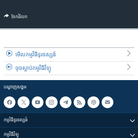
ចែករំលែក
មើល​កម្មវិធី​ទូរទស្សន៍
ចុចស្តាប់កម្មវិធីវិទ្យុ
បណ្តាញ​សង្គម
កម្មវិធី​ទូរទស្សន៍
កម្មវិធី​វិទ្យុ