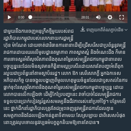
រចនា
សម្ព័ន្ធ​
Khmer English
រំលង​
0:00
28:01
និង​
បណ្តាញ​សង្គម
ចូល​
ទាញ​យក​ពី​តំណភ្ជាប់​ដើម
ជាមួយនឹងការចេញអនុក្រឹតថ្មីមួយរបស់រាជ
ទៅ​
រដ្ឋាភិបាលកម្ពុជារបស់លោកនាយករដ្ឋមន្ត្រី
កាន់​
ហ៊ុន ម៉ាណែត ដោយចាត់ជាវិធានការនានាដើម្បីជ្រើសរើសជាប្រព័ន្ធនូវមន្ត្រី
ទំព័រ​
រាជការដោយឈរលើមូលដ្ឋានតម្លាភាព ភាពស្អាតស្អំ និងចំណេះដឹង ក៏មាន
ភាសា
ស្វែង​
ការចោទសួរអំពីសុចរិតភាពនិងគុណតម្លៃរបស់មន្ត្រីរាជការកម្ពុជានាពេល
រក
បច្ចុប្បន្ននេះដែលមិនសូវមានកិត្តិនាមល្អប្រសើរដោយសារតែបញ្ហាអំពើពុក
រលួយជាប្រព័ន្ធនៅតាមស្ថាប័នរដ្ឋ។ លោក ឱក សេរីសោភក្តិ៍ អ្នកឯកទេស
អភិបាលកិច្ច បានចង្អុលបង្ហាញពីមូលហេតុមួយចំនួនដែលជាឫសគល់នៃការ
ធ្លាក់ចុះនៃសុច្ចរិតភាពនិងគុណតម្លៃរបស់មន្ត្រីរាជការកម្ពុជាបច្ចុប្បន្ន ដោយ
លោកបានលើកឡើងថា ដើម្បីកែប្រែបញ្ហានេះ វាចាំបាច់ដែលមន្ត្រីរាជការ
ទទួលបានប្រាក់បៀវត្សរ៍ខ្ពស់សមរម្យនឹងជីវភាពរស់នៅប្រចាំថ្ងៃ។ បន្ថែមលើ
នេះ ថ្នាក់ដឹកនាំរដ្ឋាភិបាលត្រូវតែជម្រុះចេញនូវមន្ត្រីរាជការដែលគ្មាន
សមត្ថភាពនិងដែលឡើងកាន់តួនាទីតាមរយៈសែស្រឡាយ ជាពិសេសបំផុត
នោះត្រូវលុបចោលនូវវប្បធម៌បក្ខពួកនិយមឱ្យខានតែបាន៕