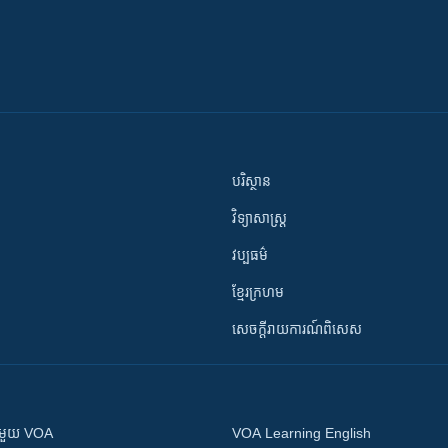
បរិស្ថាន
វិទ្យាសាស្រ្ត
វប្បធម៌
ខ្មែរក្រហម
សេចក្តីរាយការណ៍ពិសេស
ស​​ជាមួយ VOA
VOA Learning English