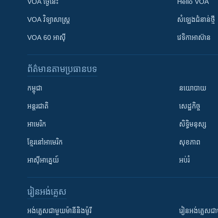
VOA ថ្ងៃនេះ
Hello VOA
VOA ​វិទ្យាសាស្ត្រ
សំឡេង​ជំនាន់​ថ្មី
VOA 60 អាស៊ី
វេទិកា​អាស៊ាន
ព័ត៌មាន​តាមប្រធានបទ​
កម្ពុជា
នយោបាយ
អន្តរជាតិ
សេដ្ឋកិច្ច
អាមេរិក
សិទ្ធិមនុស្ស
ខ្មែរ​នៅអាមេរិក
សុខភាព
អាស៊ីអាគ្នេយ៍
អប់រំ
រៀន​​អង់គ្លេស
អង់គ្លេស​ជាមួយ​ម៉ានី​និង​ម៉ូរី
រៀន​​​​​​អង់គ្លេ