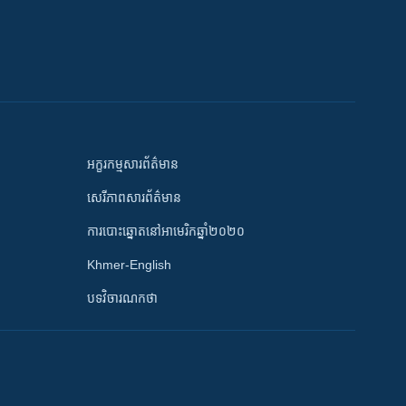
អក្ខរកម្មសារព័ត៌មាន
សេរីភាពសារព័ត៌មាន
ការបោះឆ្នោតនៅអាមេរិកឆ្នាំ២០២០
Khmer-English
បទវិចារណកថា