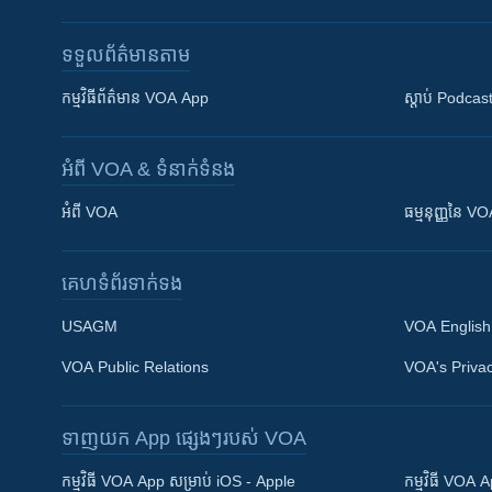
ទទួល​ព័ត៌មាន​តាម
កម្មវិធី​ព័ត៌មាន VOA App
ស្តាប់ Podcas
អំពី​ VOA & ទំនាក់ទំនង
អំពី​ VOA
ធម្មនុញ្ញ​នៃ V
គេហទំព័រ​​ទាក់ទង
USAGM
VOA English
VOA Public Relations
VOA's Privac
ទាញយក​ App ផ្សេងៗ​របស់​ VOA
Khmer English
កម្មវិធី​ VOA App សម្រាប់ iOS - Apple
កម្មវិធី​ VOA