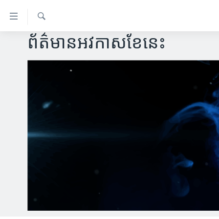
ភ្ជាប់​
ទៅ​
គេហទំព័រ​
ស្វែង​
ព័ត៌មានអវកាសខែនេះ
កម្ពុជា
រក
ទាក់ទង
អន្តរជាតិ
រំលង​
និង​
អាមេរិក
ចូល​
ចិន
ទៅ​​
ទំព័រ​
ហេឡូវីអូអេ
ព័ត៌មាន​​
កម្ពុជាច្នៃប្រតិដ្ឋ
តែ​
ម្តង
ព្រឹត្តិការណ៍ព័ត៌មាន
រំលង​
ទូរទស្សន៍ / វីដេអូ​
និង​
ចូល​
វិទ្យុ / ផតខាសថ៍
ទៅ​
កម្មវិធីទាំងអស់
ទំព័រ​