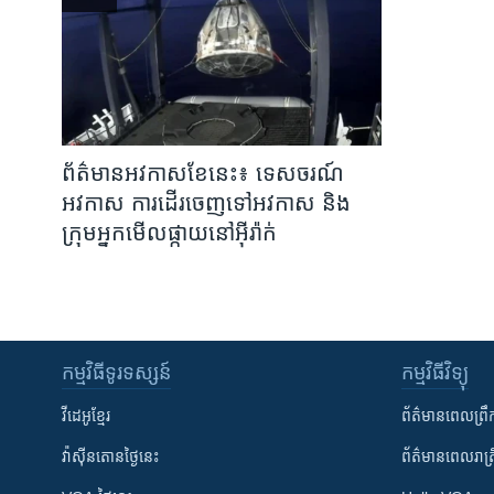
ព័ត៌មាន​អវកាស​ខែនេះ៖ ទេសចរណ៍​
អវកាស ​ការ​ដើរ​ចេញ​ទៅ​អវកាស និង​
ក្រុម​អ្នក​មើល​ផ្កាយ​នៅ​អ៊ីរ៉ាក់
កម្មវិធី​ទូរទស្សន៍
កម្មវិធី​វិទ្យុ
វីដេអូ​ខ្មែរ
ព័ត៌មាន​ពេល​ព្រឹ
វ៉ាស៊ីនតោន​ថ្ងៃ​នេះ
ព័ត៌មាន​​ពេល​រាត្រ