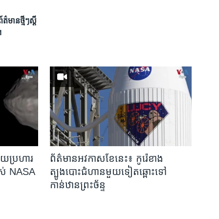
មាន​ថ្មីៗ​ស្តី
។
ាយប្រហារ
ព័ត៌មានអវកាសខែនេះ៖ កូរ៉េខាង
របស់ NASA
ត្បូងបោះជំហានមួយទៀតឆ្ពោះទៅ
ុ
កាន់ឋានព្រះច័ន្ទ