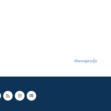
ព័ត៌មានផ្សេងៗទៀត