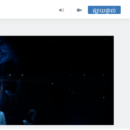
ផ្សាយផ្ទាល់