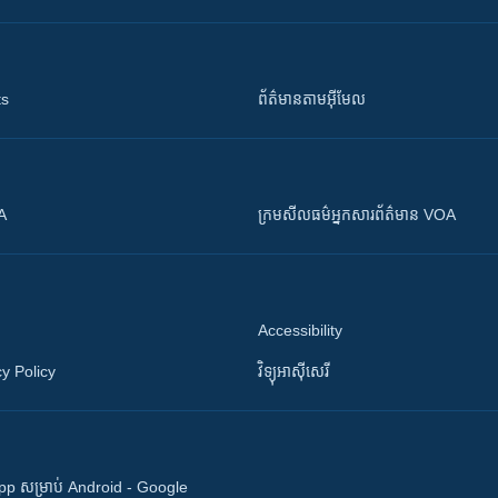
ts
ព័ត៌មាន​តាម​អ៊ីមែល
OA
ក្រម​​​សីលធម៌​​​អ្នក​​​សារព័ត៌មាន VOA
Accessibility
y Policy
វិទ្យុ​អាស៊ី​សេរី
 App សម្រាប់ Android - Google