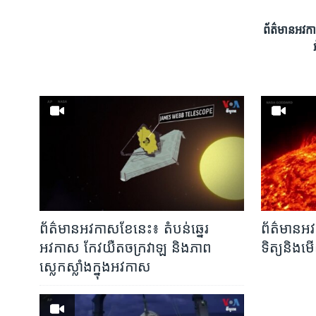
រចនា
សម្ព័ន្ធ​
ព័ត៌មានអវកាសខ
រំលង​
និង​
ចូល​
ទៅ​
កាន់​
ទំព័រ​
ស្វែង​
រក
ព័ត៌មានអវកាសខែនេះ៖ តំបន់ឆ្នេរ
ព័ត៌មានអវ
អវកាស កែវយឺតចក្រវាឡ និងភាព
ទិត្យនិងមើ
ស្លេកស្លាំងក្នុងអវកាស