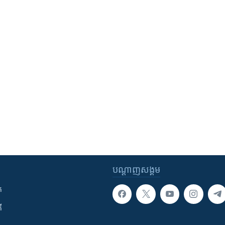
បណ្តាញ​សង្គម
ក
ី