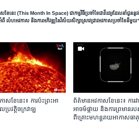
ែនេះ (This Month In Space) ជា​កម្មវិធី​ប្រចាំខែ​ជាវីដេអូ​ដែល​នាំ​ជូន​នូវ​ព័ត៌
អំពី លំហ​អវកាស និង​ការអភិវឌ្ឍ​នៃ​វិស័យ​សិក្សា​ស្រាវជ្រាវ​អវកាស​ប្រចាំ​ខែ​នីមួយ
កាសខែនេះ៖ ការប៉ះព្រះអា
ព័ត៌មានអវកាសខែនេះ៖ ការវ
លប្រវត្តិចក្រវាឡ
អាចម៍ផ្កាយ និងការព្រមាន
ពីគ្រោះមហន្តរាយអាកាសធាត