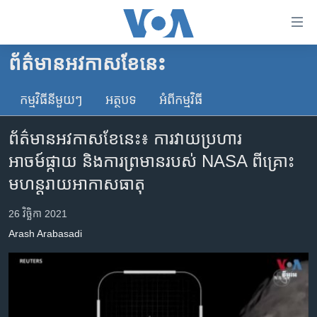
ភ្ជាប់​
ទៅ​
គេហទំព័រ​
ព័ត៌មាន​អវកាស​ខែនេះ
កម្ពុជា
ទាក់ទង
រំលង​
កម្មវិធី​នីមួយៗ
អត្ថបទ​
អំពី​កម្មវិធី​
អន្តរជាតិ
និង​
អាមេរិក
ចូល​
ព័ត៌មានអវកាសខែនេះ៖ ការវាយប្រហារ
ទៅ​​
ចិន
អាចម៍ផ្កាយ និងការព្រមានរបស់ NASA ពីគ្រោះ
ទំព័រ​
ហេឡូវីអូអេ
មហន្តរាយអាកាសធាតុ
ព័ត៌មាន​​
តែ​
កម្ពុជាច្នៃប្រតិដ្ឋ
26 វិច្ឆិកា 2021
ម្តង
ព្រឹត្តិការណ៍ព័ត៌មាន
រំលង​
Arash Arabasadi
និង​
ទូរទស្សន៍ / វីដេអូ​
ចូល​
វិទ្យុ / ផតខាសថ៍
ទៅ​
ទំព័រ​
កម្មវិធីទាំងអស់