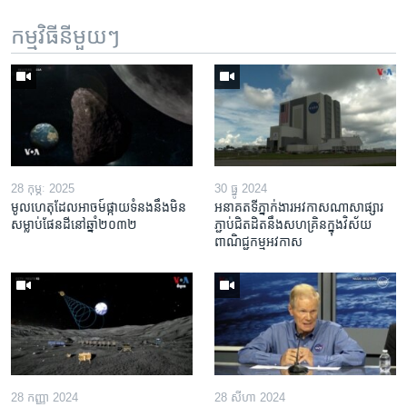
កម្មវិធី​នីមួយៗ
28 កុម្ភៈ 2025
30 ធ្នូ 2024
មូលហេតុដែលអាចម៍ផ្កាយទំនងនឹងមិន
អនាគត​ទីភ្នាក់ងារ​អវកាស​ណាសា​ផ្សារ
សម្លាប់ផែនដីនៅឆ្នាំ២០៣២
ភ្ជាប់​ជិតដិត​នឹង​សហគ្រិន​ក្នុង​វិស័យ​
ពាណិជ្ជកម្ម​អវកាស
28 កញ្ញា 2024
28 សីហា 2024