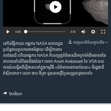
រចនា
សម្ព័ន្ធ​
No media source currently available
Khmer English
រំលង​
និង​
បណ្តាញ​សង្គម
ចូល​
ទៅ​
0:00
3:33
កាន់​
ទំព័រ​
ទាញ​យក​ពី​តំណភ្ជាប់​ដើម
នៅខែវិច្ឆិកានេះ អង្គការ NASA សាកល្បង
ភាសា
ស្វែង​
ប្រព័ន្ធវាយប្រហារអាចម៍ផ្កាយ ដើម្បីការពារ
រក
ភពផែនដី ហើយអង្គការ NASA ក៏បញ្ចេញព័ត៌មានដ៏អាក្រក់អំពីអនាគតនៃ
អាហារនៅលើផែនដីផងដែរ។ លោក Arash Arabasadi នៃ VOA រាយ
ការណ៍លម្អិតពីរឿងនេះនៅក្នុងកម្មវិធី «ព័ត៌មានអវកាសខែនេះ» ពីរដ្ឋធានី
វ៉ាស៊ីនតោន។ លោក ចាប ចិត្រា ជូនសេចក្តីប្រែសម្រួលដូចតទៅ៖
ចែករំលែក