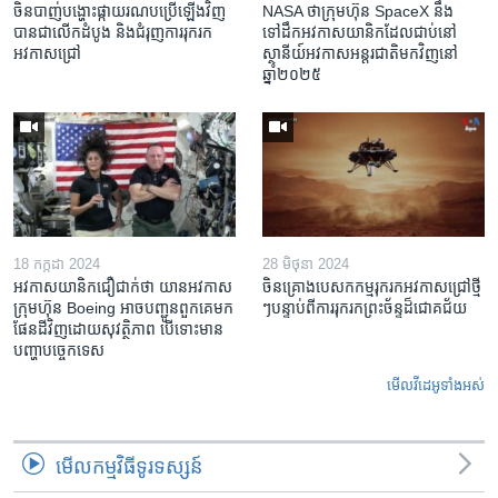
ចិន​បាញ់​បង្ហោះ​ផ្កាយរណប​ប្រើ​ឡើងវិញ​
NASA ថាក្រុមហ៊ុន SpaceX នឹង
បាន​ជា​លើក​ដំបូង និង​ជំរុញ​ការរុករក​
ទៅដឹក​អវកាសយានិក​ដែលជាប់​នៅ​
អវកាស​ជ្រៅ
ស្ថានីយ៍​អវកាស​អន្តរជាតិមកវិញ​នៅ​
ឆ្នាំ២០២៥
18 កក្កដា 2024
28 មិថុនា 2024
អវកាសយានិក​ជឿ​ជាក់​ថា យានអវកាស
ចិន​គ្រោង​បេសកកម្ម​រុករក​អវកាស​ជ្រៅ​ថ្មី​
ក្រុមហ៊ុន Boeing អាច​បញ្ជូន​ពួកគេ​មក​
ៗ​បន្ទាប់​ពី​ការរុករក​ព្រះច័ន្ទ​ដ៏​ជោគជ័យ
ផែនដី​វិញ​ដោយ​សុវត្ថិភាព បើទោះមាន​
បញ្ហាបច្ចេកទេស
មើល​វីដេអូ​ទាំង​អស់
មើល​កម្មវិធី​ទូរទស្សន៍