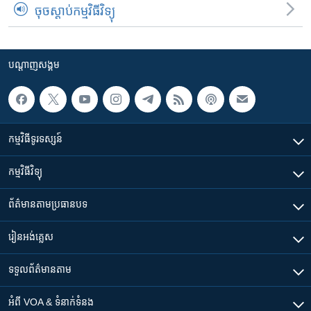
ចុចស្តាប់កម្មវិធីវិទ្យុ
បណ្តាញ​សង្គម
កម្មវិធី​ទូរទស្សន៍
កម្មវិធី​វិទ្យុ
ព័ត៌មាន​តាមប្រធានបទ​
រៀន​​អង់គ្លេស
ទទួល​ព័ត៌មាន​តាម
អំពី​ VOA & ទំនាក់ទំនង