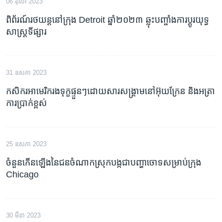
06 តុលា 2023
ពិព័រណ៍រថយន្តនៅក្រុង Detroit ឆ្នាំ២០២៣ ឆ្លុះបញ្ចាំងការប្តូរយុទ្ធ
សាស្ត្រទីផ្សារ
31 ឧសភា 2023
កសិករ​អាមេរិក​រងទុក្ខ​ផ្ទួនៗ​ដោយសារ​សង្គ្រាម​នៅ​អ៊ុយក្រែន​ និង​អត្រា​
ការប្រាក់​ខ្ពស់
25 ឧសភា 2023
ចំនួន​កើនឡើង​នៃ​ជន​ចំណាកស្រុក​បង្ក​ជា​បញ្ហា​ចោទ​សម្រាប់​ក្រុង
Chicago
30 មីនា 2023