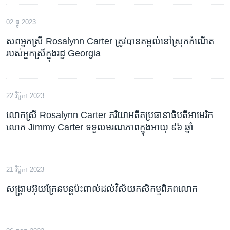
02 ធ្នូ 2023
សព​អ្នក​ស្រី Rosalynn Carter ត្រូវ​បាន​តម្កល់​​នៅ​ស្រុក​កំណើត​
របស់​អ្នក​ស្រី​ក្នុង​រដ្ឋ Georgia
22 វិច្ឆិកា 2023
លោកស្រី Rosalynn Carter ភរិយា​អតីត​ប្រធានាធិបតី​អាមេរិក​
លោក Jimmy Carter ទទួល​មរណភាព​ក្នុង​អាយុ ៩៦ ឆ្នាំ
21 វិច្ឆិកា 2023
សង្គ្រាម​អ៊ុយក្រែន​បន្ត​ប៉ះពាល់​ដល់​វិស័យ​កសិកម្ម​ពិភពលោក