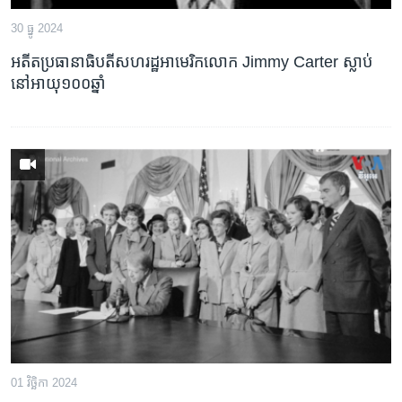
30 ធ្នូ 2024
អតីតប្រធានាធិបតី​សហរដ្ឋ​អាមេរិក​លោក Jimmy Carter ស្លាប់​
នៅអាយុ​១០០ឆ្នាំ
01 វិច្ឆិកា 2024