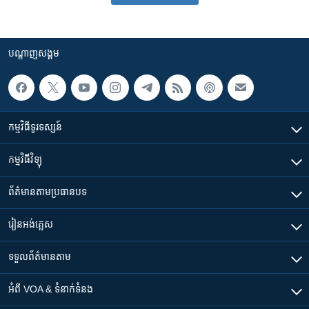
បណ្តាញ​សង្គម
កម្មវិធី​ទូរទស្សន៍
កម្មវិធី​វិទ្យុ
ព័ត៌មាន​តាមប្រធានបទ​
រៀន​​អង់គ្លេស
ទទួល​ព័ត៌មាន​តាម
អំពី​ VOA & ទំនាក់ទំនង