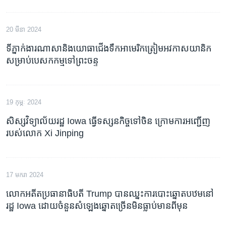
20 មីនា 2024
ទីភ្នាក់ងារ​ណាសា​និង​យោធា​ជើង​ទឹក​អាមេរិក​ត្រៀម​អវកាសយានិក​
សម្រាប់​បេសកកម្ម​ទៅ​​ព្រះចន្ទ
19 កុម្ភៈ 2024
សិស្សវិទ្យាល័យរដ្ឋ Iowa ធ្វើទស្សនកិច្ចទៅចិន ក្រោមការអញ្ជើញ
របស់លោក Xi Jinping
17 មករា 2024
លោកអតីតប្រធានាធិបតី Trump បានឈ្នះការបោះឆ្នោតបឋមនៅ
រដ្ឋ Iowa ដោយចំនួនសំឡេងឆ្នោតច្រើនមិនធ្លាប់មានពីមុន