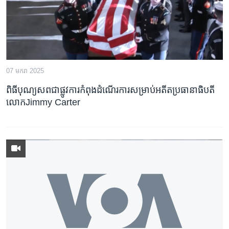
07 មករា 2025
ពិធី​បុណ្យ​សព​ជា​ផ្លូវការ​កំពុង​ដំណើរ​ការ​សម្រាប់​អតីត​ប្រធានាធិបតី​
លោក​Jimmy Carter