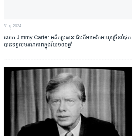
31 ធ្នូ 2024
លោក​ Jimmy Carter​ អតីត​ប្រធានាធិបតី​អាមេរិក​អាយុ​ច្រើន​បំផុត​
បាន​ទទួល​មរណ​ភាព​ក្នុង​វ័យ​១០០​ឆ្នាំ