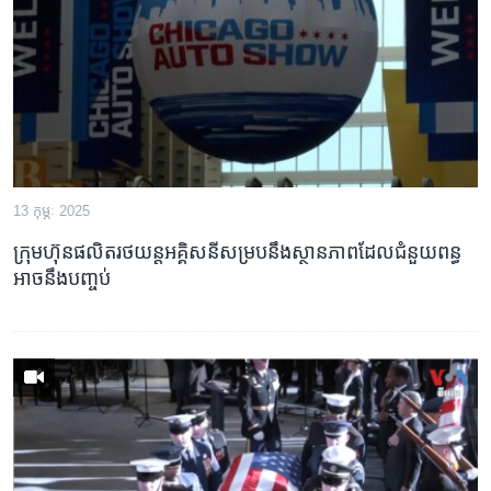
រចនា
សម្ព័ន្ធ​
Khmer English
រំលង​
និង​
បណ្តាញ​សង្គម
ចូល​
ទៅ​
កាន់​
ទំព័រ​
ភាសា
13 កុម្ភៈ 2025
ស្វែង​
រក
ក្រុមហ៊ុនផលិតរថយន្តអគ្គិសនីសម្របនឹងស្ថានភាពដែលជំនួយពន្ធ
អាចនឹងបញ្ចប់