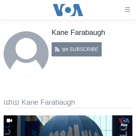
ភ្ជាប់​
ទៅ​
គេហទំព័រ​
Kane Farabaugh
កម្ពុជា
ទាក់ទង
រំលង​
អន្តរជាតិ
និង​
ចុច SUBSCRIBE
អាមេរិក
ចូល​
ទៅ​​
ចិន
ទំព័រ​
ហេឡូវីអូអេ
ព័ត៌មាន​​
តែ​
កម្ពុជាច្នៃប្រតិដ្ឋ
ម្តង
ព្រឹត្តិការណ៍ព័ត៌មាន
រំលង​
ដោយ Kane Farabaugh
និង​
ទូរទស្សន៍ / វីដេអូ​
ចូល​
វិទ្យុ / ផតខាសថ៍
ទៅ​
ទំព័រ​
កម្មវិធីទាំងអស់