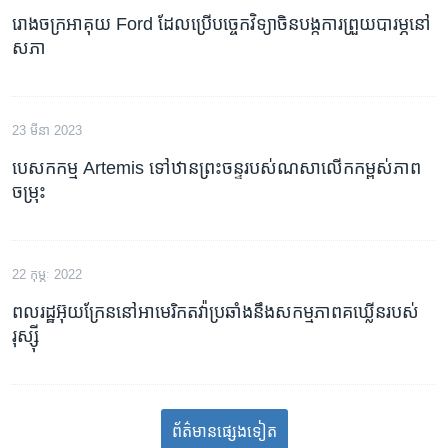
រោងចក្រ​អាគុយ​ Ford ដែល​ប្រើ​បច្ចេកវិទ្យា​ចិន​បង្ក​ការ​ព្រួយបារម្ភ​នៅ​
សភា
23 មីនា 2023
បេសកកម្ម​ Artemis ទៅ​ឋានព្រះចន្ទ​របស់​ណសា​លើក​កម្ពស់​​ភាព​
ចម្រុះ
22 កុម្ភៈ 2022
ពលរដ្ឋ​អ៊ុយក្រែន​នៅ​អាមេរិក​តវ៉ា​ប្រឆាំង​នឹង​សកម្មភាព​គឃ្លើន​របស់​
រុស្ស៊ី
ព័ត៌មាន​​​​​​ផ្សេង​​​ទៀត