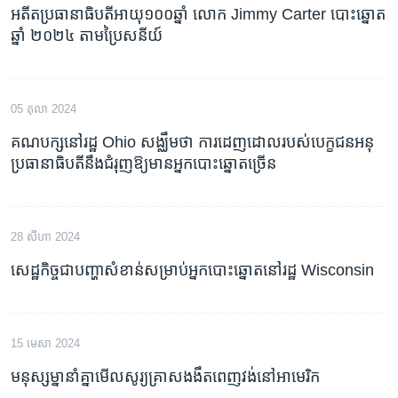
អតីតប្រធានាធិបតីអាយុ១០០ឆ្នាំ លោក Jimmy Carter បោះឆ្នោត
ឆ្នាំ ២០២៤ តាមប្រៃសនីយ៍
05 តុលា 2024
គណបក្ស​​នៅ​រដ្ឋ Ohio សង្ឈឹម​​ថា ការ​​ដេញដោល​​របស់​​បេក្ខជន​​អនុ
ប្រធានាធិបតី​​នឹង​​ជំរុញ​​ឱ្យ​​មាន​​អ្នក​​បោះឆ្នោត​​ច្រើន
28 សីហា 2024
សេដ្ឋកិច្ច​ជា​បញ្ហា​សំខាន់​សម្រាប់​អ្នក​បោះឆ្នោត​នៅ​រដ្ឋ Wisconsin
15 មេសា 2024
មនុស្សម្នានាំគ្នាមើលសូរ្យគ្រាសងងឹតពេញវង់នៅអាមេរិក