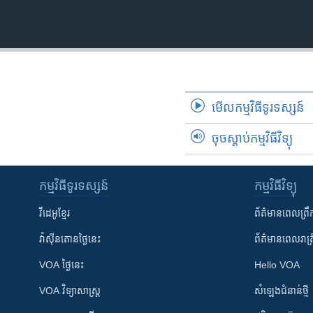
មើល​កម្មវិធី​ទូរទស្សន៍
ចុចស្តាប់កម្មវិធីវិទ្យុ
កម្មវិធី​ទូរទស្សន៍
កម្មវិធី​វិទ្យុ
វីដេអូ​ខ្មែរ
ព័ត៌មាន​ពេល​ព្រឹ
វ៉ាស៊ីនតោន​ថ្ងៃ​នេះ
ព័ត៌មាន​​ពេល​រាត្រ
VOA ថ្ងៃនេះ
Hello VOA
VOA ​វិទ្យាសាស្ត្រ
សំឡេង​ជំនាន់​ថ្មី