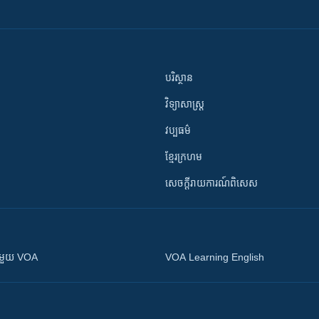
បរិស្ថាន
វិទ្យាសាស្រ្ត
វប្បធម៌
ខ្មែរក្រហម
សេចក្តីរាយការណ៍ពិសេស
ស​​ជាមួយ VOA
VOA Learning English