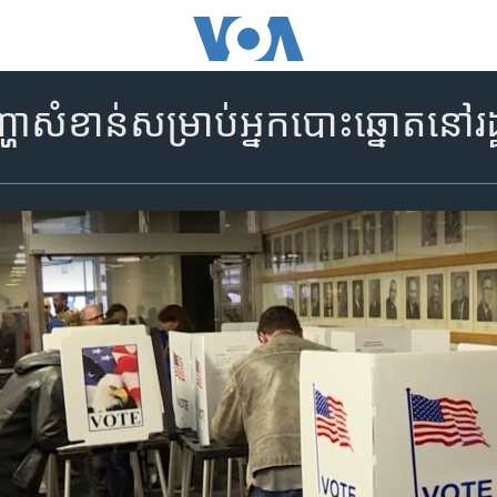
បញ្ហា​សំខាន់​សម្រាប់​អ្នក​បោះឆ្នោត​ន