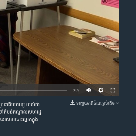
ble
3:09
ទាញ​យក​ពី​តំណភ្ជាប់​ដើម
ស​ប្រជាធិបតេយ្យ យល់​ថា​
EMBED
ចាំ​តំបន់​កណ្តាល​សហរដ្ឋ​
ឃោសនា​បោះឆ្នោត​ក្នុង​