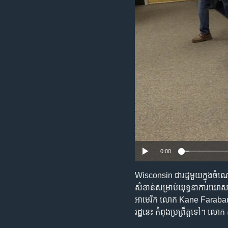
រចនា
សម្ព័ន្ធ​
រំលង​
និង​
ចូល​
ទៅ​
កាន់​
ទំព័រ​
ស្វែង​
រក
0:00
Wisconsin ជា​រដ្ឋ​មួយ​ក្នុង​ចំ
សំខាន់​សម្រាប់​យុទ្ធនាការ​ឃោសនា
អាមេរិក លោក Kane Farabaugh រា
រដ្ឋ​នេះ កំពុង​ប្រព្រឹត្តទៅ។ លោក