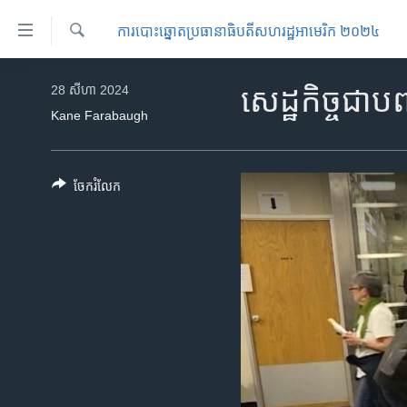
ភ្ជាប់​
ការបោះឆ្នោតប្រធានាធិបតីសហរដ្ឋអាមេរិក ២០២៤
ទៅ​
គេហទំព័រ​
ស្វែង​
កម្ពុជា
រក
28 សីហា 2024
សេដ្ឋកិច្ច​ជា​
ទាក់ទង
អន្តរជាតិ
Kane Farabaugh
រំលង​
និង​
អាមេរិក
ចូល​
ចិន
ចែករំលែក
ទៅ​​
ទំព័រ​
ហេឡូវីអូអេ
ព័ត៌មាន​​
កម្ពុជាច្នៃប្រតិដ្ឋ
តែ​
ម្តង
ព្រឹត្តិការណ៍ព័ត៌មាន
រំលង​
ទូរទស្សន៍ / វីដេអូ​
និង​
ចូល​
វិទ្យុ / ផតខាសថ៍
ទៅ​
កម្មវិធីទាំងអស់
ទំព័រ​