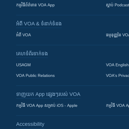
កម្មវិធី​ព័ត៌មាន VOA App
ស្តាប់ Podcas
អំពី​ VOA & ទំនាក់ទំនង
អំពី​ VOA
ធម្មនុញ្ញ​នៃ V
គេហទំព័រ​​ទាក់ទង
USAGM
VOA English
VOA Public Relations
VOA's Privac
ទាញយក​ App ផ្សេងៗ​របស់​ VOA
Khmer English
កម្មវិធី​ VOA App សម្រាប់ iOS - Apple
កម្មវិធី​ VOA
បណ្តាញ​សង្គម
Accessibility