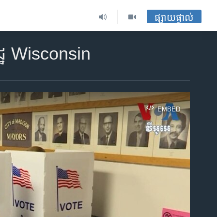
ផ្សាយផ្ទាល់
ៅ​រដ្ឋ Wisconsin
EMBED