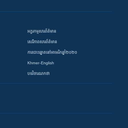
អក្ខរកម្មសារព័ត៌មាន
សេរីភាពសារព័ត៌មាន
ការបោះឆ្នោតនៅអាមេរិកឆ្នាំ២០២០
Khmer-English
បទវិចារណកថា