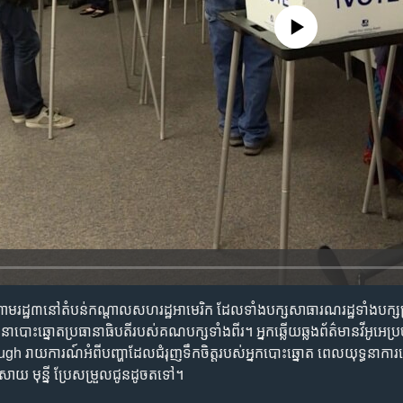
No media source currently availa
ណោម​រដ្ឋ​៣​នៅ​តំបន់​កណ្តាល​សហរដ្ឋ​អាមេរិក ដែល​ទាំង​បក្ស​សាធារណរដ្ឋ​ទាំង​បក្
​បោះឆ្នោត​ប្រធានាធិបតី​របស់​គណបក្ស​ទាំង​ពីរ។ អ្នក​ឆ្លើយឆ្លង​ព័ត៌មាន​វីអូអេ​ប្រ
យការណ៍​អំពី​បញ្ហា​ដែល​ជំរុញ​ទឹក​ចិត្ត​របស់​អ្នក​បោះឆ្នោត ពេល​យុទ្ធនាការ​
 សាយ មុន្នី​ ប្រែ​សម្រួល​ជូន​ដូចតទៅ។