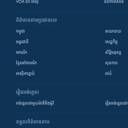
VOA 60 អាស៊ី
វេទិកា​អាស៊ាន
ព័ត៌មាន​តាមប្រធានបទ​
កម្ពុជា
នយោបាយ
អន្តរជាតិ
សេដ្ឋកិច្ច
អាមេរិក
សិទ្ធិមនុស្ស
ខ្មែរ​នៅអាមេរិក
សុខភាព
អាស៊ីអាគ្នេយ៍
អប់រំ
រៀន​​អង់គ្លេស
អង់គ្លេស​ជាមួយ​ម៉ានី​និង​ម៉ូរី
រៀន​​​​​​អង់គ្លេ
ទទួល​ព័ត៌មាន​តាម