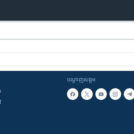
បណ្តាញ​សង្គម
ក
ី