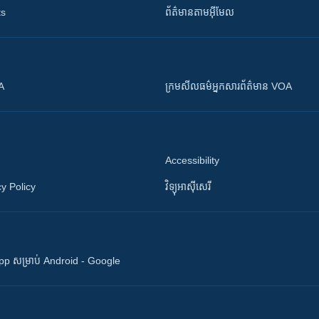
ts
ព័ត៌មាន​តាម​អ៊ីមែល
OA
ក្រម​​​សីលធម៌​​​អ្នក​​​សារព័ត៌មាន VOA
Accessibility
y Policy
វិទ្យុ​អាស៊ី​សេរី
 App សម្រាប់ Android - Google