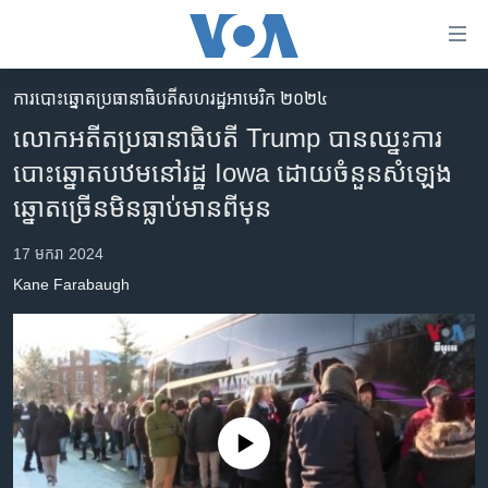
ភ្ជាប់​
ទៅ​
គេហទំព័រ​
ការបោះឆ្នោតប្រធានាធិបតីសហរដ្ឋអាមេរិក ២០២៤
កម្ពុជា
ទាក់ទង
លោកអតីតប្រធានាធិបតី Trump បានឈ្នះការ
រំលង​
អន្តរជាតិ
បោះឆ្នោតបឋមនៅរដ្ឋ Iowa ដោយចំនួនសំឡេង
និង​
អាមេរិក
ឆ្នោតច្រើនមិនធ្លាប់មានពីមុន
ចូល​
ទៅ​​
ចិន
17 មករា 2024
ទំព័រ​
ហេឡូវីអូអេ
ព័ត៌មាន​​
Kane Farabaugh
តែ​
កម្ពុជាច្នៃប្រតិដ្ឋ
ម្តង
ព្រឹត្តិការណ៍ព័ត៌មាន
រំលង​
និង​
ទូរទស្សន៍ / វីដេអូ​
ចូល​
វិទ្យុ / ផតខាសថ៍
ទៅ​
No media source currently available
ទំព័រ​
កម្មវិធីទាំងអស់