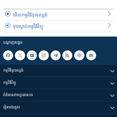
មើល​កម្មវិធី​ទូរទស្សន៍
ចុចស្តាប់កម្មវិធីវិទ្យុ
បណ្តាញ​សង្គម
កម្មវិធី​ទូរទស្សន៍
កម្មវិធី​វិទ្យុ
ព័ត៌មាន​តាមប្រធានបទ​
រៀន​​អង់គ្លេស