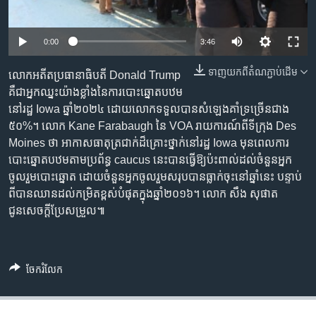
រចនា
សម្ព័ន្ធ​
Khmer English
រំលង​
0:00
3:46
និង​
បណ្តាញ​សង្គម
ចូល​
ទាញ​យក​ពី​តំណភ្ជាប់​ដើម
លោកអតីតប្រធានាធិបតី Donald Trump
ទៅ​
គឺជាអ្នកឈ្នះយ៉ាងខ្លាំងនៃការបោះឆ្នោតបឋម
កាន់​
នៅរដ្ឋ Iowa ឆ្នាំ២០២៤ ដោយលោកទទួលបានសំឡេងគាំទ្រច្រើនជាង
ទំព័រ​
៥០%។ លោក Kane Farabaugh នៃ VOA រាយការណ៍ពីទីក្រុង Des
ភាសា
ស្វែង​
Moines ថា អាកាសធាតុត្រជាក់ដ៏គ្រោះថ្នាក់នៅរដ្ឋ Iowa មុនពេលការ
រក
បោះឆ្នោតបឋមតាមប្រព័ន្ធ caucus នេះបានធ្វើឱ្យប៉ះពាល់ដល់ចំនួនអ្នក
ចូលរួមបោះឆ្នោត ដោយចំនួនអ្នកចូលរួមសរុបបានធ្លាក់ចុះនៅឆ្នាំនេះ បន្ទាប់
ពីបានឈានដល់កម្រិតខ្ពស់បំផុតក្នុងឆ្នាំ២០១៦។ លោក សឹង សុផាត
ជូនសេចក្តីប្រែសម្រួល៕
ចែករំលែក