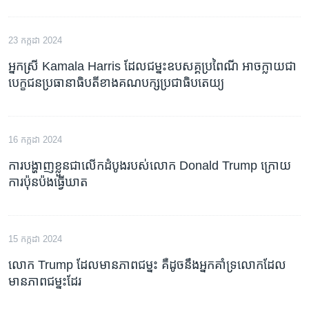
23 កក្កដា 2024
អ្នកស្រី Kamala Harris ដែល​ជម្នះ​ឧបសគ្គ​ប្រពៃណី អាច​ក្លាយ​ជា​
បេក្ខជន​ប្រធានាធិបតី​ខាង​គណបក្ស​ប្រជាធិបតេយ្យ
16 កក្កដា 2024
ការ​បង្ហាញ​ខ្លួនជា​លើក​ដំបូង​របស់​លោក Donald Trump ក្រោយ​
ការ​ប៉ុនប៉ង​ធ្វើ​ឃាត
15 កក្កដា 2024
លោក Trump ដែល​មាន​ភាព​ជម្នះ គឺ​ដូច​នឹង​អ្នក​គាំទ្រ​លោក​ដែល​
មាន​ភាព​ជម្នះ​ដែរ