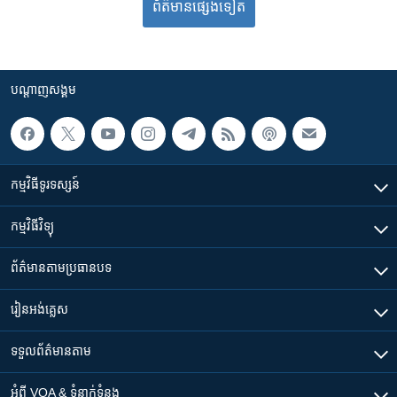
ព័ត៌មាន​​​​​​ផ្សេង​​​ទៀត
បណ្តាញ​សង្គម
កម្មវិធី​ទូរទស្សន៍
កម្មវិធី​វិទ្យុ
ព័ត៌មាន​តាមប្រធានបទ​
រៀន​​អង់គ្លេស
ទទួល​ព័ត៌មាន​តាម
អំពី​ VOA & ទំនាក់ទំនង