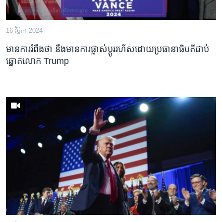
16 វិច្ឆិកា 2024
មាន​ការ​រំពឹង​ថា​ នឹង​មាន​ការ​ផ្លាស់ប្តូរ​រហ័ស​ដោយប្រធានាធិបតីជាប់
ឆ្នោត​លោក​ Trump