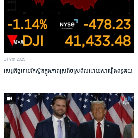
រចនា
សម្ព័ន្ធ​
Khmer English
រំលង​
និង​
បណ្តាញ​សង្គម
ចូល​
ទៅ​
កាន់​
ទំព័រ​
ភាសា
14 មីនា 2025
ស្វែង​
រក
សេដ្ឋកិច្ច​អាមេរិក​ស្ថិត​ក្នុង​ភាពស្រពិចស្រពិល​ដោយសារ​រឿង​ពន្ធគយ