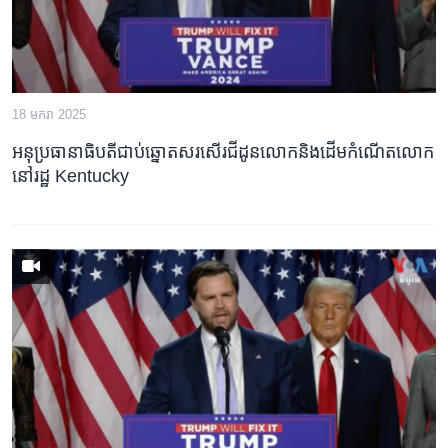
18 មករា 2025
អនុ​ប្រធានាធិបតី​ជាប់​ឆ្នោត​សរសើរ​ជីដូន​លោក​និង​ដើម​កំណើត​លោក​
នៅ​រដ្ឋ Kentucky