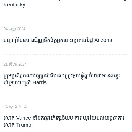
Kentucky
04 កញ្ញា 2024
បញ្ហា​ព្រំដែន​បាន​ជំរុញ​ទឹកចិត្ត​អ្នក​បោះឆ្នោត​នៅ​រដ្ឋ Arizona
21 សីហា 2024
ក្រុមប្រតិភូ​គណបក្ស​ប្រជាធិបតេយ្យ​ប្រមូល​ផ្តុំគ្នា​ចំពេលមាន​សន្ទុះ​
គាំទ្រ​​​លោកស្រី Harris
24 កក្កដា 2024
លោក Vance នាំមកនូវ​អភិរក្ស​និយម ភាព​យុវវ័យ​ដល់​យុទ្ធនាការ​
លោក Trump