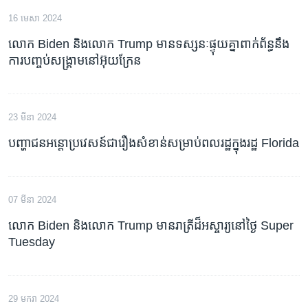
16 មេសា 2024
លោក Biden និងលោក Trump មានទស្សនៈផ្ទុយគ្នាពាក់ព័ន្ធនឹង
ការបញ្ចប់សង្គ្រាមនៅអ៊ុយក្រែន
23 មីនា 2024
បញ្ហាជនអន្តោប្រវេសន៍ជារឿងសំខាន់សម្រាប់ពលរដ្ឋក្នុងរដ្ឋ Florida
07 មីនា 2024
លោក Biden និងលោក Trump មានរាត្រីដ៏អស្ចារ្យនៅថ្ងៃ Super
Tuesday
29 មករា 2024