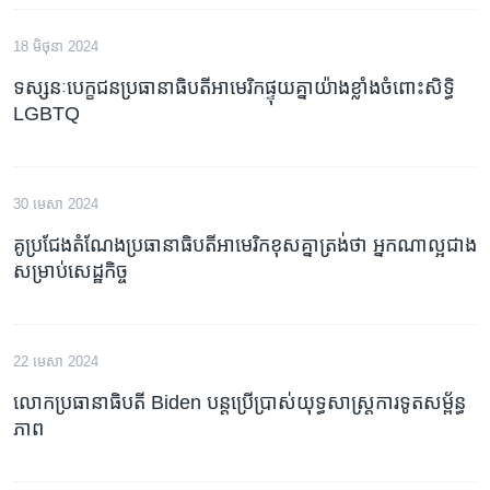
18 មិថុនា 2024
ទស្សនៈបេក្ខជនប្រធានាធិបតីអាមេរិកផ្ទុយគ្នាយ៉ាងខ្លាំងចំពោះសិទ្ធិ
LGBTQ
30 មេសា 2024
គូប្រជែង​តំណែង​ប្រធានាធិបតី​អាមេរិក​ខុសគ្នា​ត្រង់​ថា អ្នកណា​ល្អ​ជាង​
សម្រាប់​សេដ្ឋកិច្ច
22 មេសា 2024
លោកប្រធានាធិបតី Biden បន្តប្រើប្រាស់យុទ្ធសាស្ត្រការទូតសម្ព័ន្ធ
ភាព