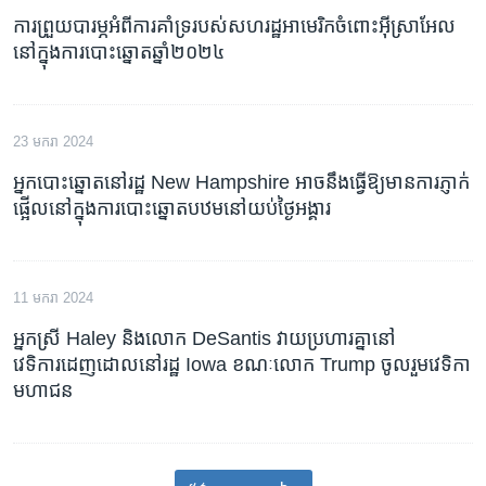
ការព្រួយបារម្ភអំពីការគាំទ្ររបស់សហរដ្ឋអាមេរិកចំពោះអ៊ីស្រាអែល
នៅក្នុងការបោះឆ្នោតឆ្នាំ២០២៤
23 មករា 2024
អ្នកបោះឆ្នោតនៅរដ្ឋ New Hampshire អាចនឹងធ្វើឱ្យមានការភ្ញាក់
ផ្អើលនៅក្នុងការបោះឆ្នោតបឋមនៅយប់ថ្ងៃអង្គារ
11 មករា 2024
អ្នកស្រី Haley និងលោក DeSantis វាយប្រហារគ្នានៅ
វេទិការដេញដោលនៅរដ្ឋ Iowa ខណៈលោក Trump ចូលរួមវេទិកា
មហាជន