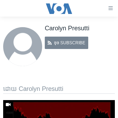
ភ្ជាប់​
ទៅ​
គេហទំព័រ​
Carolyn Presutti
កម្ពុជា
ទាក់ទង
រំលង​
អន្តរជាតិ
និង​
ចុច SUBSCRIBE
អាមេរិក
ចូល​
ទៅ​​
ចិន
ទំព័រ​
ហេឡូវីអូអេ
ព័ត៌មាន​​
តែ​
កម្ពុជាច្នៃប្រតិដ្ឋ
ម្តង
ព្រឹត្តិការណ៍ព័ត៌មាន
រំលង​
ដោយ Carolyn Presutti
និង​
ទូរទស្សន៍ / វីដេអូ​
ចូល​
វិទ្យុ / ផតខាសថ៍
ទៅ​
ទំព័រ​
កម្មវិធីទាំងអស់