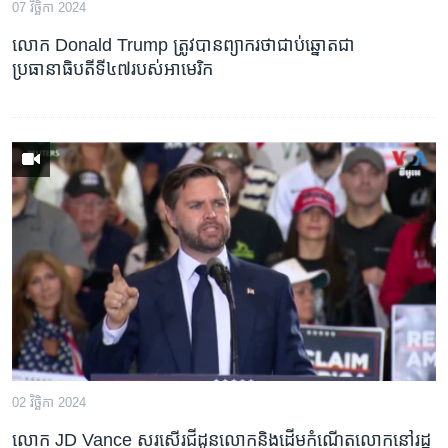
07 វិច្ឆិកា 2024
លោក Donald Trump ត្រូវបាន​ព្យាករ​ថា​ជាប់ឆ្នោត​ជា​
ប្រធានាធិបតី​ទី៤៧​របស់​អាមេរិក
02 វិច្ឆិកា 2024
លោក JD Vance សរសើរ​ជីដូន​លោក​និង​ដើម​កំណើត​លោក​នៅ​រដ្ឋ