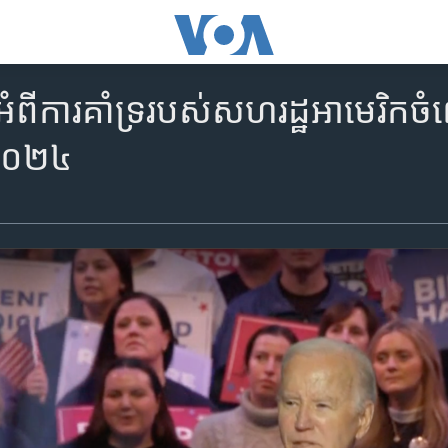
ភអំពីការគាំទ្ររបស់សហរដ្ឋអាមេរិកច
ំ២០២៤