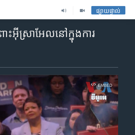
ផ្សាយផ្ទាល់
ំពោះអ៊ីស្រាអែលនៅក្នុងការ
EMBED