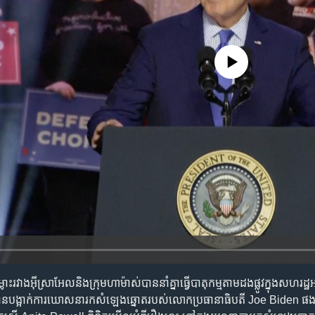
No media source currently availa
រវាងអ៊ីស្រាអែលនិងក្រុមហាម៉ាស់បាននាំគ្នាធ្វើបាតុកម្មតាមដងផ្លូវក្នុងសហរដ្ឋ
លះបានបង្អាក់ការឃោសនារកសំឡេងឆ្នោតរបស់លោកប្រធានាធិបតី Joe Biden ផងដែ