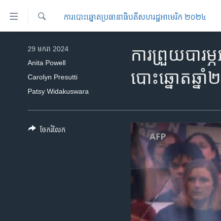
ភ្ជាប់​
ការបោះឆ្នោតប្រធានាធិបតីសហរដ្ឋអាមេរិក ២០២៤
ទៅ​
គេហទំព័រ​
ស្វែង​
កម្ពុជា
រក
29 មករា 2024
ការព្រួយបារម្
ទាក់ទង
អន្តរជាតិ
Anita Powell
រំលង​
បោះឆ្នោតឆ្នា
Carolyn Presutti
និង​
អាមេរិក
Patsy Widakuswara
ចូល​
ចិន
ទៅ​​
ទំព័រ​
ហេឡូវីអូអេ
ព័ត៌មាន​​
ចែករំលែក
កម្ពុជាច្នៃប្រតិដ្ឋ
តែ​
ម្តង
ព្រឹត្តិការណ៍ព័ត៌មាន
រំលង​
ទូរទស្សន៍ / វីដេអូ​
និង​
ចូល​
វិទ្យុ / ផតខាសថ៍
ទៅ​
កម្មវិធីទាំងអស់
ទំព័រ​