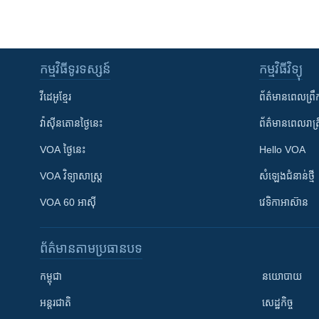
កម្មវិធី​ទូរទស្សន៍
កម្មវិធី​វិទ្យុ
វីដេអូ​ខ្មែរ
ព័ត៌មាន​ពេល​ព្រឹ
វ៉ាស៊ីនតោន​ថ្ងៃ​នេះ
ព័ត៌មាន​​ពេល​រាត្រ
VOA ថ្ងៃនេះ
Hello VOA
VOA ​វិទ្យាសាស្ត្រ
សំឡេង​ជំនាន់​ថ្មី
VOA 60 អាស៊ី
វេទិកា​អាស៊ាន
ព័ត៌មាន​តាមប្រធានបទ​
កម្ពុជា
នយោបាយ
អន្តរជាតិ
សេដ្ឋកិច្ច