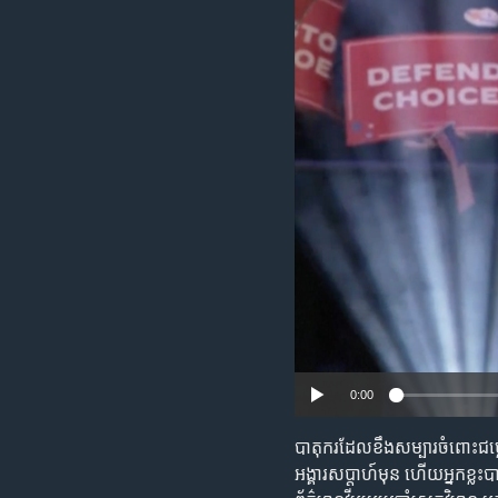
រចនា
សម្ព័ន្ធ​
រំលង​
និង​
ចូល​
ទៅ​
កាន់​
ទំព័រ​
ស្វែង​
រក
0:00
បាតុករដែលខឹងសម្បារចំពោះជម្លោះ
អង្គារសប្តាហ៍មុន ហើយអ្នកខ្