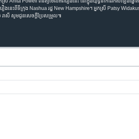
អ្នកស្រី Anita Powell ពិនិត្យមើលអំពីរឿងនេះ នៅក្នុងយុទ្ធនាការរកសំឡេងឆ្នោត
រឿងនេះពីទីក្រុង Nashua រដ្ឋ New Hampshire។ អ្នកស្រី Patsy Widak
ូច រាសី សូមជូនសេចក្តីប្រែសម្រួល៕