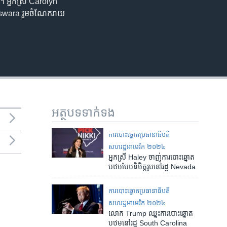
។ អ្នកស្រី Carolyn
uswara រួមចំណែករាយ
អត្ថបទ​ទាក់ទង
ការបោះឆ្នោតប្រធានាធិបតី
សហរដ្ឋអាមេរិក ២០២៤
អ្នកស្រី Haley ចាញ់ការបោះឆ្នោត
បឋមបែបនិមិត្តរូបនៅរដ្ឋ Nevada
ការបោះឆ្នោតប្រធានាធិបតី
សហរដ្ឋអាមេរិក ២០២៤
លោក Trump ឈ្នះការបោះឆ្នោត​
បឋម​នៅរដ្ឋ South Carolina