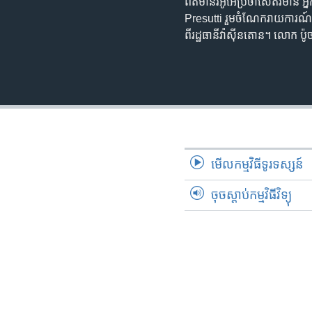
ព័ត៌មានវីអូអេប្រចាំសេតវិមាន 
Presutti រួមចំណែករាយការណ៍
ពីរដ្ឋធានីវ៉ាស៊ីនតោន។ លោក ប៉
មើល​កម្មវិធី​ទូរទស្សន៍
ចុចស្តាប់កម្មវិធីវិទ្យុ