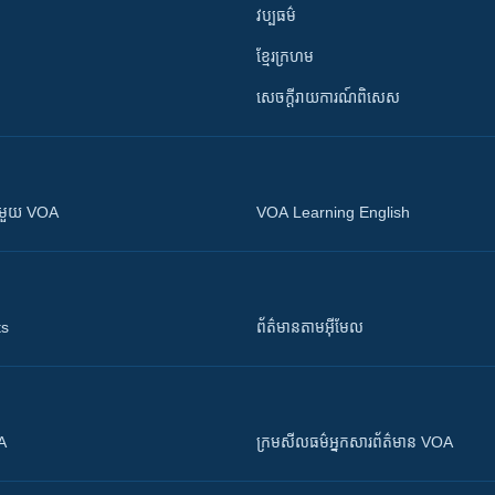
វប្បធម៌
ខ្មែរក្រហម
សេចក្តីរាយការណ៍ពិសេស
ស​​ជាមួយ VOA
VOA Learning English
ts
ព័ត៌មាន​តាម​អ៊ីមែល
OA
ក្រម​​​សីលធម៌​​​អ្នក​​​សារព័ត៌មាន VOA