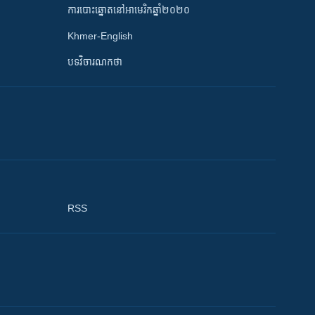
ការបោះឆ្នោតនៅអាមេរិកឆ្នាំ២០២០
Khmer-English
បទវិចារណកថា
RSS