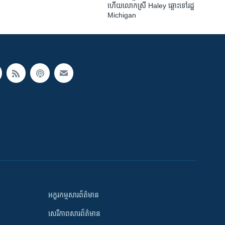
ហើយលោកស្រី Haley ឆ្ពោះទៅរដ្ឋ
Michigan
អក្ខរកម្មសារព័ត៌មាន
សេរីភាពសារព័ត៌មាន