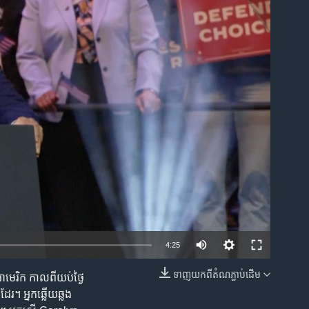
ble
4:25
ទាញ​យក​ពី​តំណភ្ជាប់​ដើម
អាមេរិក កាលពីយប់ថ្ងៃ
EMBED
រ។ អ្នកឆ្លើយឆ្លង