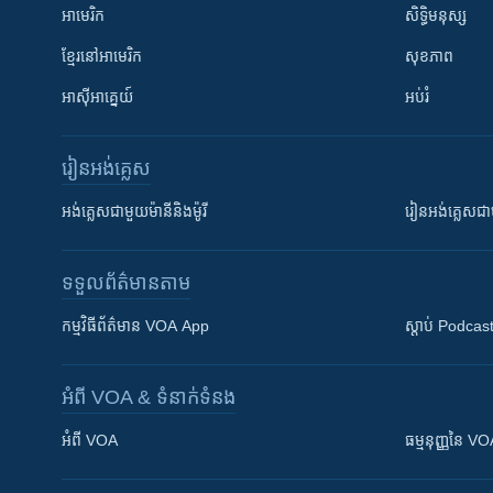
អាមេរិក
សិទ្ធិមនុស្ស
ខ្មែរ​នៅអាមេរិក
សុខភាព
អាស៊ីអាគ្នេយ៍
អប់រំ
រៀន​​អង់គ្លេស
អង់គ្លេស​ជាមួយ​ម៉ានី​និង​ម៉ូរី
រៀន​​​​​​អង់គ្លេ
ទទួល​ព័ត៌មាន​តាម
កម្មវិធី​ព័ត៌មាន VOA App
ស្តាប់ Podcas
អំពី​ VOA & ទំនាក់ទំនង
អំពី​ VOA
ធម្មនុញ្ញ​នៃ V