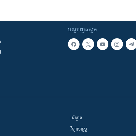
បណ្តាញ​សង្គម
ក
ី
បរិស្ថាន
វិទ្យាសាស្រ្ត