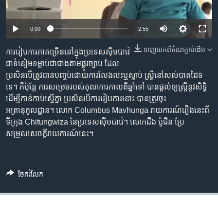
រចនា
សម្ព័ន្ធ​
Khmer English
រំលង​
0:00
2:55
និង​
បណ្តាញ​សង្គម
ចូល​
ទាញ​យក​ពី​តំណភ្ជាប់​ដើម
ការរៀបការភាគច្រើននៅក្នុងប្រទេសស៊ីមបាវ៉េ
ទៅ​
ជាទំនៀមទម្លាប់ជាជាងតាមផ្លូវច្បាប់ ដែល
កាន់​
ប្រសិនបើត្រូវបានបញ្ចប់ដោយការលែងលះឬស្លាប់ ស្ត្រីនៅសល់បាតដៃទ
ទំព័រ​
ទេ។ ក៏ប៉ុន្តែ ការសម្រេចរបស់តុលាការកាលពីឆ្នាំទៅ បានផ្តល់ឲ្យស្ត្រីនូវសិទ្ធិ
ភាសា
ស្វែង​
ដើម្បីកាន់កាប់ស្មើគ្នា ប្រសិនបើការរៀបការនោះ បានត្រូវចុះ
រក
អត្រានុកូលដ្ឋាន។ លោក Columbus Mavhunga រាយការណ៍រឿងនេះពី
ទីក្រុង Chitungwiza នៃប្រទេសស៊ីមបាវ៉េ។ លោកជឹង ប៉ូជីន ប្រែ
សម្រួលសេចក្តីរាយការណ៍នេះ។
ចែករំលែក