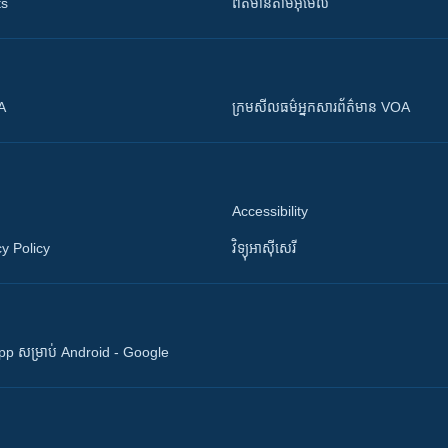
ts
ព័ត៌មាន​តាម​អ៊ីមែល
OA
ក្រម​​​សីលធម៌​​​អ្នក​​​សារព័ត៌មាន VOA
Accessibility
y Policy
វិទ្យុ​អាស៊ី​សេរី
 App សម្រាប់ Android - Google