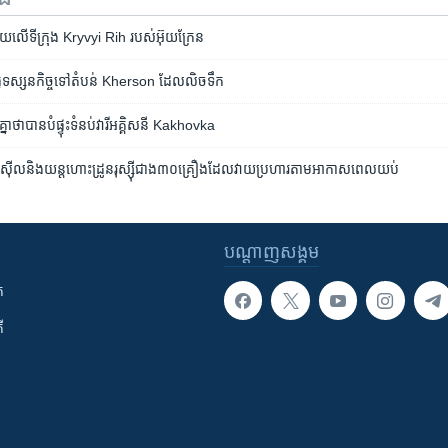
្រល័យ​លើ​ទីក្រុង Kryvyi Rih របស់​អ៊ុយក្រែន
ស្សនកិច្ច​ទៅ​តំបន់​ Kherson ​ដែល​លិច​ទឹក
​គ្នា​ថា​បាន​បំផ្ទុះ​ទំនប់​វារីអគ្គិសនី ​Kakhovka
​មីស៊ីល​និង​យន្តហោះដ្រូន​រុស្ស៊ី​​ជាង​៣០​គ្រឿង​ដែល​​វាយ​ប្រហារ​តាម​អាកាស​ពេល​យប់​
បណ្តាញ​សង្គម
ក
ី