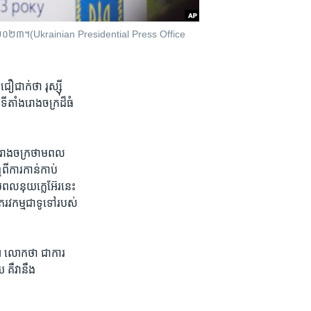
ា ឆ្នាំ២០២៣។(Ukrainian Presidential Press Office
ក់​ថា​ រុស្ស៊ី​
ី​តាំងរោងចក្រដ៏​ធំ​
នៃ​រោងចក្រថាមពល​
ី​ការ​កាន់​កាប់​
ថាមពល​នុយក្លេអ៊ែរ​នេះ​
ភេរវកម្ម​ជា​ទូទៅ​របស់​
 លោក​ថា​ ជា​ការ​
គឺ​វា​នឹង​