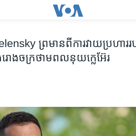
sky ​​ព្រមាន​ពី​ការវាយ​ប្រហារ​របស់​រ
ង​រោងចក្រ​ថាមពល​នុយក្លេអ៊ែរ​​