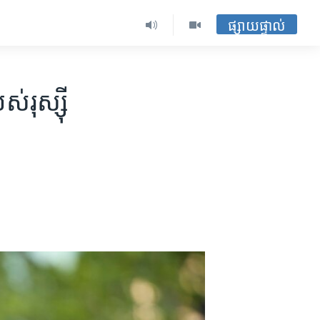
ផ្សាយផ្ទាល់
ុស្ស៊ី​​