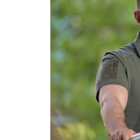
រចនា
សម្ព័ន្ធ​
រំលង​
និង​
ចូល​
ទៅ​
កាន់​
ទំព័រ​
ស្វែង​
រក