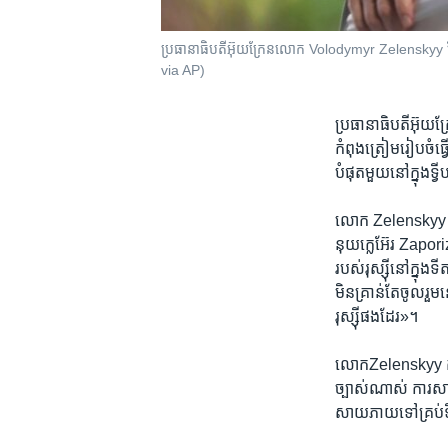
ប្រធានាធិបតី​អ៊ុយក្រែន​លោក​ Volodymyr Zelenskyy ថ្ល
via AP)
ប្រធានាធិបតី​អ៊ុយក
កំពុង​ត្រៀម​រៀប​ចំធ
បំផុត​មួយនៅ​ក្នុង​ទ្វីប
លោក​ Zelenskyy បាន
នុយក្លេអ៊ែរ​ Zaporizh
របស់​រុស្ស៊ីនៅក្នុង​ទ
​មិន​គ្រាន់​តែចូលរួម​
រុស្ស៊ី​ផង​ដែរ»។
លោកZelenskyy ក៏​បា
ច្បាស់​ណាស់​ ការ​សាយ
សាយភាយ​ទៅ​គ្រប់ទី