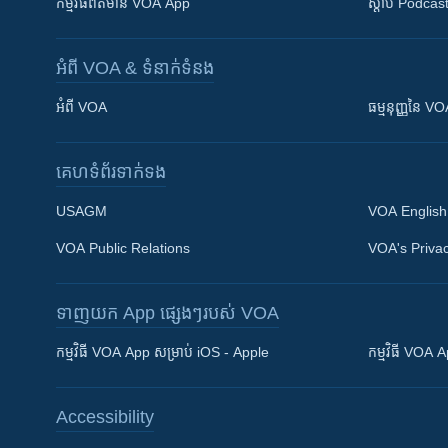
កម្មវិធី​ព័ត៌មាន VOA App
ស្តាប់ Podcas
អំពី​ VOA & ទំនាក់ទំនង
អំពី​ VOA
ធម្មនុញ្ញ​នៃ V
គេហទំព័រ​​ទាក់ទង
USAGM
VOA English
VOA Public Relations
VOA's Privac
ទាញយក​ App ផ្សេងៗ​របស់​ VOA
Khmer English
កម្មវិធី​ VOA App សម្រាប់ iOS - Apple
កម្មវិធី​ VOA
បណ្តាញ​សង្គម
Accessibility