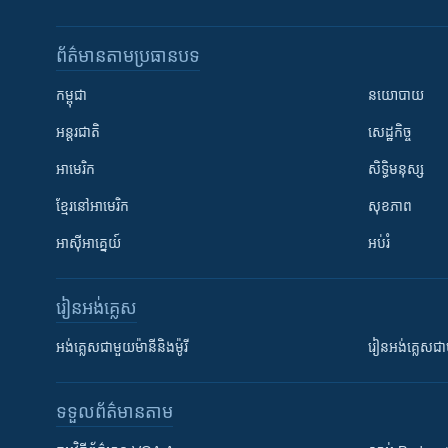
ព័ត៌មាន​តាមប្រធានបទ​
កម្ពុជា
នយោបាយ
អន្តរជាតិ
សេដ្ឋកិច្ច
អាមេរិក
សិទ្ធិមនុស្ស
ខ្មែរ​នៅអាមេរិក
សុខភាព
អាស៊ីអាគ្នេយ៍
អប់រំ
រៀន​​អង់គ្លេស
អង់គ្លេស​ជាមួយ​ម៉ានី​និង​ម៉ូរី
រៀន​​​​​​អង់គ្លេ
ទទួល​ព័ត៌មាន​តាម