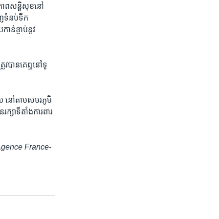
ភាព​សន្តិសុខនៅ​
ញទំនប់ទឹក​
កាន់ខ្ចាប់នូវ​
្រូវ​បានគេ​ឮនៅ​ទូ
យ​ នៅ​តាម​សមរភូមិ​
នរក្សា​ទីតាំង​ការពារ
ss, Agence France-