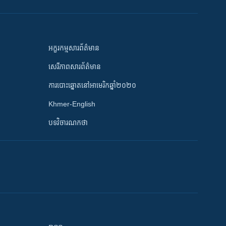
អក្ខរកម្មសារព័ត៌មាន
សេរីភាពសារព័ត៌មាន
ការបោះឆ្នោតនៅអាមេរិកឆ្នាំ២០២០
Khmer-English
បទវិចារណកថា