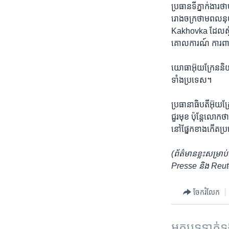
ប្រធាន​ទីភ្នាក់ងារ
រោងចក្រ​ថាមពល​នុយក្
Kakhovka ដែល​ស្ថិត​ន
គោលការណ៍ ការ​ពារមិ
យោធា​អ៊ុយក្រែន​និយា
ទាំងប្រទេស។​ ​
ប្រធានាធិបតី​អ៊ុយក
ជួរមុខ​ ​ប៉ុន្តែលោក​
នៅផ្នែក​ខាង​កើត​ប្រ
(ព័ត៌មាន​ខ្លះ​សម្រ
Presse និង Reut
ចែករំលែក
អត្ថបទ​ទាក់