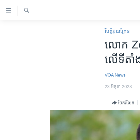
ភ្ជាប់​
ទៅ​
គេហទំព័រ​
ស្វែង​
កម្ពុជា
រក
វិបត្តិអ៊ុយក្រែន
ទាក់ទង
អន្តរជាតិ
លោក Zelen
រំលង​
និង​
អាមេរិក
លើ​ទីតាំ
ចូល​
ចិន
ទៅ​​
ទំព័រ​
ហេឡូវីអូអេ
VOA News
ព័ត៌មាន​​
កម្ពុជាច្នៃប្រតិដ្ឋ
23 មិថុនា 2023
តែ​
ម្តង
ព្រឹត្តិការណ៍ព័ត៌មាន
ចែករំលែក
រំលង​
ទូរទស្សន៍ / វីដេអូ​
និង​
ចូល​
វិទ្យុ / ផតខាសថ៍
ទៅ​
កម្មវិធីទាំងអស់
ទំព័រ​