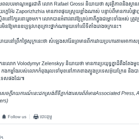
ថាមពល​បរមាណូអន្តរជាតិ​ លោក ​Rafael Grossi ​និយាយ​ថា​ ​សុវត្ថិភាព​និង​ស្ថាន
លេអ៊ែរ​ Zaporizhzhia មាន​ភាព​ផុយស្រួយ​ខ្លាំង​ណាស់​ បន្ទាប់​ពី​មាន​ការ​បំផ្លា
ៅ​ក្បែរ​នោះ​រួច​មក។ លោក​បាន​អំពាវនាវ​ឱ្យ​គ្រប់ភាគី​ក្នុង​ជម្លោះ​ទាំង​អស់​ ត្រូវ​ប្រ
ន​ឱ្យ​មាន​ឧប្បទ្ទវហតុ​គ្រោះថ្នាក់ណា​មួយ​ទៅ​លើ​ទីតាំង​រោងចក្រនេះ។
យ​នៅ​ព្រឹក​ថ្ងៃ​សុក្រ​នេះថា​ សំឡេង​សារ៉ែន​ព្រមាន​ពី​ការ​វាយ​ប្រហារ​តាម​អាកាសត
្រែន​លោក​ Volodymyr Zelenskyy និយាយ​ថា​ មាន​ការ​ប្រយុទ្ធ​គ្នា​ដ៏​តឹង​តែង​មួ
ថា​ កងកម្លាំង​របស់​លោក​កំពុង​រុល​ទៅ​មុខនៅ​ភាគខាង​ត្បូង​ប្រទេស​អ៊ុយក្រែន​ និង​បា
ទេស​ផង​ដែរ៕​ ​
ាប់​សេចក្តី​រាយការណ៍​នេះ​ដកស្រង់​ពី​ទីភ្នាក់ងារ​សារព័ត៌មាន​Associated Pre
ers)
Follow us
បោះពុម្ព
ទង