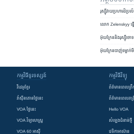
រុស្ស៊ី​វាយ​ប្រហារ​ដ៏​ប
លោក Zelenskyy ធ្វើ​ទ
អ៊ុយក្រែន​និង​រុស្ស៊ី​ចោទ
អ៊ុយក្រែន​បាញ់​ទម្លាក់
កម្មវិធី​ទូរទស្សន៍
កម្មវិធី​វិទ្យុ
វីដេអូ​ខ្មែរ
ព័ត៌មាន​ពេល​ព្រឹ
វ៉ាស៊ីនតោន​ថ្ងៃ​នេះ
ព័ត៌មាន​​ពេល​រាត្រ
VOA ថ្ងៃនេះ
Hello VOA
VOA ​វិទ្យាសាស្ត្រ
សំឡេង​ជំនាន់​ថ្មី
VOA 60 អាស៊ី
វេទិកា​អាស៊ាន