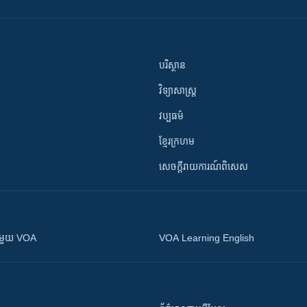
បរិស្ថាន
វិទ្យាសាស្រ្ត
វប្បធម៌
ខ្មែរក្រហម
សេចក្តីរាយការណ៍ពិសេស
ស​​ជាមួយ VOA
VOA Learning English