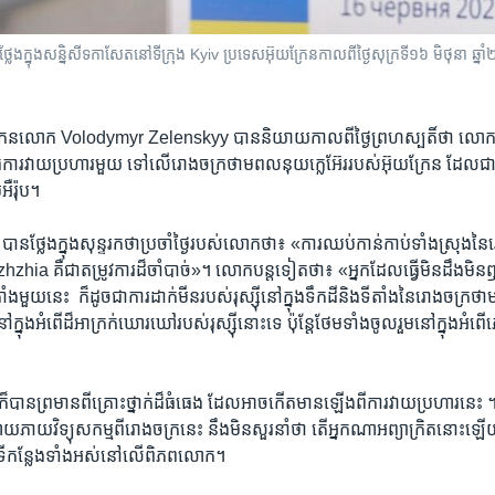
ែង​ក្នុង​សន្និសីទកាសែត​នៅទីក្រុង Kyiv ប្រទេស​អ៊ុយក្រែន​កាលពីថ្ងៃសុក្រ​ទី១៦ មិថុន
្រែន​លោក​ Volodymyr Zelenskyy ​បាន​និយាយ​កាលពីថ្ងៃ​ព្រហស្បតិ៍​ថា​ លោក​ជឿជា
្វើ​ការ​វាយប្រហារ​មួយ​ ទៅ​លើរោងចក្រថាមពល​នុយក្លេអ៊ែរ​របស់​អ៊ុយក្រែន​ ដែល​ជា​ទ
អឺរ៉ុប។​
​ថ្លែង​ក្នុង​សុន្ទរកថាប្រចាំ​ថ្ងៃរបស់​លោកថា៖​ «​ការ​ឈប់កាន់កាប់​ទាំង​ស្រុង​
zhia គឺ​ជា​តម្រូវ​ការ​ដ៏​ចាំបាច់»។​ លោក​បន្ត​ទៀត​ថា៖​ «​អ្នក​ដែល​ធ្វើ​មិន​ដឹង​មិន​ឮព
ីតាំង​មួយ​នេះ​ ​ ក៏​ដូច​ជា​ការ​ដាក់​មីនរបស់​រុស្ស៊ីនៅ​ក្នុង​ទឹកដីនិង​ទីតាំង​នៃ​រោងចក្រ​
នៅ​ក្នុងអំពើដ៏​អាក្រក់​ឃោរឃៅ​របស់​រុស្ស៊ី​នោះ​ទេ​ ប៉ុន្តែ​ថែម​ទាំង​ចូលរួម​នៅ​ក្នុងអំពើ​
ន​ព្រមានពី​គ្រោះ​ថ្នាក់​ដ៏​ធំធេង​ ដែល​អាច​កើតមាន​ឡើង​ពី​ការ​វាយប្រហារ​នេះ​ ។
ភាយ​វិទ្យុសកម្មពីរោង​ចក្រ​នេះ​ ​នឹង​មិន​សួរ​នាំ​ថា​ តើ​អ្នក​ណា​អព្យាក្រិត​នោះ​ឡើយ​ 
​កន្លែង​ទាំង​អស់​នៅ​លើ​ពិភពលោក។​ ​