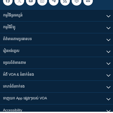
កម្មវិធី​ទូរទស្សន៍
កម្មវិធី​វិទ្យុ
ព័ត៌មាន​តាមប្រធានបទ​
រៀន​​អង់គ្លេស
ទទួល​ព័ត៌មាន​តាម
អំពី​ VOA & ទំនាក់ទំនង
គេហទំព័រ​​ទាក់ទង
ទាញយក​ App ផ្សេងៗ​របស់​ VOA
Accessibility