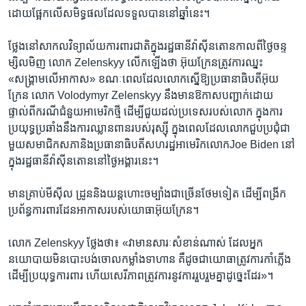
ដោយ​ផ្អែក​លើ​សមិទ្ធផល​ដែល​ទទួល​បាន​នៅ​ឆ្នាំនេះ។
ថ្លែង​នៅ​សាកល​វិទ្យាល័យ​ការពារជាតិ​ក្នុង​រដ្ឋធានី​វ៉ាស៊ីនតោន​កាល​ពី​ថ្ងៃ​ចន្ទ​
ម្សិលមិញ​ ​លោក Zelenskyy លើក​ឡើង​ថា​ ​អ៊ុយក្រែន​ត្រូវការ​ឈ្នះ​
«សង្គ្រាមលើ​អាកាស​» ខណៈពេលដែល​លោកស្នើ​ឱ្យ​ប្រធានាធិបតី​អ៊ុយ
ក្រែន​ លោក Volodymyr Zelenskyy នឹង​មាន​ឱកាស​បញ្ជាក់​ដោយ​
ផ្ទាល់ពី​ករណី​ជំនួយ​អាមេរិក​ថ្មី ដើម្បី​ជួយ​ដល់​ប្រទេស​របស់​លោក​ ក្នុង​ការ​
ប្រយុទ្ធប្រឆាំង​នឹង​ការ​ឈ្លានពាន​របស់​រុស្ស៊ី​ ​ក្នុង​ពេល​ដែល​លោកជួប​ប្រជុំ​ជា​
មួយសមាជិក​សភា​និង​ប្រធានាធិបតីសហរដ្ឋអាមេរិក​លោក​Joe Biden នៅ​
ក្នុង​រដ្ឋធានី​វ៉ាស៊ីនតោននៅ​ថ្ងៃ​អង្គារ​នេះ។ ​ ​
មាន​គ្រាប់​មីស៊ីល​ ដ្រូន​និង​យន្តហោះចម្បាំង​ជា​ច្រើន​ថែម​ទៀត​ ដើម្បី​ពង្រីក​
ប្រព័ន្ធការពារ​ដែន​អាកាសរបស់​យោធាអ៊ុយក្រែន​។
លោក​ Zelenskyy​ ថ្លែង​ថា៖​ «វា​មាន​សារៈ​សំខាន់​ណាស់ ដែល​អ្នក​
នយោបាយ​មិនបោះបង់​ចោល​កម្លាំង​ទាហាន​ គឺ​ដូចជា​យោធា​ត្រូវ​ការ​កាំភ្លើង​
ដើម្បី​ប្រយុទ្ធ​ការពារ​ ​ហើយ​សេរីភាពត្រូវ​ការនូវ​ការ​រួប​រួម​គ្នា​ដូច្នេះ​ដែរ»។ ​