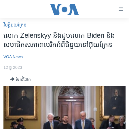
ភ្ជាប់​
ទៅ​
គេហទំព័រ​
វិបត្តិអ៊ុយក្រែន
កម្ពុជា
ទាក់ទង
លោក Zelenskyy នឹងជួបលោក Biden និង
រំលង​
អន្តរជាតិ
សមាជិកសភាអាមេរិកអំពីជំនួយទៅអ៊ុយក្រែន
និង​
អាមេរិក
ចូល​
VOA News
ទៅ​​
ចិន
ទំព័រ​
12 ធ្នូ 2023
ហេឡូវីអូអេ
ព័ត៌មាន​​
ចែករំលែក
តែ​
កម្ពុជាច្នៃប្រតិដ្ឋ
ម្តង
ព្រឹត្តិការណ៍ព័ត៌មាន
រំលង​
និង​
ទូរទស្សន៍ / វីដេអូ​
ចូល​
វិទ្យុ / ផតខាសថ៍
ទៅ​
ទំព័រ​
កម្មវិធីទាំងអស់