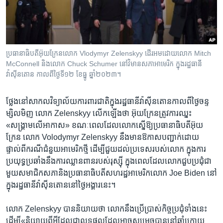
រចនា
សម្ព័ន្ធ​
Khmer English
រំលង​
និង​
បណ្តាញ​សង្គម
ចូល​
ប្រធានាធិបតីអ៊ុយក្រែនលោក Vlodymyr Zelenskyy ដើរអមដោយលោក Mitch
ទៅ​
McConnell និងលោក Chuck Schumer នៅវិមានសភាអាមេរិក ក្នុងរដ្ឋធានី
កាន់​
វ៉ាស៊ីនតោន កាលពីថ្ងៃទី១២ ខែធ្នូ ឆ្នាំ២០២៣។
ទំព័រ​
ភាសា
ស្វែង​
ថ្លែង​នៅ​សាកល​វិទ្យាល័យ​ការពារជាតិ​ក្នុង​រដ្ឋធានី​វ៉ាស៊ីនតោន​កាល​ពី​ថ្ងៃ​ចន្ទ​
រក
ម្សិលមិញ​ ​លោក Zelenskyy លើក​ឡើង​ថា​ ​អ៊ុយក្រែន​ត្រូវការ​ឈ្នះ​
«សង្គ្រាមលើ​អាកាស​» ខណៈពេលដែល​លោកស្នើ​ឱ្យ​ប្រធានាធិបតី​អ៊ុយ
ក្រែន​ លោក Volodymyr Zelenskyy នឹង​មាន​ឱកាស​បញ្ជាក់​ដោយ​
ផ្ទាល់ពី​ករណី​ជំនួយ​អាមេរិក​ថ្មី ដើម្បី​ជួយ​ដល់​ប្រទេស​របស់​លោក​ ក្នុង​ការ​
ប្រយុទ្ធប្រឆាំង​នឹង​ការ​ឈ្លានពាន​របស់​រុស្ស៊ី​ ​ក្នុង​ពេល​ដែល​លោកជួប​ប្រជុំ​ជា​
មួយសមាជិក​សភា​និង​ប្រធានាធិបតីសហរដ្ឋអាមេរិក​លោក​ Joe Biden នៅ​
ក្នុង​រដ្ឋធានី​វ៉ាស៊ីនតោននៅ​ថ្ងៃ​អង្គារ​នេះ។ ​ ​
លោក​ Zelenskyy បាន​និយាយ​ថា​ លោក​នឹងប្រើប្រាស់​កិច្ចប្រជុំ​ទាំង​នេះ​ ​
ដើម្បី​«និយាយ​ពីអ្វី​ដែលជា​លទ្ធផល​ដែល​អាច​សម្រេច​បាននៅ​ឆ្នាំ​ក្រោយ​