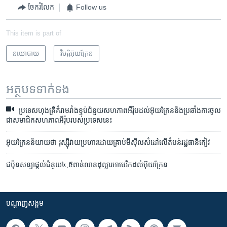
ចែករំលែក
Follow us
This item is part of
នយោបាយ
វិបត្តិអ៊ុយក្រែន
អត្ថបទ​ទាក់ទង
ប្រទេសហុងគ្រី​គំរាម​​​រាំងខ្ទប់​​ជំនួយ​​សហភាព​អឺរ៉ុប​ដល់​អ៊ុយក្រែន​និង​ប្រឆាំង​ការ​​ចូល​
ជា​សមាជិក​សហភាព​អឺរ៉ុប​​របស់​ប្រទេស​នេះ
អ៊ុយក្រែន​និយាយ​ថា​ រុស្ស៊ី​វាយប្រហារ​ដោយ​គ្រាប់មីស៊ីល​សំដៅ​លើ​តំបន់​រដ្ឋធានី​កៀវ
ជប៉ុន​សន្យា​ផ្តល់​ជំនួយ​​៤,៥​ពាន់​លាន​ដុល្លារ​អាមេរិក​ដល់​អ៊ុយក្រែន​
បណ្តាញ​សង្គម