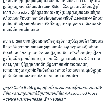
អ្នក​នាំពាក្យ​ក្រុមប្រឹក្សា​សន្តិសុខ​ជាតិ​សេតវិមាន​លោក​ John Kirby ​បាន​
ប្រាប់ក្រុម​អ្នកសារព័ត៌មាន​ថា​ លោក​ Biden នឹង​ទទួល​បានព័ត៌មាន​ថ្មីៗ​ពី​
លោក​ Zelenskyy​ ស្តី​ពី​ស្ថានភាព​សមរភូមិ​ប្រយុទ្ធក្នុង​ប្រទេស​អ៊ុយក្រែន​ ​
ហើយ​លោក​នឹង​បញ្ជាក់​ច្បាស់​ទៅ​លោក​ប្រធានាធិបតី Zelenskyy​ ​ក៏​ដូច​ជា​
ប្រជាជន​អ៊ុយក្រែន​ផង​ដែរ​ថា​ យើងនឹងបន្តជួយ​គាំទ្រ​ពួក​គេ​ ជា​ពិសេស​ក្នុង​
ពេលដ៏​លំបាក​នៅ​ពេល​នេះ។
លោក ​Biden បាន​ស្នើ​សភា​អាមេរិក​ឱ្យ​អនុម័ត​កញ្ចប់​ជំនួយ​ថវិកា ដែល​មាន​
ទឹក​ប្រាក់​ចំនួន​១១០​ ពាន់​លាន​ដុល្លារ​អាមេរិក​ ​សម្រាប់​ប្រទេស​អ៊ុយក្រែន​ ​
អ៊ីស្រាអែល​ និង​សម្រាប់អាទិភាព​សន្តិសុខ​ជាតិ​អាមេរិក​ដទៃ​ផ្សេងៗ​ទៀត​។
ក្នុង​ចំនួន​ទឹក​ប្រាក់​ទាំង​នោះ​ អ៊ុយ​ក្រែន​នឹង​ទទួល​បាន​ជំនួយជាង​ ៦១ ​ពាន់​
លាន​ដុល្លារ​។ ប៉ុន្តែ​ក្រុម​សមាជិក​ព្រឹទ្ធសភា​អាមេរិក​ខាង​គណបក្ស​
សាធារណរដ្ឋបានប្រឆាំង​នឹង​សំណើ​នេះ ដោយ​និយាយ​ថា​ ការ​ផ្លាស់​ប្តូរ​ក្នុង​
ព្រំដែន​ដ៏​សំខាន់​របស់​អាមេរិក​មាន​ការ​ចាំបាច់ខ្លាំង​ជាង​៕​
អ្នកស្រី​ Carla Babb ចូលរួម​ផ្តល់​ព័ត៌មាន​ដល់​សេចក្តី​រាយការណ៍​នេះ​និង​
ព័ត៌មាន​ខ្លះ​ដក​ស្រង់​មក​ពី​ទីភ្នាក់ងារ​សារព័ត៌មាន​ Associated Press,
Agence France-Presse និង​ Reuters។