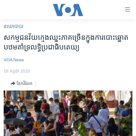
ភ្ជាប់​
ទៅ​
គេហទំព័រ​
នយោបាយ
កម្ពុជា
ទាក់ទង
សកម្មជន​វ័យ​ក្មេង​ឈ្នះ​ភាគ​ច្រើន​ក្នុង​​ការ​បោះឆ្នោត​
រំលង​
អន្តរជាតិ
បឋម​គាំទ្រ​លទ្ធិប្រជាធិបតេយ្យ​
និង​
អាមេរិក
ចូល​
VOA News
ទៅ​​
ចិន
ទំព័រ​
16 កក្កដា 2020
ហេឡូវីអូអេ
ព័ត៌មាន​​
ចែករំលែក
តែ​
កម្ពុជាច្នៃប្រតិដ្ឋ
ម្តង
ព្រឹត្តិការណ៍ព័ត៌មាន
រំលង​
និង​
ទូរទស្សន៍ / វីដេអូ​
ចូល​
វិទ្យុ / ផតខាសថ៍
ទៅ​
ទំព័រ​
កម្មវិធីទាំងអស់