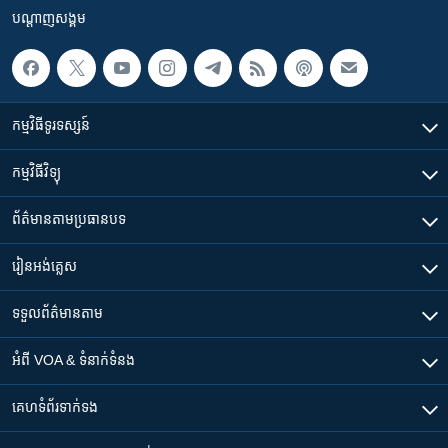
បណ្តាញ​សង្គម
កម្មវិធី​ទូរទស្សន៍
កម្មវិធី​វិទ្យុ
ព័ត៌មាន​តាមប្រធានបទ​
រៀន​​អង់គ្លេស
ទទួល​ព័ត៌មាន​តាម
អំពី​ VOA & ទំនាក់ទំនង
គេហទំព័រ​​ទាក់ទង