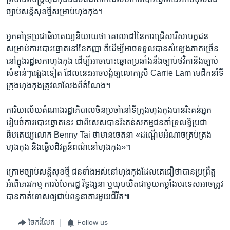
ច្បាប់​សន្តិសុខ​ថ្មី​សម្រាប់​ហុងកុង។​
អ្នក​គាំទ្រ​ប្រជាធិបតេយ្យ​និយាយ​ថា គោលដៅ​នៃ​ការ​ជ្រើសរើស​បេក្ខជន​
សម្រាប់​ការ​បោះឆ្នោត​នៅខែ​កញ្ញា គឺ​ដើម្បី​អាច​ទទួល​បាន​សំឡេង​ភាគ​ច្រើន​
នៅ​ក្នុង​រដ្ឋសភា​ហុងកុង​ ដើម្បី​អាច​បោះឆ្នោត​ប្រឆាំង​នឹង​ច្បាប់​ថវិកា​និង​ច្បាប់​
សំខាន់ៗ​ផ្សេង​ទៀត ដែល​នេះ​អាចបង្ខំ​ឲ្យលោកស្រី Carrie Lam មេដឹកនាំ​ទី​
ក្រុង​ហុងកុង​ត្រូវ​លាលែង​ពី​តំណែង។
ការិយាល័យ​តំណាង​រដ្ឋាភិបាល​ចិន​ប្រចាំ​នៅ​ទី​ក្រុង​ហុងកុង​បាន​រិះគន់​អ្នក​
រៀបចំ​ការ​បោះឆ្នោត​នេះ ជា​ពិសេស​បាន​រិះគន់​សកម្មជន​គាំទ្រ​លទ្ធិប្រជា
ធិបតេយ្យ​លោក Benny Tai ថាមាន​ចេតនា «ដណ្តើម​អំណាច​គ្រប់គ្រង​
ហុងកុង និងធ្វើ​បដិវត្តន៍​ពណ៌​នៅ​ហុងកុង»។​
ក្រោម​ច្បាប់​សន្តិសុខ​ថ្មី ជន​ទាំង​អស់​នៅ​ហុងកុងដែល​គេ​ជឿ​ថា​បាន​ប្រព្រឹត្ត​
អំពើ​ភេរវកម្ម ការ​បំបែក​រដ្ឋ វិទ្ធង្សនា ឬ​ឃុបឃិត​ជាមួយ​កម្លាំង​បរទេស​អាច​ត្រូវ​
បាន​កាត់​ទោស​ឲ្យ​ជាប់​ពន្ធនាគារ​មួយ​ជីវិត៕
ចែករំលែក
Follow us