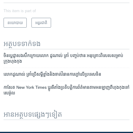
This item is part of
នយោបាយ
អន្តរជាតិ
អត្ថបទ​ទាក់ទង
ចិន​ប្តេជ្ញា​​សងសឹក​ក្រោយ​លោក ​ដូណាល់​ ត្រាំ ​បញ្ចប់​​ឋានៈ​អនុគ្រោះ​ពិសេស​​សម្រាប់​
ក្រុង​ហុងកុង
លោកដូណាល់ ត្រាំប្រើសម្តីខ្លាំងនិងចាត់វិធានការក្តៅលើប្រទេសចិន
កាសែត New York Times ប្ដូរ​ទីតាំង​ប្រតិបត្តិការ​ព័ត៌មាន​តាម​អនឡាញ​ពី​ហុងកុង​ទៅ​
សេអ៊ូល
អានអត្ថបទផ្សេងៗទៀត