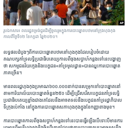
រចនា
សម្ព័ន្ធ​
Khmer English
រំលង​
និង​
បណ្តាញ​សង្គម
ចូល​
រូបឯកសារ៖ ពលរដ្ឋតម្រង់ជួរដើម្បីចូលរួមក្នុងការបោះឆ្នោតបឋមនៅក្រុងហុងកុង
ទៅ​
កាលពីថ្ងៃទី១២ ខែកក្កដា ឆ្នៃ២០២០។
កាន់​
ទំព័រ​
ភាសា
លទ្ធផល​ដំបូងៗ​ពី​ការ​បោះឆ្នោត​បឋមនៅ​ហុងកុង​ដែល​រៀបចំ​ដោយ​
ស្វែង​
គណបក្ស​គាំទ្រ​លទ្ធិប្រជាធិបតេយ្យកាល​ពី​ចុង​សប្តាហ៍​កន្លង​ទៅ​នេះបង្ហាញ​
រក
ថា សកម្មជន​វ័យ​ក្មេង​និងបេក្ខជន​«គាំទ្រ​មូលដ្ឋាន»​បាន​ឈ្នះ​ការ​បោះឆ្នោត​
ភាគ​ច្រើន។
មាន​ពលរដ្ឋ​ហុងកុង​ប្រមាណ​៦០០.០០០​នាក់​បាន​សម្រុក​ទៅ​បោះឆ្នោត​នៅ​
តាម​ការិយាល័យ​បោះឆ្នោត​ចំនួន​២៥០​ ដើម្បី​ជ្រើសរើស​បេក្ខជន​គាំទ្រ​លទ្ធិ
ប្រជាធិបតេយ្យ​ខ្លាំង​ជាង​គេ​ដែល​នឹង​អាច​តទល់​នឹង​បេក្ខជន​គាំទ្រ​រដ្ឋាភិបាល​
ទី​ក្រុង​ប៉េកាំង នៅ​ក្នុង​ការ​បោះឆ្នោត​សភា​ហុងកុង​ក្នុង​ខែ​កញ្ញា​ខាង​មុខ។
ការ​បោះឆ្នោតកាល​ពី​ចុង​សប្តាហ៍​កន្លង​ទៅ​នេះ​បាន​ធ្វើ​ឡើង​បើ​ទោះ​បី​មាន​ការ​
ព្រមាន​ពី​មន្ត្រី​ហុងកុង​និង​ចិន​ដីគោក​ដែល​ថា​ការ​បោះឆ្នោត​នេះ​អាច​ខុស​នឹង​