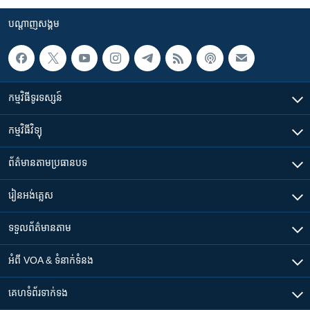
បណ្តាញ​សង្គម
កម្មវិធី​ទូរទស្សន៍
កម្មវិធី​វិទ្យុ
ព័ត៌មាន​តាមប្រធានបទ​
រៀន​​អង់គ្លេស
ទទួល​ព័ត៌មាន​តាម
អំពី​ VOA & ទំនាក់ទំនង
គេហទំព័រ​​ទាក់ទង