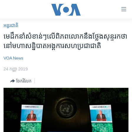
ភ្ជាប់​
ទៅ​
គេហទំព័រ​
អន្តរជាតិ
កម្ពុជា
ទាក់ទង
មេដឹកនាំ​សំខាន់ៗ​លើ​ពិភពលោក​នឹង​ថ្លែង​សុន្ទរកថា​
រំលង​
អន្តរជាតិ
នៅ​មហាសន្និបាត​អង្គការ​សហប្រជាជាតិ
និង​
អាមេរិក
ចូល​
VOA News
ទៅ​​
ចិន
ទំព័រ​
24 កញ្ញា 2019
ហេឡូវីអូអេ
ព័ត៌មាន​​
ចែករំលែក
តែ​
កម្ពុជាច្នៃប្រតិដ្ឋ
ម្តង
ព្រឹត្តិការណ៍ព័ត៌មាន
រំលង​
និង​
ទូរទស្សន៍ / វីដេអូ​
ចូល​
វិទ្យុ / ផតខាសថ៍
ទៅ​
ទំព័រ​
កម្មវិធីទាំងអស់