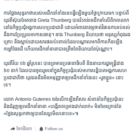
ការ​ថ្លែង​សុន្ទរកថា​របស់​មេដឹកនាំ​ទាំង​នេះ​ធ្វើ​ឡើង​មួយ​ថ្ងៃ​ក្រោយ​មក បន្ទាប់ពី​
យុវតី​ស៊ុយអែត​នាង Greta Thunberg បាន​រិះគន់​មេដឹកនាំ​លើ​ពិភពលោក​
នៅ​ឯ​កិច្ច​ប្រជុំ​អង្គការ​សហប្រជាជាតិ ដោយ​អំពាវនាវ​ឲ្យ​ចាត់​វិធានការ​ទប់ទល់​
នឹង​ការ​ប្រែប្រួល​អាកាសធាតុ។ នាង Thunberg និយាយ​ថា មនុស្ស​កំពុង​រង
គ្រោះ និង​ស្លាប់​ដោយសារ​ផល​ប៉ះពាល់​ដែល​បណ្ដាល​មក​ពី​ការ​កើន​ឡើង​
កម្ដៅ​ផែនដី ហើយ​មេដឹកនាំ​នានា​បាន​ត្រឹមតែ​និយាយ​តែ​ប៉ុណ្ណោះ។
យុវតី​វ័យ ១៦ ឆ្នាំ​រូប​នេះ បាន​ព្រមាន​ប្រធានាធិបតី និង​នាយករដ្ឋមន្ត្រី​ជាង
៦០ នាក់ ដែល​បាន​ចូលរួម​នៅ​ក្នុង​កិច្ច​ប្រជុំ​របស់​មហាសន្និបាត​អង្គការ​សហ
ប្រជាជាតិ​ថា យុវជន​នឹង​មិន​អនុញ្ញាត​ឲ្យ​មេដឹកនាំ​ទាំង​នេះ «រួច​ខ្លួន» នោះ​
ទេ។
លោក Antonio Guterres ចង់​លើក​ឡើង​ពី​សារៈសំខាន់​នៃ​កិច្ច​ប្រជុំ​នេះ
និង​ជំរុញ​ឲ្យ​មេដឹកនាំ​នានា «បង្កើត​គម្រោង​ជាក់លាក់» មិន​មែន​គ្រាន់តែ
«ថ្លែង​សុន្ទរកថា​ឲ្យ​បាន​តែ​ល្អ​មើល​នោះ​ទេ»៕
ចែករំលែក
Follow us