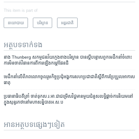
This item is part of
នយោបាយ
បរិស្ថាន
អន្តរជាតិ
អត្ថបទ​ទាក់ទង
នាង Thunberg សកម្មជន​វ័យ​ក្មេង​ខាង​បរិស្ថាន ​បាន​ស្តីបន្ទោស​ពួក​មេដឹកនាំ​ចំពោះ​
ការ​មិន​ចាត់​វិធានការ​ពី​ការ​ឡើង​កម្តៅ​ផែនដី
មេដឹកនាំ​លើ​ពិភពលោក​ចូលរួម​កិច្ច​ប្រជុំ​អង្គការ​សហប្រជាជាតិ​ស្ដី​ពី​ការ​ប្រែប្រួល​អាកាស
ធាតុ
ប្រធានាធិបតី​ត្រាំ ចាត់​ទុក​ស.រ.អា.​ជា​ជម្រើស​វិជ្ជមាន​មួយ​ជំនួស​លទ្ធិ​ផ្តាច់​ការ​និយម​​នៅ​
ក្នុង​សុន្ទរកថា​នៅ​មហាសន្និបាត​អ.ស.ប
អានអត្ថបទផ្សេងៗទៀត