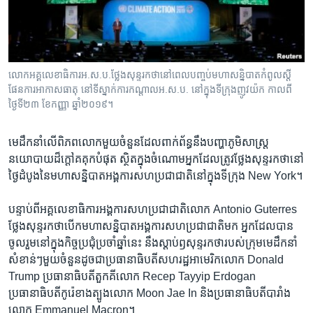
រចនា
សម្ព័ន្ធ​
Khmer English
រំលង​
និង​
បណ្តាញ​សង្គម
ចូល​
លោក​អគ្គលេខាធិការ​អ.ស.ប.​ថ្លែង​សុន្ទរកថា​នៅ​ពេល​បញ្ចប់​មហាសន្និបាត​កំពូល​ស្តី​
ទៅ​
ផែនការ​អាកាសធាតុ នៅ​ទីស្នាក់ការ​កណ្តាល​អ.ស.ប.​ នៅ​ក្នុង​ទីក្រុង​ញូវយ៉ក កាលពី​
កាន់​
ថ្ងៃទី២៣ ខែកញ្ញា ឆ្នាំ២០១៩។
ទំព័រ​
ភាសា
ស្វែង​
មេដឹកនាំ​លើ​ពិភពលោក​មួយ​ចំនួន​ដែល​ពាក់ព័ន្ធ​នឹង​បញ្ហា​ភូមិសាស្ត្រ​
រក
នយោបាយ​ដ៏​ក្ដៅ​គគុក​បំផុត ស្ថិត​ក្នុង​ចំណោម​អ្នក​ដែល​ត្រូវ​ថ្លែង​សុន្ទរកថា​នៅ​
ថ្ងៃ​ដំបូង​នៃ​មហា​សន្និបាត​អង្គការ​សហប្រជាជាតិ​នៅ​ក្នុង​ទីក្រុង New York។
បន្ទាប់ពី​អគ្គលេខាធិការ​អង្គការ​សហប្រជាជាតិ​លោក Antonio Guterres
ថ្លែង​សុន្ទរកថា​បើក​មហាសន្និបាត​អង្គការ​សហប្រជាជាតិ​មក អ្នក​ដែល​បាន​
ចូលរួម​នៅ​ក្នុង​កិច្ច​ប្រជុំ​ប្រចាំ​ឆ្នាំ​នេះ នឹង​ស្ដាប់​ឭ​សុន្ទរកថា​របស់​ក្រុម​មេដឹកនាំ​
សំខាន់ៗ​មួយ​ចំនួន​ដូចជា​ប្រធានាធិបតី​សហរដ្ឋ​អាមេរិក​លោក Donald
Trump ប្រធានាធិបតី​តួកគី​លោក Recep Tayyip Erdogan
ប្រធានាធិបតី​កូរ៉េ​ខាង​ត្បូង​លោក Moon Jae In និង​ប្រធានាធិបតី​បារាំង​
លោក Emmanuel Macron។