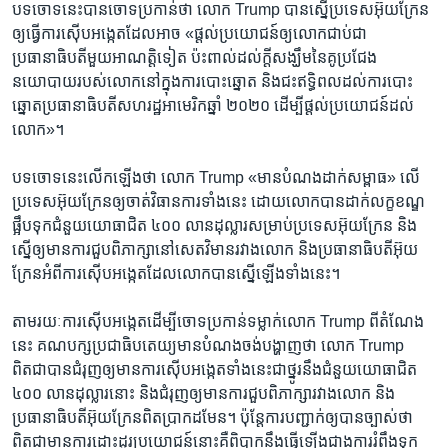
បទ​ចោទ​នេះ​បាន​ចោទ​ប្រកាន់​ថា លោក Trump បាន​ស្នើ​ប្រទេស​អ៊ុយក្រែន​
ឲ្យ​ធ្វើ​ការ​ស៊ើប​អង្កេត​ដែល​អាច «ផ្ដល់​ប្រយោជន៍​ឲ្យ​លោក​ជាប់​ជា​
ប្រធានាធិបតី​មួយ​អាណត្តិ​ទៀត ប៉ះពាល់​ដល់​ក្ដី​សង្ឃឹម​នៃ​គូ​ប្រជែង​
នយោបាយ​របស់​លោក​នៅ​ក្នុង​ការ​បោះឆ្នោត និង​ជះ​ឥទ្ធិពល​ដល់​ការ​បោះ​
ឆ្នោត​ប្រធានាធិបតី​សហរដ្ឋ​អាមេរិក​ឆ្នាំ ២០២០ ដើម្បី​ផ្ដល់​ប្រយោជន៍​ដល់​
លោក»។
បទ​ចោទ​នេះ​លើក​ឡើង​ថា លោក Trump «មាន​បំណង​ដាក់​សម្ពាធ» លើ​
ប្រទេស​អ៊ុយក្រែន​ឲ្យ​ចាត់​វិធានការ​ទាំង​នេះ ដោយ​លោក​បាន​ដាក់​លក្ខខណ្ឌ​
ផ្អឹប​ទុក​ជំនួយ​យោធា​ជិត ៤០០ លាន​ដុល្លារ​សម្រាប់​ប្រទេស​អ៊ុយក្រែន និង​
ស្នើ​ឲ្យ​មាន​ការ​ជួប​ពិភាក្សា​នៅ​សេតវិមាន​រវាង​លោក និង​ប្រធានាធិបតី​អ៊ុយ
ក្រែន​អំពី​ការ​ស៊ើប​អង្កេត​ដែល​លោក​បាន​ស្នើ​ឡើង​ទាំង​នេះ។
តាម​រយៈ​ការ​ស៊ើប​អង្កេត​ដើម្បី​ចោទ​ប្រកាន់​ទម្លាក់​លោក Trump ពី​តំណែង​
នេះ គណបក្ស​ប្រជាធិបតេយ្យ​មាន​បំណង​ចង់​បង្ហាញ​ថា លោក Trump
ពិតជា​បាន​ជំរុញ​ឲ្យ​មាន​ការ​ស៊ើប​អង្កេត​ទាំង​នេះ​ជា​ថ្នូរ​នឹង​ជំនួយ​យោធា​ជិត
៤០០ លាន​ដុល្លារ​នោះ និង​ជំរុញ​ឲ្យ​មាន​ការ​ជួប​ពិភាក្សា​រវាង​លោក និង​
ប្រធានាធិបតី​អ៊ុយក្រែន​ពិត​ប្រាកដ​មែន។ ប៉ុន្តែ​ការ​បញ្ជាក់​ឲ្យ​បាន​ច្បាស់​ថា​
ពិតជា​មាន​ការ​ដោះដូរ​ប្រយោជន៍​នោះ​គឺ​ពិបាក​នឹង​ធ្វើ​ឡើង​ជាង​ការ​រំពឹង​ទុក​