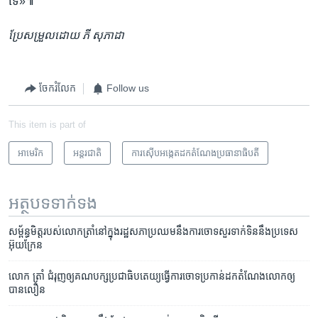
ទេ»៕
ប្រែ​សម្រួល​ដោយ ភី សុភាដា
ចែករំលែក
Follow us
This item is part of
អាមេរិក​
អន្តរជាតិ
ការស៊ើបអង្កេតដកតំណែងប្រធានាធិបតី
អត្ថបទ​ទាក់ទង
សម្ព័ន្ធមិត្ត​របស់​លោក​ត្រាំនៅ​ក្នុង​រដ្ឋសភាប្រឈម​នឹង​ការ​ចោទសួរ​ទាក់ទិន​នឹង​ប្រទេស​
អ៊ុយក្រែន
លោក ត្រាំ ជំរុញ​ឲ្យ​គណបក្ស​ប្រជាធិបតេយ្យ​ធ្វើ​ការ​ចោទ​ប្រកាន់​ដក​តំណែង​លោក​ឲ្យ​
បាន​លឿន​