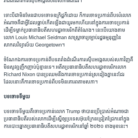
រាំង​ដំណើរការ​ស៊ើប​អង្កេត​របស់​សភា​ផង​ដែរ។
ទោះបីជា​មិន​មែន​ជា​បទ​ចោទ​ឧក្រិដ្ឋ​ក៏​ដោយ ក៏​ការ​ចោទ​ប្រកាន់​ពី​បទ​រំលោភ​
អំណាច​គឺ​ជា​អ្វី​ដែល​ធ្លាប់​កើត​ឡើង​ជា​យូរ​មក​ហើយ​នៅ​ក្នុង​ការ​ចោទ​ប្រកាន់​
ដើម្បី​ទម្លាក់​ប្រធានាធិបតី​សហរដ្ឋ​អាមេរិក​ពី​តំណែង។ នេះ​បើ​យោង​តាម​
លោក Louis Michael Seidman សាស្ត្រាចារ្យ​ច្បាប់​រដ្ឋធម្មនុញ្ញ​នៃ​
សាកល​វិទ្យាល័យ Georgetown។
ចំណែក​ឯ​ការ​ចោទ​ប្រកាន់​ពី​បទ​រារាំង​ដំណើរការ​ស៊ើប​អង្កេត​របស់​សភា​វិញ​គឺ​
មិន​សូវ​ឮ​ញឹកញាប់​ប៉ុន្មាន​ទេ។ អតីត​ប្រធានាធិបតី​សហរដ្ឋ​អាមេរិក​លោក
Richard Nixon បាន​ប្រឈម​នឹង​ការ​ចោទ​ប្រកាន់​ស្រដៀង​គ្នា​នេះ​ដែរ
ដែល​នោះ​គឺ​ការ​ចោទ​ប្រកាន់​ពី​បទ​មិន​គោរព​តាម​សភា។
បទ​ចោទ​ទី​មួយ
បទ​ចោទ​ទី​មួយ​គឺ​ចោទ​ប្រកាន់​លោក Trump ថា​បាន​ប្រើប្រាស់​អំណាច​ជា​
ប្រធានាធិបតី​របស់​លោក​ដើម្បី​ស្នើ​ឲ្យ​ប្រទេស​អ៊ុយក្រែន​ជ្រៀតជ្រែក​នៅ​ក្នុង​
ការ​បោះ​ឆ្នោត​ប្រធានាធិបតី​សហរដ្ឋ​អាមេរិក​នៅ​ឆ្នាំ ២០២០ ខាង​មុខ​នេះ។