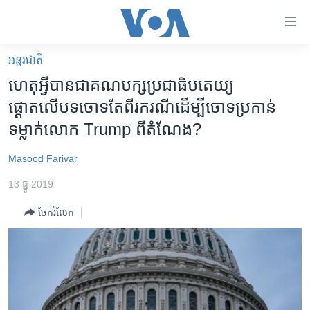
ភ្ជាប់​
ទៅ​
គេហទំព័រ​
អន្តរជាតិ
កម្ពុជា
ទាក់ទង
ហេតុអ្វីបានជាគណបក្សប្រជាធិបតេយ្យ
រំលង​
អន្តរជាតិ
ផ្ដោតលើបទចោទតែពីរករណីដើម្បីចោទប្រកាន់
និង​
អាមេរិក
ទម្លាក់លោក Trump ពីតំណែង?
ចូល​
ទៅ​​
ចិន
Masood Farivar
ទំព័រ​
ហេឡូវីអូអេ
ព័ត៌មាន​​
13 ធ្នូ 2019
តែ​
កម្ពុជាច្នៃប្រតិដ្ឋ
ម្តង
ចែករំលែក
ព្រឹត្តិការណ៍ព័ត៌មាន
រំលង​
និង​
ទូរទស្សន៍ / វីដេអូ​
ចូល​
វិទ្យុ / ផតខាសថ៍
ទៅ​
ទំព័រ​
កម្មវិធីទាំងអស់