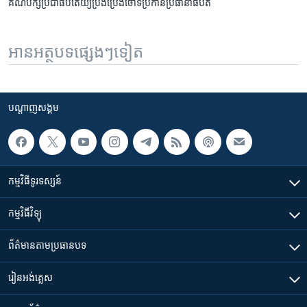
គណបក្ស​ប្រជា​ធិបតេយ្យ​ប្រឹង​ប្រែង​ចោទ​ប្រកាន់​ប្រធានាធិបតី​
អានអត្ថបទផ្សេងៗទៀត
បណ្តាញ​សង្គម
កម្មវិធី​ទូរទស្សន៍
កម្មវិធី​វិទ្យុ
ព័ត៌មាន​តាមប្រធានបទ​
រៀន​​អង់គ្លេស