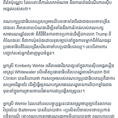
ពីរ​តែ​ប៉ុណ្ណោះ ដែល​នោះ​គឺ​ការ​រំលោភ​អំណាច និង​ការ​រារាំង​ដំណើរការ​ស៊ើប​
អង្កេត​របស់​សភា។
គណបក្ស​ប្រជាធិបតេយ្យ​សម្រេច​លើ​បទ​ចោទ​តែ​ពីរ​ជាជាង​បទ​ចោទ​ច្រើន​
ជាង​នេះ គឺ​មាន​គោល​បំណង​ដើម្បី​តតាំង​នឹង​ការ​រិះគន់​របស់​គណបក្ស​
សាធារណរដ្ឋ​ដែល​ថា នីតិវិធី​នៃ​ការ​ចោទ​ប្រកាន់​ដើម្បី​ដក​លោក Trump ពី​
តំណែង​នេះ គឺ​ជា​ការ​ប៉ុនប៉ង​ដោយ​ខុស​ច្បាប់​នៅ​ក្នុង​ការ​ទម្លាក់​ពី​តំណែង​នូវ​
ប្រធានាធិបតី​ដែល​ជ្រើសរើស​តាម​បែប​ប្រជាធិបតេយ្យ។ នេះ​បើ​តាម​ការ​
បញ្ជាក់​របស់​អ្នក​ជំនាញ​មួយ​ចំនួន។
អ្នកស្រី Kimberly Wehle អតីត​មេធាវី​ឯករាជ្យ​នៅ​ក្នុង​ការ​ស៊ើប​អង្កេត​រឿង​
អាស្រូវ Whitewater លើ​អតីត​ប្រធានាធិបតី​សហរដ្ឋ​អាមេរិក​លោក Bill
Clinton បាន​និយាយ​ថា ការ​សម្រេច​របស់​គណបក្ស​ប្រជាធិបតេយ្យ​គឺ​ជា​ការ​
សម្រេច​ដ៏​ឆ្លាតវៃ ដើម្បី​ធ្វើ​ឲ្យ​គណបក្ស​សាធារណរដ្ឋ​មាន​ការ​ពិបាក​ខ្លាំង​ជាង​
មុន​នៅ​ក្នុង​ការ​ច្រាន​ចោល​វិធានការ​ជា​ប្រវត្តិសាស្ត្រ​នេះ។
អ្នកស្រី Wehle ដែល​នៅ​ពេល​បច្ចុប្បន្ន​នេះ​ជា​សាស្ត្រាចារ្យ​ច្បាប់​នៃ​សាកល​
វិទ្យាល័យ Baltimore បាន​និយាយ​ថា៖ «ប្រសិនបើ​មាន​បទ​ចោទ​ប្រកាន់​
ច្រើន​ករណី នោះ​គណបក្ស​សាធារណរដ្ឋ​អាច​និយាយ​បាន​ថា គណបក្ស​ប្រជា