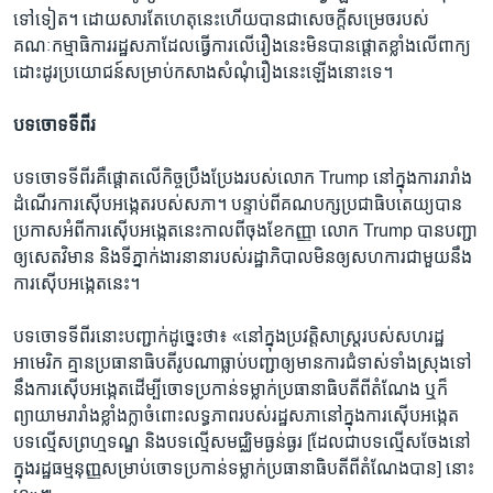
ទៅ​ទៀត។ ដោយសារតែ​ហេតុ​នេះ​ហើយ​បាន​ជា​សេចក្ដី​សម្រេច​របស់​
គណៈកម្មាធិការ​រដ្ឋសភា​ដែល​ធ្វើ​ការ​លើ​រឿង​នេះ​មិន​បាន​ផ្ដោត​ខ្លាំង​លើ​ពាក្យ​
ដោះដូរ​ប្រយោជន៍​សម្រាប់​កសាង​សំណុំ​រឿង​នេះ​ឡើង​នោះ​ទេ។
បទ​ចោទ​ទី​ពីរ
បទ​ចោទ​ទី​ពីរ​គឺ​ផ្ដោត​លើ​កិច្ច​ប្រឹងប្រែង​របស់​លោក Trump នៅ​ក្នុង​ការ​រារាំង​
ដំណើរ​ការ​ស៊ើប​អង្កេត​របស់​សភា។ បន្ទាប់ពី​គណបក្ស​ប្រជាធិបតេយ្យ​បាន​
ប្រកាស​អំពី​ការ​ស៊ើប​អង្កេត​នេះ​កាល​ពី​ចុង​ខែ​កញ្ញា លោក Trump បាន​បញ្ជា​
ឲ្យ​សេតវិមាន និង​ទីភ្នាក់ងារ​នានា​របស់​រដ្ឋាភិបាល​មិន​ឲ្យ​សហការ​ជាមួយ​នឹង​
ការ​ស៊ើប​អង្កេត​នេះ។
បទ​ចោទ​ទី​ពីរ​នោះ​បញ្ជាក់​ដូច្នេះ​ថា៖ «នៅ​ក្នុង​ប្រវត្តិសាស្ត្រ​របស់​សហរដ្ឋ​
អាមេរិក គ្មាន​ប្រធានាធិបតី​រូប​ណា​ធ្លាប់​បញ្ជា​ឲ្យ​មាន​ការ​ជំទាស់​ទាំង​ស្រុង​ទៅ​
នឹង​ការ​ស៊ើប​អង្កេត​ដើម្បី​ចោទ​ប្រកាន់​ទម្លាក់​ប្រធានាធិបតី​ពី​តំណែង ឬ​ក៏​
ព្យាយាម​រារាំង​ខ្លាំងក្លា​ចំពោះ​លទ្ធភាព​របស់​រដ្ឋសភា​នៅ​ក្នុង​ការ​ស៊ើប​អង្កេត​
បទ​ល្មើស​ព្រហ្មទណ្ឌ និង​បទ​ល្មើស​មជ្ឈិម​ធ្ងន់ធ្ងរ [ដែល​ជា​បទ​ល្មើស​ចែង​នៅ​
ក្នុង​រដ្ឋធម្មនុញ្ញ​សម្រាប់​ចោទ​ប្រកាន់​ទម្លាក់​ប្រធានាធិបតី​ពី​តំណែង​បាន] នោះ​