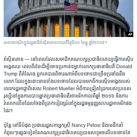
រចនា
សម្ព័ន្ធ​
Khmer English
រំលង​
និង​
បណ្តាញ​សង្គម
ចូល​
ទៅ​
សភា​អាមេរិក​ក្នុង​រដ្ឋ​ធានី​វ៉ាស៊ីនតោន​កាល​ពីថ្ងៃទី​១០ ខែធ្នូ ឆ្នាំ២០១៩។
កាន់​
ទំព័រ​
ភាសា
វ៉ាស៊ីនតោន —
នៅ​ពេល​ដែល​សមាជិក​គណបក្ស​ប្រជាធិបតេយ្យ​ធ្វើ​ការ​ស៊ើប​
ស្វែង​
អង្កេត​រយៈពេល​ពីរ​ខែ​ដើម្បី​ចោទ​ប្រកាន់​ទម្លាក់​លោក​ប្រធានាធិបតី Donald
រក
Trump ពី​តំណែង ពួកគេ​បាន​ពិចារណា​អំពី​បទ​ចោទ​ជា​ច្រើន​ប្រឆាំង​នឹង​
លោក ដែល​ក្នុង​នោះ​មាន​ទាំង​បទ​ចោទ​ដែល​បាន​មក​ពី​ការ​ស៊ើប​អង្កេត​របស់​
លោក​រដ្ឋអាជ្ញា​ពិសេស Robert Mueller អំពី​ការ​ជ្រៀតជ្រែក​របស់​ប្រទេស​
រុស្ស៊ី​នៅ​ក្នុង​ការ​បោះ​ឆ្នោត​ប្រធានាធិបតី​អាមេរិក​កាល​ពី​ឆ្នាំ ២០១៦ និង​ការ​
រំលោភ​លើ​ខ​ដែល​ចែង​ពី​ប្រាក់​បៀវត្សរ៍​នៅ​ក្នុង​រដ្ឋ​ធម្មនុញ្ញ​សហរដ្ឋ​អាមេរិក​ផង​
ដែរ។
ប៉ុន្តែ នៅ​ទី​បំផុត ប្រធាន​រដ្ឋសភា​អ្នកស្រី Nancy Pelosi និង​មេដឹកនាំ​
កំពូលៗ​ផ្សេង​ទៀត​នៃ​គណបក្ស​ប្រជាធិបតេយ្យ​បាន​សម្រេច​លើ​បទ​ចោទ​តែ​