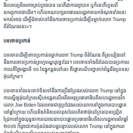
ធិបតេយ្យ​មិន​អាច​គ្រប់គ្រង​បាន នេះ​គឺ​ជា​ការ​ព្យាបាទ ឬ​ក៏​នេះ​គឺ​ហួស​ពី​
សមត្ថភាព​ជា​ដើម។ ហើយ​គណបក្ស​សាធារណរដ្ឋ​អាច​យក​ចំណុច​ទាំង​នេះ​
មក​សំអាង ដើម្បី​ជំទាស់​ទៅ​នឹង​ការ​ចោទ​ប្រកាន់​ដើម្បី​ទម្លាក់​លោក Trump
ពី​តំណែង​នេះ‍»។
បទ​ចោទ​ប្រកាន់
បទ​ចោទ​ដើម្បី​ចោទ​ប្រកាន់​ទម្លាក់​លោក Trump ពី​តំណែង គឺ​ស្រដៀង​ទៅ​
នឹង​ការ​ចោទ​ប្រកាន់​ព្រហ្មទណ្ឌ​ដូច្នេះ​ដែរ។ បទ​ចោទ​ទាំង​ពីរ​ដែល​បាន​ប្រកាស​
កាល​ពី​ថ្ងៃ​អង្គារ​ទី ១០ ខែ​ធ្នូ​កន្លង​ទៅ​នេះ គឺ​ផ្ដោត​លើ​បញ្ហា​ពាក់ព័ន្ធ​នឹង​ប្រទេស​
អ៊ុយក្រែន។
បទ​ចោទ​ទាំង​នេះ​ទាក់ទិន​ទៅ​នឹង​ការ​ប្រឹងប្រែង​របស់​លោក Trump នៅ​ក្នុង​
ការ​ស្នើ​ឲ្យ​អ៊ុយក្រែន​ស៊ើប​អង្កេត​លើ​អតីត​អនុ​ប្រធានាធិបតី​សហរដ្ឋ​អាមេរិក​
លោក Joe Biden ដែល​អាច​ជា​គូ​ប្រជែង​របស់​លោក​នៅ​ក្នុង​ការ​បោះ​ឆ្នោត​
នៅ​ឆ្នាំ​ក្រោយ ហើយ​និង​គំនិត​យល់​ខុស​ដែល​គិត​ថា​អ៊ុយក្រែន​បាន​ជ្រៀត
ជ្រែក​នៅ​ក្នុង​យុទ្ធនាការ​ឃោសនា​បោះ​ឆ្នោត​ប្រធានាធិបតី​សហរដ្ឋ​អាមេរិក​ឆ្នាំ
២០១៦ ក៏​ដូចជា​ការ​ប៉ុនប៉ង​ជា​បន្តបន្ទាប់​របស់​លោក Trump នៅ​ក្នុង​ការ​រា