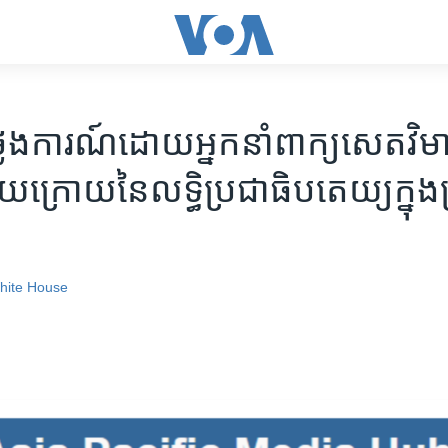
លែងការណ៍​ដោយ​អ្នកនាំពាក្យ​សេតវិមាន​ស
​ក្រោយ​នៃ​លទ្ធិ​ប្រជាធិបតេយ្យ​ក្នុង
hite House