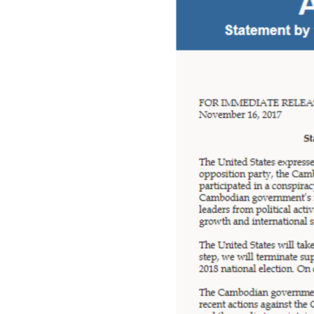
រចនា
សម្ព័ន្ធ​
រំលង​
និង​
ចូល​
ទៅ​
កាន់​
ទំព័រ​
ស្វែង​
រក