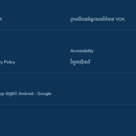
OA
ក្រម​​​សីលធម៌​​​អ្នក​​​សារព័ត៌មាន VOA
Accessibility
y Policy
វិទ្យុ​អាស៊ី​សេរី
 App សម្រាប់ Android - Google