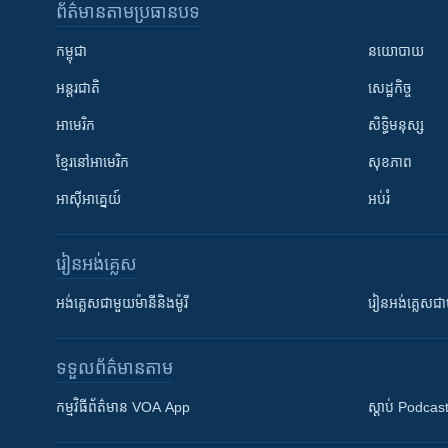
ព័ត៌មាន​តាមប្រធានបទ​
កម្ពុជា
នយោបាយ
អន្តរជាតិ
សេដ្ឋកិច្ច
អាមេរិក
សិទ្ធិមនុស្ស
ខ្មែរ​នៅអាមេរិក
សុខភាព
អាស៊ីអាគ្នេយ៍
អប់រំ
រៀន​​អង់គ្លេស
អង់គ្លេស​ជាមួយ​ម៉ានី​និង​ម៉ូរី
រៀន​​​​​​អង់គ្លេ
ទទួល​ព័ត៌មាន​តាម
កម្មវិធី​ព័ត៌មាន VOA App
ស្តាប់ Podcas