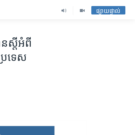
ផ្សាយផ្ទាល់
្តី​អំពី​
​ប្រទេស​