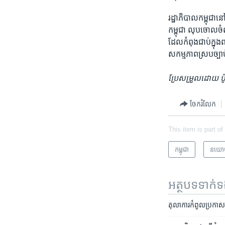
រដ្ឋាភិបាល​កម្ពុជា​ន
កម្ពុជា ​លុបចោល​ចំ
ដែល​កំពុង​ជាប់​ក្នុង
សកម្មភាព​ស្រប​ច្បាប
ប្រែសម្រួលដោយ ប៉
ចែករំលែក
This item is part of
កម្ពុជា
នយោ
អត្ថបទ​ទាក់
តុលាការ​កំពូល​ប្រកាស​