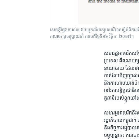
សេចក្តីថ្លែងការណ៍​ដោយ​អ្នកនាំពាក្យ​សេតវិមាន​ស្តី​អំពី​ការ​
គណបក្ស​សង្រ្គោះជាតិ កាលពី​ថ្ងៃទី​១៦​ វិច្ឆិកា ២០១៧។
សហរដ្ឋអាមេរិក​សម្តែង
ប្រទេស គឺ​គណបក្ស​ស
នយោបាយ ដែល​ថា​គណបក
កាន់​តែ​ឃើញ​ច្បាស់​
និង​ការ​ហាមឃាត់​មិន
ទៅ​រក​លទ្ធិប្រជាធិប
តួនាទី​របស់​ខ្លួន​នៅ
សហរដ្ឋអាមេរិក​នឹង​ចា
រដ្ឋាភិបាល​កម្ពុជា
និង​កិច្ចការ​រដ្ឋបា
បច្ចុប្បន្ន​នេះ ការ​ប