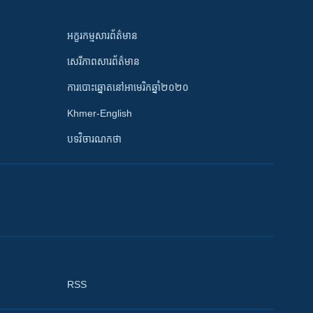
អក្ខរកម្មសារព័ត៌មាន
សេរីភាពសារព័ត៌មាន
ការបោះឆ្នោតនៅអាមេរិកឆ្នាំ២០២០
Khmer-English
បទវិចារណកថា
RSS