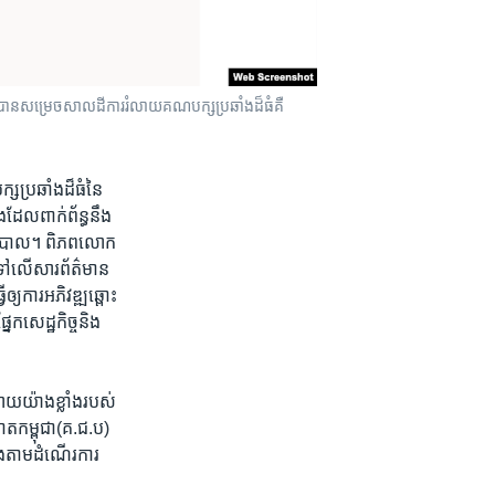
ុជា​បាន​សម្រេចសាលដីការ​រំលាយ​គណបក្ស​ប្រឆាំង​ដ៏​ធំ​គឺ​
ស​ប្រឆាំង​ដ៏​ធំ​នៃ
ដែល​ពាក់ព័ន្ធនឹង​
្ឋាភិបាល។ ពិភពលោក​
់​ទៅ​លើ​សារព័ត៌មាន
​ការ​អភិវឌ្ឍ​ឆ្ពោះ​
​សេដ្ឋកិច្ច​និង​
ាយ​យ៉ាង​ខ្លាំង​របស់​
ោត​កម្ពុជា(គ.ជ.ប)
ង​តាម​ដំណើរ​ការ​