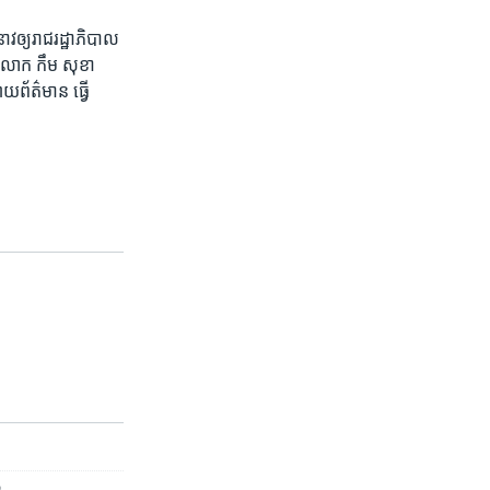
វ​ឲ្យ​រាជរដ្ឋាភិបាល​
គឺ​លោក កឹម សុខា
យ​ព័ត៌មាន ធ្វើ​