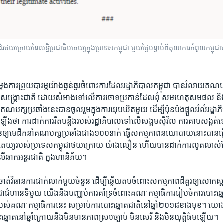
ដើរថយ​ក្រោយ​នៃ​លទ្ធិ​ប្រជាធិបតេយ្យ​ក្នុង​ប្រទេស​កម្ពុជា មួយថ្ងៃបន្ទាប់ពី​តុលាការកំពូល​កម្ព
​ការ​ព្រួយ​បារម្ភ​យ៉ាង​ធ្ងន់ធ្ងរ​ចំពោះ​ការ​ដែល​រដ្ឋាភិបាល​កម្ពុជា ​បាន​រំលាយ​គណបក្
ង្គ្រោះជាតិ ដោយ​សំអាង​ទៅ​លើ​ការ​ចោទ​ប្រកាន់​ដែល​ពុំ​ ​សម​ហេតុ​សម​ផល​ និង​
្ស​ប្រឆាំង​នេះ​បាន​ចូលរួម​ក្នុង​ការ​ឃុបឃិត​មួយ ដើម្បី​ប៉ុនប៉ង​ផ្តួល​រំលំ​រដ
ឡើង​ថា ការ​ដាក់​ការ​រឹត​បន្តឹង​របស់​រដ្ឋាភិបាល​ទៅ​លើ​សង្គមស៊ីវិល ការ​គាប​សង្កត
​ឲ្យ​មេដឹកនាំ​គណបក្ស​ប្រឆាំង​ជាង​១០០នាក់ ​ធ្វើ​សកម្មភាព​នយោបាយ​នោះបាន​ធ្វើ​ឲ្យ
តេយ្យ​របស់​ប្រទេស​កម្ពុជា​ថយ​ក្រោយ ​យ៉ាង​លឿន ហើយ​បាន​ដាក់​ការ​លូតលាស់​ផ្នែក
​លើ​ឆាក​អន្តរជាតិ ក្នង​ហានិភ័យ។
ត់​វិធាន​ការ​ជាក់​លាក់​មួយ​ចំនួន ដើម្បី​ឆ្លើយ​តប​ចំពោះ​សកម្មភាព​ដ៏​គួរ​ឲ្យ​សោកស្ត
។ ជា​ជំហាន​ទីមួយ យើង​នឹង​បញ្ឈប់​ការ​គាំទ្រ​ចំពោះ​គណៈកម្មាធិការរៀបចំការបោះឆ្ន
ល​របស់​គណៈកម្មាធិការ​នេះ សម្រាប់​ការ​បោះឆ្នោត​ជាតិ​នៅ​ឆ្នាំ​២០១៨​ខាង​មុខ។ យោ
ោះឆ្នោត​នៅ​ឆ្នាំ​ក្រោយ​នឹង​មិន​មាន​ភាព​ស្របច្បាប់ ​មិន​សេរី ​និងមិន​យុត្តិធ៌ម​ឡើយ។