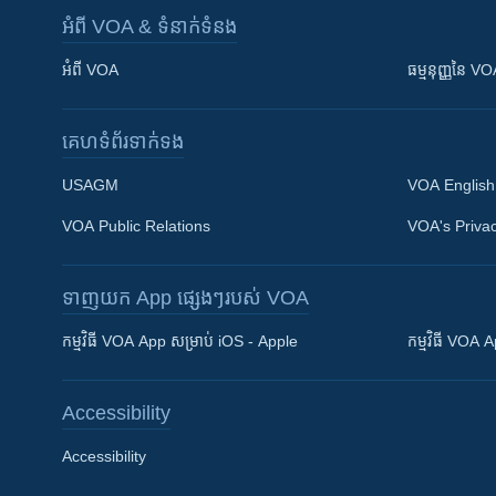
អំពី​ VOA & ទំនាក់ទំនង
អំពី​ VOA
ធម្មនុញ្ញ​នៃ V
គេហទំព័រ​​ទាក់ទង
USAGM
VOA English
VOA Public Relations
VOA's Privac
ទាញយក​ App ផ្សេងៗ​របស់​ VOA
Khmer English
កម្មវិធី​ VOA App សម្រាប់ iOS - Apple
កម្មវិធី​ VOA
បណ្តាញ​សង្គម
Accessibility
Accessibility
ភាសា