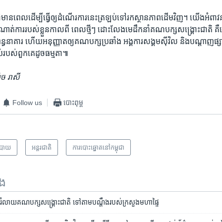
ៅ​មាន​ពេល​ដើម្បី​ធ្វើ​ឲ្យ​ដំណើរ​ការ​នេះ​ត្រឡប់​ទៅ​រក​ស្ថានភាព​ដើម​វិញ។ យើង​អំពាវនា
ណាត់​ការ​របស់​ខ្លួន​កាល​ពី​ ពេល​ថ្មីៗ ដោះលែង​មេដឹកនាំ​គណបក្ស​សង្គ្រោះ​ជាតិ 
​ពន្ធនាគារ ហើយ​អនុញ្ញាត​ឲ្យ​គណបក្ស​ប្រឆាំង អង្គការ​សង្គម​ស៊ីវិល និង​បណ្តាញ​ផ្សា
់​របស់​ពួកគេ​ដូច​ធម្មតា៕
ូច រាសី
Follow us
បោះពុម្ព
បាយ
អន្តរជាតិ
​ការ​បោះឆ្នោត​​នៅ​កម្ពុជា
ទង
រំលាយ​គណបក្ស​សង្គ្រោះជាតិ​ ​ទៅ​តាម​បណ្តឹង​របស់​ក្រសួង​មហាផ្ទៃ​