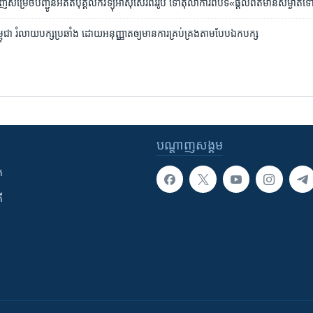
េញ​សម្រេច​បញ្ជូន​អតីត​បុគ្គលិក​វិទ្យុ​អាស៊ី​សេរី​ពីរ​រូប​ ​ទៅ​តុលាការ​ពី​បទ​«ផ្តល់​ព័ត៌មាន​សម្ងាត
ពុជា រំលាយ​បក្ស​ប្រឆាំង ដោយ​អនុញ្ញាត​ឲ្យ​មាន​ការ​គ្រប់គ្រង​តាម​បែប​ឯក​បក្ស
បណ្តាញ​សង្គម
ក
ី