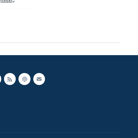
់​ទៅ​បរទេស»