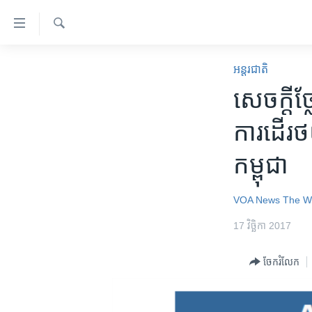
ភ្ជាប់​
ទៅ​
គេហទំព័រ​
ស្វែង​
កម្ពុជា
រក
អន្តរជាតិ
ទាក់ទង
អន្តរជាតិ
សេចក្តីថ្
រំលង​
និង​
អាមេរិក
ការ​ដើរថយ
ចូល​
ចិន
ទៅ​​
កម្ពុជា
ទំព័រ​
ហេឡូវីអូអេ
ព័ត៌មាន​​
កម្ពុជាច្នៃប្រតិដ្ឋ
តែ​
VOA News
The W
ម្តង
ព្រឹត្តិការណ៍ព័ត៌មាន
17 វិច្ឆិកា 2017
រំលង​
ទូរទស្សន៍ / វីដេអូ​
និង​
ចែករំលែក
ចូល​
វិទ្យុ / ផតខាសថ៍
ទៅ​
កម្មវិធីទាំងអស់
ទំព័រ​