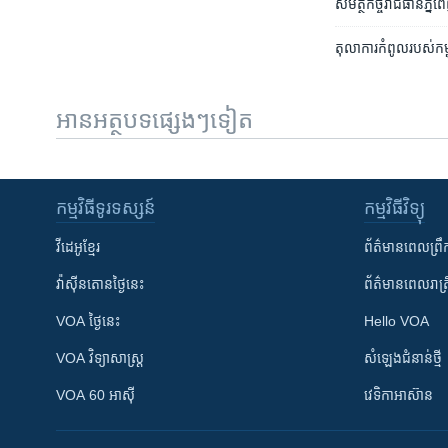
សមត្ថកិច្ច​រាជធានី​ភ្នំព
តុលាការ​កំពូល​របស់​កម្
អានអត្ថបទផ្សេងៗទៀត
កម្មវិធី​ទូរទស្សន៍
កម្មវិធី​វិទ្យុ
វីដេអូ​ខ្មែរ
ព័ត៌មាន​ពេល​ព្រឹ
វ៉ាស៊ីនតោន​ថ្ងៃ​នេះ
ព័ត៌មាន​​ពេល​រាត្រ
VOA ថ្ងៃនេះ
Hello VOA
VOA ​វិទ្យាសាស្ត្រ
សំឡេង​ជំនាន់​ថ្មី
VOA 60 អាស៊ី
វេទិកា​អាស៊ាន