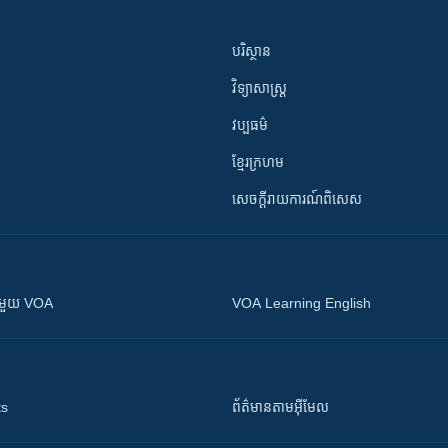
បរិស្ថាន
វិទ្យាសាស្រ្ត
វប្បធម៌
ខ្មែរក្រហម
សេចក្តីរាយការណ៍ពិសេស
ស​​ជាមួយ VOA
VOA Learning English
ts
ព័ត៌មាន​តាម​អ៊ីមែល