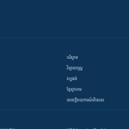
បរិស្ថាន
វិទ្យាសាស្រ្ត
វប្បធម៌
ខ្មែរក្រហម
សេចក្តីរាយការណ៍ពិសេស