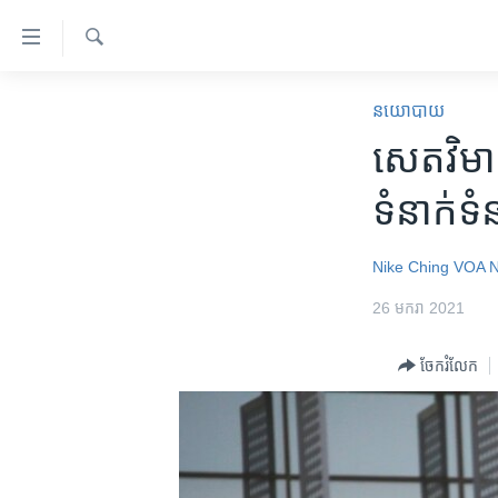
ភ្ជាប់​
ទៅ​
គេហទំព័រ​
ស្វែង​
កម្ពុជា
រក
នយោបាយ
ទាក់ទង
អន្តរជាតិ
សេតវិមាន​​
រំលង​
និង​
អាមេរិក
ទំនាក់ទំ
ចូល​
ចិន
ទៅ​​
ទំព័រ​
ហេឡូវីអូអេ
Nike Ching
VOA 
ព័ត៌មាន​​
កម្ពុជាច្នៃប្រតិដ្ឋ
26 មករា 2021
តែ​
ម្តង
ព្រឹត្តិការណ៍ព័ត៌មាន
ចែករំលែក
រំលង​
ទូរទស្សន៍ / វីដេអូ​
និង​
ចូល​
វិទ្យុ / ផតខាសថ៍
ទៅ​
កម្មវិធីទាំងអស់
ទំព័រ​