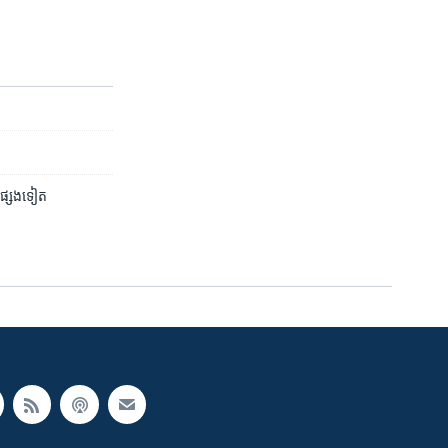
​ផ្សេង​ទៀត