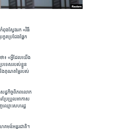
ំពុង​ស្វែង​រក «វិធី​
រកួត​ប្រជែង​ផ្នែក​
្ទ​ថា៖ «អ្វី​ដែល​យើង
​ប្រទេស​របស់​ខ្លួន
និង​គុណតម្លៃ​របស់​
​សេដ្ឋកិច្ច​ពិភព​លោក
ារ​ប្រែប្រួល​អាកាស
េញ​ឈ្មោះ​សហរដ្ឋ​
​សហគមន៍​អន្តរជាតិ។