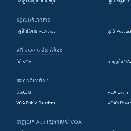
អង់គ្លេស​ជាមួយ​ម៉ានី​និង​ម៉ូរី
រៀន​​​​​​អង់គ្លេ
ទទួល​ព័ត៌មាន​តាម
កម្មវិធី​ព័ត៌មាន VOA App
ស្តាប់ Podcas
អំពី​ VOA & ទំនាក់ទំនង
អំពី​ VOA
ធម្មនុញ្ញ​នៃ V
គេហទំព័រ​​ទាក់ទង
USAGM
VOA English
VOA Public Relations
VOA's Privac
ទាញយក​ App ផ្សេងៗ​របស់​ VOA
Khmer English