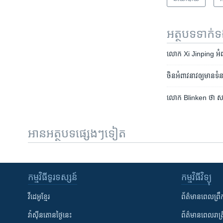
អត្ថបទ​ទាក់
លោក Xi Jinping អំពាវន
ចិន​អំពាវនាវ​ឲ្យ​មាន​ទ
លោក Blinken ថា សហរដ្ឋ​អ
អានអត្ថបទផ្សេងៗទៀត
កម្មវិធី​ទូរទស្សន៍
កម្មវិធី​វិទ្យុ
វីដេអូ​ខ្មែរ
ព័ត៌មាន​ពេល​ព្រឹ
វ៉ាស៊ីនតោន​ថ្ងៃ​នេះ
ព័ត៌មាន​​ពេល​រាត្រ