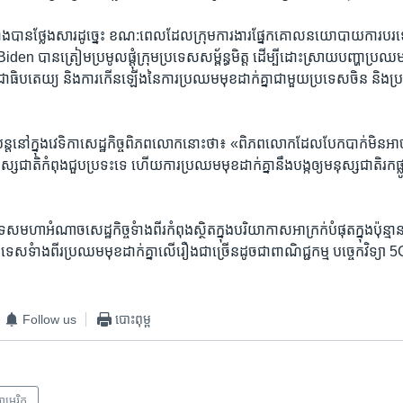
េកាំង​បាន​ថ្លែង​សារ​ដូច្នេះ ខណ:​ពេល​ដែល​ក្រុម​ការងារផ្នែក​គោលនយោបាយ​ការប
den បាន​ត្រៀម​ប្រមូល​ផ្ដុំ​ក្រុមប្រទេស​សម្ព័ន្ធមិត្ត ដើម្បី​ដោះស្រាយ​បញ្ហា​ប្រឈម
្រជាធិបតេយ្យ ​និងការ​កើន​ឡើង​នៃ​ការ​ប្រឈម​មុខ​ដាក់​គ្នា​ជាមួយ​ប្រទេស​ចិន និង​ប្
បន្តនៅ​ក្នុង​វេទិកា​សេដ្ឋកិច្ច​ពិភពលោក​នោះថា៖ «ពិភពលោក​ដែល​បែកបាក់​មិន​អាច
​ជាតិ​កំពុង​ជួប​ប្រទះទេ ហើយ​ការ​ប្រឈម​មុខ​ដាក់​គ្នានឹង​បង្ក​ឲ្យ​មនុស្ស​ជាតិរក​ផ
ស​មហាអំណាច​សេដ្ឋកិច្ច​ទំាង​ពីរ​កំពុង​ស្ថិត​ក្នុង​បរិយាកាស​អាក្រក់​បំផុត​ក្នុង​ប៉ុន្
​ទំាង​ពីរ​ប្រឈមមុខ​ដាក់​គ្នា​លើ​រឿង​ជា​ច្រើន​ដូច​ជាពាណិជ្ជកម្ម​ បច្ចេកវិទ្យា 5G
Follow us
បោះពុម្ព
ាមេរិក​