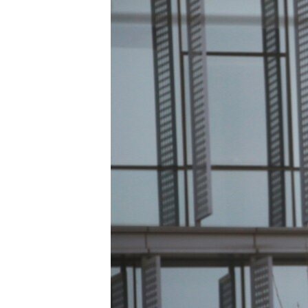
រចនា
សម្ព័ន្ធ​
រំលង​
និង​
ចូល​
ទៅ​
កាន់​
ទំព័រ​
ស្វែង​
រក