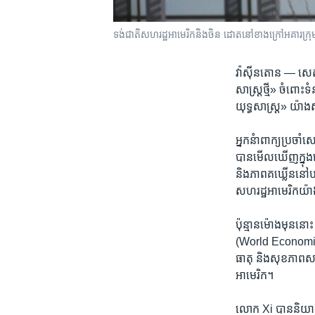
ទង់ជាតិសហរដ្ឋអាមេរិកនិងចិន ដោតនៅខាងក្រៅអគារក្រុមហ
វ៉ាស៊ីនតោន —
សេតវ
សាស្ត្រ​ថ្មី»​ ចំពោះ
យុទ្ធសាស្ត្រ» យ៉ាង​ស
អ្នក​នំា​ពាក្យ​ប្រចា
បាន​មើលឃើញ​ក្នុង​ពេល
និង​ភាព​គឃ្លើននៅ​បរ
សហរដ្ឋ​អាមេរិក​យ៉ាង​
ប៉ុន្មាន​ម៉ោង​មុន​នោ
(World Economic Fo
ធាតុ និង​សុខភាព​សាធ
អាមេរិក។
លោក​ Xi បាន​និយាយ​ថ