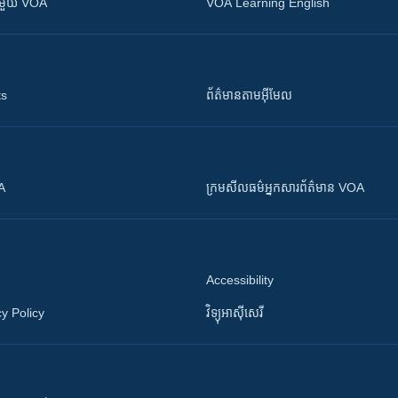
ស​​ជាមួយ VOA
VOA Learning English
ts
ព័ត៌មាន​តាម​អ៊ីមែល
OA
ក្រម​​​សីលធម៌​​​អ្នក​​​សារព័ត៌មាន VOA
Accessibility
y Policy
វិទ្យុ​អាស៊ី​សេរី