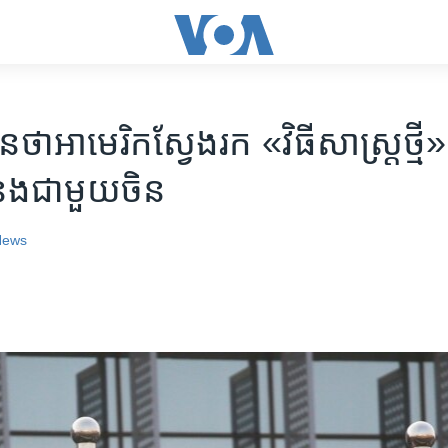
ថា​អាមេរិក​ស្វែង​រក «វិធីសាស្ត្រ​ថ្មី»​​​ 
នង​ជាមួយ​​ចិន
News