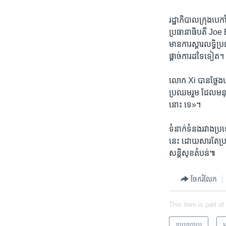
រដ្ឋាភិបាល​ក្រុង​ប
ប្រធានាធិបតី Joe Bi
មានការ​ស្ដារ​លទ្ធិប
ផ្ដាច់ការដទៃ​ទៀត។
លោក​ Xi បាន​ថ្លែង​
ប្រឈម​រួម ដែល​មនុស្ស
នោះ ទេ»។
ទំនាក់ទំនង​រវាង​ប្រទេ
នេះ ដោយ​សារតែ​ប្រទេស
សន្តិសុខ​តំបន់៕
ចែករំលែក
This item is part of
នយោបាយ
អ