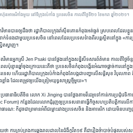
៊ុនអាមេរិកាំងមួយ នៅទីក្រុងប៉េកាំង ប្រទេសចិន កាលពីថ្ងៃទី២១ ខែមករា ឆ្នាំ២០២១។
ិមាន​បាន​ឲ្យ​ដឹង​ថា រដ្ឋាភិបាល​ក្រុង​វ៉ាស៊ីនតោន​កំពុងអត់ធ្មត់​ ស្រប​ពេល​ដែល​ខ្លួន​ក
​ទំនាក់ទំនង​ជាមួយ​ប្រទេស​ចិន នៅ​ពេល​ដែល​ប្រទេស​ទំាង​ពីរ​បន្តស្ថិត​នៅក្នុង «ការ​ប្
្វិត​ស្វាញ។​
ំ​សេតវិមាន​អ្នកស្រី Jen Psaki បាន​ថ្លែង​នៅ​ក្នុង​សន្និសីទ​សារព័ត៌មាន​ កាល​ពី​ថ្ងៃច័ន
​ប៉ុន្មាន​ឆ្នាំ​ចុងក្រោយ​នេះ​គឺ​ថា ប្រទេស​ចិន​កំពុង​បង្កើន​អំណាច​ផ្ដាច់ការ​នៅ​ក្នុង
ទេស ហើយ​រដ្ឋាភិបាល​ក្រុង​ប៉េកំាង​កំពុង​តែ​បង្ក​ជា​បញ្ហា​លើសន្តិសុខ វិបុលភាព 
ខ្លាំង ដែល​តម្រូវ​ឲ្យ​យើង​ត្រៀម​យុទ្ធសាស្ត្រ​ថ្មី​មួយ»។
ះ ប្រធានាធិបតី​ចិន លោក Xi Jinging បាន​ថ្លែង​តាម​វីដេអូ​ទៅ​កាន់​ការ​ប្រជុំវេទិកា
rum) កន្លែង​ដែល​លោក​ជំុរុញ​ឲ្យ​ប្រទេស​នានា​ធ្វើ​កិច្ច​សហប្រតិបត្តិការ​លើ​ក
ារណ: ក៏​ដូច​ជា​ព្រមាន​អំពី​ជម្លោះ​រវាង​ប្រទេស​ចិន និង​អាមេរិក ​ដោយ​មិន​បញ្ច
ា ​ការ​គ្រប់គ្រង​ការ​ឆ្លង​រាលដាល​នៃ​ជំងឺ​កូវីត១៩ គឺ​ជា​រឿង​ចំាបាច់​បំផុត​របស់