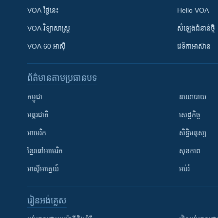
VOA ថ្ងៃនេះ
Hello VOA
VOA ​វិទ្យាសាស្ត្រ
សំឡេង​ជំនាន់​ថ្មី
VOA 60 អាស៊ី
វេទិកា​អាស៊ាន
ព័ត៌មាន​តាមប្រធានបទ​
កម្ពុជា
នយោបាយ
អន្តរជាតិ
សេដ្ឋកិច្ច
អាមេរិក
សិទ្ធិមនុស្ស
ខ្មែរ​នៅអាមេរិក
សុខភាព
អាស៊ីអាគ្នេយ៍
អប់រំ
រៀន​​អង់គ្លេស