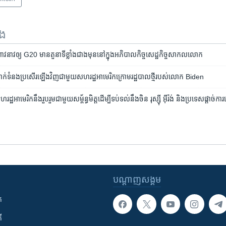
ទង
ាវ​ឲ្យ G20 មាន​តួនាទី​ខ្លាំង​ជាង​មុន​នៅ​ក្នុង​អភិបាលកិច្ច​សេដ្ឋកិច្ច​សាកលលោក
ំនាក់ទំនង​ប្រសើរ​ឡើង​វិញ​ជាមួយ​សហរដ្ឋ​អាមេរិក​ក្រោម​រដ្ឋបាល​ថ្មី​របស់​លោក Biden
ាមេរិក​នឹង​រួបរួម​ជាមួយ​សម្ព័ន្ធមិត្ត​ដើម្បី​ទប់ទល់​នឹង​ចិន រុស្ស៊ី អ៊ីរ៉ង់ និង​ប្រទេស​ផ្ដាច់ការ
បណ្តាញ​សង្គម
ក
ី