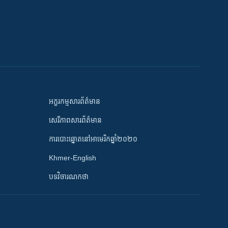
អក្ខរកម្មសារព័ត៌មាន
សេរីភាពសារព័ត៌មាន
ការបោះឆ្នោតនៅអាមេរិកឆ្នាំ២០២០
Khmer-English
បទវិចារណកថា