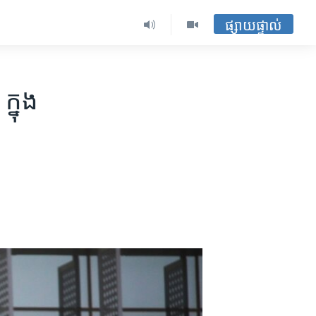
ផ្សាយផ្ទាល់
ក្នុង​