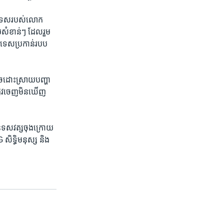
រទេស​របស់​លោក​
​សំខាន់ៗ​ ដែល​រួម​
រទេស​ប្រកាន់​របប​
​ដោះ​ស្រាយ​បញ្ហា​
្លូវ​ចេញ​មិន​ឃើញ​
មាន​ទសវត្ស​ចុង​ក្រោយ​
 សិទ្ធិមនុស្ស និង​