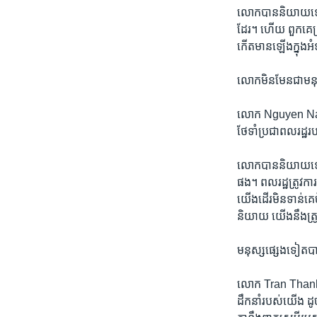
លោក​បាន​និយាយ​ទៀត​ថ
ដែរ។ ហើយ ពួកគេ​ត្រ
កើត​មាន​ឡើង​ក្នុង​អំឡ
លោក​មិន​មែនជា​មនុស្ស
លោក Nguyen Nam ជា​
ថែទាំ​ប្រជាពលរដ្ឋ​របស
លោក​បាន​និយាយ​ទៀត
ផង។ ពលរដ្ឋ​ត្រូវកា
យើង​ដើរ​មិនទាន់​គេ
និយាយ យើង​នឹង​ត្រូវ
មនុស្ស​ផ្សេង​ទៀត​ប
លោក Tran Thanh ជា
ដឹកនាំ​របស់​យើង ដូចជ