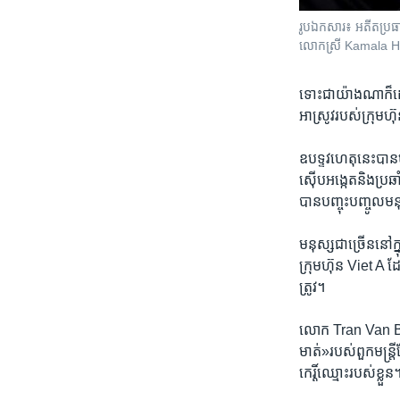
រូប​ឯកសារ៖ អតីត​ប្រធា
លោកស្រី Kamala Harri
ទោះជា​យ៉ាង​ណា​ក៏
អាស្រូវ​របស់​ក្រុមហ៊
ឧបទ្ទវហេតុ​នេះ​បា
ស៊ើបអង្កេត​និង​ប្រឆា
បាន​បញ្ចុះ​បញ្ចូល​ម
មនុស្ស​ជា​ច្រើន​នៅ​ក
ក្រុមហ៊ុន Viet A ដែ
ត្រូវ។
លោក Tran Van B. ជា​ម
មាត់»របស់​ពួក​មន្ត្រី
កេរ្តិ៍ឈ្មោះ​របស់​ខ្លួន