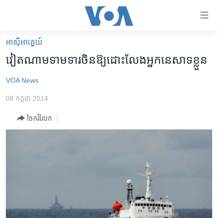
ភ្ជាប់​
ទៅ​
គេហទំព័រ​
អាស៊ី​អាគ្នេយ៍
កម្ពុជា
ទាក់ទង
វៀតណាមទាមទារចិនឱ្យដោះលែងអ្នកនេសាទខ្លួន
រំលង​
អន្តរជាតិ
និង​
VOA News
អាមេរិក
ចូល​
08 កក្កដា 2014
ទៅ​​
ចិន
ទំព័រ​
ចែករំលែក
ហេឡូវីអូអេ
ព័ត៌មាន​​
តែ​
កម្ពុជាច្នៃប្រតិដ្ឋ
ម្តង
ព្រឹត្តិការណ៍ព័ត៌មាន
រំលង​
និង​
ទូរទស្សន៍ / វីដេអូ​
ចូល​
វិទ្យុ / ផតខាសថ៍
ទៅ​
ទំព័រ​
កម្មវិធីទាំងអស់