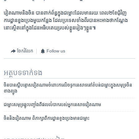
​វៀត​ណាម​និង​ចិន ​បាន​ពាក់​ព័ន្ធ​ក្នុងជម្លោះដែល​មាន​រយៈ​ពេល​២​ខែជុំ​វិញ​
ការដ្ឋាន​ខួង​ប្រេង​មួយ​កន្លែង​ ដែលប្រទេស​ទាំង​ពីរបាន​អះអាង​ថា​កណ្លែង​
នោះ​ស្ថិត​នៅ​ក្នុងដែន​អធិបតេយ្យ​របស់​ខ្លួន​រៀង​ៗ​ខ្លួន៕
ចែករំលែក
Follow us
អត្ថបទ​ទាក់ទង
ចិន​បាន​ស្តីបន្ទោស​វៀត​ណាម​ចំពោះ​ការ​លិច​ទូក​នេសាទ​នៅ​តំបន់​​ជម្លោះ​ក្នុង​សមុទ្រ​ចិន​
ខាង​ត្បូង
ជម្លោះ​សមុទ្រ​ឆ្លុះ​បញ្ចាំង​​ពី​ផល​លំបាក​របស់​អ្នកនេសាទ​វៀតណាម​
ចិន​និង​វៀត​ណាម ​ពិភាក្សា​​ពី​ការដ្ឋានខួង​ប្រេង​មាន​ជម្លោះ