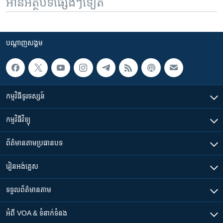
អានអត្ថបទផ្សេងៗទៀត
បណ្តាញ​សង្គម
កម្មវិធី​ទូរទស្សន៍
កម្មវិធី​វិទ្យុ
ព័ត៌មាន​តាមប្រធានបទ​
រៀន​​អង់គ្លេស
ទទួល​ព័ត៌មាន​តាម
អំពី​ VOA & ទំនាក់ទំនង