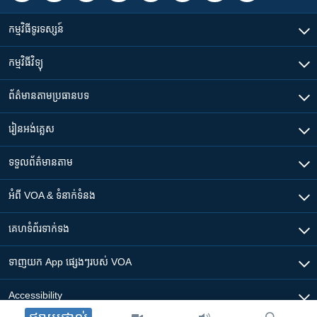
កម្មវិធី​ទូរទស្សន៍
កម្មវិធី​វិទ្យុ
ព័ត៌មាន​តាមប្រធានបទ​
រៀន​​អង់គ្លេស
ទទួល​ព័ត៌មាន​តាម
អំពី​ VOA & ទំនាក់ទំនង
គេហទំព័រ​​ទាក់ទង
ទាញយក​ App ផ្សេងៗ​របស់​ VOA
Accessibility