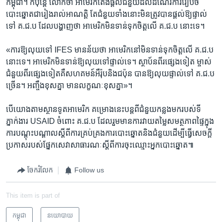
កម្ពុជា។ ក៏ប៉ុន្តែ លោក​ថា អាមេរិក​តែង​ផ្ដល់​ជំនួយ​ដល់​ដំណើរការ​រៀបចំ​
បោះឆ្នោត​ជា​រៀងរាល់​អាណត្តិ តែ​ជំនួយ​ទាំងនោះ​មិន​ត្រូវ​បាន​ផ្ដល់​ឱ្យ​ផ្ទាល់​
ទៅ​ គ.ជ.ប ដែល​បង្ហាញ​ថា អាមេរិក​មិន​ទាន់​ទុក​ចិត្ត​លើ​ គ.ជ.ប នោះ​ទេ។
«ការ​ឱ្យ​លុយ​ទៅ IFES មាន​ន័យ​ថា អាមេរិក​នៅ​មិន​ទាន់​ទុកចិត្ត​លើ​ គ.ជ.ប
នោះ​ទេ។ អាមេរិក​មិនទាន់​ឱ្យ​លុយ​ទៅ​ផ្ទាល់​ទេ។ ស្ថាប័ន​ពីរ​ផ្សេងទៀត ម្ចាស់​
ជំនួយ​ពីរ​ផ្សេង​ទៀត​គឺ​សហគមន៍​អឺរ៉ុប​និង​ជប៉ុន បាន​ឱ្យ​លុយ​ផ្ទាល់​ទៅ គ.ជ.ប
ច្រើន។ អញ្ចឹង​ខុសគ្នា មាន​លក្ខណៈ​ខុស​គ្នា»។
បើ​យោង​តាម​ស្ថានទូត​អាមេរិក គម្រោង​នេះបន្ត​ពី​ជំនួយ​កន្លង​មក​របស់​ទី
ភ្នាក់ងារ USAID ចំពោះ គ.ជ.ប ដែល​រួមមាន​ការ​វាយតម្លៃ​សមត្ថភាព​ផ្ទៃក្នុង
ការ​បណ្ដុះបណ្ដាល​ស្ដីពី​ការគ្រប់គ្រង​ការបោះឆ្នោត​និង​ជំនួយ​ដើម្បី​ធ្វើ​សេចក្ដី​
ប្រកាស​របស់​ផ្នែក​សេវា​សាធារណៈ​ស្ដីពី​ការ​ចុះឈ្មោះ​អ្នកបោះឆ្នោត៕
ចែករំលែក
Follow us
This item is part of
កម្ពុជា
នយោបាយ