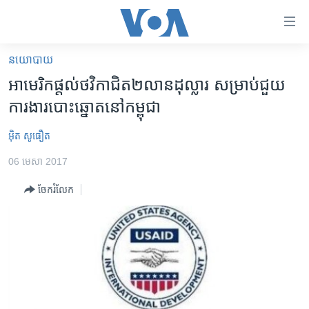
ភ្ជាប់​
ទៅ​
គេហទំព័រ​
នយោបាយ
កម្ពុជា
ទាក់ទង
អាមេរិក​ផ្ដល់​ថវិកា​ជិត​២​លាន​ដុល្លារ សម្រាប់​ជួយ​
រំលង​
អន្តរជាតិ
ការងារ​បោះឆ្នោត​នៅ​កម្ពុជា
និង​
អាមេរិក
ចូល​
អ៊ិត សូធឿត
ទៅ​​
ចិន
ទំព័រ​
06 មេសា 2017
ហេឡូវីអូអេ
ព័ត៌មាន​​
ចែករំលែក
តែ​
កម្ពុជាច្នៃប្រតិដ្ឋ
ម្តង
ព្រឹត្តិការណ៍ព័ត៌មាន
រំលង​
និង​
ទូរទស្សន៍ / វីដេអូ​
ចូល​
វិទ្យុ / ផតខាសថ៍
ទៅ​
ទំព័រ​
កម្មវិធីទាំងអស់