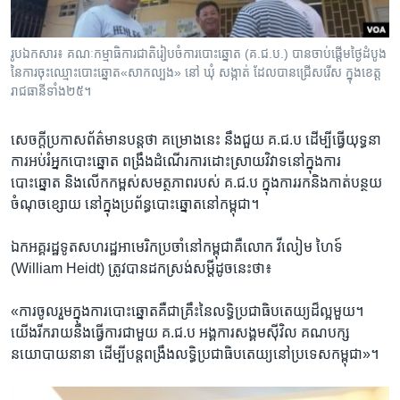
រូបឯកសារ៖ គណៈកម្មាធិការជាតិរៀបចំការបោះឆ្នោត (គ.ជ.ប.) បានចាប់ផ្ដើមថ្ងៃដំបូង
នៃការចុះឈ្មោះបោះឆ្នោត«សាកល្បង» នៅ ឃុំ សង្កាត់ ដែលបានជ្រើសរើស ក្នុងខេត្ត
រាជធានីទាំង២៥។
សេចក្ដីប្រកាស​ព័ត៌មាន​បន្ត​ថា គម្រោង​នេះ​ នឹង​ជួយ ​គ.ជ.ប ​ដើម្បី​ធ្វើ​យុទ្ធនា
ការ​អប់រំ​អ្នកបោះឆ្នោត ពង្រឹង​ដំណើរការ​ដោះស្រាយ​វិវាទ​នៅ​ក្នុង​ការ
បោះឆ្នោត ​និង​លើកកម្ពស់​សមត្ថភាព​របស់​ គ.ជ.ប ក្នុង​ការ​រក​និង​កាត់បន្ថយ​
ចំណុចខ្សោយ​ នៅ​ក្នុង​ប្រព័ន្ធ​បោះឆ្នោត​នៅ​កម្ពុជា។
ឯកអគ្គរដ្ឋទូត​សហរដ្ឋ​អាមេរិក​ប្រចាំ​នៅ​កម្ពុជា​គឺ​លោក វីលៀម ហៃទ៍
(William Heidt) ត្រូវ​បាន​ដកស្រង់​សម្ដី​ដូចនេះ​ថា៖
«ការចូលរួម​ក្នុង​ការបោះឆ្នោត​គឺជា​គ្រឹះ​នៃ​លទ្ធិប្រជាធិបតេយ្យ​ដ៏​ល្អ​មួយ។
យើង​រីករាយ​នឹង​ធ្វើការ​ជាមួយ គ.ជ.ប អង្គការ​សង្គម​ស៊ីវិល គណបក្ស​
នយោបាយ​នានា ដើម្បី​បន្ត​ពង្រឹង​លទ្ធិប្រជាធិបតេយ្យ​នៅ​ប្រទេស​កម្ពុជា»។