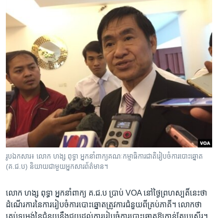
រូបឯកសារ៖ លោក ហង្ស ពុទ្ធា អ្នក​នាំពាក្យ​គណៈកម្មាធិការ​ជាតិ​រៀប​ចំការ​បោះ​ឆ្នោត​
(គ.ជ.ប) ​និយាយជាមួយអ្នក​សារ​ព័ត៌មាន។
លោក ហង្ស ពុទ្ធា អ្នកនាំពាក្យ​ គ.ជ.ប ប្រាប់​ VOA នៅ​ថ្ងៃ​ព្រហស្បតិ៍​នេះ​ថា
ដំណើរការ​នៃ​ការ​រៀបចំ​ការបោះឆ្នោត​ត្រូវ​ការ​ជំនួយ​ពី​គ្រប់​ភាគី។ លោក​ថា​
គ្រប់​ទម្រង់​នៃ​ជំនួយ​នឹង​ជួយ​ដល់​ការ​រៀបចំ​ការ​បោះឆ្នោត​ឱ្យ​កាន់​តែ​ប្រសើរ។