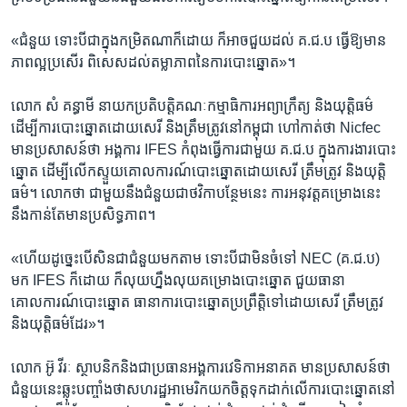
«ជំនួយ ទោះ​បី​ជា​ក្នុង​កម្រិត​ណា​ក៏ដោយ ​ក៏​អាច​ជួយ​ដល់​ គ.ជ.ប ធ្វើ​ឱ្យ​មាន​
ភាព​ល្អ​ប្រសើរ ពិសេស​ដល់​តម្លាភាព​នៃ​ការ​បោះឆ្នោត»។
លោក ​សំ គន្ធាមី ​នាយក​ប្រតិបត្តិ​គណៈកម្មាធិការ​អព្យាក្រឹត្យ​ និង​យុត្តិធម៌​
ដើម្បី​ការ​បោះឆ្នោត​ដោយ​សេរី​ និង​ត្រឹមត្រូវ​នៅ​កម្ពុជា​ ហៅ​កាត់​ថា​ Nicfec​
មាន​ប្រសាសន៍​ថា ​អង្គការ​ IFES ​កំពុង​ធ្វើ​ការ​ជាមួយ​ គ.ជ.ប ក្នុង​ការ​ងារ​បោះ​
ឆ្នោត ដើម្បី​លើកស្ទួយ​គោលការណ៍​បោះឆ្នោត​ដោយសេរី ត្រឹមត្រូវ និង​យុត្តិ
ធម៌។ លោក​ថា ជាមួយ​នឹង​ជំនួយ​ជា​ថវិកា​បន្ថែម​នេះ ការ​អនុវត្ត​គម្រោង​នេះ​
នឹង​កាន់​តែ​មាន​ប្រសិទ្ធភាព។
«ហើយ​ដូច្នេះ​បើ​សិន​ជា​ជំនួយ​មក​តាម​ ទោះ​បី​ជា​មិន​ចំ​ទៅ​ NEC (គ.ជ.ប)
មក​ IFES ក៏ដោយ ក៏​លុយ​ហ្នឹង​លុយ​គម្រោង​បោះឆ្នោត ជួយ​ធានា​
គោលការណ៍​បោះ​ឆ្នោត ធានា​ការ​បោះឆ្នោត​ប្រព្រឹត្តិ​ទៅ​ដោយ​សេរី​ ត្រឹមត្រូវ
និង​យុត្តិធម៌​ដែរ»។
លោក អ៊ូ វីរៈ ស្ថាបនិក​និង​ជា​ប្រធាន​អង្គការ​វេទិកា​អនាគត​ មាន​ប្រសាសន៍​ថា
ជំនួយ​នេះ​ឆ្លុះ​បញ្ចាំងថា​សហរដ្ឋ​អាមេរិក​យកចិត្ត​ទុកដាក់​លើ​ការ​បោះឆ្នោត​នៅ​