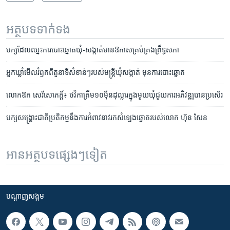
អត្ថបទ​ទាក់ទង
បក្ស​ដែល​ឈ្នះ​ការបោះឆ្នោត​ឃុំ​-សង្កាត់​មាន​ឱកាស​គ្រប់គ្រង​​ព្រឹទ្ធសភា
អ្នក​ឃ្លាំមើល​រំឭក​ពី​តួនាទី​សំខាន់ៗ​របស់​មន្ត្រី​ឃុំសង្កាត់​ មុន​ការ​បោះឆ្នោត
លោក​ឱក សេរីសោភក្តិ៍៖ ​ថវិកា​ត្រឹម​១០ម៉ឺន​ដុល្លារ​ក្នុង​មួយ​ឃុំ​ជួយ​ការ​អភិវឌ្ឍ​បាន​ប្រសើរ
បក្ស​សង្គ្រោះជាតិ​ប្រតិកម្ម​នឹង​ការអំពាវនាវ​រក​​សំឡេង​​ឆ្នោត​របស់​លោក​ ហ៊ុន សែន
អានអត្ថបទផ្សេងៗទៀត
បណ្តាញ​សង្គម