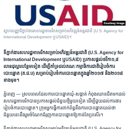
រចនា
សម្ព័ន្ធ​
Khmer English
រំលង​
និង​
បណ្តាញ​សង្គម
ចូល​
ស្លាកសញ្ញាទីភ្នាក់ងារ​សហរដ្ឋ​អាមេរិក​សម្រាប់​អភិវឌ្ឍន៍​អន្តរជាតិ (U.S. Agency for
ទៅ​
International Development ឬUSAID)។ ​
កាន់​
ទំព័រ​
ភាសា
ទីភ្នាក់ងារ​សហរដ្ឋ​អាមេរិក​សម្រាប់​អភិវឌ្ឍន៍​អន្តរជាតិ (U.S. Agency for
ស្វែង​
International Development ឬUSAID) ​ប្រកាស​ផ្ដល់​ថវិកា​១,៨​
រក
លាន​ដុល្លារ​បន្ថែម​ទៀត​ ដើម្បី​គាំទ្រ​ដល់​គណៈកម្មាធិការ​ជាតិ​រៀបចំ​ការ
បោះឆ្នោត (គ.ជ.ប) សម្រាប់​រៀបចំ​ការបោះឆ្នោត​ក្នុង​ឆ្នាំ២០១៧ និង​២០១៨​
ខាងមុខ។
ភ្នំពេញ —
ស្រប​ពេល​ដែល​ការ​បោះឆ្នោត​ឃុំ​-សង្កាត់​ កំពុង​ឈាន​ជិត​មកដល់
សហរដ្ឋអាមេរិក​បាន​ប្រកាស​ផ្ដល់​ជំនួយ​ថ្មី​មួយ​ទៀត ដើម្បី​ជួយ​ដល់​ការងារ​
រៀបចំ​ការបោះឆ្នោត។ ក្រុម​អ្នក​ធ្វើ​ការ​ពាក់ព័ន្ធ​នឹង​ការ​បោះឆ្នោត​យល់​ថា
ជំនួយ​នេះ​នឹង​រួម​ចំណែកជំរុញ​ការ​បោះឆ្នោត​ឱ្យ​កាន់​តែ​ប្រសើរ។
ទីភ្នាក់ងារ​សហរដ្ឋ​អាមេរិក​សម្រាប់​អភិវឌ្ឍន៍​អន្តរជាតិ (U.S. Agency for