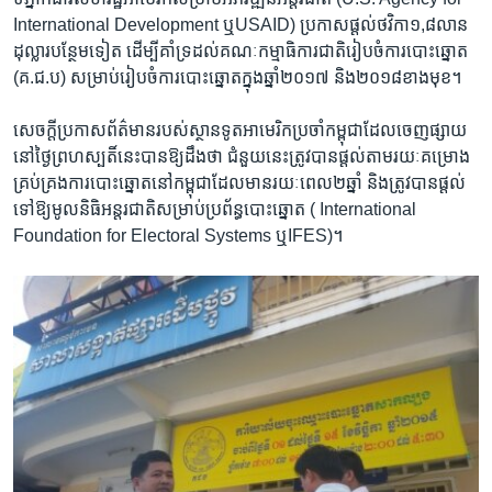
International Development ឬUSAID) ​ប្រកាស​ផ្ដល់​ថវិកា​១,៨​លាន​
ដុល្លារ​បន្ថែម​ទៀត​ ដើម្បី​គាំទ្រ​ដល់​គណៈកម្មាធិការ​ជាតិ​រៀបចំ​ការបោះឆ្នោត
(គ.ជ.ប) សម្រាប់​រៀបចំ​ការបោះឆ្នោត​ក្នុង​ឆ្នាំ២០១៧ និង​២០១៨​ខាងមុខ។
សេចក្ដី​ប្រកាស​ព័ត៌មាន​របស់​ស្ថានទូត​អាមេរិក​ប្រចាំ​កម្ពុជា​ដែល​ចេញ​ផ្សាយ​
នៅ​ថ្ងៃ​ព្រហស្បតិ៍​នេះ​បាន​ឱ្យ​ដឹង​ថា ជំនួយ​នេះ​ត្រូវ​បាន​ផ្ដល់​តាម​រយៈ​គម្រោង​
គ្រប់គ្រង​ការបោះឆ្នោត​នៅ​កម្ពុជា​ដែល​មាន​រយៈពេល​២​ឆ្នាំ និង​ត្រូវ​បាន​ផ្ដល់​
ទៅ​ឱ្យ​មូលនិធិ​អន្តរជាតិ​សម្រាប់​ប្រព័ន្ធ​បោះឆ្នោត ( International
Foundation for Electoral Systems ឬIFES)។