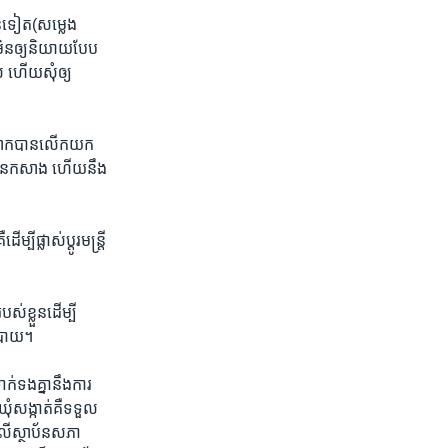
្តទៀត​(សម្លេង​
ំមិន​ឲ្យ​និយាយ​បែប
 ​ហើយសុំ​ឲ្យ​
​លោក​បាន​លើក​យក​
​បាន​កសាង​ ហើយនឹង​
​ផ្លាស់ប្តូរ​មន្ត្រី​
ខ្លួន​ដើម្បី​
យោបាយ។
ក់ទង​គ្នានឹង​ការ​
ំសង្កាត់​គឺទទួល​
លើ​ស្ថាប័ន​សភា​