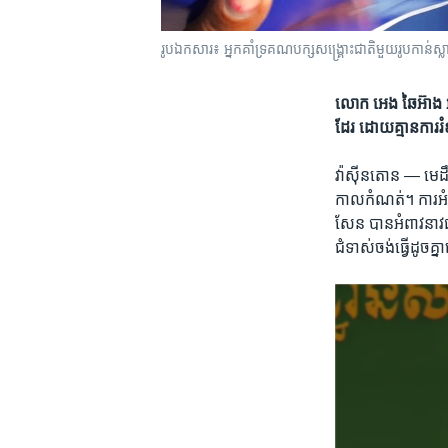
រូបឯកសារ៖ អ្នកគាំទ្រ​គណបក្ស​សង្គ្រោះ​ជាតិ​មួយ​រូប​កាន់​ស
លោក ​អេង ឆៃអ៊ាង ​
ដែរ​ ដោយគ្មាន​ការរំ
វ៉ាស៊ីនតោន —
មេដឹ
កាលកំណត់។​ ការ​អំព
សែន ​បាន​អំពាវនាវ​
ជំទាស់​ចង់​ធ្វើ​ដូច​គ្