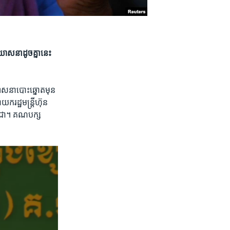
ោសនា​ដូចគ្នា​នេះ
ឃោសនា​បោះឆ្នោត​មុន​
រដ្ឋមន្ត្រី​ហ៊ុន
ពុជា។ គណបក្ស​