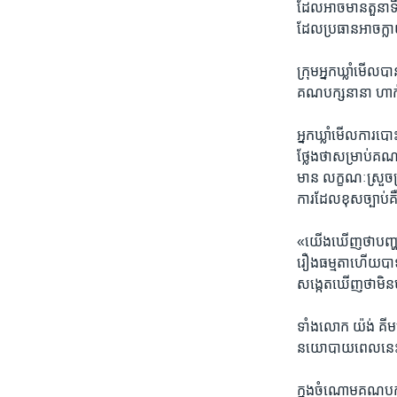
ដែល​អាចមាន​តួនាទី​ក
ដែល​ប្រធាន​អាច​ក្លាយ
ក្រុមអ្នក​ឃ្លាំមើល​ប
គណបក្ស​នានា ​ហាក់ដូច
អ្នក​ឃ្លាំមើល​ការបោះ
ថ្លែងថា​សម្រាប់​គ
មាន លក្ខណៈ​ស្រួចស្រ
ការ​ដែល​ខុសច្បាប់
«យើង​ឃើញថា​បញ្ហាការ
រឿង​ធម្មតា​ហើយបាទ​
សង្កេត​ឃើញ​ថាមិន​ម
ទាំង​លោក​ យ៉ង់ គីមអ
នយោបាយ​ពេលនេះ​មិនស
ក្នុង​ចំណោម​គណបក្ស