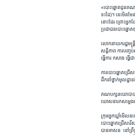
«បោះឆ្នោត​ជូន​គណបក្
ទះដៃ)។​ នេះមិន​មែន​
នោះ​ដែរ ព្រោះអ្នក​ដ
ប្រជាជន​បោះឆ្នោត​
លោក​នាយក​រដ្ឋមន្ត្
សន្តិភាព​ ការ​បញ្ច
ធ្វើការ កសាង ​ធ្វើ
ការ​បោះឆ្នោត​ជ្រើសរើស
ដឹកនាំ​ថ្នាក់​មូលដ្ឋា
គណបក្ស​នយោបាយ​ដែល​
ឃោសនា​រក​សម្លេង​ឆ្
ក្រុមអ្នក​ឃ្លាំមើល​
បោះឆ្នោត​ជ្រើសរើស
បាន​អាសនៈ នៅព្រឹទ្ធ​