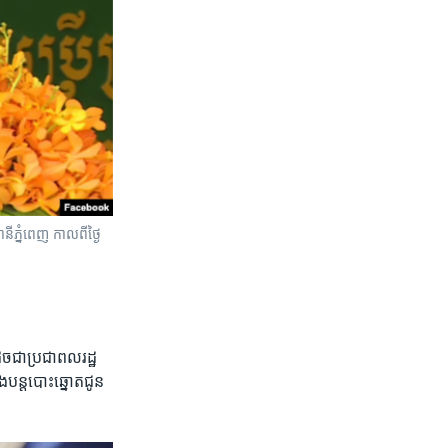
ី​ភ្នំពេញ កាលពី​ថ្ងៃ​
ូចជា​ប្រជាពលរដ្ឋ​
ន្ត​បោះឆ្នោត​ជូន​