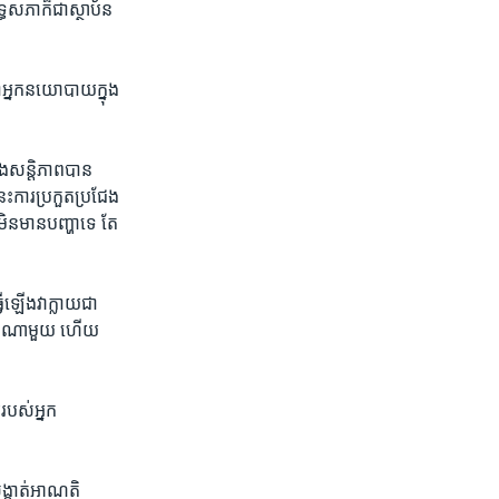
ធសភា​ក៏ជា​ស្ថាប័ន​
ា​អ្នក​នយោបាយ​ក្នុង​
ិង​សន្តិភាព​បាន
ការប្រកួត​ប្រជែង​
មិនមាន​បញ្ហាទេ​ តែ
ើឡើង​វាក្លាយ​ជា
ាប់​ណាមួយ​ ហើយ​
របស់​អ្នក
្កាត់​អាណតិ​