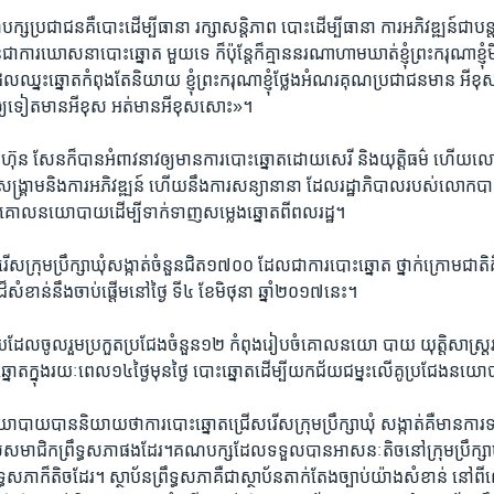
ស​ប្រជាជន​គឺបោះ​ដើម្បី​ធានា​ រក្សា​សន្តិភាព ​បោះ​ដើម្បី​ធានា ការអភិវឌ្ឍន៍​ជាបន
ជាការ​ឃោសនា​បោះឆ្នោត មួយទេ ​ក៏ប៉ុន្តែ​ក៏គ្មាន​នរណា​ហាមឃាត់​ខ្ញុំព្រះករុណា​ខ្ញុ
ែល​ឈ្នះឆ្នោត​កំពុងតែ​និយាយ ​ខ្ញុំព្រះករុណា​ខ្ញុំថ្លែង​អំណរ​គុណ​ប្រជាជន​មាន អីខុស
ឲ្យទៀត​មានអីខុស ​អត់មាន​អីខុស​សោះ‍»។
រី​ហ៊ុន សែន​ក៏បាន​អំពាវនាវ​ឲ្យមាន​ការ​បោះឆ្នោត​ដោយ​សេរី ​និង​យុត្តិធម៌​ ហើយ
ប់​សង្គ្រាម​និងការ​អភិវឌ្ឍន៍ ហើយ​នឹងការ​សន្យានានា​ ដែល​រដ្ឋាភិបាល​របស់​លោក
ជា​គោល​នយោបាយ​ដើម្បី​ទាក់ទាញ​សម្លេង​ឆ្នោត​ពី​ពលរដ្ឋ។
​ក្រុមប្រឹក្សា​ឃុំសង្កាត់​ចំនួន​ជិត​១៧០០ ​ដែលជា​ការ​បោះឆ្នោត ថ្នាក់​ក្រោមជាតិ​គឺដើម្បី
ន​ដ៏សំខាន់​នឹងចាប់​ផ្តើម​នៅថ្ងៃ ទី៤ ​ខែមិថុនា ​ឆ្នាំ២០១៧​នេះ។
ចូលរួម​ប្រកួត​ប្រជែង​ចំនួន​១២​ កំពុង​រៀបចំ​គោល​នយោ បាយ ​យុត្តិសាស្ត្រ​របស់
នោត​ក្នុងរយៈ​ពេល​១៤ថ្ងៃ​មុនថ្ងៃ បោះឆ្នោត​ដើម្បី​យក​ជ័យជម្នះ​លើគូ​ប្រជែង​ន
នយោបាយ​បាន​និយាយថា​ការ​បោះឆ្នោត​ជ្រើសរើស​ក្រុមប្រឹក្សា​ឃុំ សង្កាត់​គឺមាន​ការ​ទា
​សមាជិក​ព្រឹទ្ធសភា​ផងដែរ។គណបក្ស​ដែលទទួល​បាន​អាសនៈ​តិចនៅ​ក្រុមប្រឹក្សា​ឃុ
សភា​ក៏តិច​ដែរ។​ ស្ថាប័ន​ព្រឹទ្ធសភា​គឺជា​ស្ថាប័ន​តាក់តែង​ច្បាប់​យ៉ាង​សំខាន់ នៅពី