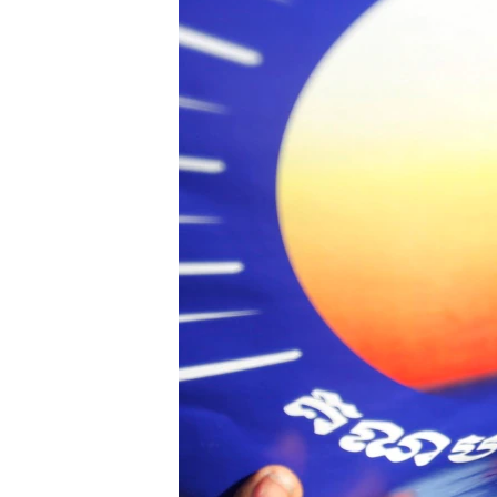
រចនា
សម្ព័ន្ធ​
រំលង​
និង​
ចូល​
ទៅ​
កាន់​
ទំព័រ​
ស្វែង​
រក