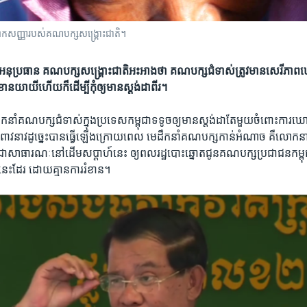
្លាក​សញ្ញា​របស់​គណបក្ស​សង្គ្រោះ​ជាតិ។
អនុប្រធាន គណបក្ស​សង្គ្រោះជាតិ​អះអាងថា ​គណបក្ស​ជំទាស់​ត្រូវមាន​សេរីភាព​ឃ
ខាន​យាយី​ហើយក៏​ដើម្បីកុំឲ្យ​មាន​ស្តង់ដា​ពីរ។
កនាំ​គណបក្ស​ជំទាស់​ក្នុង​ប្រទេស​កម្ពុជា​ទទូច​ឲ្យ​មាន​ស្តង់ដា​តែមួយ​ចំពោះ​ការ
ាវ​នាវ​ដូច្នេះ​បានធ្វើ​ឡើង​ក្រោយ​ពេល មេដឹកនាំ​គណបក្ស​កាន់​អំណាច គឺ​លោក​នាយក​
ជា​សាធារណៈ​នៅ​ដើម​សប្តាហ៍​នេះ​ ឲ្យ​ពលរដ្ឋ​បោះឆ្នោត​ជូន​គណបក្ស​ប្រជាជន​កម្
នា​នេះ​ដែរ ​ដោយ​គ្មាន​ការរំខាន។​