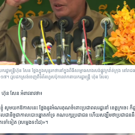
្ត្រី​ហ៊ុន សែន ថ្លែងក្នុង​សុន្ទរកថា​នៅក្នុង​ពិធី​សម្ពោធ​សាងសង់​ផ្លូវ​ក្រវ៉ាត់​ក្រុង នៅ​រាជធាន
ំ២០១៧។ (រូបដកស្រង់ចេញពី​ទំព័រហ្វេសប៊ុក​លោកនាយករដ្ឋមន្ត្រី ហ៊ុន សែន)
រី ហ៊ុន សែន អំពាវនាវ​ថា៖
ា​ខ្ញុំ​ សូមយក​ឱកាសនេះ ​ថ្លែងនូវ​អំណរគុណ​ចំពោះ​ប្រជាពលរដ្ឋ​នៅ ខេត្តក្រចេះ ​ក៏ដ
ល​ជានិច្ច​ជាកាល​បោះឆ្នោត​គាំទ្រ គណបក្ស​ប្រជាជន​ ហើយ​សង្ឃឹម​ថាប្រជាជន​នឹងប
តទៅទៀត‍​ (សម្លេងទះដៃ)»។