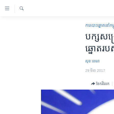
ភ្ជាប់​
ទៅ​
គេហទំព័រ​
ស្វែង​
កម្ពុជា
រក
​ការ​បោះឆ្នោត​​នៅ​កម្
ទាក់ទង
អន្តរជាតិ
បក្ស​សង្គ
រំលង​
និង​
អាមេរិក
ឆ្នោត​រ
ចូល​
ចិន
ទៅ​​
ទំព័រ​
ហេឡូវីអូអេ
សុខ ខេមរា
ព័ត៌មាន​​
កម្ពុជាច្នៃប្រតិដ្ឋ
29 មីនា 2017
តែ​
ម្តង
ព្រឹត្តិការណ៍ព័ត៌មាន
ចែករំលែក
រំលង​
ទូរទស្សន៍ / វីដេអូ​
និង​
ចូល​
វិទ្យុ / ផតខាសថ៍
ទៅ​
កម្មវិធីទាំងអស់
ទំព័រ​