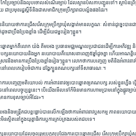
ែប្រែ​ច្បាប់​និង​លុបចោល​សំណើរ​ច្បាប់ ដែល​ស្ថានប័​សភា​បញ្ជូន​ទៅ។​ ស្ថាប័ន​ព្រឹទ្
 ជាប្រមុខ​រដ្ឋស្តីទី​និងជា​សមាជិក​ក្រុមប្រឹក្សា​រាជបល្ល័ង​ផងដែរ។
ាន​និយាយថា​ការជ្រើស​រើស​ក្រុមប្រឹក្សា​ឃុំសង្កាត់​មាន​លក្ខណៈ សំខាន់​ដូច្នេះ​បានជ
​ជាប្រឹង​ប្រែង​ខ្លាំង ដើម្បី​ជ័យជម្នះ​រៀងៗ​ខ្លួន។
​ឆ្នោត​ម្នាក់​គឺលោក​ យ៉ង់ គីមអេង​ ប្រធាន​មជ្ឈមណ្ឌល​ប្រជាជន​ដើម្បី​ការ​អភិវឌ្ឍ ​ន
ណបក្ស​នយោបាយ​និងអ្នក នយោបាយ​គឺឃោសនា​ពេញ៥ឆ្នាំ​ដូចគ្នា​ ហើយ​អាណត្តិនេះ​
ាវ​និងមាន​ការប្រឹង​ប្រែងខ្លាំង​រៀងៗខ្លួន។​ លោកថា​ការ​បញ្ចេញ មតិនិង​អំពាវនាវ​
​គឺនៅពេល​គេរៀបចំ​ជាការ ដង្ហែក្បួន​គណបក្ស​នៅទី​សាធារណៈ។
​បញ្ចេញ​មតិ​យោបល់ ​ការអំពាវ​នាវ​ឲ្យ​បោះឆ្នោត​ឲ្យ​គណបក្ស របស់ខ្លួន​ហ្នឹង​ ធ្វ
នៅពេល​បច្ចុប្បន្ន​នេះ។​ បើ​យើង​មើលទៅ​ក៏មិនមាន​ការហាម​ប្រាម​នៅក្នុង​ផ្លូវច្ប
ានការ​ខុសច្បាប់​អីដែរ‍»។
េង​និង​មន្ត្រី​គជប​ខ្លះធ្លាប់​បាន​លើក​ឡើងថា​ការអំពាវ​នាវ​ឬ​សកម្ម ភាព​នយោបាយ​
្ថិត​នៅក្នុង​យុត្តាធិការ​ឬការគ្រប់​គ្រង​របស់​គជប​ទេ។
​នយោបាយ​ដែល​ចូលរួម​ប្រកួត​ប្រជែង​ការ​បោះឆ្នោត​ជ្រើស រើស​ក្រុមប្រឹក្សា​ឃុំសង