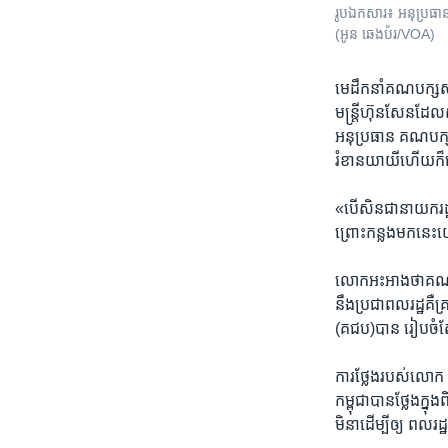
រូបឯកសារ៖ អនុប្រធា
(អូន ឆេងប៉រ/VOA)
មេដឹកនាំ​គណបក្ស​សង
មន្ត្រី​ហ៊ុនសែន​ដែ
​អនុប្រធាន គណបក្ស​
រំខាន​យាយី​ហើយក៏​ដើម
«បើសិន​ជា​នាយក​រដ្ឋ
ព្រោះកន្លង​មកនេះ​យើ
លោក​អះអាងថា​គណបក្ស​
នឹង​ប្រជាពលរដ្ឋ​គឺគ
(គជប)​បាន រៀបចំ​តែ
ការថ្លែង​របស់​លោក​
កម្ពុជា​បានថ្លែង​ក្នុង
មិនា​ដើម្បី​ឲ្យ ពលរ