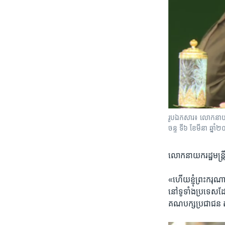
រូបឯកសារ៖ លោកនាយករដ្ឋមន
ចន្ទ ទី៦ ខែមីនា ឆ្នា
លោក​នាយក​រដ្ឋមន្ត្
«ហើយ​ខ្ញុំ​ព្រះករុណ
នៅទូទាំង​ប្រទេស​ដែ
គណបក្ស​ប្រជាជន 