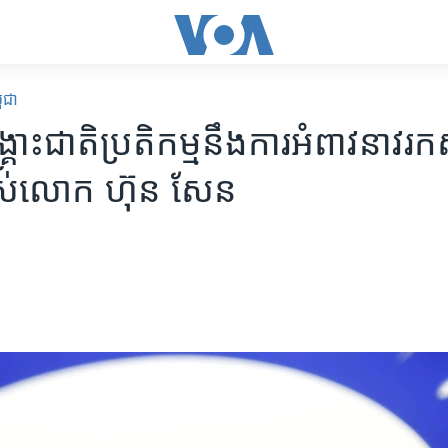
ពុជា
្រោះជាតិ​ប្រតិកម្ម​នឹង​ការអំពាវនាវ​រក​
បស់​លោក​ ហ៊ុន សែន