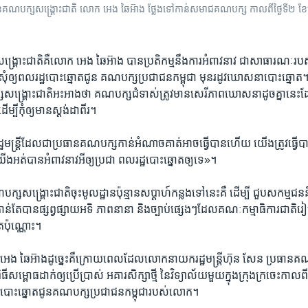
នគណបក្សសង្គ្រោះជាតិ លោក អេង ឆៃអ៊ាង ថ្លែងទៅកាន់សមាជគណបក្ស កាលពីថ្ងៃទី២ ខែម
្គ្រោះជាតិ​គឺលោក ​អេង ឆៃអ៊ាង ​បាន​ប្រតិកម្ម​នឹងការ​អំពាវ​នាវ ជា​សាធារណៈ​រ
លសុំ​ឲ្យពលរដ្ឋ​បោះឆ្នោត​ជូន គណបក្ស​ប្រជាជន​កម្ពុជា​ មុនរដូវ​ឃោសនា​បោះឆ្នោ
សង្គ្រោះជាតិ​អះអាងថា ​គណបក្ស​ជំទាស់​ត្រូវមាន​សេរីភាព​ឃោសនា​ដូចគ្នា​នេះដែ
្បីកុំឲ្យ​មាន​ស្តង់ដា​ពីរ។
មន្ត្រី​ដែលជា​ប្រធាន​គណបក្ស​កាន់អំណាច​គាត់អាច​ធ្វើបាន​ហើយ យើងត្រូវ​ធ្វើបាន​ដ
ងអត់​បាន​អំពាវនាវ​អីឲ្យ​ប្រជា ពលរដ្ឋ​បោះឆ្នោត​ឲ្យទេ‍»។
សង្គ្រោះជាតិ​ចុះមូលដ្ឋាន​ប៉ុន្មាន​សប្តាហ៍​កន្លង​ទៅនេះ​គឺ ដើម្បី ​ជួប​សកម្មជន​
្រាន់តែ​បានផ្សព្វ​ផ្សាយ​អទិ ភាពនានា ​និងច្បាប់​ផ្សេងៗ​ដែល​គណៈ​កម្មាធិការ​ជាតិ​រ
​ប៉ុណ្ណោះ។
 អេង ឆៃអ៊ាង​ដូច្នេះគឺ​ក្រោយពេល​ដែល​លោក​នាយក​រដ្ឋមន្ត្រី​ហ៊ុន សែន​ ប្រធាន​គ
ពិធី​សម្ពោធ​ដាក់ឲ្យ​ប្រើប្រាស់ អគារ​សិក្សាថ្មី ​នៃវិទ្យាល័យ​មួយក្នុង​ក្រុង​ក្រចេះ​កាលពី
ដ្ឋ​បោះឆ្នោត​ជូន​គណបក្ស​ប្រជាជន​កម្ពុជា​របស់​លោក។