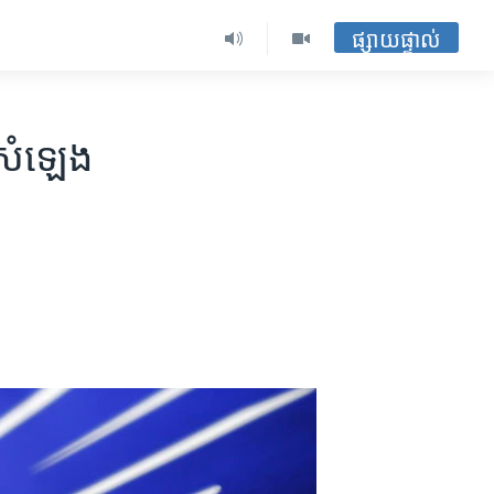
ផ្សាយផ្ទាល់
​សំឡេង​​