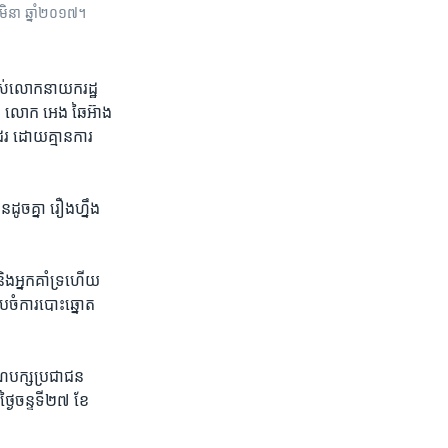
ិនា ឆ្នាំ២០១៧។
បស់​លោក​នាយក​រដ្ឋ
ត។​ លោក ​អេង ឆៃអ៊ាង
រ​ ដោយគ្មាន​ការ
ូចគ្នា ​រឿងហ្នឹង​
និង​អ្នកគាំទ្រ​ហើយ
ៀបចំ​ការបោះឆ្នោត​
ណបក្ស​ប្រជាជន​
​ថ្ងៃចន្ទទី​២៧ ​ខែ