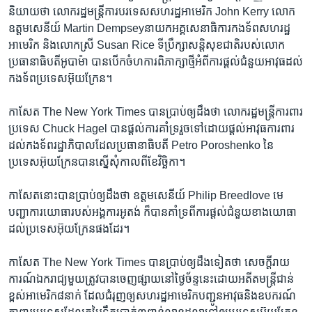
និយាយ​ថា ​លោក​រដ្ឋ​មន្រ្តី​ការបរទេស​សហរដ្ឋ​អាមេរិក John Kerry លោក​
ឧត្តមសេនីយ៍​ Martin Dempsey​នាយកអគ្គសេនាធិការ​កង​ទ័ព​សហរដ្ឋ​
អាមេរិក និង​លោកស្រី Susan Rice ​ទី​ប្រឹក្សា​សន្តិសុខជាតិរបស់​លោក​
ប្រធានាធិបតី​អូបាម៉ា ​បាន​បើក​ចំហ​ការពិភាក្សាថ្មី​អំពី​ការផ្តល់​ជំនួយ​អាវុធ​ដល់​
កងទ័ព​ប្រទេស​អ៊ុយក្រែន។
កាសែត The New York Times ​បាន​ប្រាប់​ឲ្យ​ដឹង​ថា ​លោក​រដ្ឋ​មន្រ្តី​ការពារ​
ប្រទេស Chuck Hagel បាន​ផ្តល់​ការគាំទ្រ​រួច​ទៅ​ដោយ​ផ្តល់​អាវុធ​ការពារ
ដល់​កងទ័ព​រដ្ឋាភិបាល​ដែល​ប្រធានាធិបតី​ Petro Poroshenko ​នៃ​
ប្រទេស​អ៊ុយក្រែន​បាន​ស្នើ​សុំ​កាល​ពី​ខែ​វិច្ឆិកា។
កាសែត​នោះ​បាន​ប្រាប់​ឲ្យ​ដឹង​ថា ឧត្តមសេនីយ៍​ Philip Breedlove មេ
បញ្ជាការ​យោ​ធា​របស់​អង្គការ​អូតង់ ​ក៏​បាន​គាំទ្រ​ពី​ការ​ផ្តល់​ជំនួយ​ខាង​យោ​ធា​
ដល់​ប្រទេស​អ៊ុយក្រែន​ផង​ដែរ។
កាសែត The New York Times ​បាន​ប្រាប់​ឲ្យ​ដឹង​ទៀត​ថា សេចក្តី​រាយ
ការណ៍​ឯករាជ្យ​មួយ​ត្រូវ​បាន​ចេញ​ផ្សាយ​នៅ​ថ្ងៃច័ន្ទ​នេះ​ដោយ​អតីត​មន្រ្តី​ជាន់​
ខ្ពស់​អាមេរិក​៨​នាក់ ដែល​ជំរុញ​ឲ្យ​សហរដ្ឋ​អាមេរិកបញ្ជូន​អាវុធ​និង​ឧបករណ៍​