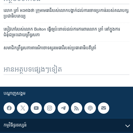
លោក ត្រាំ អះអាង​ថា ក្រុម​មេធាវី​របស់​លោក​បង្អាក់​ដល់​ការ​ចោទប្រកាន់​របស់​គណបក្ស​
ប្រជាធិបតេយ្យ
សៀវភៅ​របស់​លោក Bolton ធ្វើ​ឲ្យ​ប៉ះពាល់​ដល់​ការ​ការពារ​លោក ត្រាំ នៅ​ក្នុង​ការ​
ជំនុំជម្រះ​ដោយ​ព្រឹទ្ធសភា
សមាជិកព្រឹទ្ធសភា​អាមេរិកចោទសួរ​មេធាវី​របស់​ប្រធានា​ធិបតី​ត្រាំ
អានអត្ថបទផ្សេងៗទៀត
បណ្តាញ​សង្គម
កម្មវិធី​ទូរទស្សន៍