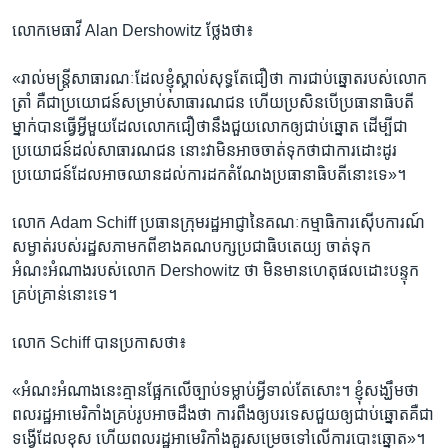
លោក​មេធាវី Alan Dershowitz ថ្លែង​ថា៖
«រាល់​មន្ត្រី​សាធារណៈ​ដែល​ខ្ញុំ​ស្គាល់​សុទ្ធ​តែ​ជឿ​ថា ការ​ជាប់​ឆ្នោត​របស់​លោក​
ត្រាំ គឺ​ជា​ប្រយោជន៍​សម្រាប់​សាធារណជន ហើយ​ប្រសិន​បើ​ប្រធានាធិបតី​
ម្នាក់​បាន​ធ្វើ​អ្វី​មួយ​ដែល​លោក​ជឿ​ថា​នឹង​ជួយ​លោក​ឲ្យ​ជាប់​ឆ្នោត​ ដើម្បី​ជា​
ប្រយោជន៍​ដល់​សាធារណជន​ នោះ​វា​មិន​អាច​ចាត់​ទុក​ថា​ជា​ការ​ដោះដូរ​
ប្រយោជន៍​ដែល​អាច​ឈាន​ដល់​ការ​ដក​តំណែង​ប្រធានាធិបតី​នោះ​ទេ‍»។
លោក Adam Schiff ប្រធាន​ក្រុម​រដ្ឋ​អាជ្ញា​នៃ​គណៈកម្មាធិការ​ស៊ើបការណ៍​
សម្ងាត់​របស់​រដ្ឋសភា​មក​ពី​ខាង​គណបក្ស​ប្រជាធិបតេយ្យ​ ចាត់​ទុក​
អំណះអំណាង​របស់​លោក Dershowitz ថា មិន​មាន​ហេតុផល​ដោះ​បន្ទុក​
គ្រប់គ្រាន់​នោះ​ទេ។
លោក Schiff បាន​ប្រកាស​ថា៖
«អំណះអំណាង​នេះ​គ្មាន​ផ្អែក​លើ​ច្បាប់​ទម្លាប់‍​អ្វី​ទាល់​តែ​សោះ។​ ខ្ញុំ​សង្ឃឹម​ថា
ពលរដ្ឋ​អាមេរិកាំង​គ្រប់​រូប​អាច​ដឹង​ថា ការ​ពឹង​ឲ្យ​បរទេស​ជួយ​ឲ្យ​ជាប់​ឆ្នោត​គឺ​ជា​
ទង្វើ​ដែល​ខុស ហើយ​ពលរដ្ឋ​អាមេរិកាំង​គួរ​សម្រេច​ទៅ​លើ​ការ​បោះឆ្នោត‍»។