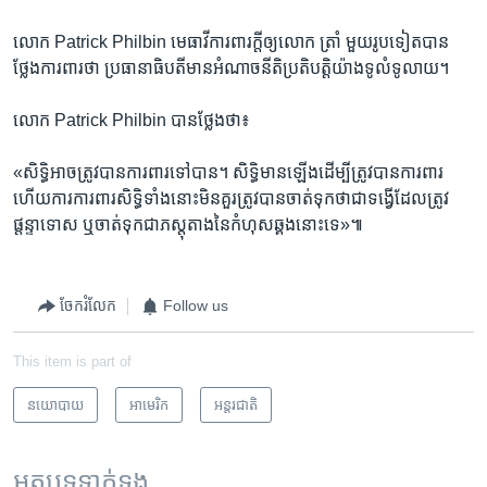
លោក Patrick Philbin មេធាវី​ការពារ​ក្តី​ឲ្យ​លោក ត្រាំ មួយ​រូប​ទៀត​បាន​
ថ្លែង​ការពារ​ថា ប្រធានាធិបតី​មាន​អំណាច​នីតិ​ប្រតិបត្តិ​យ៉ាង​ទូលំទូលាយ។
លោក Patrick Philbin បាន​ថ្លែង​ថា៖
«សិទ្ធិ​អាច​ត្រូវ​បាន​ការពារ​ទៅ​បាន‍។ សិទ្ធិ​មាន​ឡើង​ដើម្បី​ត្រូវ​បាន​ការពារ​
ហើយ​ការ​ការពារ​សិទ្ធិ​ទាំង​នោះ​មិន​គួរ​ត្រូវ​បាន​ចាត់​ទុក​ថា​ជា​ទង្វើ​ដែល​ត្រូវ​
ផ្តន្ទាទោស​ ឬ​ចាត់​ទុក​ជា​ភស្តុតាង​នៃ​កំហុស​ឆ្គង​នោះ​ទេ‍»៕
ចែករំលែក
Follow us
This item is part of
នយោបាយ
អាមេរិក​
អន្តរជាតិ
អត្ថបទ​ទាក់ទង