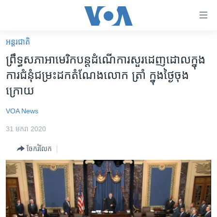
ភ្ជាប់​
ទៅ​
គេហទំព័រ​
អន្តរជាតិ
កម្ពុជា
ទាក់ទង
ព្រឹទ្ធសភា​អាមេរិក​បន្ត​ដំណើការ​សួរ​ដេញ​ដោល​​ក្នុង​
រំលង​
អន្តរជាតិ
ការ​ជំនុំ​ជម្រះ​ដក​តំណែង​លោក ត្រាំ ក្នុង​ថ្ងៃ​ចុង​
និង​
អាមេរិក
ក្រោយ​
ចូល​
ទៅ​​
ចិន
VOA News
ទំព័រ​
ហេឡូវីអូអេ
ព័ត៌មាន​​
31 មករា 2020
តែ​
កម្ពុជាច្នៃប្រតិដ្ឋ
ម្តង
ចែករំលែក
ព្រឹត្តិការណ៍ព័ត៌មាន
រំលង​
និង​
ទូរទស្សន៍ / វីដេអូ​
ចូល​
វិទ្យុ / ផតខាសថ៍
ទៅ​
ទំព័រ​
កម្មវិធីទាំងអស់