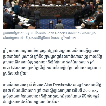
រចនា
សម្ព័ន្ធ​
Khmer English
រំលង​
និង​
បណ្តាញ​សង្គម
ចូល​
ទៅ​
ប្រធានចៅក្រម​សហរដ្ឋ​អាមេរិក​លោក John Roberts មកដល់សវនាការ​ទម្លាក់​
កាន់​
តំណែង​ប្រធានាធិបតី​ត្រាំកាលពី​ថ្ងៃទី​៣០​​ ខែមករា ឆ្នាំ២០២០។
ទំព័រ​
ភាសា
ស្វែង​
ព្រឹទ្ធ​សភា​សហរដ្ឋ​អាមេរិក​បន្តសួរ​ដេញ​ដោល​ក្រុម​មេធាវី​ការ​ពារ​ក្តី​ឲ្យ​លោក​
រក
ប្រធានាធិបតី ដូណាល់ ត្រាំ​និង​ក្រុម​រដ្ឋអាជ្ញា​នៃ​សភា​តំណាងរាស្ត្រ កាលពី​ថ្ងៃ​
ព្រហស្បតិ៍​ដែល​ជា​ថ្ងៃ​ចុង​ក្រោយ ដើម្បី​ជំនុំ​ជម្រះ​ដក​តំណែង​លោក​ ត្រាំ
ខណៈ​ដែល​ការ​សម្រេច​ចិត្ត​ដើម្បី​កោះហៅ​សាក្សី​បន្ថែម​នៅ​មាន​ភាព​ស្រពេច​
ស្រពិល​នៅ​ឡើយ។
មេធាវី​របស់​លោក ត្រាំ គឺ​លោក Alan Dershowitz បាន​ប្រកែក​កាលពី​ថ្ងៃ​
ពុធថា ​បើ​ទោះ​បី​ជា​លោក​ ត្រាំ បាន​ស្នើ​ឲ្យ​លោក​ប្រធានាធិបតី Zelensky
ផ្តល់​ប្រយោជន៍​នយោបាយ ដើម្បី​ដោះដូរ​យក​ជំនួយ​ក៏​ដោយ ក៏​មិនមែន​ធ្ងន់​
ដល់​ថ្នាក់​អាច​ដក​តំណែង​ប្រធានាធិបតី​ទេ‍។