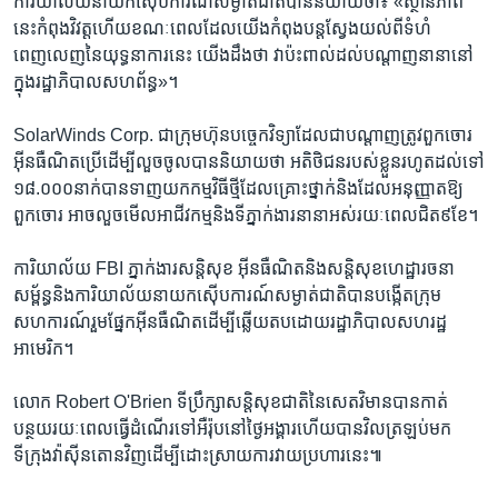
ការិយាល័យ​នាយក​ស៊ើបការណ៍​សម្ងាត់​ជាតិ​បាន​និយាយ​ថា៖ «ស្ថានភាព​
នេះ​កំពុង​វិវត្ត​ហើយ​ខណៈពេល​ដែល​យើង​កំពុង​បន្ត​ស្វែងយល់​ពីទំហំ​
ពេញលេញ​នៃ​យុទ្ធនាការ​នេះ​ យើង​ដឹង​ថា​ វា​ប៉ះពាល់​ដល់​បណ្តាញ​នានា​នៅ
ក្នុង​រដ្ឋាភិបាល​សហព័ន្ធ»។
SolarWinds Corp. ​ជា​ក្រុមហ៊ុន​បច្ចេកវិទ្យា​ដែល​ជា​បណ្តាញ​ត្រូវ​ពួក​ចោរ​
អ៊ីនធឺណិត​ប្រើ​ដើម្បី​លួច​ចូល​បាន​និយាយ​ថា​ អតិថិជន​របស់​ខ្លួន​រហូត​ដល់​ទៅ​
១៨.០០០​នាក់​បាន​ទាញ​យក​កម្ម​វិធី​ថ្មី​ដែល​គ្រោះ​ថ្នាក់​និង​ដែល​អនុញ្ញាត​ឱ្យ​
ពួក​ចោរ​ អាច​លួច​មើល​អាជីវកម្ម​និង​ទីភ្នាក់ងារ​នានា​អស់​រយៈពេល​ជិត​៩​ខែ។​
ការិយាល័យ ​FBI ភ្នាក់ងារ​សន្តិសុខ​ អ៊ីនធឺណិត​និង​សន្តិសុខ​ហេដ្ឋារចនា​
សម្ព័ន្ធ​និង​ការិយាល័យ​នាយក​ស៊ើប​ការណ៍​សម្ងាត់​ជាតិ​បាន​បង្កើត​ក្រុម​
សហការណ៍​រួម​ផ្នែក​អ៊ីនធឺណិត​ដើម្បី​ឆ្លើយតប​ដោយ​រដ្ឋាភិបាល​សហ​រដ្ឋ​
អាមេរិក។​
លោក​ Robert O'Brien ​ទីប្រឹក្សា​សន្តិសុខ​ជាតិ​នៃ​សេតវិមានបាន​កាត់​
បន្ថយ​រយៈពេល​ធ្វើ​ដំណើរ​ទៅ​អឺរ៉ុប​នៅ​ថ្ងៃអង្គារហើយ​បាន​វិល​ត្រឡប់​មក​
ទីក្រុង​វ៉ាស៊ីនតោន​វិញ​ដើម្បី​ដោះស្រាយ​ការវាយ​ប្រហារ​នេះ៕