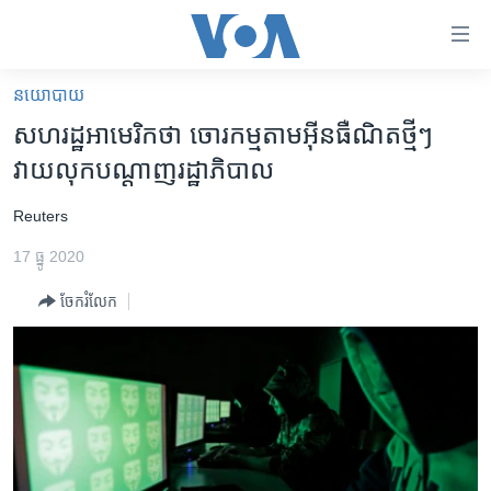
ភ្ជាប់​
ទៅ​
គេហទំព័រ​
នយោបាយ
កម្ពុជា
ទាក់ទង
សហរដ្ឋអាមេរិក​ថា ចោរកម្ម​តាម​អ៊ីនធឺណិត​ថ្មីៗ​
រំលង​
អន្តរជាតិ
វាយលុក​បណ្តាញ​រដ្ឋាភិបាល
និង​
អាមេរិក
ចូល​
​Reuters
ទៅ​​
ចិន
ទំព័រ​
17 ធ្នូ 2020
ហេឡូវីអូអេ
ព័ត៌មាន​​
ចែករំលែក
តែ​
កម្ពុជាច្នៃប្រតិដ្ឋ
ម្តង
ព្រឹត្តិការណ៍ព័ត៌មាន
រំលង​
និង​
ទូរទស្សន៍ / វីដេអូ​
ចូល​
វិទ្យុ / ផតខាសថ៍
ទៅ​
ទំព័រ​
កម្មវិធីទាំងអស់