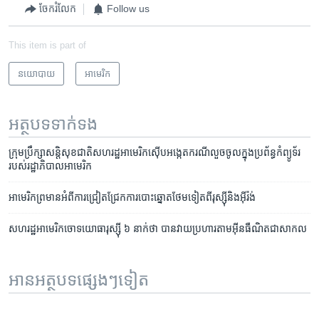
ចែករំលែក
Follow us
This item is part of
នយោបាយ
អាមេរិក​
អត្ថបទ​ទាក់ទង
ក្រុមប្រឹក្សា​សន្តិសុខ​ជាតិ​សហរដ្ឋ​អាមេរិក​ស៊ើបអង្កេត​ករណី​លួច​ចូល​ក្នុង​ប្រព័ន្ធ​កំព្យូទ័រ​
របស់​រដ្ឋាភិបាល​អាមេរិក
អាមេរិក​ព្រមាន​អំពី​ការ​ជ្រៀតជ្រែក​ការ​បោះឆ្នោត​ថែមទៀត​​​​ពី​​រុស្ស៊ី​និង​អ៊ីរ៉ង់
សហរដ្ឋ​អាមេរិក​ចោទ​យោធា​រុស្ស៊ី ៦ នាក់​ថា បាន​វាយ​ប្រហារ​តាម​អ៊ីនធឺណិត​ជា​សាកល
អានអត្ថបទផ្សេងៗទៀត