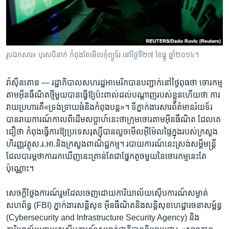
រចនា
សម្ព័ន្ធ​
Khmer English
រំលង​
និង​
បណ្តាញ​សង្គម
ចូល​
រូបឯកសារ៖ បុរស​បីនាក់​​ កំពុង​តែ​មើល​​កុំព្យូទ័រ​​​ នៅ​ថ្ងៃទី២៧ ខែធ្នូ ឆ្នាំ២០១៤។
ទៅ​
កាន់​
វ៉ាស៊ីនតោន —
រដ្ឋាភិបាល​សហរដ្ឋ​អាមេរិក​បាន​បញ្ជាក់​នៅ​ថ្ងៃពុធ​ថា​ ចោរកម្ម​
ទំព័រ​
ភាសា
តាម​អ៊ីនធឺណិត​ថ្មី​មួយ​បាន​ធ្វើ​ឱ្យ​ប៉ះពាល់​ដល់​បណ្តាញ​របស់​ខ្លួន​ហើយ​ថា​ ការ
ស្វែង​
វាយ​ប្រហារ​គឺ​«ទ្រង់ទ្រាយ​ធំ​និង​កំពុង​បន្ត»។​ ទីភ្នាក់ងារ​សារព័ត៌មាន​រ៉យទ័រ​
រក
បាន​រាយការណ៍​កាលពី​ដើម​សប្តាហ៍​នេះ​ថាក្រុម​ចោរតាម​អ៊ីនធឺណិត​ ដែល​គេ​
ជឿ​ថា​ កំពុង​ធ្វើការ​ឱ្យ​ប្រទេស​រុស្ស៊ី​បាន​លួចមើល​អ៊ីម៉ែល​ផ្ទៃ​ក្នុង​របស់​ក្រសួង​
ហិរញ្ញវត្ថុ​ស.រ.អា.​និង​ក្រសួង​ពាណិជ្ជកម្ម។​ របាយការណ៍​នេះ​ស្រង់​សម្តី​មន្ត្រី
ដែល​បារម្ភ​ថា​ការរកឃើញ​នេះ​គ្រាន់​តែ​ជា​ផ្នែក​តូច​មួយ​នៃ​ចោរកម្ម​នេះ​តែ​
ប៉ុណ្ណោះ។
សេចក្តី​ថ្លែងការណ៍​រួម​ដែល​ចេញដោយ​ការិយាល័យ​ស៊ើបការណ៍​សម្ងាត់​
សហព័ន្ធ ​(FBI) ​ភ្នាក់ងារ​សន្តិសុខ​ អ៊ីនធឺណិត​និង​សន្តិសុខ​ហេដ្ឋារចនា​សម្ព័ន្ធ
​(Cybersecurity and Infrastructure Security Agency)​ និង​