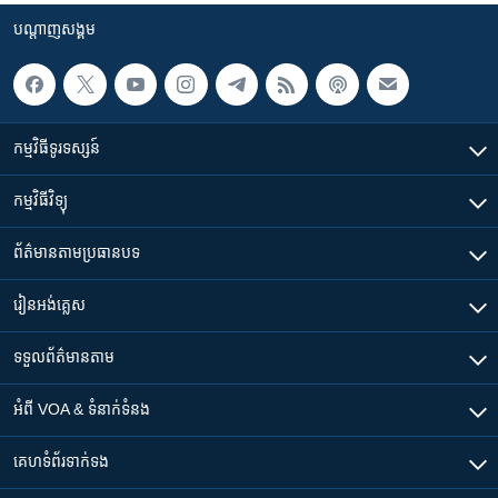
បណ្តាញ​សង្គម
កម្មវិធី​ទូរទស្សន៍
កម្មវិធី​វិទ្យុ
ព័ត៌មាន​តាមប្រធានបទ​
រៀន​​អង់គ្លេស
ទទួល​ព័ត៌មាន​តាម
អំពី​ VOA & ទំនាក់ទំនង
គេហទំព័រ​​ទាក់ទង