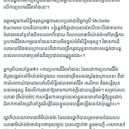
សហរដ្ឋ​អាមេរិក​ស្ថិត​ក្នុង​ចំណោម​ក្រុម​អ្នក​រិះគន់​ជា​ច្រើន​ដែល​ថ្កោលទោស​
លើ​ការ​ប្រហារ​ជីវិត​ទាំង​នេះ។
ឧត្តម​ស្នងការសិទ្ធិ​មនុស្ស​អង្គការ​សហប្រជាជាតិ​អ្នកស្រី Michelle
Bachelet បាន​និយាយ​ថា៖ «ខ្ញុំ​រន្ធត់​ចិត្ត​ដោយសារតែ​បើ​ទោះបីជា​មាន​ការ​
អំពាវនាវ​នៅ​ទូទាំង​ពិភពលោក​ក៏ដោយ ក៏​របប​យោធា​មីយ៉ាន់ម៉ា​នៅតែ​ធ្វើ​ការ​
ប្រហារ​ជីវិត​សកម្មជន​ទាំង​នេះ​ដោយ​មិន​ខ្វល់​អំពី​សិទ្ធិ​មនុស្ស។ វិធានការ​ដ៏​
ឃោរឃៅ​និង​ថយក្រោយ​នេះ​គឺ​ជា​ការ​ពង្រីក​នូវ​យុទ្ធនាការ​គាប​សង្កត់​ជា​បន្ត​
របស់​របប​យោធា​ប្រឆាំង​នឹង​ប្រជាពលរដ្ឋ​ខ្លួន​ឯង»។
អ្នកស្រី​បាន​បន្ថែម​ថា៖ «ការ​ប្រហារ​ជីវិត​ទាំង​នេះ ដែល​ជា​ការ​ប្រហារ​ជីវិត​
ដំបូង​បង្អស់​នៅ​មីយ៉ាន់ម៉ា​ក្នុង​រយៈពេល​ជា​ច្រើន​ទសវត្សរ៍​ចុងក្រោយ​នេះ គឺ​ជា​
ការ​រំលោភ​យ៉ាង​ឃោរឃៅ​លើ​សិទ្ធិ​រស់រាន​មាន​ជីវិត សេរីភាព និង​សន្តិសុខ​
របស់​មនុស្ស និង​លើ​ការ​ធានា​ឱ្យ​មាន​ការ​កាត់​ក្ដី​ដោយ​យុត្តិធម៌។ សម្រាប់​របប​
យោធា [មីយ៉ាន់ម៉ា] ការ​បង្កើន​ការ​សម្លាប់​របស់​ខ្លួន​នេះ​មាន​តែ​ធ្វើ​ឱ្យ​ខ្លួន​ជាប់​
ជំពាក់​កាន់តែ​ជ្រៅ​នៅ​ក្នុង​វិបត្តិ​ដែល​ខ្លួន​បាន​បង្កើត​ឡើង​នេះ​តែ​ប៉ុណ្ណោះ»។
រដ្ឋាភិបាល​ឯកភាព​ជាតិ​មីយ៉ាន់ម៉ា ដែល​ជា​រដ្ឋាភិបាល​ស្រមោល​ដែល​របប​
យោធា​មីយ៉ាន់ម៉ា​ចាត់ទុក​ថា​ខុស​ច្បាប់ បាន​បញ្ជាក់​ថា ខ្លួន​មាន​ក្ដី «សោកសៅ​