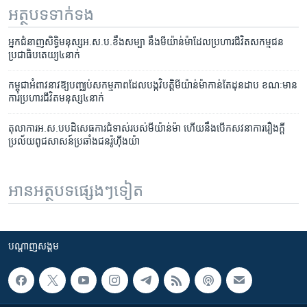
អត្ថបទ​ទាក់ទង
អ្នក​ជំនាញ​សិទ្ធិ​មនុស្ស​អ.ស.ប.​ខឹង​សម្បា​ នឹង​មីយ៉ាន់ម៉ា​ដែល​​​​ប្រហារ​ជីវិត​សកម្មជន​
ប្រជាធិបតេយ្យ​៤​នាក់​
កម្ពុជា​អំពាវនាវ​​ឱ្យ​បញ្ឈប់​សកម្មភាព​ដែល​បង្ក​​វិបត្តិ​មីយ៉ាន់ម៉ា​កាន់​តែ​ដុនដាប ខណៈ​មាន​
ការ​ប្រហារ​ជីវិត​មនុស្ស​៤នាក់
តុលាការ​អ.ស.ប​បដិសេធ​ការ​ជំទាស់​របស់​មីយ៉ាន់ម៉ា ហើយ​នឹង​បើក​សវនាការ​រឿង​ក្តី​
ប្រល័យពូជសាសន៍​ប្រឆាំង​ជន​រ៉ូហ៊ីងយ៉ា
អានអត្ថបទផ្សេងៗទៀត
បណ្តាញ​សង្គម