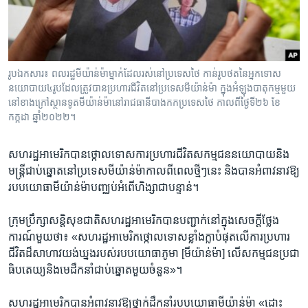
រចនា
សម្ព័ន្ធ​
Khmer English
រំលង​
និង​
បណ្តាញ​សង្គម
ចូល​
រូប​ឯកសារ៖ ពលរដ្ឋ​មីយ៉ាន់ម៉ា​ម្នាក់​ដែល​រស់​នៅ​ប្រទេស​ថៃ កាន់​រូបថត​នៃ​អ្នក​ទោស​
ទៅ​
នយោបាយ​​៤​រូប​ដែល​ត្រូវ​បាន​ប្រហារ​ជីវិត​នៅ​ប្រទេស​មីយ៉ាន់ម៉ា ក្នុង​​អំឡុង​បាតុកម្ម​មួយ​
កាន់​
នៅ​ខាង​ក្រៅ​ស្ថានទូត​មីយ៉ាន់ម៉ា​នៅ​រាជធានី​បាងកក​ប្រទេស​ថៃ​ កាល​ពី​ថ្ងៃ​ទី​២៦ ខែ​
កក្កដា​ ឆ្នាំ​២០២២។
ទំព័រ​
ភាសា
ស្វែង​
រក
សហរដ្ឋ​អាមេរិក​បាន​ថ្កោលទោស​ការ​ប្រហារ​ជីវិត​សកម្មជន​នយោបាយ​និង​
មន្ត្រី​ជាប់​ឆ្នោត​នៅ​ប្រទេស​មីយ៉ាន់ម៉ា​កាលពី​ពេល​ថ្មីៗ​នេះ និង​បាន​អំពាវនាវ​ឱ្យ​
របប​យោធា​មីយ៉ាន់ម៉ា​បញ្ឈប់​អំពើ​ហិង្សា​ជា​បន្ទាន់។
ក្រុមប្រឹក្សា​សន្តិសុខ​ជាតិ​សហរដ្ឋ​អាមេរិក​បាន​បញ្ជាក់​នៅ​ក្នុង​សេចក្ដី​ថ្លែង
ការណ៍​មួយ​ថា៖ «សហរដ្ឋ​អាមេរិក​ថ្កោលទោស​ខ្លាំងក្លា​បំផុត​លើ​ការ​ប្រហារ​
ជីវិត​ដ៏​សាហាវ​យង់ឃ្នង​របស់​របប​យោធា​ភូមា [មីយ៉ាន់ម៉ា] លើ​សកម្មជន​ប្រជា
ធិបតេយ្យ​និង​មេដឹកនាំ​ជាប់​ឆ្នោត​មួយ​ចំនួន»។
សហរដ្ឋ​អាមេរិក​បាន​អំពាវនាវ​ឱ្យ​ថ្នាក់​ដឹកនាំ​របប​យោធា​មីយ៉ាន់ម៉ា «ដោះ