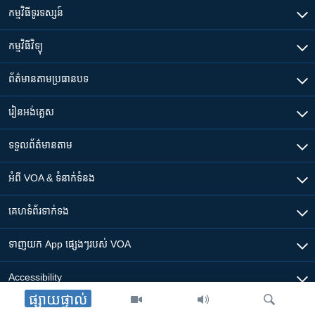
កម្មវិធី​ទូរទស្សន៍
កម្មវិធី​វិទ្យុ
ព័ត៌មាន​តាមប្រធានបទ​
រៀន​​អង់គ្លេស
ទទួល​ព័ត៌មាន​តាម
អំពី​ VOA & ទំនាក់ទំនង
គេហទំព័រ​​ទាក់ទង
ទាញយក​ App ផ្សេងៗ​របស់​ VOA
Accessibility
ផ្សាយផ្ទាល់