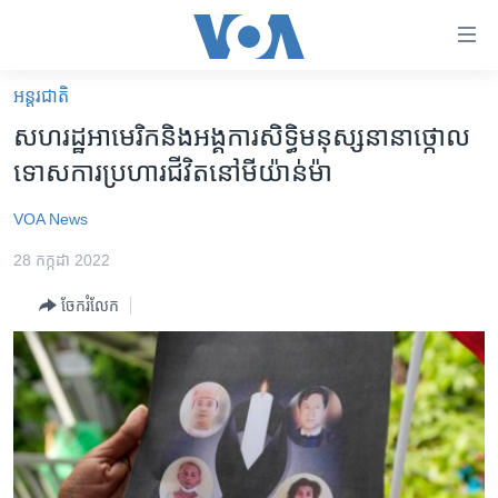
ភ្ជាប់​
ទៅ​
គេហទំព័រ​
អន្តរជាតិ
កម្ពុជា
ទាក់ទង
សហរដ្ឋ​អាមេរិក​និង​អង្គការ​សិទ្ធិ​មនុស្ស​នានា​ថ្កោល
រំលង​
អន្តរជាតិ
ទោស​ការ​ប្រហារ​ជីវិត​នៅ​មីយ៉ាន់ម៉ា
និង​
អាមេរិក
ចូល​
VOA News
ទៅ​​
ចិន
ទំព័រ​
28 កក្កដា 2022
ហេឡូវីអូអេ
ព័ត៌មាន​​
ចែករំលែក
តែ​
កម្ពុជាច្នៃប្រតិដ្ឋ
ម្តង
ព្រឹត្តិការណ៍ព័ត៌មាន
រំលង​
និង​
ទូរទស្សន៍ / វីដេអូ​
ចូល​
វិទ្យុ / ផតខាសថ៍
ទៅ​
ទំព័រ​
កម្មវិធីទាំងអស់