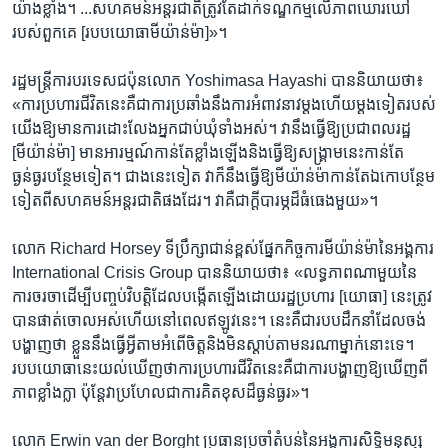
យ៉ាង​ខ្លាំង។ ...សហគមន៍​អន្តរជាតិ​ត្រូវតែ​ដាក់​ទណ្ឌកម្ម​លើ​ភាព​ឃោរឃៅ​
របស់​ពួកគេ [របប​យោធា​មីយ៉ាន់ម៉ា]»។
រដ្ឋមន្ត្រី​ការបរទេស​ជប៉ុន​លោក Yoshimasa Hayashi បាន​និយាយ​ថា៖
«ការ​ប្រហារ​ជីវិត​នេះ​គឺ​ជា​ការ​ប្រឆាំង​នឹង​ការ​អំពាវនាវ​ម្ដង​ហើយ​ម្ដង​ទៀត​របស់​
យើង​ឱ្យ​មាន​ការ​ដោះលែង​អ្នក​ជាប់​ឃុំ​ទាំង​អស់។ វា​នឹង​ធ្វើ​ឱ្យ​ប្រជាពលរដ្ឋ
[មីយ៉ាន់ម៉ា] មាន​អារម្មណ៍​កាន់តែ​ខ្លាំង​ឡើង​និង​ធ្វើ​ឱ្យ​សង្គ្រាម​នេះ​កាន់តែ​
ធ្ងន់ធ្ងរ​បន្ថែម​ទៀត។ ជាង​នេះ​ទៀត វា​ក៏​នឹង​ធ្វើ​ឱ្យ​មីយ៉ាន់ម៉ា​កាន់តែ​ឯកោ​បន្ថែម​
ទៀត​ពី​សហគមន៍​អន្តរជាតិ​ផង​ដែរ។ វា​គឺ​ជា​ក្ដី​បារម្ភ​ដ៏​ធំធេង​មួយ»។
លោក Richard Horsey ទីប្រឹក្សា​ជាន់​ខ្ពស់​ផ្នែក​កិច្ចការ​មីយ៉ាន់ម៉ា​នៃ​អង្គការ
International Crisis Group បាន​និយាយ​ថា៖ «លទ្ធភាព​ណា​មួយ​នៃ​
ការ​ចរចា​ដើម្បី​បញ្ចប់​វិបត្តិ​ដែល​បង្កើត​ឡើង​ដោយ​រដ្ឋប្រហារ [យោធា] នេះ​ត្រូវ​
បាន​ផាត់​ចោល​អស់​ហើយ​នៅ​ពេល​ឥឡូវ​នេះ។ នេះ​គឺ​ជា​របប​ដឹកនាំ​ដែល​ចង់​
បង្ហាញ​ថា ខ្លួន​នឹង​ធ្វើ​អ្វី​តាម​អំពើ​ចិត្ត​និង​មិន​ស្ដាប់​តាម​នរណា​ម្នាក់​នោះ​ទេ។
របប​យោធា​នេះ​យល់​ឃើញ​ថា​ការ​ប្រហារ​ជីវិត​នេះ​គឺ​ជា​ការ​បង្ហាញ​ឱ្យ​ឃើញ​ពី​
ភាព​ខ្លាំងក្លា ប៉ុន្តែ​វា​ប្រហែលជា​ការ​គិត​ខុស​ដ៏​ធ្ងន់ធ្ងរ»។
លោក Erwin van der Borght ប្រធាន​ប្រចាំ​តំបន់​នៃ​អង្គការ​សិទ្ធិ​មនុស្ស