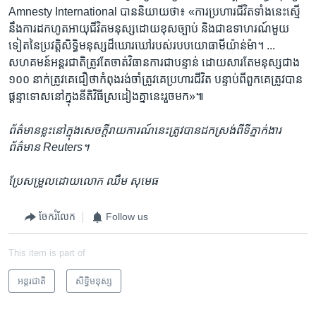
Amnesty International បាន​និយាយ​ថា៖ «ការ​ប្រហារ​ជីវិត​ទាំង​នេះ​ស្មើ​
នឹង​ការ​ដក​ហូត​អាយុ​ជីវិត​មនុស្ស​ដោយ​ខុស​ច្បាប់ និង​ជា​ឧទាហរណ៍​មួយ​
ទៀត​នៃ​ប្រវត្តិ​សិទ្ធិ​មនុស្ស​ដ៏​ឃោរឃៅ​របស់​របប​យោធា​មីយ៉ាន់ម៉ា។ ...
សហគមន៍​អន្តរជាតិ​ត្រូវតែ​ចាត់​វិធានការ​ជា​បន្ទាន់ ដោយសារតែ​មនុស្ស​ជាង
១០០ នាក់​ត្រូវ​គេ​ជឿ​ថា​កំពុង​រង់ចាំ​ត្រូវ​គេ​ប្រហារ​ជីវិត បន្ទាប់ពី​ពួកគេ​ត្រូវ​បាន​
ផ្តន្ទាទោស​នៅ​ក្នុង​នីតិវិធី​ស្រដៀង​គ្នា​នេះ​រួច​មក»៕
ព័ត៌មាន​ខ្លះ​នៅ​ក្នុង​សេចក្ដី​រាយការណ៍​នេះ​ត្រូវ​បាន​ដកស្រង់​ពី​ទីភ្នាក់ងារ​
ព័ត៌មាន Reuters។
ប្រែ​សម្រួល​ដោយ​លោក ឈឹម សុមេធ
ចែករំលែក
Follow us
This item is part of
អន្តរជាតិ
សិទ្ធិ​មនុស្ស