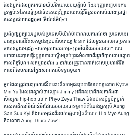
លែង​អ្នក​ដែល​ពួកគេ​បាន​ឃុំឃាំង​ដោយ​អយុត្តិធម៌ និង​អនុញ្ញាត​ឱ្យ​មាន​ការ​
ត្រឡប់​ទៅ​រក​លទ្ធិ​ប្រជាធិបតេយ្យ​វិញ​ដោយ​សន្តិវិធី​ស្រប​តាម​បំណង​ប្រាថ្នា​
របស់​ប្រជាពលរដ្ឋ​ភូមា [មីយ៉ាន់ម៉ា]»។
ប្រព័ន្ធ​ផ្សព្វផ្សាយ​រដ្ឋ​របស់​ប្រទេស​មីយ៉ាន់ម៉ា​បាន​រាយការណ៍​ថា ប្រទេស​នេះ​
បាន​ប្រហារ​ជីវិត​សកម្មជន​ប្រជាធិបតេយ្យ ៤ នាក់ ដែល​ខ្លួន​បាន​ចោទ​ប្រកាន់​
ថា​បាន​ជួយ​អនុវត្ត «សកម្មភាព​ភេរវកម្ម» ប្រឆាំង​នឹង​របប​យោធា។ របប​
យោធា​នេះ​បាន​ធ្វើ​រដ្ឋប្រហារ​ដណ្ដើម​គ្រប់គ្រង​អំណាច​ពី​រដ្ឋាភិបាល​ជាប់​ឆ្នោត​
កាលពី​ឆ្នាំ​មុន។ សកម្មជន​ទាំង ៤ នាក់​នេះ​ត្រូវ​បាន​កាត់ទោស​ប្រហារ​ជីវិត​
កាលពី​ខែ​មករា​នៅ​ក្នុង​សវនាការ​បិទ​ទ្វារ​មួយ។
អ្នក​ដែល​ត្រូវ​បាន​ប្រហារ​ជីវិត​នោះ​គឺ​សកម្មជន​ប្រជាធិបតេយ្យ​លោក Kyaw
Min Yu ដែល​គេ​ស្គាល់​ថា​ឈ្មោះ Jimmy អតីត​សមាជិក​សភា​និង​ជា​
សិល្បករ hip-hop លោក Phyo Zeya Thaw ដែល​ជា​សម្ព័ន្ធមិត្ត​ម្នាក់​
របស់​មេដឹកនាំ​មីយ៉ាន់ម៉ា​ដែល​របប​យោធា​ទម្លាក់​ពី​តំណែង​អ្នកស្រី Aung
San Suu Kyi និង​សកម្មជន​ពីរ​នាក់​ផ្សេង​ទៀត​គឺ​លោក Hla Myo Aung
និង​លោក Aung Thura Zaw។