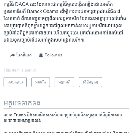
កម្មវិធី DACA នេះ ដែល​នេះ​ជា​កម្មវិធី​មួយ​បង្កើត​ឡើង​ដោយ​អតីត​
ប្រធានាធិបតី Barack Obama ដើម្បី​ការពារ​ជន​អន្តោប្រវេសន៍​ជិត ៨
សែន​នាក់ ពី​ការ​បញ្ជូន​ចេញ​ពី​សហរដ្ឋ​អាមេរិក ដែល​ជន​អន្តោ​ប្រវេសន៍​ទាំង​
នោះ​ត្រូវ​បាន​ឪពុក​ម្ដាយ​ពួកគេ​នាំ​ចូល​មក​កាន់​សហរដ្ឋ​អាមេរិក​ដោយ​ខុស​
ច្បាប់​តាំង​ពី​ពួកគេ​នៅ​ជា​កុមារ ហើយ​ឥឡូវ​នេះ អ្នក​ទាំង​នោះ​នៅតែ​រស់នៅ​
ដោយ​ខុស​ច្បាប់​ដដែល​នៅ​ក្នុង​សហរដ្ឋ​អាមេរិក៕
ចែករំលែក
Follow us
This item is part of
នយោបាយ
អាមេរិក​
អន្តរជាតិ
សិទ្ធិ​មនុស្ស
អត្ថបទ​ទាក់ទង
លោក Trump និង​សមាជិក​សភា​សំខាន់ៗ​មួយ​ចំនួន​ពិភាក្សា​គ្នា​ពាក់ព័ន្ធ​នឹង​គោល
នយោបាយ​អន្តោប្រវេសន៍