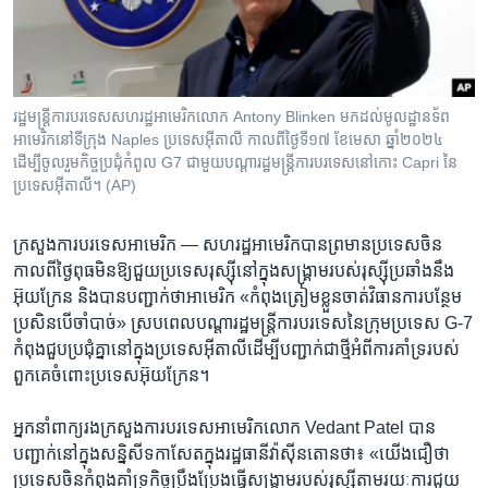
រចនា
សម្ព័ន្ធ​
បណ្តាញ​សង្គម
រំលង​
និង​
ចូល​
រដ្ឋមន្ត្រី​ការបរទេស​សហរដ្ឋ​អាមេរិក​លោក Antony Blinken មកដល់​មូលដ្ឋានទ័ព
ភាសា
ទៅ​
អាមេរិក​នៅទីក្រុង Naples ប្រទេសអ៊ីតាលី កាលពីថ្ងៃទី១៧ ខែមេសា ឆ្នាំ២០២៤
កាន់​
ដើម្បីចូលរួមកិច្ចប្រជុំកំពូល G7 ជាមួយ​បណ្ដា​រដ្ឋមន្ត្រី​ការបរទេស​នៅ​កោះ Capri នៃ​
ប្រទេស​អ៊ីតាលី។ (AP)
ទំព័រ​
ស្វែង​
រក
ក្រសួង​ការបរទេស​អាមេរិក —
សហរដ្ឋ​អាមេរិក​បាន​ព្រមាន​ប្រទេស​ចិន​
កាលពី​ថ្ងៃ​ពុធ​មិន​ឱ្យ​ជួយ​ប្រទេស​រុស្ស៊ី​នៅ​ក្នុង​សង្គ្រាម​របស់​រុស្ស៊ី​ប្រឆាំង​នឹង​
អ៊ុយក្រែន និង​បាន​បញ្ជាក់​ថា​អាមេរិក «កំពុង​ត្រៀម​ខ្លួន​ចាត់​វិធានការ​បន្ថែម​
ប្រសិនបើ​ចាំបាច់» ស្របពេល​បណ្ដា​រដ្ឋមន្ត្រី​ការបរទេស​នៃ​ក្រុម​ប្រទេស G-7
កំពុង​ជួប​ប្រជុំ​គ្នា​នៅ​ក្នុង​ប្រទេស​អ៊ីតាលី​ដើម្បី​បញ្ជាក់​ជាថ្មី​អំពី​ការ​គាំទ្រ​របស់​
ពួកគេ​ចំពោះ​ប្រទេស​អ៊ុយក្រែន។
អ្នកនាំពាក្យ​រង​ក្រសួង​ការបរទេស​អាមេរិក​លោក Vedant Patel បាន​
បញ្ជាក់​នៅ​ក្នុង​សន្និសីទ​កាសែត​ក្នុង​រដ្ឋធានី​វ៉ាស៊ីនតោន​ថា៖ «យើង​ជឿ​ថា
ប្រទេស​ចិន​កំពុង​គាំទ្រ​កិច្ច​ប្រឹងប្រែង​ធ្វើ​សង្គ្រាម​របស់​រុស្ស៊ី​តាម​រយៈ​ការ​ជួយ​