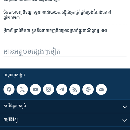
ចិនគេចចេញពីទណ្ឌកម្មនានាដោយយករុស្ស៊ីជាអ្នកផ្គត់ផ្គង់ប្រេងធំជាងគេនៅ
ឆ្នាំ២០២៣
អ៊ីតាលីប្រាប់ចិនថា ខ្លួននឹងចាកចេញពីគម្រោងក្រវាត់ផ្លូវពាណិជ្ជកម្ម BRI
អានអត្ថបទផ្សេងៗទៀត
បណ្តាញ​សង្គម
កម្មវិធី​ទូរទស្សន៍
កម្មវិធី​វិទ្យុ