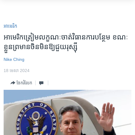
ភ្ជាប់​
ទៅ​
កម្ពុជា
គេហទំព័រ​
អន្តរជាតិ
អាមេរិក​
ទាក់ទង
អាមេរិក
អាមេរិក​ត្រៀម​លក្ខណៈ​ចាត់​វិធានការ​បន្ថែម ខណៈ​
រំលង​
ខ្លួន​ព្រមាន​ចិន​មិន​ឱ្យ​ជួយ​រុស្ស៊ី
ចិន
និង​
ចូល​
ហេឡូវីអូអេ
Nike Ching
ទៅ​​
កម្ពុជាច្នៃប្រតិដ្ឋ
ទំព័រ​
18 មេសា 2024
ព័ត៌មាន​​
ព្រឹត្តិការណ៍ព័ត៌មាន
ចែករំលែក
តែ​
ទូរទស្សន៍ / វីដេអូ​
ម្តង
រំលង​
វិទ្យុ / ផតខាសថ៍
និង​
កម្មវិធីទាំងអស់
ចូល​
ទៅ​
Khmer English
ទំព័រ​