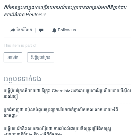
ព័ត៌មាន​ខ្លះ​នៅ​ក្នុង​សេចក្ដី​រាយការណ៍​នេះ​ត្រូវបាន​ដកស្រង់​មកពី​ទីភ្នាក់ងារ​
សារព័ត៌មាន Reuters។
ចែករំលែក
Follow us
This item is part of
អាមេរិក​
វិបត្តិអ៊ុយក្រែន
អត្ថបទ​ទាក់ទង
មន្ត្រី​អ៊ុយក្រែន​និយាយ​ថា ទីក្រុង Chernihiv រង​ការ​វាយ​ប្រហារ​ដ៏​ប្រល័យ​ដោយ​មីស៊ីល​
របស់​រុស្ស៊ី
អ្នក​ជំនាញ​ថា ជប៉ុន​ចង់ជួយ​ផ្សះផ្សា​ការ​បែកបាក់គ្នា​លើ​សកលលោក​ដោយ​«វិធី​
សាមញ្ញ»
មន្ត្រី​អាមេរិក​និង​សហភាព​អឺរ៉ុប​ថា ការ​ទប់​ទល់​ជាមួយចិន​ត្រូវ​ប្រើ​វិធីសាស្ត្រ
«បន្ថយហានិភ័យ» និង «ធ្វើ​ពិពិធកម្ម»