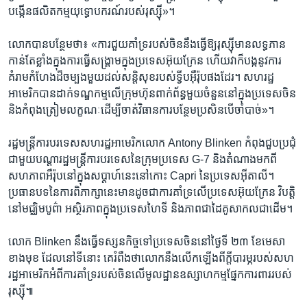
បង្កើន​ផលិតកម្ម​យុទ្ធោបករណ៍​របស់​រុស្ស៊ី»។
លោក​បាន​បន្ថែម​ថា៖ «ការ​ជួយ​គាំទ្រ​របស់​ចិន​នឹង​ធ្វើ​ឱ្យ​រុស្ស៊ី​មាន​លទ្ធភាន​
កាន់តែ​ខ្លាំង​ក្នុង​ការ​ធ្វើ​សង្គ្រាម​ក្នុង​ប្រទេស​អ៊ុយក្រែន ហើយ​វា​ក៏​បង្ក​នូវ​ការ​
គំរាមកំហែង​ដ៏​ចម្បង​មួយ​ដល់​សន្តិសុខ​របស់​ទ្វីប​អ៊ឺរ៉ុប​ផងដែរ។ សហរដ្ឋ​
អាមេរិកបាន​ដាក់​ទណ្ឌកម្ម​លើ​ក្រុមហ៊ុន​ពាក់ព័ន្ធ​មួយ​ចំនួន​នៅ​ក្នុង​ប្រទេស​ចិន
និង​កំពុង​ត្រៀម​លក្ខណៈ​ដើម្បី​ចាត់​វិធានការ​បន្ថែម​ប្រសិនបើ​ចាំបាច់»។
រដ្ឋមន្ត្រី​ការបរទេស​សហរដ្ឋ​អាមេរិក​លោក Antony Blinken កំពុង​ជួប​ប្រជុំ​
ជាមួយ​បណ្ដា​រដ្ឋមន្ត្រី​ការបរទេស​នៃ​ក្រុម​ប្រទេស G-7 និង​តំណាង​មកពី​
សហភាព​អឺរ៉ុប​នៅ​ក្នុង​សប្តាហ៍​នេះ​នៅ​កោះ Capri នៃ​ប្រទេស​អ៊ីតាលី។
ប្រធានបទ​នៃ​ការ​ពិភាក្សា​នេះ​មាន​ដូចជា​ការ​គាំទ្រ​លើ​ប្រទេស​អ៊ុយក្រែន វិបត្តិ​
នៅ​មជ្ឈិមបូព៌ា អស្ថិរភាព​ក្នុង​ប្រទេស​ហៃទី និង​ភាព​ជា​ដៃគូ​សាកល​ជាដើម។
លោក Blinken នឹង​ធ្វើ​ទស្សនកិច្ច​ទៅ​ប្រទេស​ចិន​នៅ​ថ្ងៃ​ទី ២៣ ខែ​មេសា​
ខាងមុខ ដែល​នៅ​ទីនោះ គេ​រំពឹង​ថា​លោក​នឹង​លើកឡើង​ពី​ក្តី​បារម្ភ​របស់​សហ
រដ្ឋ​អាមេរិក​អំពី​ការ​គាំទ្រ​របស់​ចិន​លើ​មូលដ្ឋាន​ឧស្សាហកម្ម​ផ្នែក​ការពារ​របស់​
រុស្ស៊ី៕