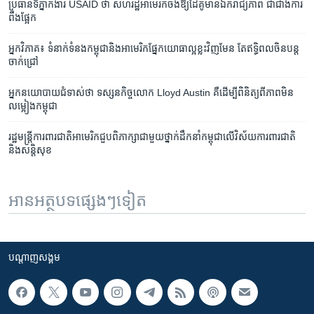
ប្រធាន​ទីភ្នាក់ងារ USAID ថា សហរដ្ឋ​អាមេរិក​ចង់ឱ្យ​ដៃគូ​មាន​ឯករាជ្យភាព ជាជាង​ការ​
ពឹង​ផ្អែក
អ្នកវិភាគ៖ ទំនាក់ទំនង​កម្ពុជា​និង​អាមេរិក​ផ្នែក​យោធា​ល្អ​ខ្លះ​វិញ​មែន តែ​ឥទ្ធិពល​ចិន​បន្ត​
ចាក់​ជ្រៅ
អ្នកនយោបាយ​ជំទាស់​ថា ទស្សនកិច្ច​លោក Lloyd Austin គឺ​ដើម្បី​ពិនិត្យ​ពី​ភាព​មិន​
លម្អៀង​កម្ពុជា
រដ្ឋ​មន្ត្រី​ការពារជាតិ​អាមេរិក​ជួប​ពិភាក្សា​ជាមួយ​ថ្នាក់​ដឹកនាំ​កម្ពុជា​លើ​វិស័យ​ការពារ​ជាតិ​
និង​សន្តិសុខ
អានអត្ថបទផ្សេងៗទៀត
បណ្តាញ​សង្គម