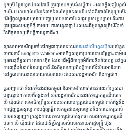
អ្នកស្រី ប្រៃហ្គេត អែលវ៉កឃឺ ត្រូវបាន​ដក​ស្រង់​សម្តី​ថា៖ «សេចក្តីសង្ឃឹម​ខ្ពស់​
ផង​ដែរ ដោយ​ចង់​ឃើញ​ទំនាក់​ទំនង​នៃប្រទេស​យើង​ទាំង​ពីរ​កាន់​តែ​ល្អ​ប្រសើរ
ដើម្បី​ចូលរួម​ដោះស្រាយ​បញ្ហា​ប្រឈម​នានា​ដែល​ជួបប្រទះ​ម្តង​ម្កាល និងការ
គ្រប់គ្រង​សមរ​ភូមិថ្មី តាមរយៈការសន្ទនាគ្នា ដែលនេះគឺមូល​ដ្ឋាន​គ្រឹះដ៏រឹងមាំ​
នៃ​កិច្ច​សហប្រតិបត្តិការ​ទ្វេភាគី»។
ស្ថាន​ទូត​អាមេរិក​ប្រចាំ​នៅ​កម្ពុជា​បាន​សរសេរ​
សារ​នៅ​លើ​ហ្វេស​ប៊ុក​
របស់​ខ្លួន​
ថា​ភារធារី Bridgette Walker «មាន​កិច្ច​សន្ទនា​ប្រកប​ដោយ​ផ្លែផ្កា»​ជាមួយ​
ប្រធានព្រឹទ្ធ​សភា លោក ហ៊ុន សែន ដើម្បី​ពិភាក្សា​អំពី​ការ​ខិតខំ​ជា​បន្ត នៅ​ក្នុង​
ការ​ពង្រឹង​ទំនាក់​ទំនង​ទ្វេភាគី និង​កិច្ចសហ​ប្រតិបត្តិ​ការ​លើ​វិស័យអាទិភាព
នៅ​ក្នុង​គោល​នយោ​បាយ​ការបរទេស រវាង​សហរដ្ឋ​អាមេរិក និង​កម្ពុជា។
គួរ​បញ្ជាក់​ថា ​ទំនាក់​ទំនង​រវាង​កម្ពុជា និង​អាមេរិក​ហាក់​មាន​ភាព​រកាំ​រកូស​ជា​
បន្ត​បន្ទាប់។ កាល​ពី​កន្លង​ទៅ សហ​រដ្ឋ​អាមេរិក​បាន​ដាក់​ទណ្ឌកម្ម​លើ​លោក ​
លី យ៉ុងផាត់​ សមាជិក​ព្រឹទ្ធ​សភា​របស់​គណបក្ស​ប្រជាជន​កម្ពុជា ​ពាក់​ព័ន្ធ​នឹង​
ការ​ជួញ​ដូរ​មនុស្ស​ ការ​បង្ខំ​ឲ្យធ្វើ​ពលកម្ម​ដោយ​ខុស​ច្បាប់​និង​ការ​បោក​ប្រាស់​
តាម​អនឡាញ។ ក្រសួង​ការ​បរទេស​កម្ពុជា​ចាត់​ទុក​ថា ​ការ​ដាក់​ទណ្ឌកម្ម​លើ​
លោក​ លី យ៉ុងផាត់ ​ដែល​ជា​ទី​ប្រឹក្សា​របស់​លោក​នាយក​រដ្ឋមន្រ្តី ​ហ៊ុន