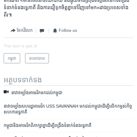
ម៉ាណែត ​«មាន​ចេតនា​នយោបាយ ​និង​ផ្ទុយ​ទាំង​ស្រុង​ពី​ស្មារតី​នៃ​ការ​ពង្រឹង​
ទំនាក់​ទំនង​ទ្វេ​ភាគី ​និង​ការ​ជឿ​ទុក​ចិត្ត​គ្នា​ទៅ​វិញ​ទៅ​មក»​រវាង​ប្រទេស​ទាំង​
ពីរ៕
ចែករំលែក
Follow us
This item is part of
កម្ពុជា
នយោបាយ
អត្ថបទ​ទាក់ទង
នាវា​ចម្បាំង​អាមេរិក​មក​ដល់​កម្ពុជា
នាវា​ចម្បាំង​សហរដ្ឋអាមេរិក USS SAVANNAH មក​ដល់​កម្ពុជា​ដើម្បី​លើក​កម្ពស់​កិច្ច
សហការ​ទ្វេភាគី
កម្ពុជា​និង​អាមេរិក​ពិភាក្សាគ្នា​ដើម្បី​ពង្រឹង​ទំនាក់​ទំនង​ទ្វេភាគី