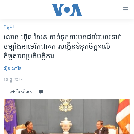
ភ្ជាប់​
ទៅ​
គេហទំព័រ​
កម្ពុជា
កម្ពុជា
ទាក់ទង
លោក ហ៊ុន សែន ចាត់ទុក​ការមក​ដល់​របស់​នាវា​
រំលង​
អន្តរជាតិ
ចម្បាំង​អាមេរិក​ជា​«ការបង្កើន​ទំនុក​ចិត្ត»​លើ​
និង​
អាមេរិក
កិច្ចសហប្រតិបត្តិការ
ចូល​
ទៅ​​
ចិន
ស៊ុន ណារិន
ទំព័រ​
ហេឡូវីអូអេ
ព័ត៌មាន​​
18 ធ្នូ 2024
តែ​
កម្ពុជាច្នៃប្រតិដ្ឋ
ម្តង
ចែករំលែក
ព្រឹត្តិការណ៍ព័ត៌មាន
រំលង​
និង​
ទូរទស្សន៍ / វីដេអូ​
ចូល​
វិទ្យុ / ផតខាសថ៍
ទៅ​
ទំព័រ​
កម្មវិធីទាំងអស់