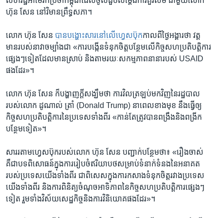
សហរដ្ឋ​អាមេរិក​ប្រចាំ​កម្ពុជា​ដែល​ចូលជួប​សម្ដែង​ការ​គួរសម ជាមួយ​លោក
ហ៊ុន សែន នៅវិមាន​ព្រឹទ្ធសភា។
លោក ហ៊ុន សែន
បាន​បង្ហោះ​សារ​នៅ​លើ​ហ្វេស​ប៊ុក
​កាល​ពី​ថ្ងៃ​អង្គារ​ថា ​វត្ត
មាន​របស់​នាវា​ចម្បាំង​ជា​ «ការ​បង្កើន​ទំនុក​ចិត្ត​បន្ថែម​លើ​កិច្ចសហប្រតិបត្តិការ
ផ្សេងៗ​ទៀត​ដែល​មាន​ស្រាប់ និង​តាម​រយៈ​សកម្មភាព​នានា​របស់ ​USAID
ផង​ដែរ»។
លោក ហ៊ុន សែន ក៏​បង្ហាញ​ក្តី​សង្ឃឹម​ថា ​ការវិ​ល​ត្រឡប់មក​វិញនៃរដ្ឋបាល​
របស់​លោក ដូណាល់ ត្រាំ (Donald Trump) ​នាពេលខាង​មុខ ​នឹង​ធ្វើ​ឲ្យ
កិច្ចសហ​ប្រតិបត្តិការ​នៃ​ប្រទេស​ទាំង​ពីរ «កាន់​តែ​ត្រូវ​បាន​ពង្រឹង​និង​ពង្រីក​
បន្ថែម​ទៀត»។
សារ​រតាម​ហ្វេសប៊ុក​របស់​លោក ហ៊ុន សែន បញ្ជាក់​បន្ថែម​ថា៖ ​«រឿង​ចាស់​
គឺជា​បទ​ពិសោធន៍​ក្នុង​ការរៀប​ចំ​ឥរិយាបថ​សម្រាប់​ទំនាក់​ទំនង​នៃ​អនាគត​
របស់​ប្រទេស​យើង​ទាំង​ពីរ ​ជាពិសេស​ក្នុង​ការ​កសាង​ទំនុកចិត្ត​រវា​ងប្រទេស​
យើង​ទាំងពីរ និង​ការ​ពិនិត្យ​ចំណុច​អាទិភាព​នៃ​កិច្ចសហប្រតិបត្តិការ​ផ្សេងៗ​
ទៀត រួម​ទាំង​វិស័យសេដ្ឋកិច្ច​និង​ការ​វិនិយោគ​ផង​ដែរ»។