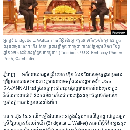
រចនា
សម្ព័ន្ធ​
Khmer English
រំលង​
និង​
បណ្តាញ​សង្គម
ចូល​
ទៅ​
អ្នកស្រី Bridgette L. Walker ភារធារីស្តីទីនៃស្ថានទូតអាមេរិកប្រចាំកម្ពុជានៅក្នុង
កាន់​
ជំនួបជាមួយលោក ហ៊ុន សែន ប្រធានព្រឹទ្ធសភាកម្ពុជា កាលពីថ្ងៃអង្គារ ទី១៧ ខែធ្នូ
ទំព័រ​
ឆ្នាំ២០២៤ នៅវិមានព្រឹទ្ធសភាកម្ពុជា។ (Facebook / U.S. Embassy Phnom
ភាសា
ស្វែង​
Penh, Cambodia)
រក
ភ្នំពេញ —
អតីត​នាយក​រដ្ឋមន្រ្តី លោក ហ៊ុន សែន ដែល​បច្ចុប្បន្ន​ជា​ប្រធាន​
ព្រឹទ្ធសភា​បាន​អះអាង​ថា ​វត្តមាន​នាវា​ចម្បាំង​សហរដ្ឋអាមេរិក​ USS
SAVANNAH នៅ​ក្នុង​ខេត្ត​ព្រះសីហនុ​ បង្ហាញ​ពី​ទំនាក់​ទំនង​ល្អ​នៅក្នុង​
វិស័យ​ការពារ​ជាតិ និង​កង​ទ័ព ហើយ​ជា​ការ​បង្កើនទំនុកចិត្ត​លើ​កិច្ច​សហ
ប្រតិបត្តិការ​រវាង​ប្រទេស​ទាំង​ពីរ។
លោក ហ៊ុន សែន លើក​ឡើង​បែប​នេះ​នៅ​ក្នុង​ជំនួបកាលពី​ថ្ងៃអង្គារជាមួយ​អ្នក
ស្រី ប្រៃហ្គេត អែលវ៉កឃឺរ (Bridgette L. Walker) ភារធារី​ស្តី​ទីនៃ​ស្ថានទូត​