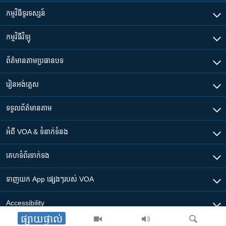
កម្មវិធី​ទូរទស្សន៍
កម្មវិធី​វិទ្យុ
ព័ត៌មាន​តាមប្រធានបទ​
រៀន​​អង់គ្លេស
ទទួល​ព័ត៌មាន​តាម
អំពី​ VOA & ទំនាក់ទំនង
គេហទំព័រ​​ទាក់ទង
ទាញយក​ App ផ្សេងៗ​របស់​ VOA
Accessibility
ផ្សាយផ្ទាល់