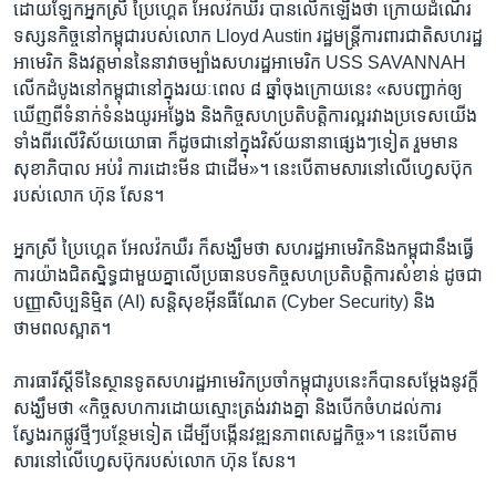
ដោយ​ឡែក​អ្នកស្រី ប្រៃហ្គេត អែលវ៉កឃឺរ បាន​លើក​ឡើងថា ​ក្រោយ​ដំណើរ​
ទស្សន​កិច្ចនៅ​កម្ពុជា​របស់​លោក Lloyd Austin រដ្ឋមន្រ្តី​ការពារ​ជាតិ​សហរដ្ឋ​
អាមេរិក និង​វត្តមាន​នៃ​នាវាចម្បាំង​សហរដ្ឋ​អាមេរិក USS SAVANNAH
លើក​ដំបូង​នៅកម្ពុជា​នៅ​ក្នុងរ​យៈ​ពេល ៨ ឆ្នាំ​ចុងក្រោយ​នេះ «សបញ្ជាក់​ឲ្យ​
ឃើញ​ពី​ទំនាក់ទំនង​យូរអង្វែង និងកិច្ចសហប្រតិបត្តិការ​ល្អរវាង​ប្រទេស​យើង​
ទាំង​ពីរ​លើ​វិស័យ​យោធា ក៏ដូចជា​នៅក្នុងវិស័យ​នានាផ្សេងៗ​ទៀត រួមមាន
សុខាភិបាល អប់រំ ការដោះមីន ជាដើម»។ នេះ​បើ​តាម​សារ​នៅ​លើ​ហ្វេសប៊ុក​
របស់​លោក ហ៊ុន សែន។
អ្នកស្រី​ ប្រៃហ្គេត អែលវ៉កឃឺរ ក៏​សង្ឃឹមថា ​សហរដ្ឋអាមេរិក​និង​កម្ពុជា​នឹង​ធ្វើ
ការ​យ៉ាង​ជិត​ស្និទ្ធ​ជាមួយ​គ្នា​លើ​ប្រធានបទ​កិច្ចសហ​ប្រតិ​បត្តិ​ការ​សំខាន់ ដូចជា​
បញ្ញាសិប្បនិម្មិត (AI) សន្តិសុខ​អ៊ីនធឺណែត (Cyber Security) និង​
ថាមពល​ស្អាត។
ភារធារី​ស្តី​ទីនៃ​ស្ថានទូត​សហរដ្ឋ​អាមេរិក​ប្រចាំ​កម្ពុជារូបនេះ​ក៏​បាន​សម្តែង​នូវក្តី​
សង្ឃឹម​ថា​ «កិច្ចសហការ​ដោយស្មោះ​ត្រង់​រវាងគ្នា និងបើក​ចំហដល់​ការ
ស្វែងរកផ្លូវថ្មីៗបន្ថែម​ទៀត ដើម្បី​បង្កើន​វឌ្ឍន​ភាព​សេដ្ឋកិច្ច»។ នេះ​បើ​តាម​
សារ​នៅ​លើ​ហ្វេសប៊ុក​របស់​លោក ហ៊ុន សែន។