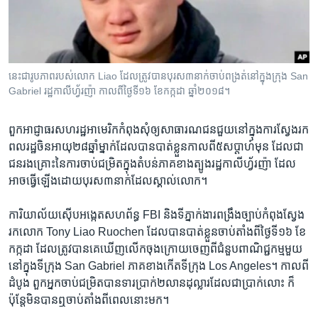
រចនា
សម្ព័ន្ធ​
Khmer English
រំលង​
និង​
បណ្តាញ​សង្គម
ចូល​
នេះ​ជា​រូបភាព​របស់​លោក Liao ដែល​ត្រូវ​បាន​បុរស​៣នាក់​ចាប់​ពង្រត់​នៅ​ក្នុង​ក្រុង San
ទៅ​
Gabriel រដ្ឋ​កាលីហ្វ័រញ៉ា​ កាលពី​ថ្ងៃទី១៦ ខែកក្កដា ឆ្នាំ២០១៨។
កាន់​
ទំព័រ​
ភាសា
ពួក​អាជ្ញា​ធរ​សហរដ្ឋ​អាមេរិក​កំពុង​សុំ​ឲ្យ​សាធារណ​ជន​ជួយ​នៅ​ក្នុង​ការស្វែងរក​
ស្វែង​
ពលរដ្ឋ​ចិន​អាយុ​២៨​ឆ្នាំ​ម្នាក់​ដែល​បាន​បាត់​ខ្លួន​កាល​ពី​៥​សប្តាហ៍​មុន ​ដែល​ជា​
រក
ជន​រងគ្រោះ​នៃ​ការ​ចាប់​ជម្រិត​ក្នុង​តំបន់​ភាគ​ខាង​ត្បូង​រដ្ឋ​កាលីហ្វ័រញ៉ា ​ដែល​
អាច​ធ្វើ​ឡើង​ដោយ​បុរស​៣​នាក់​ដែល​ស្គាល់លោក។
​ការិយាល័យ​ស៊ើប​អង្កេត​សហព័ន្ធ FBI ​និង​ទីភ្នាក់​ងារ​ពង្រឹង​ច្បាប់​កំពុង​ស្វែង​
រក​លោក Tony Liao Ruochen ដែល​បានបាត់​ខ្លួន​ចាប់​តាំង​ពី​ថ្ងៃ​ទី១៦ ​ខែ​
កក្កដា ​ដែល​ត្រូវ​បាន​គេ​ឃើញ​លើក​ចុងក្រោយចេញ​ពី​ជំនួប​ពាណិជ្ជកម្ម​មួយ​
នៅ​ក្នុង​ទីក្រុង San Gabriel ​ភាគ​ខាងកើត​ទីក្រុង Los Angeles។ កាល​ពី​
ដំបូង ​ពួក​អ្នក​ចាប់​ជម្រិត​បាន​ទារ​ប្រាក់​២លាន​ដុល្លារដែល​ជាប្រាក់​លោះ ​ក៏
ប៉ុន្តែមិន​បាន​ឮ​ចាប់​តាំង​ពី​ពេល​នោះ​មក។