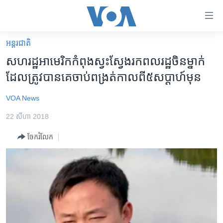
ភ្ជាប់​
ទៅ​
គេហទំព័រ​
អន្តរជាតិ
កម្ពុជា
ទាក់ទង
សហរដ្ឋ​អាមេរិក​កំពុង​ស្វះស្វែង​រក​ពលរដ្ឋ​ចិន​ម្នាក់​
រំលង​
អន្តរជាតិ
ដែល​ត្រូវ​បាន​គេ​ចាប់​ពង្រត់​កាល​​ពី​៥សប្តាហ៍​មុន
និង​
អាមេរិក
ចូល​
VOA News
ទៅ​​
ចិន
ទំព័រ​
22 សីហា 2018
ហេឡូវីអូអេ
ព័ត៌មាន​​
ចែករំលែក
តែ​
កម្ពុជាច្នៃប្រតិដ្ឋ
ម្តង
ព្រឹត្តិការណ៍ព័ត៌មាន
រំលង​
និង​
ទូរទស្សន៍ / វីដេអូ​
ចូល​
វិទ្យុ / ផតខាសថ៍
ទៅ​
ទំព័រ​
កម្មវិធីទាំងអស់