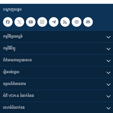
បណ្តាញ​សង្គម
កម្មវិធី​ទូរទស្សន៍
កម្មវិធី​វិទ្យុ
ព័ត៌មាន​តាមប្រធានបទ​
រៀន​​អង់គ្លេស
ទទួល​ព័ត៌មាន​តាម
អំពី​ VOA & ទំនាក់ទំនង
គេហទំព័រ​​ទាក់ទង