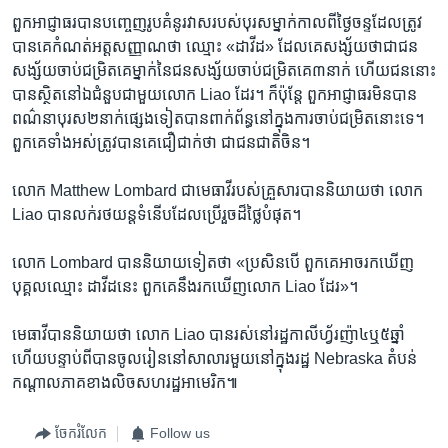
ពួក​អាជ្ញា​ធរ​បាន​បញ្ចេញ​រូប​គំនូរ​វាស​របស់​បុរស​ម្នាក់​កាល​ពី​ថ្ងៃ​ចន្ទ​ដែល​ត្រូវ​
បាន​គេ​កំណត់​អត្តសញ្ញាណ​ថា ឈ្មោះ «ដាវីដ» ​ដែលគេ​សង្ស័យ​ថា​ជា​ជន​
សង្ស័យចាប់​ជម្រិត​គេ​ម្នាក់​នៃ​ជនសង្ស័យ​ចាប់​ជម្រិត​គេ​៣​នាក់ ​ហើយ​ជន​នោះ​
បាន​ស្ថិត​នៅឯជំនួប​ជាមួយ​លោក​ Liao ដែរ។ ​ក៏ប៉ុន្តែ ​ពួក​អាជ្ញាធរ​មិនបាន​
ពណ៌នា​បុរស​២​នាក់​ផ្សេងទៀត​បាន​ពាក់​ព័ន្ធ​នៅ​ក្នុង​ការ​ចាប់​ជម្រិតនោះ​ទេ។ ​
ពួកគេ​ទាំងអស់​ត្រូវ​បាន​គេ​ជឿ​ជាក់​ថា ​ជា​ជន​ជាតិ​ចិន។
លោក Matthew Lombard ជា​មេធាវី​របស់​គ្រួសារ​បាន​និយាយ​ថា លោក
Liao បាន​លក់​រថយន្ត​ទំនើប​ដែល​ប្រើ​រួច​ដ៏ថ្លៃ​បំផុត។​
លោក Lombard បាន​និយាយ​ទៀត​ថា «ប្រសិនបើ ​ពួកគេ​អាច​រក​ឃើញ​
បុគ្គល​ឈ្មោះ​ ដាវីដ​នេះ ​ពួកគេ​នឹង​រក​ឃើញលោក Liao​ ដែរ»។
មេធាវី​បាន​និយាយ​ថា លោក Liao បាន​រស់​នៅ​រដ្ឋ​កាលីហ្វ័រញ៉ា​៤ឬ៥ឆ្នាំ​
ហើយ​បន្ទាប់​ពី​បាន​ចូលរៀន​នៅ​សាលារ​មួយ​នៅ​ក្នុង​រដ្ឋ Nebraska​ តំបន់​
កណ្តាល​ភាគ​ខាង​លិច​សហរដ្ឋ​អាមេរិក៕
ចែករំលែក
Follow us