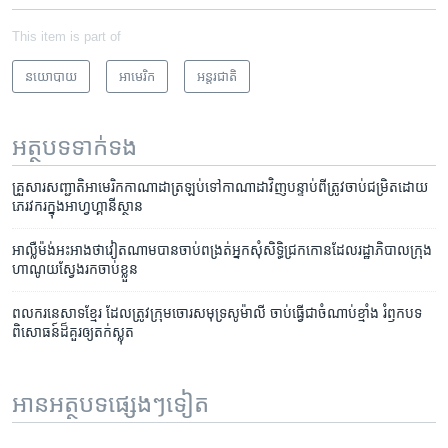
This item is part of
នយោបាយ
អាមេរិក​
អន្តរជាតិ
អត្ថបទ​ទាក់ទង
គ្រួសារ​សញ្ជាតិ​អាមេរិក​កាណាដា​​ត្រឡប់​ទៅ​កាណាដា​វិញ​បន្ទាប់​ពី​ត្រូវ​​ចាប់​ជម្រិតដោយ​
ភេរវករ​ក្នុង​អាហ្វហ្គានីស្ថាន​
អាល្លឺម៉ង់​អះអាង​ថា​វៀតណាម​បាន​ចាប់​ពង្រត់​អ្នក​សុំ​សិទ្ធិ​ជ្រក​កោន​ដែល​រដ្ឋាភិបាល​ក្រុង​
ហាណូយ​ស្វែង​រក​ចាប់​ខ្លួន
ពលករ​នេសាទ​ខ្មែរ ដែល​ត្រូវ​ក្រុម​ចោរ​សមុទ្រ​សូម៉ាលី ចាប់​ធ្វើ​ជា​ចំណាប់​ខ្មាំង រំឭក​បទ
ពិសោធន៍​ដ៏​គួរ​ឲ្យ​តក់ស្លុត
អានអត្ថបទផ្សេងៗទៀត