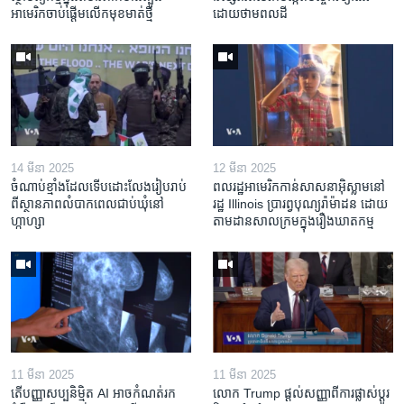
អាមេរិក​ចាប់ផ្តើម​លើក​មុខមាត់​ថ្មី
ដោយ​ថាមពល​ដី
14 មីនា 2025
12 មីនា 2025
ចំណាប់ខ្មាំង​ដែល​ទើប​ដោះលែង​រៀបរាប់​
ពលរដ្ឋអាមេរិក​កាន់សាសនា​អ៊ិស្លាម​នៅ
ពី​ស្ថានភាព​​លំបាក​ពេល​ជាប់​ឃុំ​នៅ​
រដ្ឋ Illinois ​ប្រារព្វបុណ្យរ៉ាម៉ាដន ​ដោយ​
ហ្កាហ្សា
តាម​ដាន​​សាលក្រមក្នុងរឿងឃាតកម្ម
11 មីនា 2025
11 មីនា 2025
តើ​បញ្ញាសប្បនិម្មិត​ AI អាច​កំណត់​រក​
លោក Trump ផ្តល់សញ្ញាពីការផ្លាស់ប្តូរ