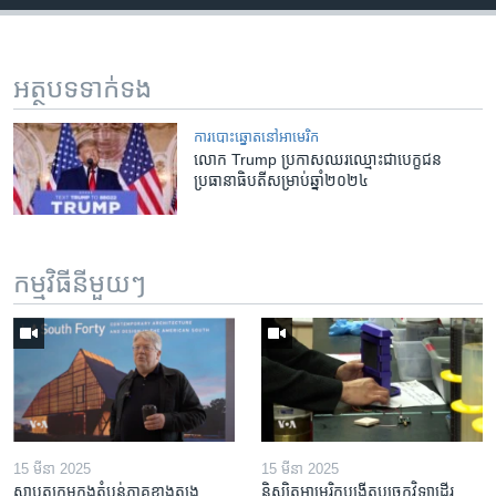
អត្ថបទ​ទាក់ទង
ការបោះឆ្នោតនៅអាមេរិក
លោក Trump ប្រកាស​ឈរ​ឈ្មោះ​ជា​បេក្ខជន​
ប្រធានាធិបតី​សម្រាប់​ឆ្នាំ២០២៤
កម្មវិធី​នីមួយៗ
15 មីនា 2025
15 មីនា 2025
ស្ថាបត្យកម្ម​ក្នុង​តំបន់​ភាគ​ខាង​ត្បូង​
និស្សិត​អាមេរិក​បង្កើត​បច្ចេកវិទ្យា​ដើរ​