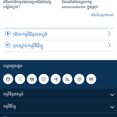
ជំងឺមហារីក​សុដន់​បាន​ប្រសើរ​ជាង​វេជ្ជ
ទិសដៅនៅឧស្សាហកម្ម
បណ្ឌិត​ឬ​ទេ?
semiconductor ក្នុងស្រុក
មើល​វីដេអូ​ទាំង​អស់
មើល​កម្មវិធី​ទូរទស្សន៍
ចុចស្តាប់កម្មវិធីវិទ្យុ
បណ្តាញ​សង្គម
កម្មវិធី​ទូរទស្សន៍
កម្មវិធី​វិទ្យុ