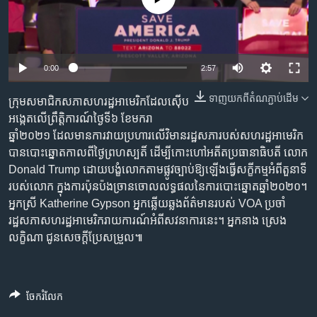
រចនា
សម្ព័ន្ធ​
Khmer English
រំលង​
និង​
បណ្តាញ​សង្គម
0:00
2:57
ចូល​
ទៅ​
ទាញ​យក​ពី​តំណភ្ជាប់​ដើម
​ក្រុមសមាជិក​សភា​សហរដ្ឋ​អាមេរិក​ដែល​ស៊ើប​
កាន់​
អង្កេត​លើ​ព្រឹត្តិការណ៍​ថ្ងៃទី៦ ខែមករា
ទំព័រ​
ភាសា
ឆ្នាំ២០២១​ ដែល​មាន​ការ​វាយប្រហារ​លើ​វិមានរដ្ឋសភា​​របស់​សហរដ្ឋអាមេរិក​
ស្វែង​
បាន​បោះឆ្នោត​កាលពីថ្ងៃព្រហស្បតិ៍ ដើម្បី​កោះហៅ​អតីត​ប្រធានាធិបតី​ លោក
រក
Donald Trump ដោយបង្ខំ​លោក​តាម​ផ្លូវ​ច្បាប់​ឱ្យ​ឡើង​ធ្វើ​សក្ខីកម្ម​អំពី​តួនាទី​
របស់លោក​ ក្នុង​ការ​ប៉ុនប៉ងច្រាន​ចោល​លទ្ធផល​នៃ​ការបោះឆ្នោត​ឆ្នាំ​២០២០។
អ្នកស្រី Katherine Gypson អ្នក​ឆ្លើយ​ឆ្លង​ព័ត៌មានរបស់​ VOA ប្រចាំ​​
រដ្ឋសភា​សហរដ្ឋ​អាមេរិក​រាយការណ៍​អំពី​សវនាការ​នេះ។ អ្នកនាង ស្រេង
លក្ខិណា ជូនសេចក្តី​ប្រែសម្រួល៕
ចែករំលែក