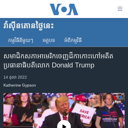
ភ្ជាប់​
ទៅ​
គេហទំព័រ​
វ៉ាស៊ីនតោន​ថ្ងៃ​នេះ
កម្ពុជា
ទាក់ទង
រំលង​
កម្មវិធី​នីមួយៗ
អត្ថបទ​
អំពី​កម្មវិធី​
អន្តរជាតិ
និង​
អាមេរិក
ចូល​
សមាជិក​សភា​អាមេរិក​ចេញ​ដីកា​កោះហៅ​អតីត
ទៅ​​
ចិន
ប្រធានាធិបតី​លោក Donald Trump
ទំព័រ​
ហេឡូវីអូអេ
ព័ត៌មាន​​
14 តុលា 2022
តែ​
កម្ពុជាច្នៃប្រតិដ្ឋ
Katherine Gypson
ម្តង
ព្រឹត្តិការណ៍ព័ត៌មាន
រំលង​
និង​
ទូរទស្សន៍ / វីដេអូ​
ចូល​
វិទ្យុ / ផតខាសថ៍
ទៅ​
ទំព័រ​
កម្មវិធីទាំងអស់
No media source currently available