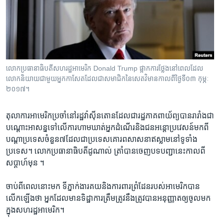
រចនា
សម្ព័ន្ធ​
Khmer English
រំលង​
និង​
បណ្តាញ​សង្គម
ចូល​
ទៅ​
លោក​ប្រធានាធិបតី​សហរដ្ឋអាមេរិក Donald Trump ផ្អាក​ការ​ថ្លែងនៅ​ពេល​ដែល​
កាន់​
លោក​និយាយ​ជាមួយ​អ្នកកាសែត​ដែល​ជាសមាជិកនៃ​សេតវិមាន​​កាល​ពី​ថ្ងៃទី​០៣ កុម្ភៈ
ទំព័រ​
២០១៧។
ភាសា
ស្វែង​
រក
តុលាការអាមេរិកប្រចាំ​នៅ​រដ្ឋវ៉ាស៊ីនតោន​ដែល​ជា​រដ្ឋ​ភាគ​ពាយ័ព្យ​បាន​រារាំង​ជា​
បណ្តោះ​អាសន្នទៅ​លើ​ការ​ហាម​ឃាត់​អ្នក​ដំណើរ​និង​ជន​អន្តោប្រវេសន៍​មក​ពី​
បណ្តា​ប្រទេស​ចំនួន​៧​ដែល​ជា​ប្រទេស​គោរព​សាសនា​ឥស្លាម​នៅ​ទូទាំង​
ប្រទេស។ ​លោក​ប្រធានាធិបតីដូណាល់ ត្រាំ​បាន​ចេញ​បទបញ្ជានេះកាលពី​
សប្តាហ៍​មុន ។
ចាប់​ពី​ពេល​នោះ​មក ទីភ្នាក់ងារ​គយ​និង​ការពារ​ព្រំដែន​របស់​អាមេរិក​បាន​
លើក​ឡើង​ថា អ្នក​ដែល​មាន​ទិដ្ឋាការ​ត្រឹមត្រូវ​នឹង​ត្រូវ​បាន​អនុញ្ញាត​ឲ្យ​ចូល​មក​
ក្នុង​សហរដ្ឋ​អាមេរិក។