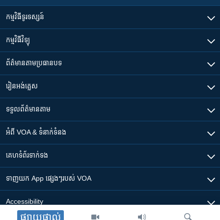
កម្មវិធី​ទូរទស្សន៍
កម្មវិធី​វិទ្យុ
ព័ត៌មាន​តាមប្រធានបទ​
រៀន​​អង់គ្លេស
ទទួល​ព័ត៌មាន​តាម
អំពី​ VOA & ទំនាក់ទំនង
គេហទំព័រ​​ទាក់ទង
ទាញយក​ App ផ្សេងៗ​របស់​ VOA
Accessibility
ផ្សាយផ្ទាល់