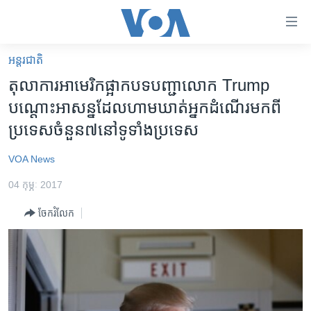
ភ្ជាប់​
ទៅ​
គេហទំព័រ​
អន្តរជាតិ
កម្ពុជា
ទាក់ទង
តុលាការ​អាមេរិក​ផ្អាក​បទបញ្ជា​​លោក Trump
រំលង​
អន្តរជាតិ
បណ្តោះអាសន្ន​ដែល​​ហាម​ឃាត់​អ្នក​​ដំណើរ​មក​ពី​
និង​
អាមេរិក
ប្រទេស​ចំនួន​៧​នៅ​ទូទាំង​ប្រទេស​
ចូល​
ទៅ​​
ចិន
VOA News
ទំព័រ​
ហេឡូវីអូអេ
ព័ត៌មាន​​
04 កុម្ភៈ 2017
តែ​
កម្ពុជាច្នៃប្រតិដ្ឋ
ម្តង
ចែករំលែក
ព្រឹត្តិការណ៍ព័ត៌មាន
រំលង​
និង​
ទូរទស្សន៍ / វីដេអូ​
ចូល​
វិទ្យុ / ផតខាសថ៍
ទៅ​
ទំព័រ​
កម្មវិធីទាំងអស់