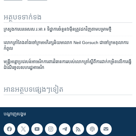
អត្ថបទ​ទាក់ទង
ក្រសួងការ​បរទេស​ស.រ.អា.៖ ទិដ្ឋាការ​ចំនួន​៦​ម៉ឺន​ត្រូវ​ដក​វិញ​តាម​បម្រាម​ថ្មី​​​​​
លោក​ត្រាំ​តែង​តាំង​ចៅក្រម​អភិរក្ស​និយម​លោក ​Neil Gorsuch​ ជា​ចៅ​ក្រម​តុលាការ​
កំពូល
មន្ត្រី​អន្តោប្រវេសន៍​អាមេរិក​ការពារ​វិធាន​ការ​របស់​លោក​ត្រាំស្ដី​ពី​ការ​ដាក់​កម្រិត​លើ​ការ​ធ្វើ​
ដំណើរ​ចូល​សហរដ្ឋ​អាមេរិក​​​
អានអត្ថបទផ្សេងៗទៀត
បណ្តាញ​សង្គម