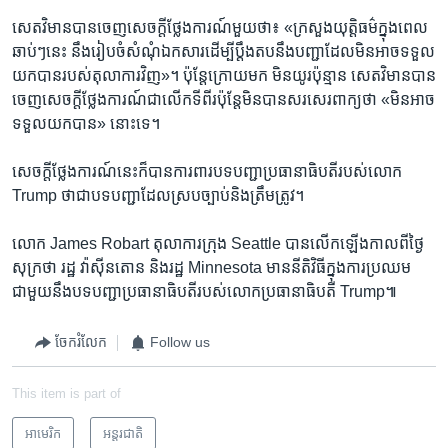
សេតវិមាន​បាន​ចេញ​សេចក្តី​ថ្លែង​ការណ៍​មួយ​ថា៖ «ក្រសួងយុត្តិធម៌​ក្នុង​ពេល​
ឆាប់ៗ​នេះ ​នឹង​រៀប​ចំ​សំណុំ​ឯកសារ​ដើម្បី​ប្តឹង​តប​នឹង​បញ្ជា​ដែល​មិន​អាច​ទទួល​
យក​បាន​របស់​តុលាការ​វិញ‍»។ ប៉ុន្តែ​ក្រោយ​មក មិន​យូរ​ប៉ុន្មាន​ សេតវិមាន​បាន​
ចេញ​សេចក្តី​ថ្លែង​ការណ៍​ជា​លើក​ទីពីរ​ប៉ុន្តែ​មិន​បាន​សរសេរ​ពាក្យ​ថា «មិន​អាច​
ទទួល​យក​បាន​‍» នោះ​ទេ។
សេចក្តី​ថ្លែង​ការណ៍​នេះ​ក៏​បាន​ការពារ​បទ​បញ្ជា​ប្រធានាធិបតី​របស់​លោក​
Trump ថា​ជា​បទ​បញ្ជា​ដែល​ស្របច្បាប់​និង​ត្រឹមត្រូវ។
លោក James Robart តុលាការ​ក្រុង Seattle បាន​លើក​ឡើង​កាល​ពី​ថ្ងៃ​
សុក្រ​ថា រដ្ឋ វ៉ាស៊ីនតោន​ និង​រដ្ឋ Minnesota មាន​នីតិ​វិធី​ក្នុង​ការប្រឈម​
ជាមួយ​នឹង​បទ​បញ្ជាប្រធានាធិបតី​របស់​លោក​ប្រធានាធិបតី Trump៕
ចែករំលែក
Follow us
This item is part of
អាមេរិក​
អន្តរជាតិ