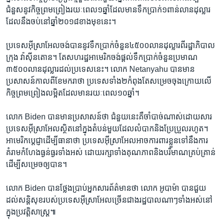
ជំនួស​នូវ​កិច្ចព្រមព្រៀង​រយៈពេល​១​ឆ្នាំ​ដែល​មាន​ទឹកប្រាក់​១​ពាន់លាន​ដុល្លារ​
ដែល​នឹង​ចប់​នៅ​ឆ្នាំ​២០១៨​ខាង​មុខ​នេះ។
ប្រទេស​អ៊ីស្រាអែល​ចង់​បាន​នូវ​ទឹកប្រាក់​ចំនួន​៤៥០០លាន​ដុល្លារ​ពី​រដ្ឋាភិបាល​
ក្រុង វ៉ាស៊ីនតោន។ តែសហរដ្ឋអាមេរិកចង់​ផ្តល់​ទឹកប្រាក់​ចំនួន​ប្រមាណ​
៣៥០០​លាន​ដុល្លារ​ដល់​ប្រទេស​នេះ។ លោក Netanyahu បាន​មាន​
ប្រសាសន៍​កាល​ពី​ខែ​មករា​ថា ប្រទេស​ទាំង​២​កំពុង​តែ​សម្រេចចុង​ក្រោយ​លើ​
កិច្ចព្រមព្រៀង​លម្អិត​ដែល​មាន​រយៈ​ពេល​១០​ឆ្នាំ។
លោក Biden​ បាន​មាន​ប្រសាសន៍​ថា ជំនួយ​នេះ​គឺ​ចាំបាច់​ណាស់​ដោយ​សារ​
ប្រទេស​អ៊ីស្រាអែល​ស្ថិត​នៅ​ក្នុង​តំបន់មួយ​ដែល​លំបាក​និង​ប្រែប្រួល​រហូត។
អាមេរិក​ប្តេជ្ញា​ដើម្បី​ធានា​ថា ប្រទេស​អ៊ីស្រាអែល​អាច​ការពារ​ខ្លួន​ទៅ​នឹង​ការ
គំរាម​កំហែង​ធ្ងន់ធ្ងរ​ទាំងអស់ ដោយ​រក្សា​ទាំង​គុណភាព​និង​បរិមាណ​គ្រប់គ្រាន់​
ដើម្បី​សម្រេច​ឲ្យ​បាន។
លោក ​Biden ​បាន​ថ្លែង​ប្រាប់​អ្នកសារព័ត៌មាន​ថា ​លោក អូបាម៉ា​ បានជួយ​
ដល់​សន្តិសុខ​របស់​ប្រទេស​អ៊ីស្រាអែល​ច្រើន​ជាង​រដ្ឋបាល​ណាៗ​ទាំងអស់​នៅ​
ក្នុង​ប្រវត្តិសាស្រ្ត៕