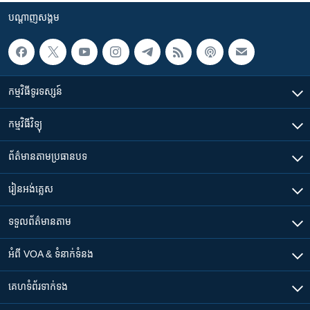
បណ្តាញ​សង្គម
កម្មវិធី​ទូរទស្សន៍
កម្មវិធី​វិទ្យុ
ព័ត៌មាន​តាមប្រធានបទ​
រៀន​​អង់គ្លេស
ទទួល​ព័ត៌មាន​តាម
អំពី​ VOA & ទំនាក់ទំនង
គេហទំព័រ​​ទាក់ទង