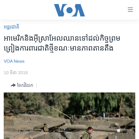
ភ្ជាប់​
ទៅ​
គេហទំព័រ​
អន្តរជាតិ
កម្ពុជា
ទាក់ទង
​អាមេរិក​និង​អ៊ីស្រាអែល​ឈាន​ទៅ​ដល់​កិច្ចព្រម
រំលង​
អន្តរជាតិ
ព្រៀង​ការពារជាតិ​ថ្មី​ខណៈ​មាន​ភាព​តានតឹង
និង​
អាមេរិក
ចូល​
VOA News
ទៅ​​
ចិន
ទំព័រ​
10 មីនា 2016
ហេឡូវីអូអេ
ព័ត៌មាន​​
ចែករំលែក
តែ​
កម្ពុជាច្នៃប្រតិដ្ឋ
ម្តង
ព្រឹត្តិការណ៍ព័ត៌មាន
រំលង​
និង​
ទូរទស្សន៍ / វីដេអូ​
ចូល​
វិទ្យុ / ផតខាសថ៍
ទៅ​
ទំព័រ​
កម្មវិធីទាំងអស់