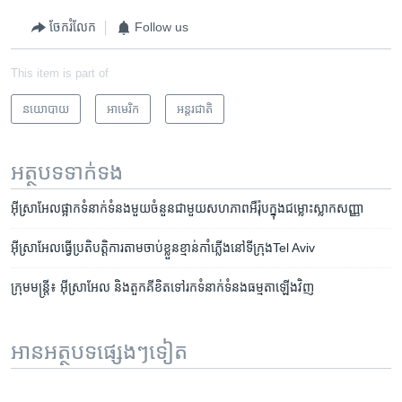
ចែករំលែក
Follow us
This item is part of
នយោបាយ
អាមេរិក​
អន្តរជាតិ
អត្ថបទ​ទាក់ទង
អ៊ីស្រាអែល​ផ្អាក​ទំនាក់ទំនង​មួយ​ចំនួន​ជាមួយ​សហភាព​អឺរ៉ុប​ក្នុង​ជម្លោះ​ស្លាក​សញ្ញា
អ៊ីស្រាអែល​ធ្វើ​ប្រតិបត្តិការ​តាម​ចាប់ខ្លួន​ខ្មាន់កាំភ្លើង​នៅ​ទីក្រុងTel Aviv
ក្រុម​មន្ត្រី៖ ​អ៊ីស្រាអែល​ និង​តួកគី​ខិត​ទៅ​រក​ទំនាក់​ទំនង​ធម្មតា​ឡើង​វិញ
អានអត្ថបទផ្សេងៗទៀត