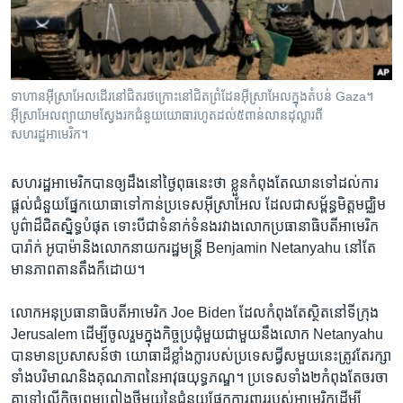
រចនា
សម្ព័ន្ធ​
Khmer English
រំលង​
និង​
បណ្តាញ​សង្គម
ចូល​
ទាហាន​អ៊ីស្រាអែល​ដើរ​នៅ​ជិត​រថក្រោះនៅ​ជិត​ព្រំដែន​អ៊ីស្រាអែល​ក្នុង​តំបន់ Gaza។
ទៅ​
អ៊ីស្រាអែលព្យាយាម​ស្វែង​រក​ជំនួយ​យោធា​រហូត​ដល់​៥ពាន់លាន​ដុល្លារពី​
កាន់​
សហរដ្ឋអាមេរិក។
ទំព័រ​
ភាសា
ស្វែង​
សហរដ្ឋ​អាមេរិក​បាន​ឲ្យ​ដឹង​នៅ​ថ្ងៃ​ពុធ​នេះ​ថា ខ្លួន​កំពុង​តែ​ឈាន​ទៅ​ដល់​ការ​
រក
ផ្តល់​ជំនួយ​ផ្នែក​យោធា​ទៅ​កាន់​ប្រទេស​អ៊ីស្រាអែល ដែល​ជា​សម្ព័ន្ធមិត្ត​មជ្ឈិម​
បូព៌ា​ដ៏​ជិត​ស្និទ្ធ​បំផុត ទោះ​បី​ជា​ទំនាក់​ទំនង​រវាង​លោក​ប្រធានាធិបតី​អាមេរិក​
បារ៉ាក់ អូបាម៉ា​និង​លោក​នាយករដ្ឋមន្រ្តី ​Benjamin Netanyahu ​នៅ​តែ​
មាន​ភាពតានតឹង​ក៏​ដោយ។
លោក​អនុប្រធានាធិបតី​អាមេរិក ​Joe Biden​ ដែល​កំពុង​តែ​ស្ថិត​នៅ​ទីក្រុង​
Jerusalem ដើម្បី​ចូល​រួម​ក្នុង​កិច្ចប្រជុំ​មួយ​ជាមួយ​នឹង​លោក ​Netanyahu​
បាន​មាន​ប្រសាសន៍​ថា យោធា​ដ៏​ខ្លាំងក្លា​របស់​ប្រទេស​ជ្វីស​មួយ​នេះ​ត្រូវ​តែ​រក្សា​
ទាំង​បរិមាណ​និង​គុណភាព​នៃ​អាវុធ​យុទ្ធភណ្ឌ។ ប្រទេស​ទាំង​២​កំពុង​តែ​ចរចា​
គ្នា​ទៅ​លើ​កិច្ចព្រមព្រៀង​ថ្មី​មួយ​នៃ​ជំនួយ​ផ្នែក​ការពារ​របស់​អាមេរិក​ដើម្បី​