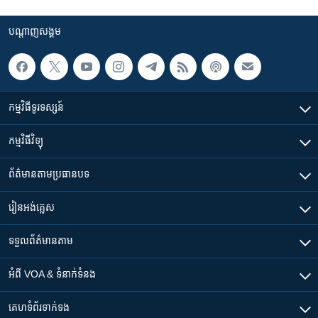
បណ្តាញ​សង្គម
កម្មវិធី​ទូរទស្សន៍
កម្មវិធី​វិទ្យុ
ព័ត៌មាន​តាមប្រធានបទ​
រៀន​​អង់គ្លេស
ទទួល​ព័ត៌មាន​តាម
អំពី​ VOA & ទំនាក់ទំនង
គេហទំព័រ​​ទាក់ទង