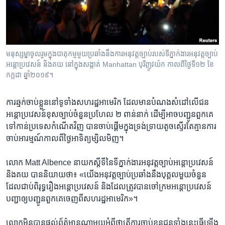
រចនា
សម្ព័ន្ធ​
Khmer English
រំលង​
និង​
បណ្តាញ​សង្គម
ចូល​
មនុស្សម្នា​ចូលរួម​ក្នុង​បាតុកម្ម​មួយ​ប្រឆាំង​នឹង​ការ​អនុវត្ត​ច្បាប់​របស់​ទីភ្នាក់ងារ​អនុវត្ត​ច្បាប់​
ទៅ​
អន្តោប្រវេសន៍ និង​គយ នៅ​ក្នុង​សង្កាត់ Manhattan បុរី​ញូវយ៉ក កាលពី​ថ្ងៃទី១២ ខែ
កាន់​
កក្កដា ឆ្នាំ២០១៩។
ទំព័រ​
ភាសា
ស្វែង​
ការ​ឆ្មក់​ចាប់​ខ្លួន​នៅ​ទូទាំង​សហរដ្ឋ​អាមេរិក ដែល​មាន​បំណង​សំដៅ​លើ​ជន​
រក
អន្តោប្រវេសន៍​ខុស​ច្បាប់​ចំនួន​ប្រហែល ២ ពាន់​នាក់ ដើម្បី​អាច​បញ្ជូន​ពួកគេ​
ទៅ​កាន់​ប្រទេស​កំណើត​វិញ បាន​ចាប់ផ្ដើម​ក្នុង​ទ្រង់ទ្រាយ​តូច​ស្ទើរតែ​គ្មាន​ការ​
ចាប់​អារម្មណ៍​កាល​ពី​ថ្ងៃ​អាទិត្យ​ម្សិលមិញ។
លោក Matt Albence នាយក​ស្ដីទី​នៃ​ទីភ្នាក់ងារ​អនុវត្ត​ច្បាប់​អន្តោប្រវេសន៍
និង​គយ បាន​និយាយ​ថា៖ «យើង​អនុវត្ត​ច្បាប់​ប្រឆាំង​នឹង​បុគ្គល​មួយ​ចំនួន​
ដែល​ជាប់​ពិរុទ្ធ​រឿង​អន្តោប្រវេសន៍ និង​ដែល​ត្រូវ​បាន​ចៅក្រម​អន្តោប្រវេសន៍​
បញ្ជា​ឲ្យ​បញ្ជូន​ពួកគេ​ចេញ​ពី​សហរដ្ឋ​អាមេរិក»។
លោក​មិន​បាន​ផ្ដល់​ព័ត៌មាន​ណា​មួយ​អំពី​ថា​តើ​ការ​ចាប់​ខ្លួន​ជន​ទាំង​នេះ​ធ្វើ​ឡើង​