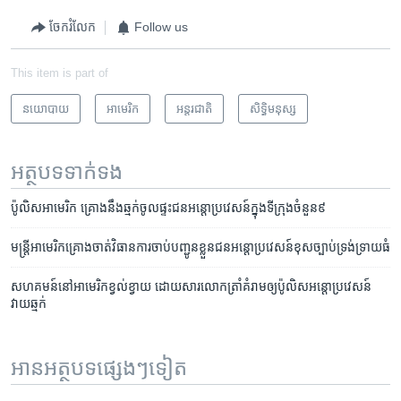
ចែករំលែក
Follow us
This item is part of
នយោបាយ
អាមេរិក​
អន្តរជាតិ
សិទ្ធិ​មនុស្ស
អត្ថបទ​ទាក់ទង
ប៉ូលិស​អាមេរិក គ្រោង​នឹង​ឆ្មក់​ចូល​ផ្ទះ​ជន​អន្តោប្រវេសន៍​ក្នុង​ទីក្រុង​ចំនួន​៩
មន្ត្រី​អាមេរិក​គ្រោង​ចាត់​វិធានការ​ចាប់​បញ្ជូន​ខ្លួន​ជន​អន្តោប្រវេសន៍​ខុស​ច្បាប់​ទ្រង់ទ្រាយ​ធំ
សហគមន៍​នៅ​អាមេរិក​ខ្វល់ខ្វាយ​ ដោយសារ​លោកត្រាំគំរាម​ឲ្យ​ប៉ូលិស​អន្តោប្រវេសន៍​
វាយឆ្មក់​
អានអត្ថបទផ្សេងៗទៀត