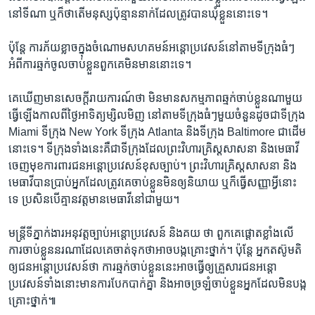
នៅ​ទីណា ឬ​ក៏​ថា​តើ​មនុស្ស​ប៉ុន្មាន​នាក់​ដែល​ត្រូវ​បាន​ឃុំ​ខ្លួន​នោះ​ទេ។
ប៉ុន្តែ ការ​ភ័យ​ខ្លាច​ក្នុង​ចំណោម​សហគមន៍​អន្តោប្រវេសន៍​នៅ​តាម​ទីក្រុង​ធំៗ​
អំពី​ការ​ឆ្មក់​ចូល​ចាប់​ខ្លួន​ពួកគេ​មិន​មាន​នោះ​ទេ។
គេ​ឃើញ​មាន​សេចក្ដី​រាយការណ៍​ថា មិន​មាន​សកម្មភាព​ឆ្មក់​ចាប់​ខ្លួន​ណា​មួយ​
ធ្វើ​ឡើង​កាល​ពី​ថ្ងៃ​អាទិត្យ​ម្សិលមិញ នៅ​តាម​ទីក្រុង​ធំៗ​មួយ​ចំនួន​ដូចជា​ទីក្រុង
Miami ទីក្រុង New York ទីក្រុង Atlanta និង​ទីក្រុង Baltimore ជា​ដើម​
នោះ​ទេ។ ទីក្រុង​ទាំង​នេះ​គឺ​ជា​ទីក្រុង​ដែល​ព្រះ​វិហារ​គ្រិស្ត​សាសនា និង​មេធាវី​
ចេញ​មុខ​ការពារ​ជន​អន្តោប្រវេសន៍​ខុស​ច្បាប់។ ព្រះ​វិហារ​គ្រិស្ត​សាសនា និង​
មេធាវី​បាន​ប្រាប់​អ្នក​ដែល​ត្រូវ​គេ​ចាប់​ខ្លួន​មិន​ឲ្យ​និយាយ ឬ​ក៏​ធ្វើ​សញ្ញា​អ្វី​នោះ​
ទេ ប្រសិនបើ​គ្មាន​វត្តមាន​មេធាវី​នៅ​ជាមួយ។
មន្ត្រី​ទីភ្នាក់ងារ​អនុវត្ត​ច្បាប់​អន្តោប្រវេសន៍ និង​គយ ថា ពួកគេ​ផ្ដោត​ខ្លាំង​លើ​
ការ​ចាប់​ខ្លួន​នរណា​ដែល​គេ​ចាត់ទុក​ថា​អាច​បង្ក​គ្រោះថ្នាក់។ ប៉ុន្តែ អ្នក​តស៊ូ​មតិ​
ឲ្យ​ជន​អន្តោប្រវេសន៍​ថា ការ​ឆ្មក់​ចាប់​ខ្លួន​នេះ​អាច​ធ្វើ​ឲ្យ​គ្រួសារ​ជន​អន្តោ
ប្រវេសន៍​ទាំង​នោះ​មាន​ការ​បែកបាក់​គ្នា និង​អាច​ច្រឡំ​ចាប់​ខ្លួន​អ្នក​ដែល​មិន​បង្ក​
គ្រោះថ្នាក់៕