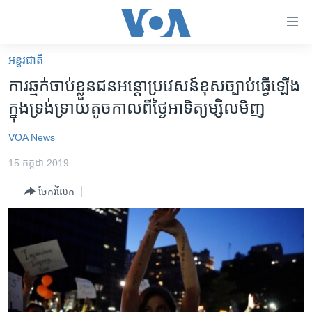
ភ្ជាប់​
ទៅ​
គេហទំព័រ​
អន្តរជាតិ
កម្ពុជា
ទាក់ទង
ការ​ឆ្មក់​ចាប់​ខ្លួន​ជន​អន្តោប្រវេសន៍​ខុស​ច្បាប់​ធ្វើ​ឡើង​
រំលង​
អន្តរជាតិ
ក្នុង​ទ្រង់ទ្រាយ​តូច​កាល​ពី​ថ្ងៃ​អាទិត្យ​ម្សិលមិញ
និង​
អាមេរិក
ចូល​
VOA News
ទៅ​​
ចិន
ទំព័រ​
15 កក្កដា 2019
ហេឡូវីអូអេ
ព័ត៌មាន​​
ចែករំលែក
តែ​
កម្ពុជាច្នៃប្រតិដ្ឋ
ម្តង
ព្រឹត្តិការណ៍ព័ត៌មាន
រំលង​
និង​
ទូរទស្សន៍ / វីដេអូ​
ចូល​
វិទ្យុ / ផតខាសថ៍
ទៅ​
ទំព័រ​
កម្មវិធីទាំងអស់