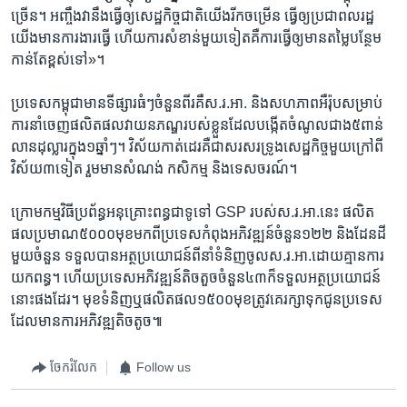
ច្រើន។​ អញ្ចឹង​វា​នឹង​ធ្វើ​ឲ្យ​សេដ្ឋកិច្ច​ជាតិ​យើង​រីក​ចម្រើន ​ធ្វើ​ឲ្យ​ប្រជា​ពលរដ្ឋ​
យើង​មាន​ការងារ​ធ្វើ ​ហើយ​ការ​សំខាន់​មួយ​ទៀត​គឺការ​ធ្វើ​ឲ្យ​មាន​តម្លៃ​បន្ថែម​
កាន់តែ​ខ្ពស់​ទៅ»។​
ប្រទេស​កម្ពុជា​មាន​ទីផ្សារ​ធំៗ​ចំនួន​ពីរ​គឺ​ស.រ.អា.​ ​និង​សហភាព​អឺរ៉ុប​សម្រាប់​
ការនាំ​ចេញ​ផលិត​ផល​វាយន​ភណ្ឌ​របស់​ខ្លួន​ដែល​បង្កើត​ចំណូល​ជាង​៥​ពាន់​
លាន​ដុល្លារ​ក្នុង​១​ឆ្នាំៗ។ ​វិស័យ​កាត់ដេរ​គឺ​ជា​សរសរ​ទ្រូង​សេដ្ឋកិច្ច​មួយ​ក្រៅ​ពី​
វិស័យ៣ទៀត​ រួមមាន​សំណង់ ​កសិកម្ម ​និង​ទេសចរណ៍។​
ក្រោម​កម្ម​វិធី​ប្រព័ន្ធ​អនុគ្រោះពន្ធជា​ទូទៅ ​GSP​ របស់​ស.រ.អា.នេះ​ ​ផលិត​
ផល​ប្រមាណ​៥០០០​មុខ​មកពី​ប្រទេស​កំពុង​អភិវឌ្ឍន៍​ចំនួន​១២២ ​និង​ដែន​ដី​
មួយ​ចំនួន​ ​ទទួលបាន​អត្ថប្រយោជន៍​ពីនាំទំនិញ​ចូល​ស.រ.អា.​ដោយ​គ្មាន​ការ​
យក​ពន្ធ។​ ហើយ​ប្រទេស​អភិវឌ្ឍន៍​តិចតួច​ចំនួន​៤៣​ក៏​ទទួល​អត្ថ​ប្រយោជន៍​
នោះ​ផង​ដែរ។ មុខ​ទំនិញ​ឬ​ផលិត​ផល​១៥០០​មុខត្រូវ​គេ​រក្សា​ទុកជូន​ប្រទេស​
ដែល​មាន​ការ​អភិវឌ្ឍ​តិច​តូច៕
ចែករំលែក
Follow us