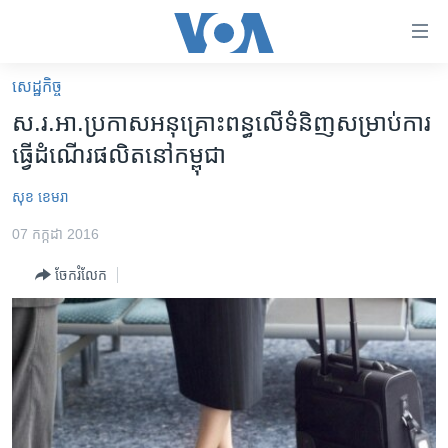
ភ្ជាប់​
ទៅ​
គេហទំព័រ​
សេដ្ឋកិច្ច
កម្ពុជា
ទាក់ទង
ស.រ.អា.​​​ប្រកាស​​អនុគ្រោះ​ពន្ធ​លើ​ទំនិញ​សម្រាប់​​ការ​
រំលង​
អន្តរជាតិ
ធ្វើ​ដំណើរ​​ផលិត​នៅ​កម្ពុជា
និង​
អាមេរិក
ចូល​
សុខ ខេមរា
ទៅ​​
ចិន
ទំព័រ​
07 កក្កដា 2016
ហេឡូវីអូអេ
ព័ត៌មាន​​
ចែករំលែក
តែ​
កម្ពុជាច្នៃប្រតិដ្ឋ
ម្តង
ព្រឹត្តិការណ៍ព័ត៌មាន
រំលង​
និង​
ទូរទស្សន៍ / វីដេអូ​
ចូល​
វិទ្យុ / ផតខាសថ៍
ទៅ​
ទំព័រ​
កម្មវិធីទាំងអស់