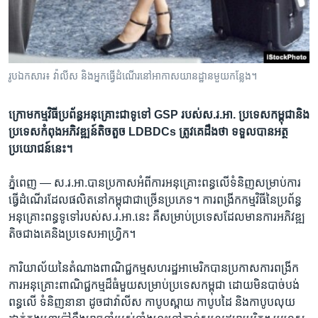
រចនា
សម្ព័ន្ធ​
Khmer English
រំលង​
និង​
បណ្តាញ​សង្គម
ចូល​
រូបឯកសារ៖ វ៉ាលីស និងអ្នកធ្វើដំណើរ​នៅ​អាកាសយានដ្ឋាន​មួយកន្លែង។
ទៅ​
កាន់​
ក្រោម​កម្ម​វិធីប្រព័ន្ធ​អនុគ្រោះ​ជាទូទៅ​ GSP ​របស់​ស.រ.អា.​​ ប្រទេស​កម្ពុជា​និង​
ទំព័រ​
ភាសា
ប្រទេស​កំពុង​អភិវឌ្ឍន៍​តិចតួច ​LDBDCs ​ត្រូវគេ​ដឹង​ថា​ ទទួល​បាន​អត្ថ​
ស្វែង​
ប្រយោជន៍​នេះ។ ​
រក
ភ្នំពេញ —
ស.រ.អា.បាន​ប្រកាស​អំពី​ការ​អនុគ្រោះ​ពន្ធលើ​ទំនិញ​សម្រាប់​ការ
ធ្វើ​ដំណើរ​ដែល​ផលិត​នៅ​កម្ពុជា​ជា​ច្រើន​ប្រភេទ។ ​ការ​ពង្រីក​កម្មវិធី​នៃ​ប្រព័ន្ធ​
អនុគ្រោះ​ពន្ធ​ទូទៅ​របស់​ស.រ.អា.​នេះ ​គឺ​សម្រាប់ប្រទេស​ដែល​មាន​ការ​អភិវឌ្ឍ​
តិចជាង​គេ​និង​ប្រទេស​អាហ្រ្វិក។ ​
ការិយាល័យ​នៃ​តំណាង​ពាណិជ្ជកម្ម​សហរដ្ឋ​អាមេរិក​បាន​ប្រកាស​ការ​ពង្រីក​
ការ​អនុគ្រោះពាណិជ្ជកម្ម​ដ៏ធំមួយ​សម្រាប់​ប្រទេស​កម្ពុជា​ ដោយ​មិន​បាច់​បង់
ពន្ធ​លើ​ ទំនិញ​នានា​ ដូច​ជា​វ៉ាលីស ​កាបូប​ស្ពាយ ​កាបូបដៃ​ និង​កាបូប​លុយ​