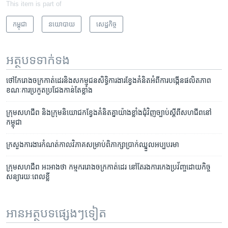
This item is part of
កម្ពុជា
នយោបាយ
សេដ្ឋកិច្ច
អត្ថបទ​ទាក់ទង
ថៅកែ​រោងចក្រ​កាត់ដេរ​និង​សកម្មជន​សិទ្ធិ​ការងារ​ខ្វែង​គំនិត​អំពី​ការ​បង្កើន​ផលិតភាព​
ខណៈ​ការ​ប្រកួតប្រជែង​កាន់​តែ​ខ្លាំង
ក្រុម​សហជីព​ និង​ក្រុម​និយោជក​ខ្វែង​គំនិត​គ្នា​យ៉ាង​ខ្លាំង​ជុំវិញ​ច្បាប់​ស្តី​ពី​សហជីព​នៅ​
កម្ពុជា
ក្រសួង​ការងារ​កំណត់​កាលវិភាគ​​សម្រាប់​ពិភាក្សា​ប្រាក់​ឈ្នួល​អប្បបរមា
ក្រុម​សហជីព ​អះអាង​ថា កម្មករ​រោងចក្រ​កាត់​ដេរ​ នៅ​តែ​រង​ការ​កេងប្រវ័ញ្ច​ដោយ​កិច្ច​
សន្យា​រយៈពេល​ខ្លី
អានអត្ថបទផ្សេងៗទៀត