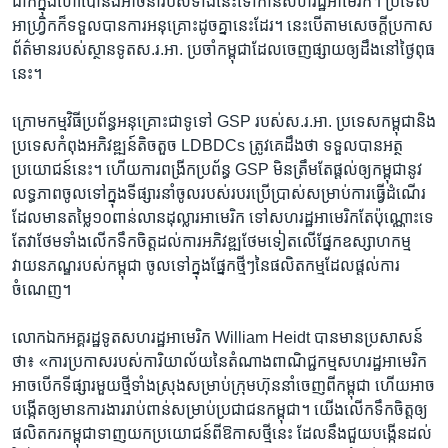
ដាក់​ក្នុង​ហោប៉ៅ​នឹង​អាច​នាំ​របស់​ទាំងនេះ​ទៅ​កាន់​សហ​រដ្ឋ​អាមេរិក។​ ប្រទេស​
អាហ្រ្វិក​ក៏​ទទួល​បាន​ការ​អនុគ្រោះ​ដូចគ្នា​នេះ​ដែរ។​ នេះបើ​តាម​សេចក្តី​ប្រកាស​
ព័ត៌មាន​របស់​ស្ថានទូត​ស.រ.អា.​ ប្រចាំ​កម្ពុជា​ដែល​ចេញ​ផ្សាយ​ឲ្យដឹង​នៅថ្ងៃ​ពុធ​
នេះ។​
ក្រោម​កម្ម​វិធីប្រព័ន្ធ​អនុគ្រោះ​ជាទូទៅ​ GSP ​របស់​ស.រ.អា. ប្រទេស​កម្ពុជា​និង​
ប្រទេស​កំពុង​អភិវឌ្ឍន៍​តិចតួច ​LDBDCs ​ត្រូវគេ​ដឹង​ថា​ ទទួល​បាន​អត្ថ​
ប្រយោជន៍​នេះ។ ​ហើយ​ការ​ពង្រីក​ប្រព័ន្ធ ​GSP ​មិន​ត្រឹម​តែផ្តល់​ឲ្យ​កម្ពុជា​នូវ​
លទ្ធភាព​ចូល​ទៅ​ក្នុង​ទីផ្សារ​នាំ​ចូល​របស់​របរ​ប្រើប្រាស់​សម្រាប់ការធ្វើ​ដំណើរ​
ដែល​មាន​តម្លៃ​១០​ពាន់​លានដុល្លារ​អាមេរិក ​ទៅសហ​រដ្ឋ​អាមេរិក​តែ​ប៉ុណ្ណោះ​ទេ​
តែ​វា​ថែម​ទាំង​លើក​ទឹក​ចិត្ត​ដល់​ការ​អភិវឌ្ឍថែម​ទៀត​លើ​ផ្នែក​ឧស្សាហ​កម្ម​
វាយន​ភណ្ឌ​របស់​កម្ពុជា​ ចូល​ទៅ​ក្នុង​ផ្នែក​ថ្មីៗ​នៃ​ផលិត​កម្ម​ដែល​ផ្តល់​ការ​
ចំណេញ។
លោក​ឯកអគ្គ​រដ្ឋទូត​សហ​រដ្ឋអា​មេរិក ​William Heidt ​បាន​មាន​ប្រសាសន៍​
ថា៖​ «ការ​ប្រកាសរបស់​ការិយាល័យ​នៃ​តំណាង​ពាណិជ្ជ​កម្ម​សហ​រដ្ឋ​អាមេរិក​
អាច​បើក​ទី​ផ្សារ​មួយ​ថ្មី​ទាំង​ស្រុង​សម្រាប់ក្រុមហ៊ុន​នាំ​ចេញពី​កម្ពុជា​ ហើយ​អាច​
បង្កើត​ឲ្យមាន​ការងារ​រាប់ពាន់​សម្រាប់ប្រជាជន​កម្ពុជា។​ យើង​លើក​ទឹក​ចិត្ត​ឲ្យ​
ផលិតករ​កម្ពុជា​ទាញ​យក​ប្រយោជន៍​ពី​ឱកាស​ថ្មីនេះ​ ដែល​នឹង​ជួយ​បង្កើន​ដល់​