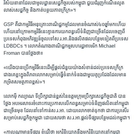
វិស័យ​នានាដែល​ជាមូលដ្ឋាន​សេដ្ឋកិច្ច​របស់​កម្ពុជា​ ជួយ​ជំរុញ​កំណើន​លូត
លាស់​សេដ្ឋកិច្ច​ និង​កាត់​បន្ថយ​ភាព​ក្រីក្រ»។​
GSP ​គឺជា​កម្ម​វិធី​អនុគ្រោះ​ពាណិជ្ជ​កម្ម​ដែល​មាន​ចំណាស់​៤០​ឆ្នាំ​មក​ហើយ​
ហើយនៅ​ក្រោម​កម្មវិធី​នេះគ្មាន​ការ​យកពន្ធ​លើ​ទំនិញជា​ច្រើន​ដែល​ចេញ​ពី​
ប្រទេស​កំពុង​អភិវឌ្ឍន៍​ចូល​ទៅស.រ.អា.​និង​ផលិតផល​បន្ថែម​ទៀត​ពី​ប្រទេស ​
LDBDCs ។​ លោក​តំណាង​ពាណិជ្ជ​កម្ម​សហ​រដ្ឋ​អាមេរិក​ Michael
Froman​ បាន​ថ្លែង​ថា៖​
«យើង​បាន​ប្រើ​កម្មវិធី​នេះ​ដើម្បី​ផ្តល់​ជំនួយ​យ៉ាង​សំខាន់​ដល់​ប្រទេស​ក្រីក្រ​
ជាង​គេ​ខ្លះ​ក្នុង​ពិភពលោក​សម្រាប់ធ្វើ​ទំនាក់​ទំនង​ជា​មួយ​គូ​ប្រជែង​ដែល​មាន​
កម្រិតសមត្ថ​ភាព​ខ្ពស់»។​
លោក​ម៉ី កល្យាណ​ ទីប្រឹក្សា​ជាន់ខ្ពស់​នៃ​ឧត្តម​ក្រុម​ប្រឹក្សា​សេដ្ឋកិច្ច​ជាតិ ​បាន​
ថ្លែង​ អបអរ​សាទរ​ចំពោះ​ការ​ប្រកាស​លើក​ពន្ធ​សម្រាប់ទំនិញ​ផលិត​នៅ​កម្ពុជា​
ជា​ច្រើន​មុខ ​ដែលនាំ​ទៅ​កាន់​ស.រ.អា.​ ​ដោយ​លោក​ចាត់ទុក​ថា​ ជា​ការ​ប្រសើរ​
សម្រាប់សេដ្ឋ​កិច្ច​កម្ពុជា​ ដោយ​សារ​ថា ​ស.រ.អា.ផ្តល់​ទីផ្សារ​បន្ថែម​ដល់​កម្ពុជា។​
«កាលណា​មាន​ទីផ្សារ​ ខ្ញុំ​ជឿ​ថា​ អ្នក​វិនិយោគ​នឹង​មក​វិនិយោគ​នៅ​កម្ពុជា​