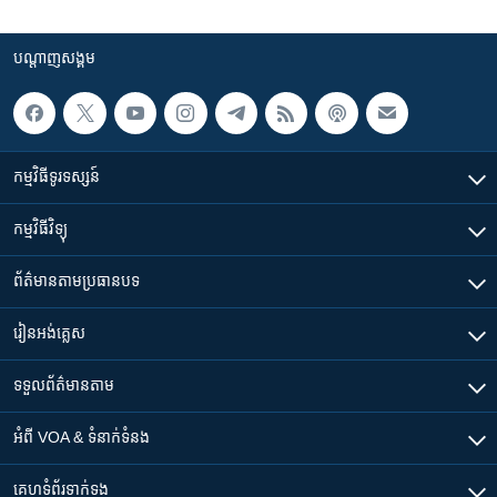
បណ្តាញ​សង្គម
កម្មវិធី​ទូរទស្សន៍
កម្មវិធី​វិទ្យុ
ព័ត៌មាន​តាមប្រធានបទ​
រៀន​​អង់គ្លេស
ទទួល​ព័ត៌មាន​តាម
អំពី​ VOA & ទំនាក់ទំនង
គេហទំព័រ​​ទាក់ទង