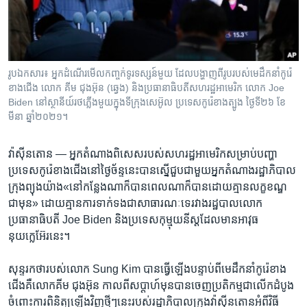
រចនា
សម្ព័ន្ធ​
Khmer English
រំលង​
និង​
បណ្តាញ​សង្គម
ចូល​
រូបឯកសារ៖ អ្នក​ដំណើរ​មើល​កញ្ចក់​ទូរទស្សន៍​មួយ ដែល​បង្ហាញ​ពី​រូប​របស់​មេដឹកនាំ​កូរ៉េ
ទៅ​
ខាងជើង លោក គីម ជុងអ៊ុន (ឆ្វេង) និង​ប្រធានាធិបតី​សហរដ្ឋ​អាមេរិក លោក Joe
កាន់​
Biden នៅ​ស្ថានីយ៍​រថភ្លើង​មួយ​ក្នុងទីក្រុង​សេអ៊ូល ប្រទេស​កូរ៉េខាងត្បូង ថ្ងៃទី២៦ ខែ
មីនា ឆ្នាំ២០២១។
ទំព័រ​
ភាសា
ស្វែង​
រក
វ៉ាស៊ីនតោន —
អ្នក​តំណាង​ពិសេស​របស់​សហ​រដ្ឋ​អាមេរិក​សម្រាប់​បញ្ហា​
ប្រទេស​កូរ៉េ​ខាងជើង​នៅ​ថ្ងៃ​ច័ន្ទនេះ​បាន​ស្នើ​ជួប​ជាមួយ​អ្នក​តំណាង​រដ្ឋាភិបាល​
ក្រុង​ព្យុងយ៉ាង​«នៅ​កន្លែង​ណាក៏បាន​ពេល​ណា​ក៏​បានដោយ​គ្មាន​លក្ខខណ្ឌ​
ជាមុន»​ ដោយ​គ្មាន​ការ​ទាក់ទង​ជា​សាធារណៈ​ទេ​រវាង​រដ្ឋបាល​លោក​
ប្រធានាធិបតី ​Joe Biden​ និង​ប្រទេស​កុម្មុយនីស្ត​ដែល​មាន​អាវុធ​
នុយក្លេអ៊ែរ​នេះ។​
សុន្ទរកថា​របស់​លោក​ Sung Kim​ បាន​ធ្វើឡើង​បន្ទាប់ពី​មេដឹកនាំ​កូរ៉េ​ខាង
ជើង​គឺ​លោក​គីម ជុងអ៊ុន​ កាលពី​សប្តាហ៍​មុន​បាន​ចេញ​ប្រតិកម្ម​ជាលើក​ដំបូង​
ចំពោះ​ការ​ពិនិត្យ​ឡើង​វិញ​ថ្មីៗ​នេះ​របស់​រដ្ឋាភិបាល​ក្រុង​វ៉ាស៊ីនតោន​អំពី​វិធី