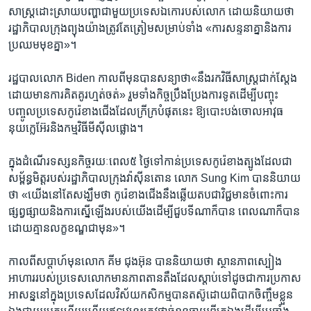
សាស្រ្ត​ដោះស្រាយ​បញ្ហា​ជាមួយ​ប្រទេស​ឯកោ​របស់​លោក​ ដោយ​និយាយ​ថា
រដ្ឋាភិបាល​ក្រុង​ព្យុងយ៉ាង​ត្រូវតែ​ត្រៀម​សម្រាប់​ទាំង​ «ការ​សន្ទនា​គ្នា​និង​ការ​
ប្រឈម​មុខ​គ្នា»។​
រដ្ឋបាល​លោក ​Biden ​កាល​ពីមុន​បាន​សន្យា​ថា​«នឹង​រក​វិធីសាស្រ្ត​ជាក់ស្តែង​
ដោយ​មាន​ការ​គិត​គូរ​ហ្មត់ចត់»​ រួមទាំង​កិច្ច​ប្រឹងប្រែង​ការទូត​ដើម្បី​បញ្ចុះ​
បញ្ចូល​ប្រទេស​កូរ៉េ​ខាងជើង​ដែល​ក្រីក្រ​បំផុត​នេះ​ ឱ្យ​បោះបង់​ចោល​អាវុធ​
នុយក្លេអ៊ែរ​និង​កម្ម​វិធី​មីស៊ីល​ផ្លោង។​
ក្នុង​ដំណើរ​ទស្សន​កិច្ច​រយៈ​ពេល​៥​ ថ្ងៃ​ទៅកាន់​ប្រទេស​កូរ៉េ​ខាងត្បូង​ដែល​ជា​
សម្ព័ន្ធ​មិត្ត​របស់​រដ្ឋាភិបាល​ក្រុង​វ៉ាស៊ីនតោន ​លោក​ Sung Kim ​បាន​និយាយ​
ថា​ «យើង​នៅតែ​សង្ឃឹម​ថា​ កូរ៉េ​ខាងជើង​នឹង​ឆ្លើយតប​ជា​វិជ្ជមាន​ចំពោះ​ការ​
ផ្សព្វផ្សាយ​និង​ការ​ស្នើឡើង​របស់​យើង​ដើម្បី​ជួប​ទីណា​ក៏បាន ​ពេលណា​ក៏បាន​
ដោយ​គ្មាន​លក្ខខណ្ឌ​ជាមុន»។​
កាលពី​សប្តាហ៍​មុន​លោក​ គីម ជុងអ៊ុន​ បាន​និយាយ​ថា​ ស្ថានភាព​ស្បៀង​
អាហារ​របស់​ប្រទេស​លោក​មាន​ភាព​តានតឹង​ដែល​ស្តាប់​ទៅ​ដូច​ជា​ការ​ប្រកាស​
អាសន្ន​នៅ​ក្នុង​ប្រទេស​ដែល​វិស័យ​កសិកម្ម​បាន​តស៊ូ​ដោយ​ពិបាក​ចិញ្ចឹម​ខ្លួន​