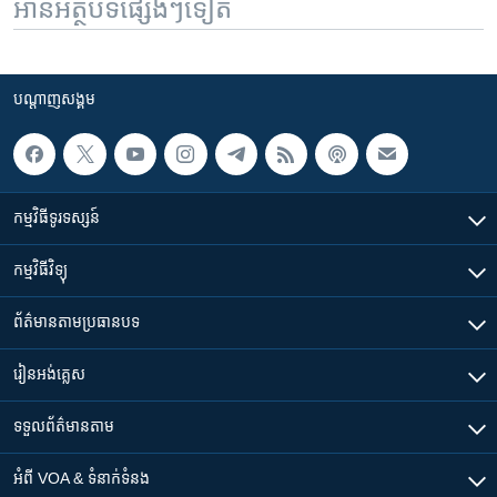
អានអត្ថបទផ្សេងៗទៀត
បណ្តាញ​សង្គម
កម្មវិធី​ទូរទស្សន៍
កម្មវិធី​វិទ្យុ
ព័ត៌មាន​តាមប្រធានបទ​
រៀន​​អង់គ្លេស
ទទួល​ព័ត៌មាន​តាម
អំពី​ VOA & ទំនាក់ទំនង