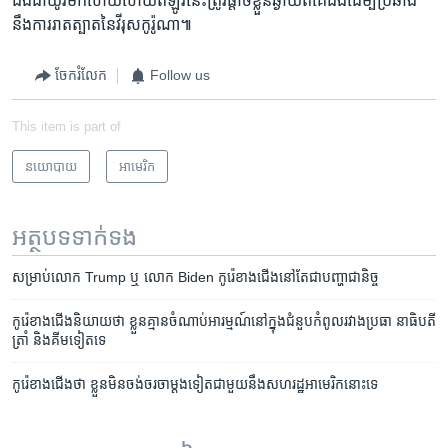
ឯង​ជាយូរ​មក​ហើយ​ហើយ​ឥឡូវ​នេះ​ត្រូវ​ផ្តាច់​ខ្លួន​ឆ្ងាយ​ពី​គេ​ឯង​ដើម្បី​ប្រឆាំង​
នឹង​ការ​រាតត្បាត​នៃ​វីរុស​កូរ៉ូណា៕
ចែករំលែក
Follow us
This item is part of
នយោបាយ
អាមេរិក​
អត្ថបទ​ទាក់ទង
សម្រាប់​លោក Trump ឬ លោក Biden កូរ៉េខាងជើង​នៅតែ​ជា​បញ្ហា​ជានិច្ច
កូរ៉េ​ខាង​ជើង​និយាយ​ថា​ ខ្លួន​គ្មាន​ចំណាប់​អារម្មណ៍​នៅ​ក្នុង​ជំនួប​កំពូល​រវាង​ប្រធា នាធិបតី​
ត្រាំ និង​គីម​ទៀត​ទេ
កូរ៉េ​ខាង​ជើង​ថា ខ្លួន​មិន​ចង់​ចរចា​ម្ដង​ទៀត​ជាមួយ​នឹង​សហរដ្ឋ​អាមេរិក​នោះ​ទេ