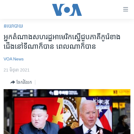
ភ្ជាប់​
ទៅ​
គេហទំព័រ​
នយោបាយ
កម្ពុជា
ទាក់ទង
អ្នកតំណាងសហរដ្ឋអាមេរិកស្នើជួបភាគីកូរ៉េខាង
រំលង​
អន្តរជាតិ
ជើងនៅទីណាក៏បាន ពេលណាក៏បាន
និង​
អាមេរិក
ចូល​
VOA News
ទៅ​​
ចិន
ទំព័រ​
21 មិថុនា 2021
ហេឡូវីអូអេ
ព័ត៌មាន​​
ចែករំលែក
តែ​
កម្ពុជាច្នៃប្រតិដ្ឋ
ម្តង
ព្រឹត្តិការណ៍ព័ត៌មាន
រំលង​
និង​
ទូរទស្សន៍ / វីដេអូ​
ចូល​
វិទ្យុ / ផតខាសថ៍
ទៅ​
ទំព័រ​
កម្មវិធីទាំងអស់