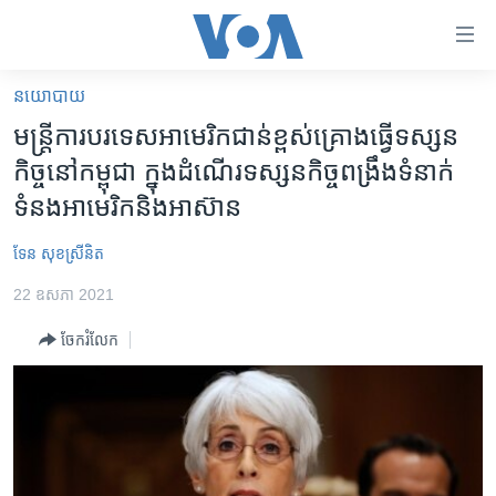
ភ្ជាប់​
ទៅ​
គេហទំព័រ​
នយោបាយ
កម្ពុជា
ទាក់ទង
មន្ត្រី​ការ​បរទេស​អាមេរិក​ជាន់​ខ្ពស់​​គ្រោង​ធ្វើ​ទស្សន
រំលង​
អន្តរជាតិ
កិច្ច​នៅ​កម្ពុជា​ ក្នុង​ដំណើរ​ទស្សនកិច្ច​ពង្រឹង​ទំនាក់​
និង​
អាមេរិក
ទំនង​អាមេរិក​និង​អាស៊ាន
ចូល​
ទៅ​​
ចិន
ទែន សុខស្រីនិត
ទំព័រ​
ហេឡូវីអូអេ
ព័ត៌មាន​​
22 ឧសភា 2021
តែ​
កម្ពុជាច្នៃប្រតិដ្ឋ
ម្តង
ចែករំលែក
ព្រឹត្តិការណ៍ព័ត៌មាន
រំលង​
និង​
ទូរទស្សន៍ / វីដេអូ​
ចូល​
វិទ្យុ / ផតខាសថ៍
ទៅ​
ទំព័រ​
កម្មវិធីទាំងអស់