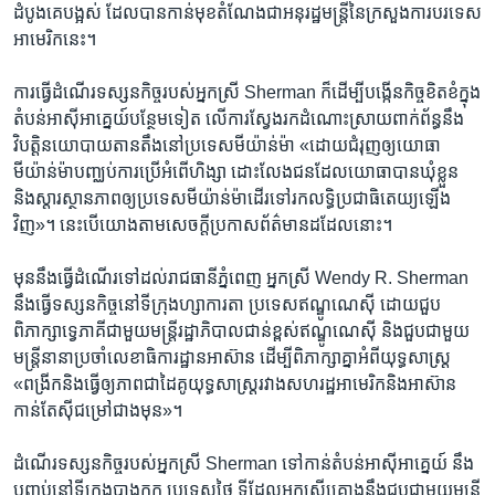
ដំបូង​គេ​បង្អស់​ ដែល​បាន​កាន់​មុខ​តំណែង​ជា​អនុរដ្ឋមន្ត្រីនៃក្រសួងការបរទេស​
អាមេរិក​នេះ។​
ការ​ធ្វើ​ដំណើរ​ទស្សនកិច្ច​របស់​អ្នកស្រី​ Sherman ​ក៏​ដើម្បី​បង្កើន​កិច្ច​ខិតខំ​ក្នុង​
តំបន់​អាស៊ី​អាគ្នេយ៍​បន្ថែម​ទៀត​ លើ​ការ​ស្វែង​រក​ដំណោះ​ស្រាយ​ពាក់ព័ន្ធ​នឹង​
វិបត្តិនយោបាយ​តានតឹង​នៅ​ប្រទេស​មីយ៉ាន់ម៉ា​ «ដោយ​ជំរុញ​ឲ្យ​យោធា​
មីយ៉ាន់ម៉ា​បញ្ឈប់​ការ​ប្រើ​អំពើ​ហិង្សា​ ដោះលែង​ជន​ដែល​យោធា​បាន​ឃុំ​ខ្លួន​
និង​ស្តារ​ស្ថានភាព​ឲ្យ​ប្រទេស​មីយ៉ាន់ម៉ា​ដើរ​ទៅ​រក​លទ្ធិ​ប្រជាធិតេយ្យ​ឡើង​
វិញ»។ ​នេះ​បើ​យោង​តាម​សេចក្តី​ប្រកាស​ព័ត៌មាន​ដដែល​នោះ។​
មុន​នឹង​ធ្វើ​ដំណើរ​ទៅ​ដល់​រាជធានី​ភ្នំពេញ​ អ្នកស្រី​ Wendy R. Sherman ​
នឹង​ធ្វើ​ទស្សនកិច្ច​នៅ​ទីក្រុង​ហ្សាការតា ​ប្រទេស​ឥណ្ឌូណេស៊ី​ ដោយ​ជួប​
ពិភាក្សា​ទ្វេភាគី​ជាមួយ​មន្ត្រី​រដ្ឋាភិបាល​ជាន់​ខ្ពស់​ឥណ្ឌូណេស៊ី​ និង​ជួប​ជាមួយ​
មន្ត្រីនានា​ប្រចាំ​លេខាធិការដ្ឋាន​អាស៊ាន​ ដើម្បីពិភាក្សា​គ្នា​អំពី​យុទ្ធសាស្ត្រ​
«ពង្រីក​និង​ធ្វើ​ឲ្យ​ភាពជា​ដៃ​គូ​យុទ្ធសាស្ត្រ​រវាង​សហ​រដ្ឋ​អាមេរិក​និង​អាស៊ាន​
កាន់​តែ​ស៊ី​ជម្រៅ​ជាងមុន»។​
ដំណើរ​ទស្សនកិច្ច​របស់​អ្នកស្រី​ Sherman ទៅ​កាន់​តំបន់​អាស៊ី​អាគ្នេយ៍ នឹង​
បញ្ចប់​នៅ​ទីក្រុង​បាងកក ​ប្រទេស​ថៃ ​ទីដែល​អ្នកស្រី​គ្រោង​នឹង​ជួបជាមួយ​មន្ត្រី​