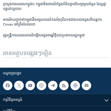
ក្រសួង​ការ​បរទេស​កម្ពុជា​៖ ​កម្ពុជា​និង​អាមេរិក​ខ្វែង​គំនិត​គ្នា​លើ​បញ្ហា​មួយ​ចំនួន តែ​ប្តេជ្ញា​
បន្ត​ដោះ​ស្រាយ
អាមេរិក​បញ្ជាក់​ថា​កម្ពុជា​នឹង​ទទួល​បាន​វ៉ាក់សាំង​កូវីដ១៩​ជាង​១លាន​ដូស​ពី​យន្តការ​
Covax នៅ​ត្រឹម​ខែ​ឧសភា
រដ្ឋមន្ត្រី​ការ​បរទេស​អាមេរិក​ផ្ញើ​សារ​ជូនពរ​ឆ្នាំថ្មី​ដល់​ប្រជាពលរដ្ឋ​កម្ពុជា
អានអត្ថបទផ្សេងៗទៀត
បណ្តាញ​សង្គម
កម្មវិធី​ទូរទស្សន៍