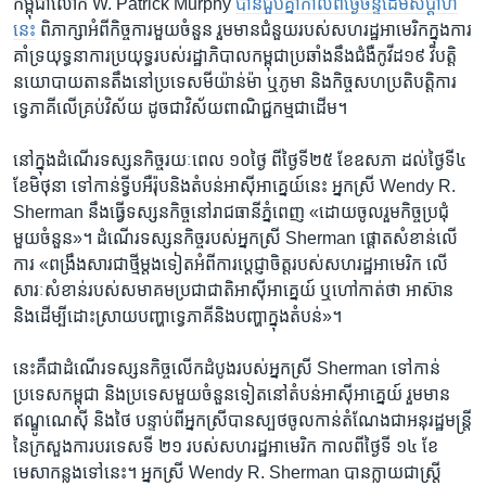
កម្ពុជា​លោក W. Patrick Murphy ​
បាន​ជួបគ្នា​កាល​ពី​ថ្ងៃ​ច័ន្ទ​ដើម​សប្តាហ៍​
នេះ​
ពិភាក្សា​អំពី​កិច្ចការ​មួយ​ចំនួន ​រួមមាន​ជំនួយ​របស់​សហ​រដ្ឋ​អាមេរិក​ក្នុង​ការ​
គាំទ្រ​យុទ្ធនាការ​ប្រយុទ្ធ​របស់​រដ្ឋាភិបាល​កម្ពុជា​ប្រឆាំង​នឹង​ជំងឺ​កូវីដ១៩ វិបត្តិ
នយោបាយ​តានតឹង​នៅ​ប្រទេស​មីយ៉ាន់ម៉ា ឬ​ភូមា ​និង​កិច្ច​សហ​ប្រតិបត្តិការ​
ទ្វេភាគី​លើ​គ្រប់​វិស័យ​ ដូចជា​វិស័យ​ពាណិជ្ជកម្មជា​ដើម។​
នៅ​ក្នុង​ដំណើរ​ទស្សនកិច្ច​រយៈ​ពេល​ ១០ថ្ងៃ ពី​ថ្ងៃទី​២៥​ ខែ​ឧសភា ​ដល់​ថ្ងៃទី​៤​
ខែ​មិថុនា ​ទៅ​កាន់​ទ្វីប​អឺរ៉ុប​និង​តំបន់អាស៊ីអាគ្នេយ៍​នេះ ​អ្នកស្រី ​Wendy R.
Sherman​ នឹងធ្វើ​ទស្សន​កិច្ច​នៅ​រាជធានី​ភ្នំពេញ​ «ដោយ​ចូលរួម​កិច្ច​ប្រជុំ​
មួយ​ចំនួន»។​ ដំណើរ​ទស្សន​កិច្ច​របស់​អ្នកស្រី​ Sherman ​ផ្តោត​សំខាន់​លើ​
ការ​ «ពង្រឹង​សារ​ជា​ថ្មីម្តង​ទៀត​អំពី​ការ​ប្តេជ្ញា​ចិត្ត​របស់​សហ​រដ្ឋ​អាមេរិក ​លើ
សារៈ​សំខាន់​របស់​សមាគម​ប្រជាជាតិ​អាស៊ី​អាគ្នេយ៍​ ឬ​ហៅកាត់​ថា​ អាស៊ាន ​
និង​ដើម្បី​ដោះស្រាយ​បញ្ហា​ទេ្វភាគី​និង​បញ្ហា​ក្នុង​តំបន់»។​
នេះ​គឺជា​ដំណើរ​ទស្សនកិច្ច​លើក​ដំបូង​របស់​អ្នកស្រី ​Sherman​ ទៅ​កាន់​
ប្រទេស​កម្ពុជា​ និង​ប្រទេស​មួយ​ចំនួន​ទៀត​នៅ​តំបន់​អាស៊ីអាគ្នេយ៍ ​រួមមាន​
ឥណ្ឌូណេស៊ី ​និង​ថៃ បន្ទាប់​ពី​អ្នកស្រី​បាន​ស្បថ​ចូល​កាន់​តំណែង​ជា​អនុរដ្ឋមន្ត្រី
នៃក្រសួងការបរទេសទី​ ២១ ​របស់​សហ​រដ្ឋ​អាមេរិក​ កាលពី​ថ្ងៃទី ១៤ ​ខែ​
មេសា​កន្លង​ទៅ​នេះ។ ​អ្នកស្រី ​Wendy R. Sherman បាន​ក្លាយ​ជា​ស្ត្រី​