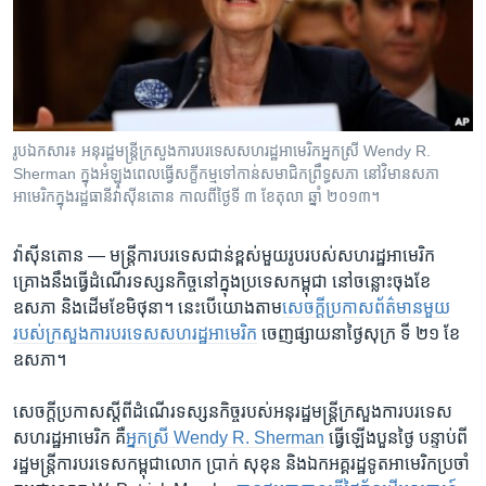
រចនា
សម្ព័ន្ធ​
Khmer English
រំលង​
និង​
បណ្តាញ​សង្គម
ចូល​
ទៅ​
រូបឯកសារ៖ អនុរដ្ឋមន្ត្រីក្រសួងការបរទេសសហរដ្ឋអាមេរិកអ្នកស្រី Wendy R.
កាន់​
Sherman ក្នុងអំឡុងពេលធ្វើសក្ខីកម្មទៅកាន់សមាជិកព្រឹទ្ធសភា នៅវិមានសភា
ទំព័រ​
អាមេរិកក្នុងរដ្ឋធានីវ៉ាស៊ីនតោន កាលពីថ្ងៃទី ៣ ខែតុលា ឆ្នាំ ២០១៣។
ភាសា
ស្វែង​
រក
វ៉ាស៊ីនតោន —
មន្ត្រី​ការ​បរទេស​ជាន់​ខ្ពស់​មួយ​រូប​របស់​សហ​រដ្ឋ​អាមេរិក ​
គ្រោង​នឹង​ធ្វើដំណើរ​ទស្សន​កិច្ច​នៅ​ក្នុង​ប្រទេស​កម្ពុជា​ នៅ​ចន្លោះ​ចុង​ខែ​
ឧសភា ​និង​ដើម​ខែ​មិថុនា។​ នេះ​បើ​យោង​តាម​
សេចក្តី​ប្រកាស​ព័ត៌មានមួយ​
របស់​ក្រសួង​ការបរទេស​សហរដ្ឋ​អាមេរិក
​ ចេញ​ផ្សាយ​នា​ថ្ងៃ​សុក្រ​ ទី ២១ ខែ​
ឧសភា។ ​
សេចក្តី​ប្រកាស​ស្តីពី​ដំណើរ​ទស្សនកិច្ច​របស់អនុរដ្ឋមន្ត្រីក្រសួងការបរទេស
សហរដ្ឋអាមេរិក​ គឺ​
អ្នកស្រី​ Wendy R. Sherman
ធ្វើ​ឡើង​បួន​ថ្ងៃ​ បន្ទាប់​ពី​
រដ្ឋមន្ត្រី​ការ​បរទេស​កម្ពុជា​លោក ប្រាក់ សុខុន ​និង​ឯកអគ្គរដ្ឋទូត​អាមេរិក​ប្រចាំ​