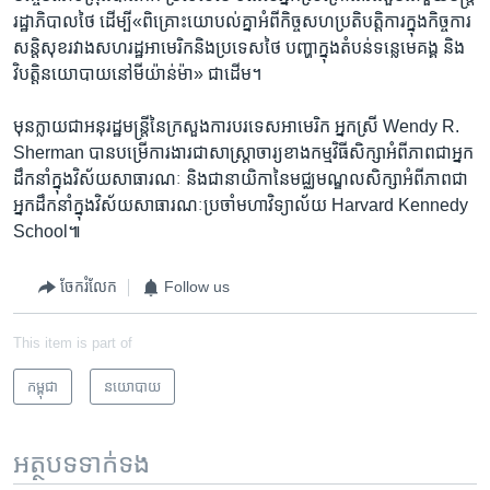
រដ្ឋាភិបាល​ថៃ ​ដើម្បី​«ពិគ្រោះ​យោបល់​គ្នា​អំពី​កិច្ច​សហ​ប្រតិបត្តិ​ការក្នុង​កិច្ចការ​
សន្តិសុខ​រវាង​សហ​រដ្ឋ​អាមេរិក​និង​ប្រទេស​ថៃ​ បញ្ហា​ក្នុង​តំបន់​ទន្លេ​មេគង្គ​ និង​
វិបត្តិ​នយោបាយ​នៅ​មីយ៉ាន់ម៉ា»​ ជា​ដើម។​
មុន​ក្លាយ​ជាអនុរដ្ឋមន្ត្រីនៃក្រសួងការបរទេសអាមេរិក ​អ្នកស្រី ​Wendy R.
Sherman ​បាន​បម្រើ​ការងារ​ជា​សាស្ត្រាចារ្យ​ខាង​កម្មវិធី​សិក្សា​អំពី​ភាពជា​អ្នក
ដឹកនាំ​ក្នុង​វិស័យ​សាធារណៈ​ និង​ជា​នាយិកា​នៃ​មជ្ឈមណ្ឌល​សិក្សា​អំពី​ភាព​ជា​
អ្នកដឹកនាំ​ក្នុង​វិស័យ​សាធារណៈ​ប្រចាំ​មហាវិទ្យាល័យ ​Harvard Kennedy
School៕
ចែករំលែក
Follow us
This item is part of
កម្ពុជា
នយោបាយ
អត្ថបទ​ទាក់ទង