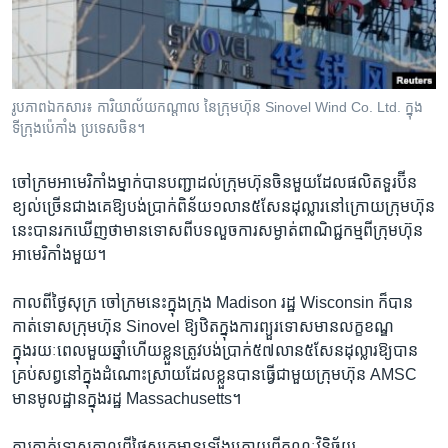
រចនា
សម្ព័ន្ធ​
Khmer English
រំលង​
និង​
បណ្តាញ​សង្គម
ចូល​
រូបភាពឯកសារ៖ ការិយាល័យកណ្តាល នៃក្រុមហ៊ុន Sinovel Wind Co. Ltd. ក្នុង
ទៅ​
ទីក្រុងប៉េកាំង ប្រទេសចិន។
កាន់​
ទំព័រ​
ភាសា
ចៅក្រមអាមេរិកាំងម្នាក់បានបញ្ជាដល់ក្រុមហ៊ុនចិនមួយដែលផលិតទួរប៊ីន
ស្វែង​
ខ្យល់ច្រើនជាងគេឱ្យបង់ប្រាក់ពិន័យ១លាន៥សែនដុល្លារនៅក្រោយក្រុមហ៊ុន
រក
នេះបានរកឃើញថាមានទោសពីបទលួចការសម្ងាត់ពាណិជ្ជកម្មពីក្រុមហ៊ុន
អាមេរិកាំងមួយ។
កាលពីថ្ងៃសុក្រ ចៅក្រមនេះក្នុងក្រុង Madison រដ្ឋ Wisconsin ក៏បាន
កាត់ទោសក្រុមហ៊ុន Sinovel ឱ្យឋិតក្នុងការព្យួរទោសមានលក្ខខណ្ឌ
ក្នុងរយៈពេលមួយឆ្នាំហើយខ្លួនត្រូវបង់ប្រាក់៥៧លាន៥សែនដុល្លារឱ្យបាន
គ្រប់សព្វនៅក្នុងដំណោះស្រាយដែលខ្លួនបានធ្វើជាមួយក្រុមហ៊ុន AMSC
មានមូលដ្ឋានក្នុងរដ្ឋ Massachusetts។
ការកាត់ទោសកាលពីថ្ងៃសុក្រមានឡើងក្រោយពីគណៈវិនិច្ឆ័យ