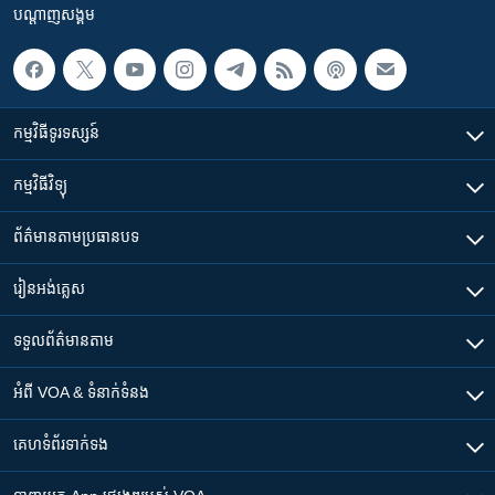
បណ្តាញ​សង្គម
កម្មវិធី​ទូរទស្សន៍
កម្មវិធី​វិទ្យុ
ព័ត៌មាន​តាមប្រធានបទ​
រៀន​​អង់គ្លេស
ទទួល​ព័ត៌មាន​តាម
អំពី​ VOA & ទំនាក់ទំនង
គេហទំព័រ​​ទាក់ទង