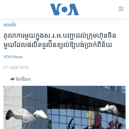
ភ្ជាប់​
ទៅ​
គេហទំព័រ​
អាមេរិក​
កម្ពុជា
ទាក់ទង
តុលាការមួយក្នុងស.រ.អ.បញ្ជាដល់ក្រុមហ៊ុនចិន
រំលង​
អន្តរជាតិ
មួយដែលផលិតទួរប៊ីនខ្យល់ឱ្យបង់ប្រាក់ពិន័យ
និង​
អាមេរិក
ចូល​
VOA News
ទៅ​​
ចិន
ទំព័រ​
07 កក្កដា 2018
ហេឡូវីអូអេ
ព័ត៌មាន​​
ចែករំលែក
តែ​
កម្ពុជាច្នៃប្រតិដ្ឋ
ម្តង
ព្រឹត្តិការណ៍ព័ត៌មាន
រំលង​
និង​
ទូរទស្សន៍ / វីដេអូ​
ចូល​
វិទ្យុ / ផតខាសថ៍
ទៅ​
ទំព័រ​
កម្មវិធីទាំងអស់