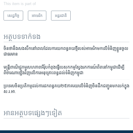
This item is part of
សេដ្ឋកិច្ច
អាមេរិក​
អន្តរជាតិ
អត្ថបទ​ទាក់ទង
ចិន​ថា​នឹង​សងសឹក​នៅ​ពេល​ដែល​ការ​យក​ពន្ធ​គយ​ថ្មី​​​របស់​អាមេរិក​មក​លើ​ទំនិញ​ខ្លួន​ចូល​
ជា​ធរមាន
មន្ត្រី​ពាណិជ្ជកម្ម​សហ​ភាព​អឺរ៉ុប​កំពុង​ធ្វើ​បេសកកម្ម​ស្វែង​រក​ការណ៍​ពិត​នៅ​កម្ពុជា​​ដើម្បី​​
ពិចារណា​ឡើង​វិញ​​លើ​ការ​​អនុគ្រោះ​​ពន្ធ​​ដល់​​ទំនិញ​​កម្ពុជា
​ប្រទេស​ចិន​​ប្រតិកម្ម​ដល់​ការ​ដក​ពន្ធ​គយ​២៥​ភាគ​រយ​លើ​ទំនិញ​ចិន​ដឹក​ជញ្ជូន​មក​លក់​ក្នុង​
ស.រ.អា.
អានអត្ថបទផ្សេងៗទៀត