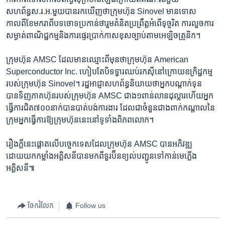
សហព័ន្ធស.រ.អ.មួយបានរកឃើញថាក្រុមហ៊ុន Sinovel មានទោស
កាលពីខែមករាពីបទចោទប្រកាន់ថារួមគំនិតប្រព្រឹត្តអំពើទុច្ចរិត ការលួចការ
សម្ងាត់ពាណិជ្ជកម្មនិងការផ្ទេរប្រាក់កាសខុសច្បាប់តាមអេឡិចត្រូនិក។
ក្រុមហ៊ុន AMSC ដែលមានឈ្មោះពីមុនថាក្រុមហ៊ុន American
Superconductor Inc. ហៀបតែបិទទ្វារឈប់រកស៊ីនៅក្រោយឧក្រិដ្ឋកម្ម
របស់ក្រុមហ៊ុន Sinovel។ រដ្ឋអាជ្ញាសហព័ន្ធនិយាយថាអ្នកបណ្តាក់ទុន
បានទិញភាគហ៊ុនរបស់ក្រុមហ៊ុន AMSC ជាង១ពាន់លានដុល្លារហើយអ្នក
ធ្វើការជិត៧០០នាក់បានបាត់បង់ការងារ ដែលជាចំនួនជាងពាក់កណ្តាលនៃ
ក្រុមអ្នកធ្វើការឱ្យក្រុមហ៊ុននេះនៅទូទាំងពិភពលោក។
រឿងក្តីនេះផ្តោតលើបច្ចេកទេសដែលក្រុមហ៊ុន AMSC បានអភិវឌ្ឍ
ដោយយកកម្លាំងអគ្គិសនីបានមកពីទួរប៊ីនខ្យល់បញ្ជូនទៅកាន់មេភ្លើង
អគ្គិសនី៕
ចែករំលែក
Follow us