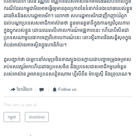
បើតាម​លោក សេង វណ្ណលី មជ្ឈភាព​របស់​អាស៊ាន​ក៏អា​ចរង​ផល​ប៉ះពាល់​ក្នុង​
ករណីដែល​កម្ពុជាមិន​អាច​ធ្វើ​ឲ្យ​មាន​តុល្យភាព​នៃ​ទំនាក់​ទំនង​យោធា​របស់​ខ្លួន​
រវាង​ចិន​និងសហរដ្ឋអាមេរិក​។​ លោក​ថា សហរដ្ឋ​អាមេរិក​ជាញឹកញាប់​រំឭក
ដល់​បណ្តាប្រទេស​សមាជិក​អាស៊ាន​ថា ​ខ្លួនមាន​តួនាទីក្នុងការ​រក្សា​វិបុលភាព
ក្នុងប្លុក​របស់​ខ្លួន​ ដោយ​ឈរ​លើ​គោល​ការណ៍​មជ្ឈភាព​នេះ ហើយបើសិន​ជា
ប្រទេស​ណាមួយ​ងាកចេញ​ពីគោលការណ៍​នេះ នោះ​ស្ថិរភាព​និងសន្តិសុខ​ក្នុង​
តំបន់​អាស៊ាន​អាច​សិ្ថត​ក្នុង​ហានិភ័យ។
គួរ​បញ្ជាក់​ថា​ ជម្លោះ​នៅ​សមុទ្រ​ចិន​ខាង​ត្បូង​បាន​ក្លាយ​ជា​បញ្ហា​ចម្រូង​ចម្រាស​
រាប់​ទស​វត្សរ៍​មក​ហើយ​រវាង​ប្រទេស​ចិន ​និង​ប្រទេស​ជា​សមាជិក​មួយ​ចំនួន​
របស់​អាស៊ាន​ រួម​មានប្រទេសវៀតណាម ​ហ្វីលីពីន​ ម៉ាឡេស៊ី ​និង​ព្រុយណេ៕
ចែករំលែក
Follow us
This item is part of
កម្ពុជា
នយោបាយ