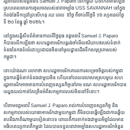
វត្តមាន​របស់​ឧត្តម​នាវី​ Samuel J. Paparo ​នៅ​កម្ពុជា ​បាន​កើតមានឡើង ​
ស្រប​ពេល​មាន​ការ​ចូលចត​របស់​នាវាចម្បាំង​ USS SAVANNAH​ នៅ​ក្នុង​
កំពង់​ផែ​ទឹក​ជ្រៅ​ព្រះសីហនុ​ រយៈ​ពេល ​ ៥ថ្ងៃ​ គឺ​ចាប់ពីថ្ងៃ​ទី​ ១៦ រហូត​ដល់​ថ្ងៃ​
ទី ២០ ​ខែធ្នូ​ ឆ្នាំ​ ២០២៤​។
នៅក្នុងសន្និសីទ​ព័ត៌មាន​កាលពីថ្ងៃ​ពុធ ឧត្តម​នាវី​ Samuel J. Paparo
ក៏បាន​លើក​ឡើងថា​ សហ​រដ្ឋ​អាមេរិក​បន្តរង់ចាំ​មើល​ឥរិយាបថ​របស់​ទំនាក់​
ទំនង​នៃ​កងទ័ព​រំដោះ​ប្រជាជន​ចិន​នៅ​មូលដ្ឋាន​ជើងទឹកសមុទ្រ​រាមរបស់​
កម្ពុជា។
ទោះ​យ៉ាង​ណា លោកថា​ សហរដ្ឋ​អាមេរិក​គោរព​ការ​សម្រេច​ចិត្ត​របស់​កម្ពុជា​
ក្នុងការ​ធ្វើ​ទំនាក់​ទំនង​ជាមួយ​ចិន​ ហើយ​នៅពេល​វេលា​សមស្របមួយ​ សហ
រដ្ឋ​អាមេរិក​អាច​មាន​ការ​បំពេញ​ទស្សនកិច្ច​នៅ​រាម ខណៈ​សហរដ្ឋ​អាមេរិកបាន​
ឈ្វេង​យល់​កាន់​តែ​ច្រើន​អំពី​សកម្មភាព​របស់​ចិន​នៅ​ទីនោះ។
បើ​តាម​ឧត្តម​នាវី​ Samuel J. Paparo រាល់​ការ​បំពេញ​ទស្សនកិច្ច​ និង​
សកម្មភាព​របស់​យោធា​អាមេរិក​ជាមួយកម្ពុជា គឺមិន​បាន​ធ្វើ​ឡើងជា​ការ​ឆ្លើយ
តបនឹង​ភាគីណាមួយ​ទៀត​នោះ​ទេ ពោល​គឺ​កា​រទាក់​ទង​ជាមួយ​មិត្ត​ដែលមាន​
អធិបតេយ្យភាព​គឺកម្ពុជា ដែល​បាន​ទទួល​នាវា​ចម្បាំង​សហ​រដ្ឋ​អាមេរិក​ចំនួន ​