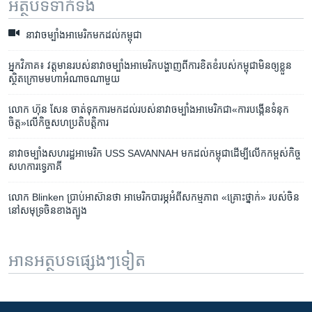
អត្ថបទ​ទាក់ទង
នាវា​ចម្បាំង​អាមេរិក​មក​ដល់​កម្ពុជា
អ្នកវិភាគ៖ វត្តមាន​របស់​នាវា​ចម្បាំង​អាមេរិក​បង្ហាញ​ពី​ការខិតខំ​របស់​កម្ពុជា​មិន​ឲ្យ​ខ្លួន​
ស្ថិត​ក្រោម​មហា​អំណាច​ណាមួយ
លោក ហ៊ុន សែន ចាត់ទុក​ការមក​ដល់​របស់​នាវា​ចម្បាំង​អាមេរិក​ជា​«ការបង្កើន​ទំនុក​
ចិត្ត»​លើ​កិច្ចសហប្រតិបត្តិការ
នាវា​ចម្បាំង​សហរដ្ឋអាមេរិក USS SAVANNAH មក​ដល់​កម្ពុជា​ដើម្បី​លើក​កម្ពស់​កិច្ច
សហការ​ទ្វេភាគី
លោក Blinken ប្រាប់​អាស៊ាន​ថា អាមេរិក​បារម្ភ​អំពី​សកម្មភាព «គ្រោះថ្នាក់» របស់​ចិន​
នៅ​សមុទ្រ​ចិន​ខាងត្បូង
អានអត្ថបទផ្សេងៗទៀត