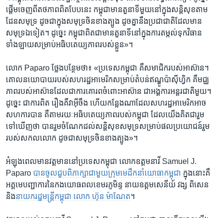
ផ្តើម​ចេញពី​តថភាព​ពិត​បែបនេះ​ កម្ពុជា​មាន​តួនាទី​មួយ​នៅក្នុង​សន្តិសុខ​តាម​
ដែន​សមុទ្រ ដូចជា​ក្នុងសមុទ្រ​ចិន​ខាង​ត្បូង​ ដូច​គ្នា​នឹង​ប្រជា​ជាតិ​ដែលមាន​
សមុទ្រ​ឯទៀត​។ ​ដូច្នេះ​ កម្ពុជា​ពិត​ជា​មានតួនាទី​នៅ​ក្នុងការ​តម្កល់​ទុក​វិធាន​
ទាំង​ឡាយ​សម្រាប់​អធិប​តេយ្យ​ភាព​របស់ខ្លួន»។
លោក​ Paparo ថ្លែង​បន្ថែម​ថា​៖ «ប្រទេស​កម្ពុជា គឺ​សមាជិក​របស់​អាស៊ាន​។
គោលនយោបាយ​របស់​សហរដ្ឋ​អាមេរិក​សម្រាប់​តំបន់​ឥណ្ឌូប៉ាស៊ីហ្វិក ​គឺ​មជ្ឈ
ភាព​របស់​អាស៊ាន​ដែល​ជា​ការ​គោរព​ចំពោះ​អាស៊ាន ជា​អង្គការ​អន្តរជាតិមួយ។
ដូច្នេះ​ ជាការ​ពិត​ រឿង​គឺវាអ៊ីចឹង ហើយកន្លែង​ណាដែល​សហរដ្ឋ​អាមេរិក​អាច​
សហការ​បាន​ គឺ​តាម​រយៈអធិបតេយ្យ​ភាព​របស់​កម្ពុជា ដែល​យើង​គិត​ជារួម​
ទៅ​ឃើញ​ថា បាន​រួម​ចំណែកដល់​សន្តិសុខ​សមុទ្រ​សម្រាប់​ផល​ប្រយោជន៍​រួម​
របស់​សកល​លោក​ ដូច​ជា​សមុទ្រ​ចិន​ខាង​ត្បូង»។
អំឡុងពេល​មានវត្តមាន​នៅប្រទេស​កម្ពុជា លោកឧត្តមនាវី Samuel J.
Paparo
បានចូល​ជួប​ពិភាក្សា​ជាមួយក្រុមមេដឹកនាំយោធាកម្ពុជា
ក្នុងនោះគឺ​
អគ្គមេបញ្ជាការ​នៃ​កង​យោធពល​ខេមរ​ភូមិន្ទ​ នាយ​ឧត្តម​សេនីយ៍ ​វង្ស​ ពិសេន​
និង​
នាយករដ្ឋមន្ត្រីកម្ពុជា​ លោក ហ៊ុន ម៉ាណែត
។