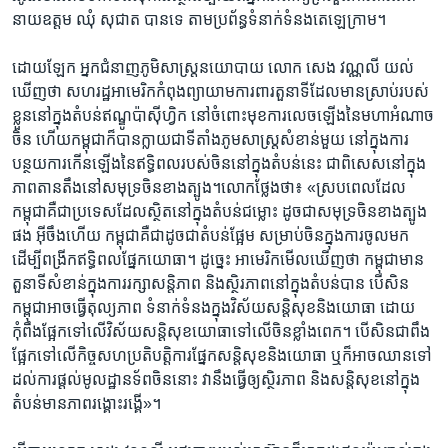
នាយឧត្តម ឈុំ សុជាត បាន​ទេ ​តាម​ប្រព័ន្ធ​ទំនាក់​ទំនង​តេឡេក្រាម។
ដោយឡែក​ អ្នក​ជំនាញ​ភូមិសាស្ត្រនយោបាយ លោក សេង​ វណ្ណលី យល់​
ឃើញ​ថា សហរដ្ឋ​អាមេរិក​កំពុងព្យាយាម​ការពារ​តួនាទី​ដែល​មាន​ស្រាប់​របស់
ខ្លួន​នៅក្នុងតំបន់​ឥណ្ឌូប៉ាស៊ីហ្វិក ​នៅ​ចំពោះ​មុខ​ការ​លេចឡើង​នៃ​មហាអំណាច​
ចិន ហើយ​កម្ពុជាក៏បាន​ក្លាយ​ជាទីតាំងភូមសាស្ត្រ​សំខាន់​មួយ ​នៅក្នុងការ​
បន្ថយ​ការកើនឡើង​នៃ​ឥទ្ធិពល​របស់​ចិន​នៅ​ក្នុង​តំបន់​នេះ​ ជាពិសេស​នៅក្នុង
ភាព​តានតឹង​នៅសមុទ្រចិន​ខាង​ត្បូង។លោកថ្លែង​ថា៖ «ស្រប​ពេល​ដែល​
កម្ពុជាគឺ​ជា​ប្រទេស​ដែល​ស្ថិត​នៅ​ក្នុងតំបន់​ជម្លោះ​ ដូច​ជាសមុទ្រ​ចិន​ខាង​ត្បូង​
ផង​ អ៊ីចឹង​ហើយ​ កម្ពុជា​គឺ​ជា​ដូច​ជា​តំបន់​ផ្អែម​ សម្រាប់​ចិន​ក្នុង​ការចូល​មក​
ដើម្បី​ពង្រីក​ឥទ្ធិពល​ផ្នែក​យោធា។ ដូច្នេះ​ អាមេរិ​ក​មើល​ឃើញ​ថា​ កម្ពុជា​មាន​
តួនាទី​សំខាន់​ក្នុងការ​រក្សា​សន្តិភាព និងស្ថិរភាព​នៅ​ក្នុង​តំបន់​បាន​ បើសិន​
កម្ពុជា​អាច​ធ្វើ​តុល្យភាព ទំនាក់​ទំនង​ក្នុង​វិស័យ​សន្តិសុខនិងយោធា​ ដោយ​
កុំពឹង​ផ្អែក​ទៅ​លើ​វិស័យ​សន្តិសុខ​យោធា​ទៅ​លើ​ចិន​ខ្លាំងពេក។ បើ​សិន​ជា​ពឹង​
ផ្អែក​ទៅ​លើ​កិច្ច​សហប្រតិបត្តិការផ្នែកសន្តិសុខ​និងយោធា ឬក៏អាច​ឈានទៅ​
ដល់​ការ​ផ្តល់​មូលដ្ឋាន​ទ័ពចិននោះ​ វានឹង​ធ្វើ​ឲ្យ​ស្ថិរភាព​ និងសន្តិសុខ​នៅ​ក្នុង​
តំបន់​មានភាព​រង្គោះរង្គើ»។