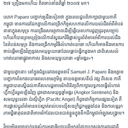
២៧ គ្រឿង​មក​ហើយ​ គិត​ចាប់តាំងពី​ឆ្នាំ​ ២០០៧ មក។
លោក​ Paparo បញ្ជាក់​ឲ្យ​ដឹង​ទៀតថា​ ក្នុងពេល​ជួបពិភាក្សា​ជាមួយ​ភាគី​
កម្ពុជា មានការ​ជជែក​គ្នា​លើ​ការ​ពង្រីកកិច្ចសហការ​លើ​ការ​យល់​ដឹង​អំពី​តំបន់
នានា​ក្នុងសមុទ្រ​ ការ​ពង្រឹង​សមត្ថភាពដើម្បី​ឆ្លើយ​តបការ​ជួញ​ដូរ​ខុសច្បាប់​
ហើយ​ក៏បាន​ព្រមព្រៀងលើ​ការ​ស្វែង​រក​វិធី​ផ្លាស់​ប្តូរព័ត៌មានអំពី​ការ​យល់​ដឹង​
នៃតំបន់​សមុទ្រ និង​ការ​ពង្រីកកម្មវិធី​លំហាត់​យោធា ហើយ​ក៏អាច​នឹង​មានការ​
ចាប់​ផ្តើម​ឡើងវិញ​នូវ​សមយុទ្ធយោធាដែល​ធ្លាប់ធ្វើ​កន្លងមក ជាពិសេស​លំ
ហាត់យោធា​ផ្លូវអាកាស និងសម​យុទ្ធយោធា «ឆ្មាំអង្គរ»។
ជាមួយគ្នានោះ នៅក្នុង​ជំនួប​រវាង​ឧត្តម​នាវី​ Samuel J. Paparo និង​អគ្គ​មេ
បញ្ជាការ​នៃ​កង​យោធពល​ខេមរ​ភូមិន្ទ​ នាយ​ឧត្តម​សេនីយ៍ ​វង្ស​ ពិសេន​ ភាគី​
កម្ពុជា​បាន​ស្នើ​ដល់​ភាគី​សហរដ្ឋ​អាមេរិកពិនិត្យ​ពិភាក្សា​លទ្ធភាព​ធ្វើ​លំហាត់​
ហ្វឹកហ្វឺន​រួម​ឡើងវិញ​ ដូច​ជា​សមយុទ្ធ​ឆ្មាំអង្គរ​ (Angkor Sentinels)​ និង​
សម​យុទ្ធ​ទេវតា​ ប៉ាស៊ីហ្វិក​ (Pacific Angel)​ ក៏ដូចជា​កិច្ចការ​ផ្សេ​ងទៀត​ គឺ​
ការ​ផ្លាស់ប្តូរ​ព័ត៌មាន​ទប់​ស្កាត់​រាល់​បទ​ល្មើស​ឧក្រិដ្ឋកម្ម​ឆ្លង​ដែន​ និង​ការ​បន្តរុក​
រក​អដ្ឋិធាតុ​ជនជាតិ​អាមេរិក​ដែល​បាន​បាត់​ខ្លួន​ក្នុង​ទឹក​ដី​កម្ពុជាអំឡុង​សង្គ្រាម។
វីអូអេ​មិនអាច​ទាក់​ទង​សុំការ​អត្ថាធិប្បាយ​ពីអ្នកនាំពាក្យក្រសួងការ​ពារ​ជាតិ​