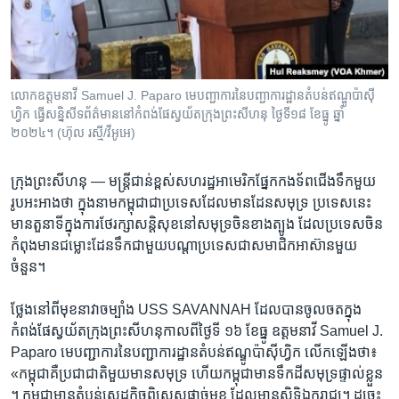
រចនា
សម្ព័ន្ធ​
Khmer English
រំលង​
និង​
បណ្តាញ​សង្គម
ចូល​
លោកឧត្តម​នាវី​ Samuel J. Paparo មេបញ្ជាការ​នៃ​បញ្ជា​ការ​ដ្ឋាន​តំបន់​ឥណ្ឌូ​ប៉ាស៊ី
ទៅ​
ហ្វិក​ ធ្វើសន្និសីទ​ព័ត៌មាន​នៅកំពង់​ផែ​ស្វយ័តក្រុង​ព្រះសីហនុ ថ្ងៃទី​១៨ ខែធ្នូ ឆ្នាំ​
កាន់​
២០២៤។​ (ហ៊ុល​ រស្មី/វីអូអេ)​
ទំព័រ​
ភាសា
ស្វែង​
ក្រុងព្រះសីហនុ —
មន្ត្រីជាន់​ខ្ពស់សហរដ្ឋអាមេរិក​ផ្នែក​កងទ័ព​ជើង​ទឹក​មួយ
រក
រូប​អះអាង​ថា ​ក្នុងនាម​កម្ពុជា​ជា​ប្រទេស​ដែល​មាន​ដែន​សមុទ្រ ប្រទេស​នេះ​
មាន​តួនាទីក្នុង​ការ​ថែរក្សា​សន្តិសុខនៅ​សមុទ្រ​ចិន​ខាង​ត្បូង ដែល​ប្រទេស​ចិន​
កំពុង​មាន​ជម្លោះ​ដែន​ទឹក​ជាមួយ​បណ្តា​ប្រទេស​ជា​សមាជិក​អាស៊ាន​មួយ​
ចំនួន។
ថ្លែង​នៅ​ពី​មុខ​នាវា​ចម្បាំង​ USS SAVANNAH​ ដែល​បាន​ចូលចត​ក្នុង
កំពង់ផែ​ស្វយ័ត​ក្រុង​ព្រះ​សីហនុ​កាល​ពីថ្ងៃទី​ ១៦​ ខែធ្នូ​ ឧត្តម​នាវី​ Samuel J.
Paparo មេបញ្ជាការ​នៃ​បញ្ជា​ការ​ដ្ឋាន​តំបន់​ឥណ្ឌូ​ប៉ាស៊ីហ្វិក​ លើក​ឡើង​ថា៖
«កម្ពុជា​គឺ​ប្រជាជាតិមួយមាន​សមុទ្រ​ ហើយ​កម្ពុជា​មានទឹកដី​សមុទ្រ​ផ្ទាល់​ខ្លួន​
។ កម្ពុជាមាន​តំបន់​សេដ្ឋកិច្ច​ពិសេស​ផ្តាច់មុខ ដែល​មាន​សិទ្ធិឯករាជ្យ​។ ដូច្នេះ​