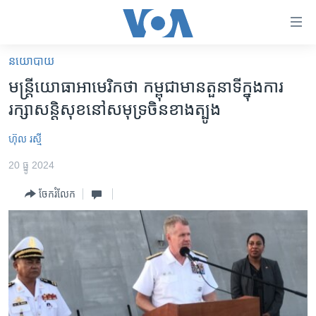
ភ្ជាប់​
ទៅ​
គេហទំព័រ​
នយោបាយ
កម្ពុជា
ទាក់ទង
មន្ត្រី​យោធា​អាមេរិក​ថា កម្ពុជា​មាន​តួនាទី​ក្នុង​ការ
រំលង​
អន្តរជាតិ
រក្សា​សន្តិសុខ​នៅ​សមុទ្រ​ចិន​ខាងត្បូង
និង​
អាមេរិក
ចូល​
ហ៊ុល រស្មី
ទៅ​​
ចិន
ទំព័រ​
20 ធ្នូ 2024
ហេឡូវីអូអេ
ព័ត៌មាន​​
ចែករំលែក
តែ​
កម្ពុជាច្នៃប្រតិដ្ឋ
ម្តង
ព្រឹត្តិការណ៍ព័ត៌មាន
រំលង​
និង​
ទូរទស្សន៍ / វីដេអូ​
ចូល​
វិទ្យុ / ផតខាសថ៍
ទៅ​
ទំព័រ​
កម្មវិធីទាំងអស់