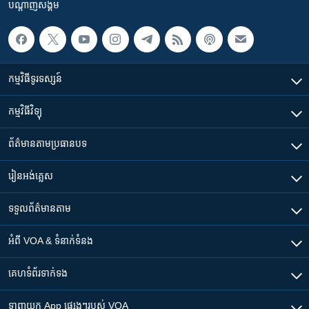
បណ្តាញ​សង្គម
កម្មវិធី​ទូរទស្សន៍
កម្មវិធី​វិទ្យុ
ព័ត៌មាន​តាមប្រធានបទ​
រៀន​​អង់គ្លេស
ទទួល​ព័ត៌មាន​តាម
អំពី​ VOA & ទំនាក់ទំនង
គេហទំព័រ​​ទាក់ទង
ទាញយក​ App ផ្សេងៗ​របស់​ VOA