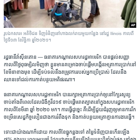
រចនា
សម្ព័ន្ធ​
Khmer English
រំលង​
និង​
បណ្តាញ​សង្គម
ចូល​
រូបឯកសារ៖ អតិថិជន ទិញ​ទំនិញ​នៅ​ហាង​លក់រាយ​មួយ​កន្លែង នៅ​រដ្ឋ Ilinois កាលពី​
ទៅ​
ថ្ងៃទី១៣ ខែវិច្ឆិកា ឆ្នាំ២០២១។
កាន់​
ទំព័រ​
ភាសា
រដ្ឋធានីវ៉ាស៊ីនតោន —
ធនាគារ​កណ្តាល​សហរដ្ឋ​អាមេរិក ​បាន​ផ្តល់​សញ្ញា​
ស្វែង​
កាលពី​ថ្ងៃ​ពុធ​ម្សិលមិញ​ថា ខ្លួន​មាន​គម្រោង​ចាប់ផ្តើម​បង្កើន​អត្រា​ការប្រាក់​នៅ​
រក
ខែ​មីនា​ខាង​មុខ ដើម្បី​ទប់ទល់​នឹង​តម្រូវការ​របស់​អ្នក​ប្រើប្រាស់​ ដែល​នឹង​
ឈាន​ទៅ​ដល់​ការ​កាត់​បន្ថយ​អតិផរណា។
ធនាគារ​កណ្តាល​សហរដ្ឋ​អាមេរិក​ បាន​រក្សា​អត្រា​ការប្រាក់​ឲ្យ​នៅ​ក្បែរ​សូន្យ​
ចាប់តាំងពី​ពេល​ដែល​ជំងឺ​កូវីដ១៩ ចាប់ផ្ដើម​រាតត្បាត​នៅ​ក្នុង​សហរដ្ឋ​អាមេរិក​
កាលពី​ខែ​មីនា ឆ្នាំ ២០២០ មក។ ការ​ធ្វើ​ដូច្នេះ ​គឺ​ដើម្បី​ជួយ​ជំរុញ​ឲ្យ​មាន​ការ​រីក​
ចម្រើន​សេដ្ឋកិច្ច​លឿន​ជាង​ការ​រំពឹងទុក និង​កាត់​បន្ថយ​អត្រា​គ្មាន​ការងារ​ធ្វើ។
ទោះ​ជា​យ៉ាងណា​ក៏ដោយ កាលពី​ខែ​ធ្នូ​កន្លង​ទៅ តម្លៃ​ទំនិញ​បាន​កើន​ឡើង
៧% ក្នុង​រយៈពេល​មួយ​ឆ្នាំ ដែល​ជា​ការ​កើនឡើង​បែប​នេះ​ដ៏​ខ្លាំង​បំផុត ​នៅ​ក្នុង​