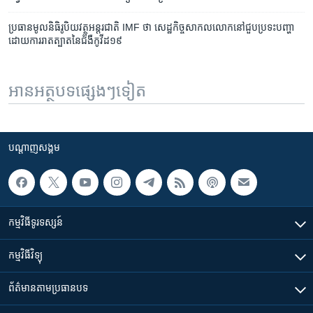
ប្រធាន​មូលនិធិ​រូបិយវត្ថុ​អន្តរជាតិ ​IMF ​ថា សេដ្ឋកិច្ច​សាកលលោក​នៅ​ជួប​ប្រទះ​បញ្ហា​
ដោយ​ការរាត​ត្បាត​នៃ​ជំងឺ​កូវីដ១៩
អានអត្ថបទផ្សេងៗទៀត
បណ្តាញ​សង្គម
កម្មវិធី​ទូរទស្សន៍
កម្មវិធី​វិទ្យុ
ព័ត៌មាន​តាមប្រធានបទ​