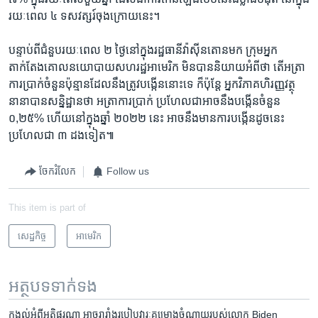
រយៈពេល ៤ ទសវត្សរ៍​ចុងក្រោយ​នេះ។
បន្ទាប់ពី​ជំនួប​រយៈពេល ២ ថ្ងៃ​នៅ​ក្នុង​រដ្ឋធានី​វ៉ាស៊ីនតោន​មក ក្រុម​អ្នក​
តាក់តែង​គោលនយោបាយ​សហរដ្ឋ​អាមេរិក​ មិន​បាន​និយាយ​អំពី​ថា ​តើ​អត្រា​
ការ​ប្រាក់​ចំនួន​ប៉ុន្មាន​ដែល​នឹង​ត្រូវ​បង្កើន​នោះទេ ក៏ប៉ុន្តែ អ្នក​វិភាគ​ហិរញ្ញវត្ថុ​
នានា​បាន​សន្និដ្ឋាន​ថា អត្រា​ការប្រាក់​ ប្រហែលជា​អាច​នឹង​បង្កើន​ចំនួន
០,២៥% ហើយ​នៅ​ក្នុង​ឆ្នាំ ២០២២ នេះ អាច​នឹង​មាន​ការ​បង្កើន​ដូច​នេះ​
ប្រហែលជា ៣ ដង​ទៀត៕
ចែករំលែក
Follow us
This item is part of
សេដ្ឋកិច្ច
អាមេរិក​
អត្ថបទ​ទាក់ទង
កង្វល់​អំពី​អតិផរណា អាច​រារាំង​របៀបវារៈ​គម្រោង​ចំណាយ​របស់​លោក Biden