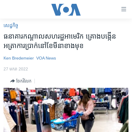
ភ្ជាប់​
ទៅ​
គេហទំព័រ​
សេដ្ឋកិច្ច
កម្ពុជា
ទាក់ទង
ធនាគារ​កណ្តាល​សហរដ្ឋ​អាមេរិក គ្រោង​បង្កើន​
រំលង​
អន្តរជាតិ
អត្រា​ការប្រាក់​នៅ​ខែ​មីនា​ខាង​មុខ
និង​
អាមេរិក
ចូល​
Ken Bredemeier
VOA News
ទៅ​​
ចិន
ទំព័រ​
27 មករា 2022
ហេឡូវីអូអេ
ព័ត៌មាន​​
ចែករំលែក
តែ​
កម្ពុជាច្នៃប្រតិដ្ឋ
ម្តង
ព្រឹត្តិការណ៍ព័ត៌មាន
រំលង​
និង​
ទូរទស្សន៍ / វីដេអូ​
ចូល​
វិទ្យុ / ផតខាសថ៍
ទៅ​
ទំព័រ​
កម្មវិធីទាំងអស់