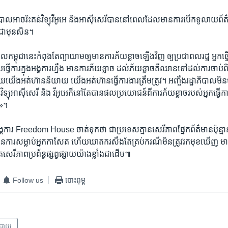
បាល​អាច​រិះគន់​វិទ្យុ​វីអូអេ​ និង​អាស៊ី​សេរី​បាន​នៅ​ពេល​ដែល​មាន​ការ​បើក​ទូលាយ​ព័ត៌ម
ជា​មុន​សិន។​
ាល​កម្ពុជា​នេះ​កំពុង​តែ​ព្យាយាម​ឲ្យមាន​ការ​ភ័យខ្លាច​ឡើង​វិញ ​ឲ្យ​ប្រជា​ពលរដ្ឋ​ អ្នក​ធ្វ
ធ្វើការ​ក្នុង​អង្គការ​ហ្នឹង​ មាន​ការភ័យខ្លាច​ ដល់​ភ័យ​ខ្លាច​គឺ​ឈាន​ទៅដល់​ការ​ចាប់​ពិរុទ
យើងអត់​ហ៊ាន​និយាយ​ យើង​អត់​ហ៊ាន​ធ្វើ​ការងារ​ត្រឹមត្រូវ។​ អញ្ចឹង​រដ្ឋាភិបាល​មិនប
វិទ្យុ​អាស៊ីសេរី ​និង ​វីអូអេ​ក៏​នៅតែ​បាន​ផល​ប្រយោជន៍​ពី​ការ​ភ័យ​ខ្លាច​របស់​អ្នក​ធ្វើកា
»។​
អង្គការ​ Freedom House​ ចាត់​ទុក​ថា​ ជា​ប្រទេស​គ្មាន​សេរីភាព​ផ្នែក​ព័ត៌មាន​ប៉ុន្មាន​ឆ្
ការ​សម្លាប់​អ្នក​កាសែត​ ហើយ​ឃាតករ​សឹងតែ​គ្រប់ករណី​មិន​ត្រូវ​រក​មុខ​ឃើញ​ មាន​ការ
ត​សេរីភាព​ប្រព័ន្ធ​ផ្សព្វផ្សាយ​យ៉ាង​ខ្លាំង​ជាដើម៕
Follow us
បោះពុម្ព
បាយ