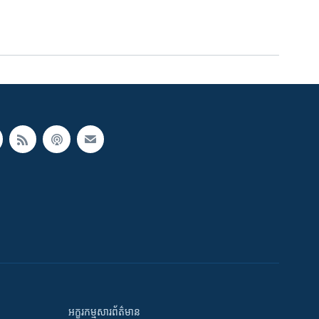
អក្ខរកម្មសារព័ត៌មាន