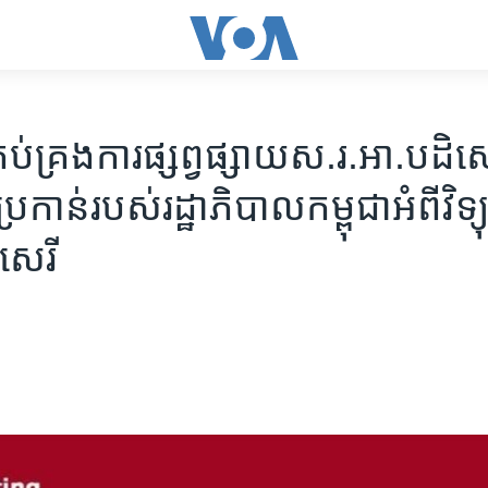
្រប់គ្រង​ការផ្សព្វផ្សាយ​ស.រ.អា.​បដិស
កាន់​របស់​រដ្ឋាភិបាល​កម្ពុជា​អំពី​វិទ្យុ​
ីសេរី