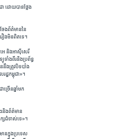
ុជា​ ដោយ​បាន​ថ្លែង​
​ចែង​ព័ត៌មាន​នៃ​
ឿង​មិន​ពិត​ទេ។​
អេ ​និង​អាស៊ីសេរី​
​ទាំងពីរ​និង​ប្រព័ន្ធ​
នឹង​ត្រូវ​បិទបាំង​
រដ្ឋ​កម្ពុជា»។​
ច្រើន​ឆ្នាំ​មក​
ឹង​និង​ព័ត៌មាន​
ក្ស​ជំទាស់​ទេ»។​
ាន​ក្នុង​ប្រទេស​