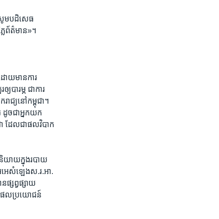
ង​សូម​បដិសេធ​
ភ្លៃ​ព័ត៌មាន»។​
​ ដោយ​មាន​ការ​
ឲ្យបារម្ភ ​ជា​ការ​
ឯករាជ្យ​នៅ​កម្ពុជា។​
 ​ដូច​ជាអ្នក​យក​
ពុជា​ ដែល​ជា​ផលវិបាក​
​និយាយ​ក្នុង​របាយ​
ីអូអេ​សំឡេង​ស.រ.អា.​
​ផ្សព្វ​ផ្សាយ​
ើ​ផល​ប្រយោជន៍​