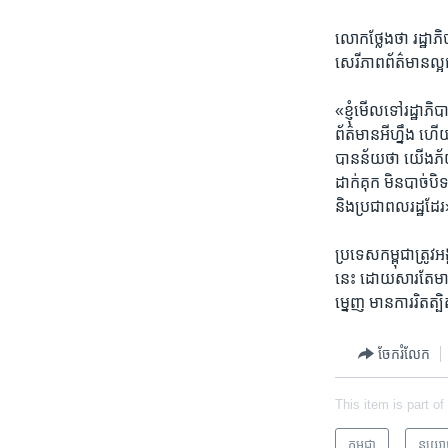
លោក​ថ្លែង​ថា ​រដ្ឋាភិ
សេរីភាព​ព័ត៌មាន​ល្អ
«ខ្ញុំ​មើល​ទៅ​រដ្ឋាភិប
ព័ត៌មាន​អីហ្នឹង​ ហើយ​
បាន​ន័យ​ថា​ យើង​ភ័យ​
ដាក់​គុក​ មិន​បាច់​បិទ
និង​ប្រជា​ពលរដ្ឋ​ដែរ
ប្រទេស​កម្ពុជា​ត្រូវ​
នេះ​ ដោយសារ​តែ​មាន​
ម្នេញ​ មាន​ការរិតត្បិ
ចែករំលែក
This item is part of
កម្ពុជា
នយោ