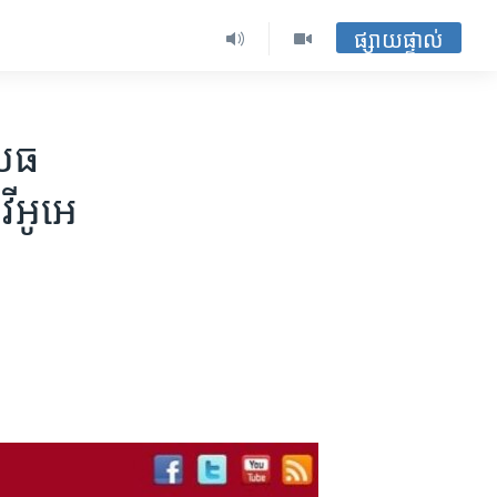
ផ្សាយផ្ទាល់
េធ​
វីអូអេ​