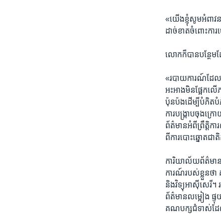
«យើង​ខ្ញុំ​សូមអំពាវ​
ដាច់ខាត​ចំពោះ​ការ​ចោទ
លោក​ក៏​បាន​បន្ថែម​ដ
«របាយ​ការណ៍​ដែល​ចេញ
អះអាង​មិន​ផ្អែក​លើភស្
ប៉ុនប៉ង​ដើម្បី​បំភិត​
ការ​បង្ក្រាប​ចុង​ក្រ
ព័ត៌មាន​អំពី​ព្រឹត្តិ
ពីការ​បោះឆ្នោត​ជាតិ
ការិយាល័យ​ព័ត៌មាន​ប្
ការណ៍​របស់​ខ្លួន​ថា​
និង​វិទ្យុ​អាស៊ីសេរី
ព័ត៌មាន​លម្អៀង​ ផ្
គណបក្ស​ជំទាស់​ដែល​ដំ