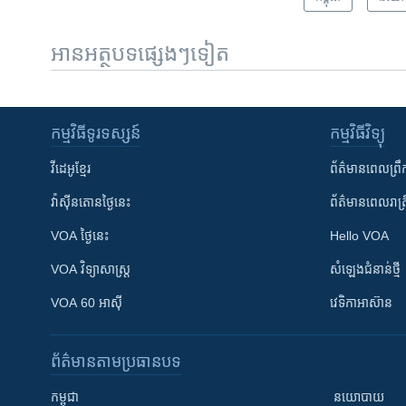
អានអត្ថបទផ្សេងៗទៀត
កម្មវិធី​ទូរទស្សន៍
កម្មវិធី​វិទ្យុ
វីដេអូ​ខ្មែរ
ព័ត៌មាន​ពេល​ព្រឹ
វ៉ាស៊ីនតោន​ថ្ងៃ​នេះ
ព័ត៌មាន​​ពេល​រាត្រ
VOA ថ្ងៃនេះ
Hello VOA
VOA ​វិទ្យាសាស្ត្រ
សំឡេង​ជំនាន់​ថ្មី
VOA 60 អាស៊ី
វេទិកា​អាស៊ាន
ព័ត៌មាន​តាមប្រធានបទ​
កម្ពុជា
នយោបាយ