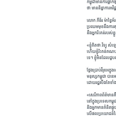
កម្ពុជា​មាន​ការ​ធ្
ថា ​មាន​និន្នាការ​អវិជ
លោក​ ភីធ័រ ម៉ាខ្វៃ
ប្រឈមមុខ​នឹង​ការ​ស្លា
នឹង​អ្នករិះគន់​របស់ខ្ល
«ខ្ញុំ​គិត​ថា​ វិទ្យ
ហើយ​ខ្ញុំ​រិះគន់​គណបក
ទេ។​ ខ្ញុំមិន​ដែល​ជួប
ថ្លែង​ប្រាប់​វីអូអេ​
មនុស្ស​កម្ពុជា​ បាន​
ដោយ​រដ្ឋ​សឹង​តែ​ទាំ
«សេរីភាព​ព័ត៌មាន​គឺ​
នៅក្នុង​ប្រទេស​កម្ពុ
និងអ្នក​មាន​គំនិត​ផ្
លើ​ផល​ប្រយោជន៍​នៃ