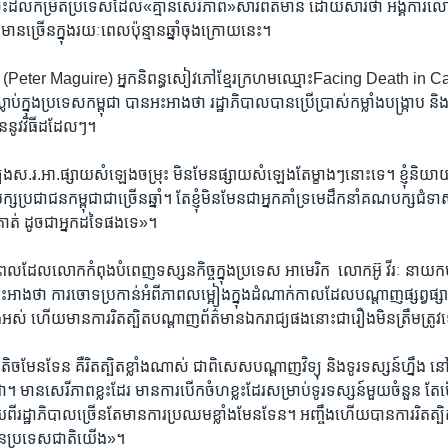
លាក់ចុះ​ដល់​កម្រិត​ប្រទេស​ដែល​«គ្មានសេរីភាព»​សារព័ត៌មាន​ ដោយសារ​ថា ​អង្គការ
្ជមាន​ច្រើន​ក្នុង​រយៈ​ពេល​ប៉ុន្មាន​ឆ្នាំ​ចុង​ក្រោយ​នេះ។​
អ័រ​ (Peter Maguire) ​អ្នកនិពន្ធ​សៀវភៅ​ខ្មែរក្រហម​ឈ្មោះFacing Death​ in 
ប់​ក្នុង​ប្រទេស​កម្ពុជា​ បាន​អះអាង​ថា​ រដ្ឋាភិបាល​បាន​ប្រើប្រាស់​កម្លាំង​បង្ក្រាប​ និ
ួន​នូវ​វិធី​ដដែលៗ។​
ុ សំឡេងស.រ.អា.ផ្សាយ​សំឡេងចម្រុះ ​មិនមែន​ផ្សាយ​សំឡេងតែ​ម្ខាងៗ​នោះ​ទេ។​ ខ្ញុំ​និយាយ​ត
្ស​ប្រជាជន​កម្ពុជា​ជាច្រើនឆ្នាំ។​ តែ​ខ្ញុំមិន​មែន​ជា​អ្នក​គាំទ្រ​មេ​ដឹកនាំ​គណបក្ស​ជំទា
​គាត់​ ដូចជា​អ្នក​ដទៃ​ផង​ទេ»។​
ក្នុងពេល​ដែល​លោក​កំពុង​បំពេញ​ទស្សនកិច្ច​ក្នុង​ប្រទេស​ អាមេរិក ​ លោក​អ៊ូ វីរៈ ​នាយក​
អះអាង​ថា ​ការ​ចោទ​ប្រកាន់​អំពី​ភាព​លម្អៀង​ក្នុង​ដំណាក់​កាល​ដែល​បណ្តាញ​ផ្សព្វ​ផ្សាយ​
ងអស់​ ហើយ​មាន​ការ​រិតត្បិត​បណ្តាញ​ព័ត៌មាន​ឯករាជ្យ​ផង​នោះ​ជារឿង​មិន​ត្រឹម​ត្រូវ​
តិចមែន​ទែន​ គឺរិត​ត្បិត​ខ្លាំងណាស់​ ជាពិសេស​បណ្តាញ​វិទ្យុ ​និង​ទូរទស្សន៍​ហ្នឹង ​នៅ​
ជា។​ មាន​សេរីភាព​ខ្លះ​ដែរ​ មាន​ការ​បើក​ចំហខ្លះ​ដែរ​សម្រាប់​ទូរទស្សន៍​មួយ​ចំនួន​ ត
ទុយ​ពី​រដ្ឋាភិបាល​ច្រើន​តែ​មាន​ការ​ប្រឈម​ខ្លាំង​មែនទែន។​ អញ្ចឹង​ហើយ​បាន​ការ​រិតត្បិ
​ប្រទេស​ជាតិ​យើង»។​