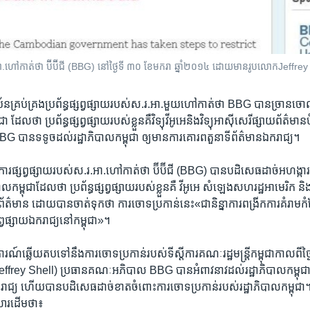
.រ.អា.​​ហៅកាត់ថា​ ប៊ីប៊ីជី​ (BBG) នៅថ្ងៃទី ៣០ ខែមករា ឆ្នាំ២០១៤ ដោយមានរូប​លោក​​​Je
ប័ន​គ្រប់គ្រង​ប្រព័ន្ធ​ផ្សព្វផ្សាយ​របស់ស.រ.អា.​មួយ​ហៅ​កាត់​ថា​ BBG ​បាន​ច្រានចោ
​ ដែល​ថា​ ប្រព័ន្ធ​ផ្សព្វផ្សាយ​របស់​ខ្លួន​គឺ​វិទ្យុ​វីអូអេ​និង​វិទ្យុ​អាស៊ីសេរី​ផ្សាយ​ព័ត៌មាន​ប
BBG ​បានទទូច​ដល់​រដ្ឋាភិបាល​កម្ពុជា ឲ្យមាន​ការគោរព​តួនាទី​ព័ត៌មាន​ឯករាជ្យ។​
ារ​ផ្សព្វផ្សាយ​របស់​ស.រ.អា.ហៅកាត់ថា​ ប៊ីប៊ីជី​ (BBG) បាន​បដិសេធ​ដាច់​អហង្កា
ល​កម្ពុជា​ដែល​ថា ​ប្រព័ន្ធ​ផ្សព្វផ្សាយ​របស់​ខ្លួន​គឺ​ វីអូអេ ​សំឡេង​សហរដ្ឋ​អាមេរិក​ និង​
្លៃ​ព័ត៌មាន​ ដោយ​បាន​ចាត់​ទុក​ថា​ ការ​ចោទ​ប្រកាន់​នេះ«ជានិន្នាការ​ពង្រីក​ការ​គំរាម​
ផ្សព្វផ្សាយ​ឯករាជ្យ​នៅ​កម្ពុជា»។​
ង​ការណ៍ឆ្លើយតប​ទៅ​នឹង​ការ​ចោទ​ប្រកាន់​របស់​ទីស្តីការ​គណៈ​រដ្ឋមន្ត្រី​កម្ពុជា​កាលពី​ថ
(Jeffrey Shell) ​ប្រធាន​គណៈ​អភិបាល ​BBG ​បាន​អំពាវនាវ​ដល់​រដ្ឋាភិបាល​កម្ពុជា​ឲ
យ​ឯករាជ្យ​ ហើយ​បាន​បដិសេធដាច់ខាត​ចំពោះ​ការ​ចោទ​ប្រកាន់​របស់​រដ្ឋាភិបាល​កម្ពុ
ារ​ដើម​ថា៖​