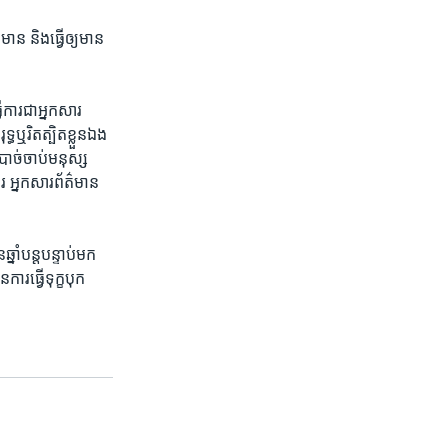
ាន​ និង​ធ្វើឲ្យ​មាន​
ើការ​ជា​អ្នក​សារ​
្ធឬ​រិតត្បិត​ខ្លួន​ឯង
ាច់​ចាប់​មនុស្ស​
រ ​អ្នក​សារ​ព័ត៌មាន​
នាំ​បន្តបន្ទាប់​មក​
​ធ្វើ​ទុក្ខបុក​