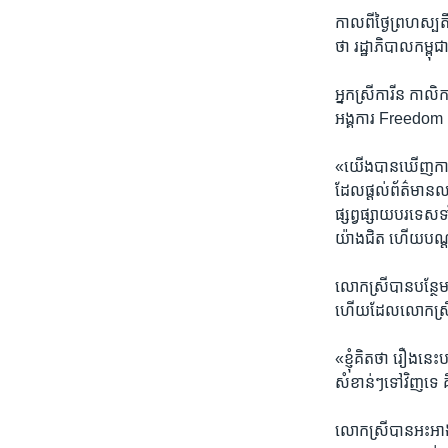
កាលពី​ថ្ងៃ​ព្រហស្បតិ
ថា​ រដ្ឋាភិបាល​កម្ពុជា
អ្នក​ស្រី​ការីន ​កាល
អង្គការ ​Freedom H
«យើង​បាន​ឃើញ​ការ​ចោទប
ដែល​ផ្តល់​ព័ត៌មាន​លម្អ
ផ្សព្វផ្សាយ​បរទេស​ទា
យ៉ាង​ជិត ​ហើយ​បណ្តាញ
លោកស្រី​បាន​បន្ថែម​ថ
ហើយ​ដែល​លោក​ស្រី​
«ខ្ញុំ​គិត​ថា ​រឿង​នេះ
សំខាន់ៗ​ទៅ​វិញ​ទេ​ គ
លោកស្រី​បាន​អះអាង​ដ