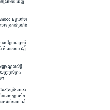
​លោកស្រី​មើល​ឃើញ​
​Cambodia ​ឬហៅ​ថា​
ង​ចោទ​ប្រកាន់​ប្រឆាំង​
ាម​វីអូអេ​ជា​ប្រចាំ​
ស់ ​គឺ​លោក​សម រង្ស៉ី​
មជ្ឈមណ្ឌល​សិទ្ធិ​
ត្រូវគ្រប់​គ្រង​
ទេ។
រិតត្បិត​ខ្លាំងណាស់​
ែបើ​គណបក្ស​ប្រឆាំង​
ត​នេះ​វា​ប៉ះពាល់​ទៅ​