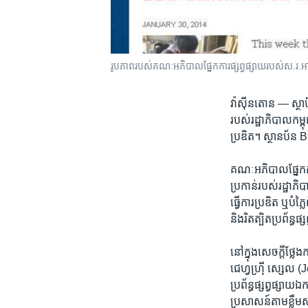
រូបភាព​របស់​គណៈ​អភិបាល​ផ្នែក​ការ​ផ្សព្វផ្សាយ​របស់​ស
វ៉ាស៊ីនតោន —
ស្ថា
របស់​រដ្ឋាភិបាល​កម្ពុជា
ប្រឌិត។​ ​ស្ថានប័ន 
គណៈ​អភិបាល​ផ្នែក​ក
ប្រកាន់​របស់​រដ្ឋាភិបា
ធ្វើការ​ប្រឌិត​ ឬ​បំភ
និង​រិតត្បិត​ប្រព័ន្ធ​
នៅ​ក្នុង​សេចក្តី​ថ្លែ
ជេហ្វហ្រ៊ី ​ស្សេល ​
ប្រព័ន្ធ​ផ្សព្វផ្សា
ប្រសាសន៍​តាម​ខ្លឹមស