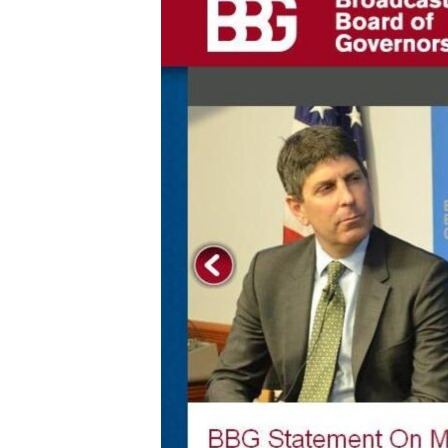
រចនា
សម្ព័ន្ធ​
រំលង​
និង​
ចូល​
ទៅ​
កាន់​
ទំព័រ​
ស្វែង​
រក