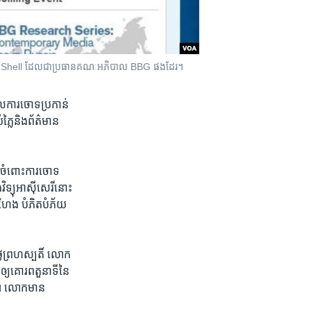
ffrey Shell ដែល​ជា​ប្រធាន​គណៈ​អភិបាល BBG ផង​ដែរ។
ល​ការ​ចោទ​ប្រកាន់​
ំភ្លៃ​និង​ព័ត៌មាន​
រ​ចំពោះការ​ចោទ​
វិទ្យុ​អាស៊ីសេរី​នោះ​
កំហែង​ បំភិតបំភ័យ ​
្ងៃ​ព្រហស្បតិ៍​ លោក​
្យ​គោរព​តួនាទី​នៃ​
ជា។​ លោកមាន​