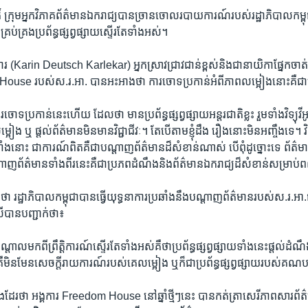
៍​ ក្រុម​អ្នក​វិភាគ​ព័ត៌មាន​ឯករាជ្យ​បានច្រាន​ចោល​របាយ​ការណ៍​របស់​រដ្ឋាភិបាល​កម្ព
​គ្រប់គ្រង​ប្រព័ន្ធ​ផ្សព្វផ្សាយ​ស្ទើរតែ​ទាំងអស់។​
ិការ​ (Karin ​Deutsch ​Karlekar) ​អ្នក​ស្រាវជ្រាវ​ជាន់ខ្ពស់​និង​ជានាយិកា​ផ្នែក​ចាត់
ouse​ របស់​ស.រ.អា. បាន​អះអាង​ថា​ ការ​ចោទ​ប្រកាន់​អំពីភាព​លម្អៀង​នោះ​គឺ​ជារ
្រកាន់​នេះ​ហើយ​ ដែល​ថា ​មាន​ប្រព័ន្ធផ្សព្វ​ផ្សាយ​អន្តរជាតិ​ខ្លះ ​រួមទាំង​វិទ្យុ​វីអូ
ៀង​ ឬ ​ផ្តល់​ព័ត៌មាន​មិនមាន​វិជ្ជាជីវៈ។ ​តែ​បើតាម​ខ្ញុំដឹង ​រឿង​នោះ​មិន​អញ្ចឹង​ទេ។​ វិទ្យុ
ំងនោះ​ ជា​ការណ៍​ពិត​គឺ​ជា​បណ្តាញ​ព័ត៌មាន​ដ៏​សំខាន់​ណាស់ ​បើពុំ​ដូច្នោះទេ​ ព័ត៌មាន​
​ព័ត៌មាន​ទាំង​ពីរ​នេះ​គឺ​ជា​ប្រភព​ដំណឹង​និង​ព័ត៌មាន​ឯករាជ្យ​ដ៏​សំខាន់​សម្រាប់​ពល
ា​ រដ្ឋាភិបាល​កម្ពុជា​បាន​ធ្វើ​យុទ្ធនាការ​ប្រឆាំង​នឹង​បណ្តាញ​ព័ត៌មាន​របស់​ស.រ.អា.ជា
បាន​បញ្ជាក់​ថា៖​
​បណ្តាល​មកពី​ព្រឹត្តិការណ៍​ស្ទើរតែ​ទាំងអស់​គឺ​ថា​ប្រព័ន្ធ​ផ្សព្វផ្សាយ​ទាំងនេះ​ផ្តល់​ដំណ
ឺ​មិនមែន​សេចក្តី​រាយ​ការណ៍​របស់​គេ​លម្អៀង​ ឬ​ក៏​ជា​ប្រព័ន្ធ​ផ្សព្វផ្សាយ​របស់​គណប
ែរ​ថា​ អង្គការ ​Freedom House​ នៅ​ឆ្នាំ​ថ្មីៗ​នេះ​ បាន​កត់ត្រា​សេរីភាព​សារព័ត៌ម