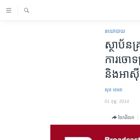
ភ្ជាប់​
ទៅ​
គេហទំព័រ​
ស្វែង​
កម្ពុជា
រក
នយោបាយ
ទាក់ទង
អន្តរជាតិ
ស្ថាប័ន​គ
រំលង​
និង​
អាមេរិក
ការចោទ​ប្រ
ចូល​
ចិន
ទៅ​​
និង​អាស៊
ទំព័រ​
ហេឡូវីអូអេ
ព័ត៌មាន​​
កម្ពុជាច្នៃប្រតិដ្ឋ
តែ​
សុខ ខេមរា
ម្តង
ព្រឹត្តិការណ៍ព័ត៌មាន
01 កុម្ភៈ 2014
រំលង​
ទូរទស្សន៍ / វីដេអូ​
និង​
ចែករំលែក
ចូល​
វិទ្យុ / ផតខាសថ៍
ទៅ​
កម្មវិធីទាំងអស់
ទំព័រ​