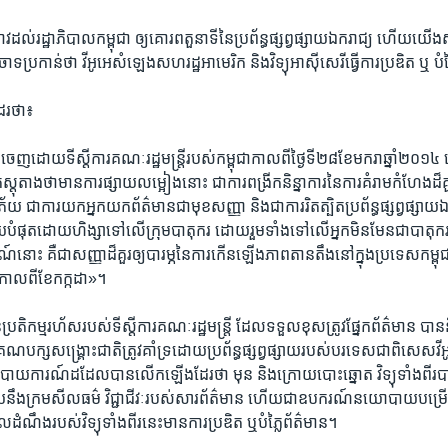
នាវ​ដល់​រដ្ឋាភិបាល​កម្ពុជា ​ឲ្យ​គោរព​តួនាទី​នៃ​ប្រព័ន្ធ​ផ្សព្វផ្សាយ​ឯករាជ្យ​ ហើយ​យើ
​ប្រកាន់​ថា​ វីអូអេ​សំឡេង​សហ​រដ្ឋ​អាមេរិក ​និង​វិទ្យុ​អាស៊ីសេរី​ធ្វើការ​ប្រឌិត​ ឬ​ បំ
ែរ​ថា៖​
​ដោយ​ទីស្តីការ​គណៈរដ្ឋ​មន្ត្រី​របស់​កម្ពុជា​កាលពី​ថ្ងៃ​ទី​២៨​ខែ​មករា​ឆ្នាំ២០១៤
តុតាង​ថា​មាន​ការផ្សាយ​លម្អៀង​នោះ​ ជា​ការ​ពង្រីក​និន្នាការ​នៃ​ការ​គំរាម​កំហែង​ដ៏គួរ​
បំភ័យ​ ជាការ​យក​អ្នក​យកព័ត៌មាន​ជាមុខ​សញ្ញា​ និង​ជា​ការ​រិតត្បិត​ប្រព័ន្ធ​ផ្សព្វផ្សាយ​
ោយ​បំផុត​ដោយ​ហិង្សា​ទៅលើ​ក្រុមបាតុករ​ ដោយ​រួម​ទាំង​ទៅ​លើ​អ្នក​មិន​មែន​ជា​បាតុករ
​ការណ៍​នោះ​ គឺ​ជា​សញ្ញា​ដ៏​គួរឲ្យ​បារម្ភ​នៃ​ការ​កើនឡើង​ភាព​តានតឹង​នៅ​ក្នុង​ប្រទេស​កម្
​កាលពី​ខែ​កក្កដា»។​
រតិកម្ម​រហ័ស​របស់​ទីស្តីការ​គណៈរដ្ឋ​មន្ត្រី​ ដែល​ទទួល​ខុសត្រូវ​ផ្នែក​ព័ត៌មាន ​បាន
 គណបក្ស​សង្គ្រោះ​ជាតិ​ត្រូវ​គាំទ្រ​ដោយ​ប្រព័ន្ធ​ផ្សព្វផ្សាយ​របស់​បរទេស​ជា​ពិសេស​វ
។​ របាយ​ការណ៍​ដដែល​បាន​លើក​ឡើង​ដែរ​ថា​ មុន​ និង​ក្រោយ​បោះឆ្នោត​ វិទ្យុ​ទាំងពីរ​បាន
ទុយ​នឹង​ក្រម​សីលធម៌​ វិជ្ជាជីវៈ​របស់​សារព័ត៌មាន ​ហើយ​ជា​ឧបករណ៍​នយោបាយ​បម្រ
ណឹង​របស់​វិទ្យុ​ទាំងពីរ​នេះ​មាន​ការ​ប្រឌិត​ ឬ​បំភ្លៃ​ព័ត៌មាន។​