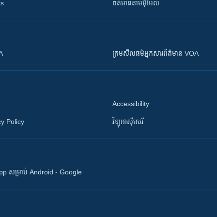
ts
ព័ត៌មាន​តាម​អ៊ីមែល
OA
ក្រម​​​សីលធម៌​​​អ្នក​​​សារព័ត៌មាន VOA
Accessibility
y Policy
វិទ្យុ​អាស៊ី​សេរី
 App សម្រាប់ Android - Google