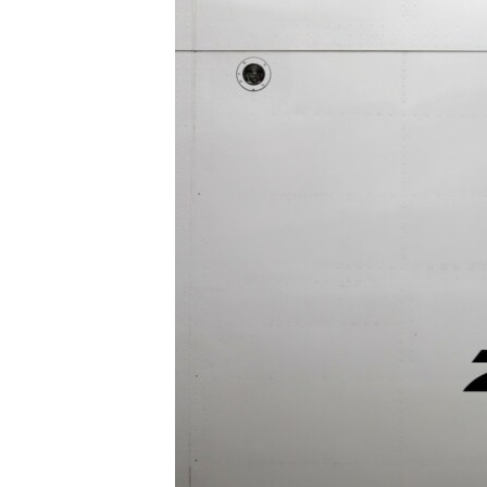
រចនា
សម្ព័ន្ធ​
រំលង​
និង​
ចូល​
ទៅ​
កាន់​
ទំព័រ​
ស្វែង​
រក