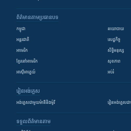
ព័ត៌មាន​តាមប្រធានបទ​
កម្ពុជា
នយោបាយ
អន្តរជាតិ
សេដ្ឋកិច្ច
អាមេរិក
សិទ្ធិមនុស្ស
ខ្មែរ​នៅអាមេរិក
សុខភាព
អាស៊ីអាគ្នេយ៍
អប់រំ
រៀន​​អង់គ្លេស
អង់គ្លេស​ជាមួយ​ម៉ានី​និង​ម៉ូរី
រៀន​​​​​​អង់គ្លេ
ទទួល​ព័ត៌មាន​តាម