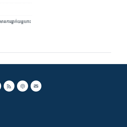
​ការ​ធ្លាក់​យន្តហោះ​