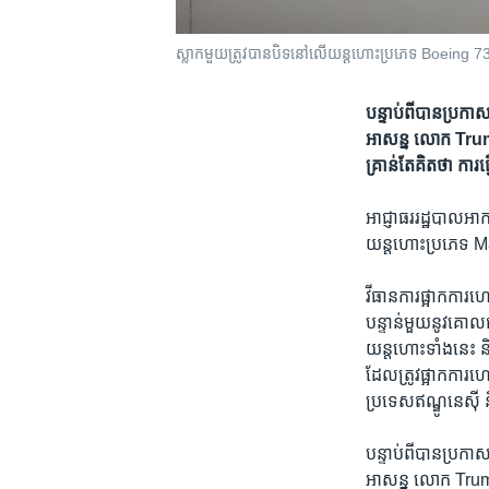
ស្លាកមួយត្រូវបានបិទនៅលើយន្តហោះប្រភេទ Boeing 7
បន្ទាប់ពី​បាន​ប្រកា
អាសន្ន លោក Trump ប
គ្រាន់តែ​គិត​ថា ការ​ធ្វ
អាជ្ញាធរ​រដ្ឋបាល​អា
យន្តហោះ​ប្រភេទ Max
វីធានការ​ផ្អាក​ការ​
បន្ទាន់​មួយ​នូវ​គោ
យន្តហោះ​ទាំង​នេះ 
ដែល​ត្រូវ​ផ្អាក​ការ
ប្រទេស​ឥណ្ឌូនេស៊ី ន
បន្ទាប់ពី​បាន​ប្រកា
អាសន្ន លោក Trump ប