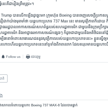
ើ​នេះ​គឺ​ជា​រឿង​ត្រឹមត្រូវ‍»។
លោក Trump បាន​លើក​ឡើង​ដូច្នេះ​មក ក្រុមហ៊ុន Boeing បាន​ចេញ​សេចក្ដី​ប្រកាស
ជឿជាក់​យ៉ាង​មុតមាំ​ថា យន្តហោះ​ប្រភេទ 737 Max នេះ មាន​សុវត្ថិភាព​ក៏​ដោយ ក៏​បន
ាជ្ញាធរ​រដ្ឋបាល​អាកាសចរណ៍​សហព័ន្ធ​របស់​សហរដ្ឋ​អាមេរិក ជាមួយ​នឹង​ក្រុម​ប្រឹក្សា​សុវត
រដ្ឋ​អាមេរិក និង​អាជ្ញាធរ​អាកាសចរណ៍​ផ្សេងៗ ក៏​ដូចជា​ជាមួយ​នឹង​អតិថិជន​នៅ​ជុ
ី​ធានា​ចំពោះ​សាធារណជន​នូវ​សុវត្ថិភាព​របស់​យន្តហោះ​ប្រភេទ​នេះ‍» ខ្លួន​ស្នើ​ឲ្យ​មា
​ការ​ហោះហើរ​យន្តហោះ​ប្រភេទ​នេះ​នៅ​ទូទាំង​ពិភពលោក ដែល​សរុប​មាន​យន្តហោះ
Follow us
បោះពុម្ព
រជាតិ
ទង
ជមាន​ជា​សាកល​ចំពោះ​យន្តហោះ​ Boeing 737 MAX-8 ដែល​បាន​ធ្លាក់