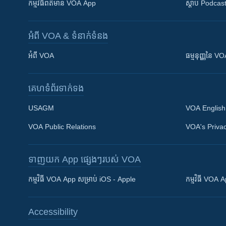
កម្មវិធី​ព័ត៌មាន VOA App
ស្តាប់ Podcas
អំពី​ VOA & ទំនាក់ទំនង
អំពី​ VOA
ធម្មនុញ្ញ​នៃ V
គេហទំព័រ​​ទាក់ទង
USAGM
VOA English
VOA Public Relations
VOA's Privac
ទាញយក​ App ផ្សេងៗ​របស់​ VOA
Khmer English
កម្មវិធី​ VOA App សម្រាប់ iOS - Apple
កម្មវិធី​ VOA
បណ្តាញ​សង្គម
Accessibility