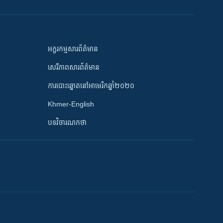
អក្ខរកម្មសារព័ត៌មាន
សេរីភាពសារព័ត៌មាន
ការបោះឆ្នោតនៅអាមេរិកឆ្នាំ២០២០
Khmer-English
បទវិចារណកថា