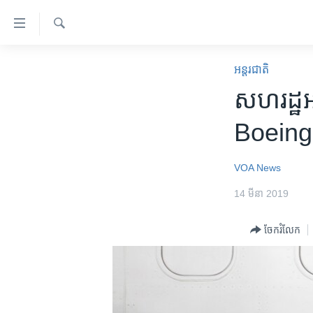
ភ្ជាប់​
ទៅ​
គេហទំព័រ​
ស្វែង​
កម្ពុជា
រក
អន្តរជាតិ
ទាក់ទង
អន្តរជាតិ
សហរដ្ឋ​អ
រំលង​
និង​
អាមេរិក
Boeing 
ចូល​
ចិន
ទៅ​​
ទំព័រ​
ហេឡូវីអូអេ
VOA News
ព័ត៌មាន​​
កម្ពុជាច្នៃប្រតិដ្ឋ
14 មីនា 2019
តែ​
ម្តង
ព្រឹត្តិការណ៍ព័ត៌មាន
ចែករំលែក
រំលង​
ទូរទស្សន៍ / វីដេអូ​
និង​
ចូល​
វិទ្យុ / ផតខាសថ៍
ទៅ​
កម្មវិធីទាំងអស់
ទំព័រ​