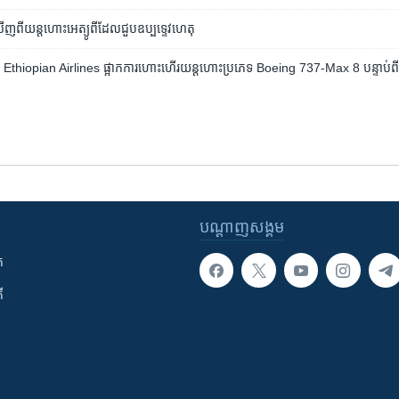
កឃើញ​ពី​យន្តហោះ​អេត្យូពី​ដែល​ជួប​ឧប្បទ្ទេវហេតុ
Ethiopian Airlines ផ្អាក​ការ​ហោះហើរ​យន្តហោះ​ប្រភេទ Boeing 737-Max 8 បន្ទាប់ពី​មាន
បណ្តាញ​សង្គម
ក
ី