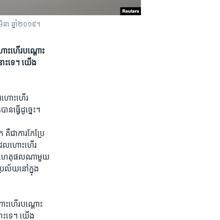
ីនា ឆ្នាំ២០១៩។
រ​ហោះហើរ​បណ្ដោះ​
​នោះ​ទេ។ យើង​
ការ​ហោះហើរ​
​ធ្វើ​ដូច្នេះ។
ឺ​ជា​ការ​កែប្រែ​
ង​ដែល​ហោះហើរ​
ន​ហេតុផល​ណា​មួយ​
រល័យ​នៅ​ក្នុង​
រ​ហោះហើរ​បណ្ដោះ​
នោះ​ទេ។ យើង​