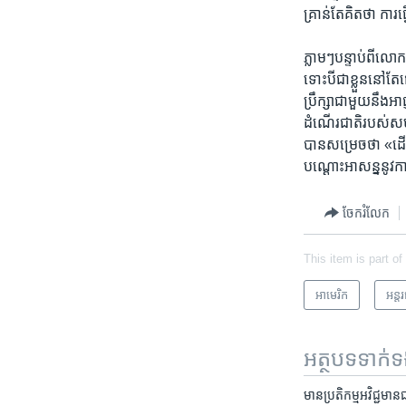
គ្រាន់តែ​គិត​ថា ការ​ធ្វ
ភ្លាមៗ​បន្ទាប់​ពី​
ទោះបីជា​ខ្លួន​នៅតែ​
ប្រឹក្សា​ជាមួយ​នឹង​អ
ដំណើរ​ជាតិ​របស់​សហ
បាន​សម្រេច​ថា «ដើម្ប
បណ្ដោះ​អាសន្ន​នូវ
ចែករំលែក
This item is part of
អាមេរិក​
អន្ត
អត្ថបទ​ទាក់
មាន​​ប្រតិកម្ម​អវិជ្