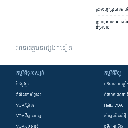
ប្រអប់​ខ្មៅ​ត្រូវ​បាន​រ
ក្រុមហ៊ុន​អាកាសចរណ៍ 
ដ៏​ប្រល័យ
អានអត្ថបទផ្សេងៗទៀត
កម្មវិធី​ទូរទស្សន៍
កម្មវិធី​វិទ្យុ
វីដេអូ​ខ្មែរ
ព័ត៌មាន​ពេល​ព្រឹ
វ៉ាស៊ីនតោន​ថ្ងៃ​នេះ
ព័ត៌មាន​​ពេល​រាត្រ
VOA ថ្ងៃនេះ
Hello VOA
VOA ​វិទ្យាសាស្ត្រ
សំឡេង​ជំនាន់​ថ្មី
VOA 60 អាស៊ី
វេទិកា​អាស៊ាន