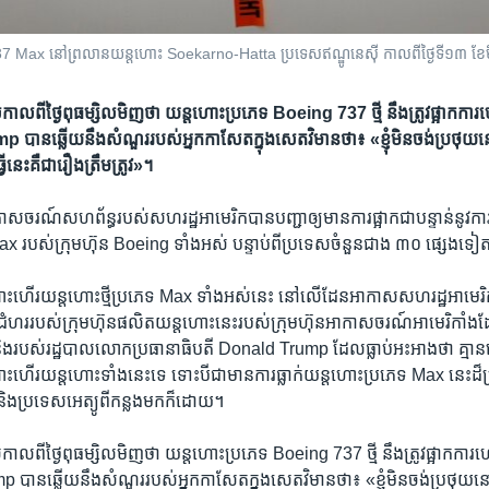
37 Max នៅព្រលានយន្តហោះ Soekarno-Hatta ប្រទេសឥណ្ឌូនេស៊ី កាលពីថ្ងៃទី១៣ ខែម
ស​កាល​ពី​ថ្ងៃ​ពុធ​ម្សិលមិញ​ថា យន្តហោះ​ប្រភេទ Boeing 737 ថ្មី នឹង​ត្រូវ​ផ្អាក​កា
ាន​ឆ្លើយ​នឹង​សំណួរ​របស់​អ្នក​កាសែត​ក្នុង​សេតវិមាន​ថា៖ «ខ្ញុំ​មិន​ចង់​ប្រថុយ
ើ​នេះ​គឺ​ជា​រឿង​ត្រឹមត្រូវ‍»។
កាសចរណ៍​សហព័ន្ធ​របស់​សហរដ្ឋ​អាមេរិក​បាន​បញ្ជា​ឲ្យ​មាន​ការ​ផ្អាក​ជា​បន្ទាន់​នូវ​
 របស់​ក្រុមហ៊ុន Boeing ទាំង​អស់ បន្ទាប់ពី​ប្រទេស​ចំនួន​ជាង ៣០ ផ្សេង​ទៀត​បាន
ហោះហើរ​យន្តហោះ​ថ្មី​ប្រភេទ Max ទាំង​អស់​នេះ នៅ​លើ​ដែន​អាកាស​សហរដ្ឋ​អាមេរិក គ
ល​ជំហរ​របស់​ក្រុមហ៊ុន​ផលិត​យន្តហោះ​នេះរបស់​ក្រុមហ៊ុន​អាកាសចរណ៍​អាមេរិកាំ
និង​របស់​រដ្ឋបាល​លោក​ប្រធានាធិបតី Donald Trump ដែល​ធ្លាប់​អះអាង​ថា គ្មា
​ហោះហើរ​យន្តហោះ​ទាំង​នេះ​ទេ ទោះបីជា​មាន​ការ​ធ្លាក់​យន្តហោះ​ប្រភេទ Max នេះ​ដ៏​ប្
ិង​ប្រទេស​អេត្យូពី​កន្លង​មក​ក៏​ដោយ។
ស​កាល​ពី​ថ្ងៃ​ពុធ​ម្សិលមិញ​ថា យន្តហោះ​ប្រភេទ Boeing 737 ថ្មី នឹង​ត្រូវ​ផ្អាក​កា
ាន​ឆ្លើយ​នឹង​សំណួរ​របស់​អ្នក​កាសែត​ក្នុង​សេតវិមាន​ថា៖ «ខ្ញុំ​មិន​ចង់​ប្រថុយ​