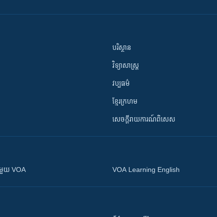
បរិស្ថាន
វិទ្យាសាស្រ្ត
វប្បធម៌
ខ្មែរក្រហម
សេចក្តីរាយការណ៍ពិសេស
ស​​ជាមួយ VOA
VOA Learning English