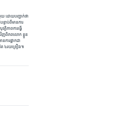
​មួយ ដោយ​បញ្ជាក់​ថា
្ទាប់ពី​មាន​ការ​
្ថិភាព​ការ​ធ្វើ​
ំវិញ​ពិភពលោក ខ្លួន​
ន​ការ​ផ្អាក​ជា​
​ជិត ៤រយ​គ្រឿង៕