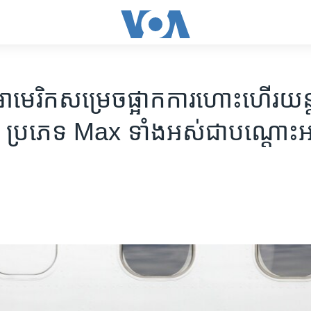
ាមេរិក​សម្រេច​ផ្អាក​ការ​ហោះហើរ​យ
ប្រភេទ Max ទាំង​អស់ជា​បណ្ដោះ​អ