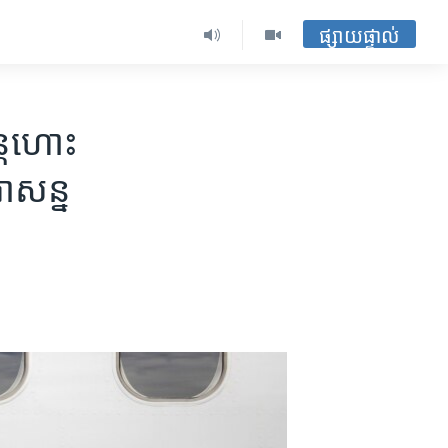
ផ្សាយផ្ទាល់
ន្តហោះ
ាសន្ន