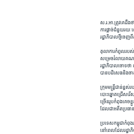
ស.រ.អា.​ត្រូវ​គេ​ដឹង​
ការ​ផ្តាច់​ជំនួយ​រយៈ
រដ្ឋាភិបាល​ថ្មី​ចេញ​
តុលាការ​កំពូល​របស់​
សម្រេច​រំលាយ​គណបក្
រដ្ឋាភិបាល​ចោទ​ថា​ ក
បាន​បដិសេធ​និង​ចាត់
ក្រុម​មន្ត្រី​ជាន់ខ្ព
បោះឆ្នោត​ជ្រើសរើស​សមា
ច្រើន​រូប​កំពុង​គេចខ
​ដែល​ជា​អតីត​ប្រធា
ប្រទេស​កម្ពុជា​កំពុង
នៅ​ពេល​ដែល​រដ្ឋាភិប