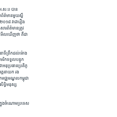
ំ​អ.ស.ប​ បាន​
​ព័ត៌មាន​មួយ​ស្តី
ាំ​២០១៨​ វា​ជា​រឿង​
​សារព័ត៌មាន​ត្រូវ​
មើល​ឃើញ​ថា ​គឺ​ជា​
​នាទីព្រឹក​ដល់​ម៉ោង​
រិក​ទទួល​បន្ទុក​
អនុប្រធាន​ប្រតិភូ​
អគ្គ​នាយក​ រង​
​មជ្ឈមណ្ឌល​កម្ពុជា​
ិទ្ធិ​មនុស្ស​
ត​ក្នុង​ចំណោម​ប្រទេស​