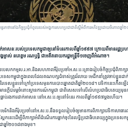
ទរកថា​នៅ​​​ឯ​កិច្ច​ប្រជុំ​កំពូល​របស់​អង្គការ​សហប្រជាជាតិ​ស្តី​អំពី​ការ​អភិវឌ្ឍ​ដោយ​ចិរភាព​ឆ្នាំ
​​ដាក់​អាសនៈ​របស់​​ប្រទេស​កម្ពុជា​ឲ្យ​នៅ​ទំនេរ​​កាលពី​ឆ្នាំ​១៩៩៧​ ក្រោយពី​មាន​រដ្ឋ
​ម្ចាស់ ​នរោត្តម​ រណ​ឫទ្ធិ​ ជា​អតីត​នាយក​រដ្ឋមន្ត្រី​ទី១​ចេញ​ពី​អំណាច។​
ន​បេសកកម្ម​ស.រ.អា.​និង​សហភាព​អឺរ៉ុប​ប្រចាំ​អ.ស.ប.​គ្រោង​រៀបចំ​កិច្ច​ប្រជុំ​ពិភាក្សា​អំពី
្រទេស​កម្ពុជា​ក្នុង​ពេល​ដែល​គណបក្ស​ជំទាស់​ត្រូវ​រំលាយ​ ​មេដឹកនាំ​ត្រូវ​ចាប់​ខ្លួន​ដា
ពុង​និរទេស​ខ្លួន​ទៅ​ក្រៅ​ប្រទេស​មុន​ការ​បោះឆ្នោត​ជាតិ​ឆ្នាំ​២០១៨។​ ​វេទិកានេះ​កើត​ឡ
ន​ក្តី​បារម្ភ​ចំពោះ​ស្ថាន​ការណ៍​កម្ពុជា​ ជាពិសេស​ទៅលើ​លំហ​ប្រជាធិបតេយ្យ​មុន​ការ
ធ្លាប់​រង​ការ​ដាក់​អាសនៈ​នៅ​អ.ស.ប.ឲ្យ​នៅ​ទំនេរ​ កាលពី​ឆ្នាំ​១៩៩៧​ម្តង​ហើយ។​ ​
អាមេរិក​និង​អឺរ៉ុប​ប្រចាំ​នៅ​អ.ស.ប.នឹង​ទទួល​រៀបចំ​ឲ្យ​មាន​ការ​ពិភាក្សា​វេទិកា​សាធារណៈ​
ស្អែក​នេះ​ដើម្បី​ពិភាក្សា​អំពី​ដំណើរការ​ធ្លាក់​ចុះ​នៃ​លទ្ធិ​ប្រជាធិបតេយ្យ​ក្នុង​ប្រទេស​កម្
កដា​ឆ្នាំ២០១៨​ខាងមុខ។