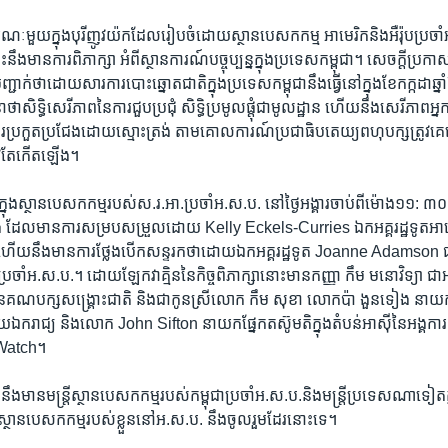
រណៈ​មួយ​ក្នុង​បុរី​ញូវយ៉ក​ដែល​រៀបចំ​ដោយ​ស្ថាន​បេសកកម្ម អាមេរិក​និង​អឺរ៉ុប​ប្រចា
នឹង​មាន​ការ​ពិភាក្សា អំពី​ស្ថានការណ៍​បច្ចុប្បន្ន​ក្នុង​ប្រទេស​កម្ពុជា។​ សេចក្តី​ប្រកាស
បញ្ជាក់​ថា​ដោយសារ​ការបោះឆ្នោត​ជាតិ​ក្នុង​ប្រទេស​កម្ពុជា​នឹង​ធ្វើ​នៅ​ក្នុង​ខែ​កក្កដា​ឆ្ន
ា​សិទ្ធិ​សេរីភាព​នៃ​ការ​ជួបប្រជុំ ​សិទ្ធិ​ប្រមូល​ផ្តុំ​ជា​មូលដ្ឋាន​ ហើយ​នឹង​សេរីភាព​អ្នក
ប្រកួត​ប្រជែង​ដោយ​ស្មោះត្រង់​ តាម​គោលការណ៍​ប្រជាធិបតេយ្យ​ពហុបក្ស​ត្រូវ​គេ​
រូវ​តែ​កើត​ឡើង។
ៅ​ក្នុង​ស្ថាន​បេសកកម្ម​របស់​ស.រ.អា.​ប្រចាំ​អ.ស.ប.​ នៅថ្ងៃ​អង្គារ​ចាប់ពី​ម៉ោង​១១: ៣០
់​ ដែល​មាន​ការ​សម្រប​សម្រួល​ដោយ​ Kelly Eckels-Curries ​ឯក​អគ្គ​រដ្ឋទូត​អាមេ
គម​ហើយ​នឹង​មាន​ការ​ថ្លែង​បើក​សន្ទរកថា​ដោយ​ឯក​អគ្គរដ្ឋទូត​ Joanne Adamson ​ជា​
រចាំ​អ.ស.ប.។​ ដោយ​ឡែក​វាគ្មិន​នៃ​កិច្ច​ពិភាក្សា​នោះ​មាន​កញ្ញា​ កឹម មនោវិទ្យា​ ជា​
ៃ​គណបក្ស​សង្គ្រោះ​ជាតិ ​និង​ជាកូន​ស្រី​លោក​ កឹម សុខា​ ​លោក​ប៉ា ងួនទៀង​ នាយក
វផ្សាយ​ឯករាជ្យ​ និង​លោក John Sifton​ នាយក​ផ្នែក​តស៊ូ​មតិ​ក្នុង​តំបន់​អាស៊ី​នៃ​អង្គការ​ស
Watch។​
ើ​នឹង​មាន​មន្ត្រី​ស្ថាន​បេសកកម្ម​របស់​កម្ពុជា​ប្រចាំ​អ.ស.ប.​និងមន្ត្រី​ប្រទេស​ណា​ទៀ
ានបេសក​កម្ម​របស់​ខ្លួន​នៅ​អ.ស.ប.​ ​នឹង​ចូលរួម​ដែរ​នោះ​ទេ។​