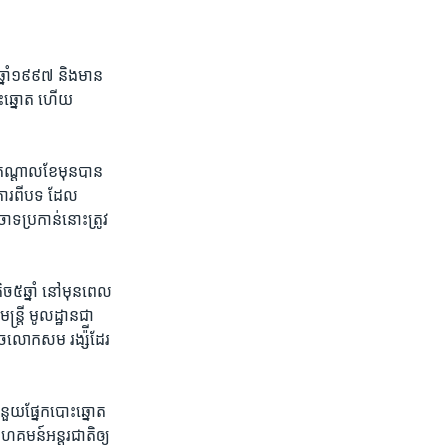
​ឆ្នាំ១៩៩៧​ និង​មាន​
ោះ​ឆ្នោត​ ហើយ​
កណ្តាល​ខែ​មុន​បាន​
រ​ពី​បទ​ ដែល​
ោទ​ប្រកាន់​នោះត្រូវ​
ិច​៥​ឆ្នាំ​ នៅមុន​ពេល​
ន្ត្រី មូលដ្ឋាន​ជា
ូចលោក​សម រង្ស៉ី​ដែរ​
ំនួយ​ផ្នែក​បោះឆ្នោត​
គមន៍​អន្តរ​ជាតិ​ឲ្យ​