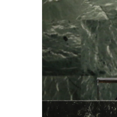
រចនា
សម្ព័ន្ធ​
រំលង​
និង​
ចូល​
ទៅ​
កាន់​
ទំព័រ​
ស្វែង​
រក