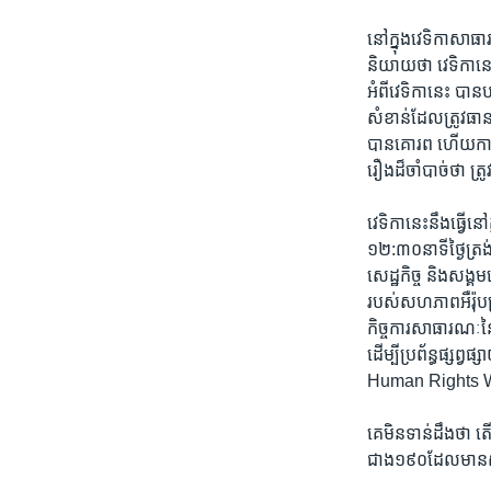
នៅ​ក្នុង​វេទិកា​សាធា
និយាយ​ថា​ វេទិកា​នេះ​
អំពី​វេទិកា​នេះ ​បាន​
សំខាន់​ដែលត្រូវ​ធានា​ថ
បាន​គោរព ​ហើយ​ការ​
រឿង​ដ៏​ចាំបាច់​ថា ត្
វេទិកា​នេះ​នឹង​ធ្វើ​ន
១២:៣០​នាទី​ថ្ងៃត្រង
សេដ្ឋកិច្ច​ និង​សង្
របស់​សហភាព​អឺរ៉ុប​ប្
កិច្ចការ​សាធារណៈ​ន
ដើម្បី​ប្រព័ន្ធ​ផ្សព្
Human ​Rights​ 
គេ​មិន​ទាន់​ដឹង​ថា ត
ជាង​១៩០​ដែល​មាន​ស្ថ