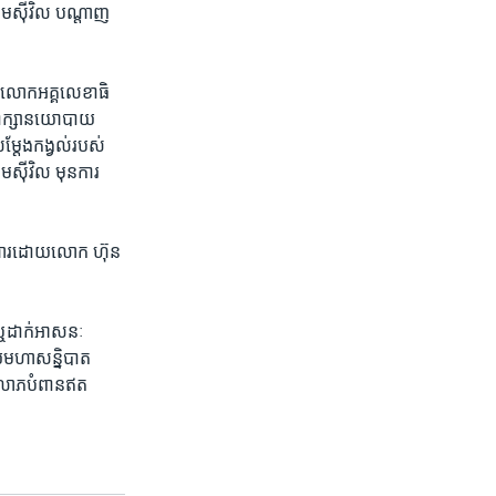
្គម​ស៊ីវិល ​បណ្តាញ​
ា ​លោក​អគ្គលេខាធិ
ិភាក្សា​នយោបាយ ​
តែង​កង្វល់​របស់​
ស៊ីវិល​ ​មុន​ការ​
​ប្រហារដោយ​លោក ហ៊ុន
ឬ​ដាក់​អាសនៈ​
មហា​សន្និបាត​
ំលោភ​បំពាន​ឥត​