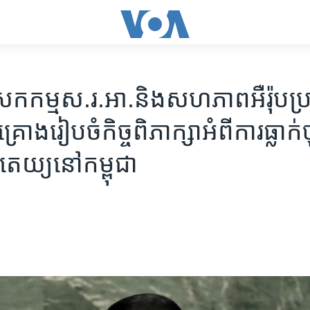
សកកម្ម​ស.រ.អា.​និង​សហភាព​អឺរ៉ុប​ប្រច
រោង​រៀបចំ​កិច្ច​ពិភាក្សា​អំពី​ការ​ធ្លាក់​ចុ
តេយ្យ​នៅ​កម្ពុជា