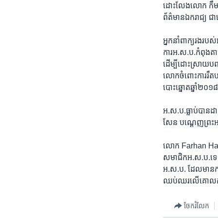
ដោះ​លែង​លោក ​កឹម សុខ
ព័ត៌មាន​ឯករាជ្យ​ ជា
អ្នក​នាំ​ពាក្យ​រង​រ
ការ​អ.ស.ប.​កំពុង​តា
ដើម្បី​ដោះស្រាយ​បញ
លោក​ចំពោះ​ការ​រឹត​បន
បោះឆ្នោត​ឆ្នាំ​២០១៨
អ.ស.ប.ធ្លាប់បាន​ដា
សែន​ បណ្តេញ​ព្រះអង្គ
លោក ​Farhan Haq ​ប
សមាជិក​អ.ស.ប.​ទេ។
អ.ស.ប.​ ដែល​មាន​កា
ឈប់ឈរ​លើ​គោល​ការណ៍​
ចែករំលែក