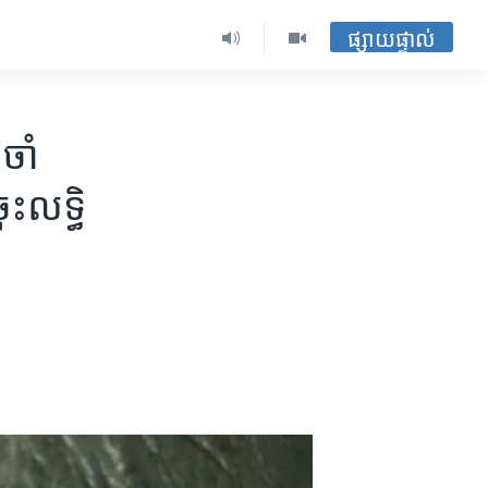
ផ្សាយផ្ទាល់
ាំ​
ះ​លទ្ធិ​