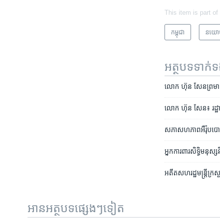
This item is part of
កម្ពុជា
នយោ
អត្ថបទ​ទាក់
លោក ​ហ៊ុន សែន​ព្រមាន​រឹ
លោក ហ៊ុន សែន៖ រដ្ឋាភិ
សភា​សហភាព​អឺរ៉ុប​បោះឆ្ន
អ្នក​ការពារ​សិទ្ធិ​មនុស្ស
អតីត​សហរដ្ឋ​មន្ត្រី​ក្រស
អានអត្ថបទផ្សេងៗទៀត