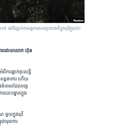
​២០១៥ នៅ​ទី​ស្នាក់ការ​​អង្គការ​សហប្រជាជាតិ​ក្នុង​បុរីញូវយ៉ក
​ប្រហារ​​ដោយ​លោក ហ៊ុន
​ការ​ធ្លាក់ចុះ​លទ្ធិ​
ក់​ពន្ធនាគារ​ ហើយ​
ើង​ចំ​ពេល​ដែល​អគ្គ
​បោះឆ្នោត​ក្នុង​
មួយ​ក្នុង​បុរី​
ពុជា​មុន​ការ​