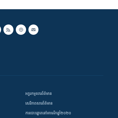
អក្ខរកម្មសារព័ត៌មាន
សេរីភាពសារព័ត៌មាន
ការបោះឆ្នោតនៅអាមេរិកឆ្នាំ២០២០