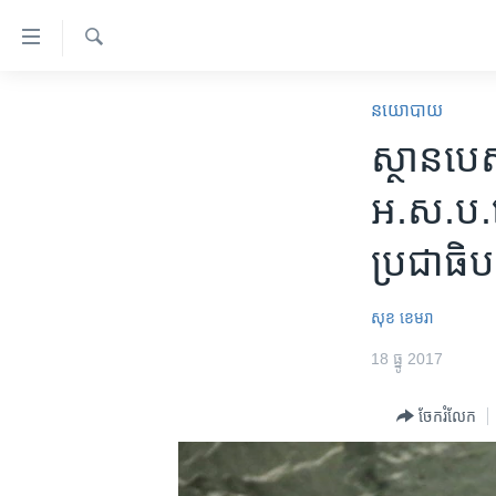
ភ្ជាប់​
ទៅ​
គេហទំព័រ​
ស្វែង​
កម្ពុជា
រក
នយោបាយ
ទាក់ទង
អន្តរជាតិ
ស្ថាន​បេ
រំលង​
និង​
អាមេរិក
អ.ស.ប.​​គ្
ចូល​
ចិន
ទៅ​​
ប្រជាធិប
ទំព័រ​
ហេឡូវីអូអេ
ព័ត៌មាន​​
កម្ពុជាច្នៃប្រតិដ្ឋ
តែ​
សុខ ខេមរា
ម្តង
ព្រឹត្តិការណ៍ព័ត៌មាន
18 ធ្នូ 2017
រំលង​
ទូរទស្សន៍ / វីដេអូ​
និង​
ចែករំលែក
ចូល​
វិទ្យុ / ផតខាសថ៍
ទៅ​
កម្មវិធីទាំងអស់
ទំព័រ​