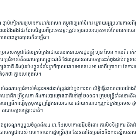
ថា​ ធ្លាប់​គៀងគរ​ឲ្យ​មាន​ការ​ដាក់​អាសនៈ​កម្ពុជា​ឲ្យ​នៅ​ទំនេរ​ ក្រោយ​រដ្ឋប្រហារ​កាលពី
​ពេល​វែង​ផង​ដែរ​ ​ដែល​ជំនួយ​ពី​ប្រទេស​ខ្លះត្រូវ​ពន្យារ​ពេល​រហូត​ទាល់​តែ​មាន​ការ​ប
ពី​ការ​បោះឆ្នោត​បាន​កើត​ឡើង។​
ប្រទេស​កម្ពុជា​ដែល​គ្រប់​គ្រង​ដោយ​លោក​នាយក​រដ្ឋមន្ត្រី​ ហ៊ុន សែន ​កាលពី​ពាក់​
ស​ជំទាស់​គឺ​គណបក្ស​សង្គ្រោះ​ជាតិ​ ដែល​ប្រធាន​គណបក្ស​នេះ​កំពុង​ជាប់​ពន្ធនាគា
្បត់ជាតិ​ និង​ប៉ុនប៉ង​ផ្តួលរំលំ​រដ្ឋាភិបាលដោយ​មាន​ស.រ.អា.​នៅ​ពី​ក្រោយ។​ តែ​ការ​ច
​ទុក​ថា ​គ្មាន​ហេតុផល។​
ស់​របស់​គណបក្ស​ជំទាស់​ចំនួន​១១៨​នាក់ត្រូវ​ជាប់​ក្នុង​ការ​ដក​ សិទ្ធិ​ធ្វើ​នយោបាយ​យ៉ាងត
ជិក​ ព្រឹទ្ធ​សភា​ និង​ការ​បោះឆ្នោត​ជាតិ​នៅ​ឆ្នាំ​២០១៨។ ​ក្រុម​មន្ត្រី​ទាំង​នោះ​និង​ម
្លួន​ចេញពី​ការ​ធ្វើ​ទុក្ខ​បុក​ម្នេញ​ផ្នែក​នយោបាយ​ ដោយ​គណបក្ស​គ្រប់គ្រង​ប្រទេស​ ដ
ន គណបក្ស​សង្គ្រោះជាតិ។​
​រង​នូវ​ទណ្ឌកម្ម​មួយ​ចំនួន​ពី​ស.រ.អា.​និង​សហភាព​អឺរ៉ុប​ចំពោះ ការបិទ​ទិដ្ឋាការ​ និង​ជ
ាល​កម្ពុជា​របស់​ លោក​នាយក​រដ្ឋមន្ត្រី​ហ៊ុន សែន​នៅតែ​ប្រឆាំង​នឹង​ការស្នើ​របស់​សហ