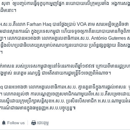
ា ​ ​ឲ្យបញ្ចប់​ការ​ធ្វើទុក្ខ​បុកម្នេញ​ផ្នែក​ នយោបាយ​លើ​ក្រុម​ប្រឆាំង​ ​ អង្គការ​សង
​ដើម​នោះ។​
បស់​អ.ស.ប.​គឺលោក ​Farhan Haq ​បាន​ថ្លែង​ប្រាប់​ VOA ​តាម​ សារ​អេឡិច​ត្រូនិច​ថ
ម​ដាន​ស្ថាន​ការណ៍​ ក្នុង​ប្រទេស​កម្ពុជា​ ​ហើយ​ទទូច​ឲ្យ​ភាគី​នយោបាយមាន​កិច្ច​ព
្ហា។ ​លោក​បាន​អះអាង​ថា​ លោ​ក​អគ្គលេខាធិការ​អ.ស.ប.​ ​António Guterres​ សម្
្តឹង​លំហ​ប្រជា​ធិបតេយ្យ​សម្រាប់​គណបក្ស​នយោបាយ​ ប្រព័ន្ធ​ផ្សព្វផ្សាយ​ និង​សង្គម​
។​
ក់​អាសនៈ​របស់ប្រទេស​កម្ពុជា​ឲ្យ​នៅ​ទំនេរកាលពី​ឆ្នាំ​១៩៩៧​ ក្រោយពី​មាន​រដ្ឋ
​ម្ចាស់ ​នរោត្តម​ រណ​ឫទ្ធិ​ ជា​អតីត​នាយក​រដ្ឋមន្ត្រី​ទី១​ចេញ​ពី​អំណាច។​
ាន​អះអាង​ថា​ លោក​អគ្គលេខាធិការ​អ.ស.ប. ​គ្មាន​តួនាទី​ក្នុង​ការ​ផ្តល់​អាសនៈ​ 
 ​លោក​ពន្យល់​ថា​ ការ​បណ្តេញ​ចេញ​សមាជិក​ណាមួយ​ពី​អ.ស.ប.​គឺ​សម្រេច​ដោយ​
រ​ស្នើ​ដោយ​ក្រុម​ប្រឹក្សា​សន្តិសុខ​អ.ស.ប.​ ប្រសិន​បើ​សមាជិក​ អ.ស.ប.​ណាមួយ​រ
ជាធរមាន​ក្នុង​ធម្មនុញ្ញ​អ.ស.ប.​បច្ចុប្បន្ន៕​
Follow us
បោះពុម្ព