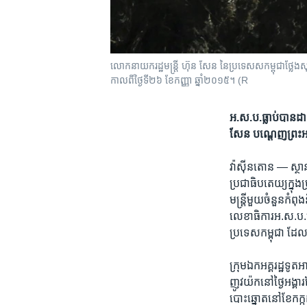
លោក​នាយករដ្ឋមន្ត្រី​ ហ៊ុន សែន នៃ​ប្រទេស​សកម្ពុជា​​ថ្លែង​សុន្
កាល​ពីថ្ងៃ​ទី​២៦ ខែ​កញ្ញា ឆ្នាំ​២០១៥។ (R
អ.ស.ប.​​ធ្លាប់​​បាន​
សែន​ បណ្តេញ​ព្រះអង្គ
វ៉ាស៊ីនតោន —
ស្ថា
ប្រជាធិបតេយ្យ​ក្នុង​ប
មន្ត្រី​មួយ​ចំនួន​កំ
លេខាធិការ​អ.ស.ប.​មា
ប្រទេស​កម្ពុជា​ ដែល​
ក្រុម​ឯក​អគ្គរដ្ឋទូត​
ញូវយ៉ក​នៅ​ថ្ងៃ​អង្គារ​
បោះឆ្នោត​នៅ​ខែ​កក្