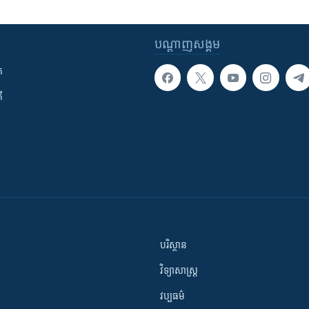
បណ្តាញ​សង្គម
ក
ី
បរិស្ថាន
វិទ្យាសាស្រ្ត
វប្បធម៌