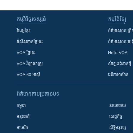
កម្មវិធី​ទូរទស្សន៍
កម្មវិធី​វិទ្យុ
វីដេអូ​ខ្មែរ
ព័ត៌មាន​ពេល​ព្រឹ
វ៉ាស៊ីនតោន​ថ្ងៃ​នេះ
ព័ត៌មាន​​ពេល​រាត្រ
VOA ថ្ងៃនេះ
Hello VOA
VOA ​វិទ្យាសាស្ត្រ
សំឡេង​ជំនាន់​ថ្មី
VOA 60 អាស៊ី
វេទិកា​អាស៊ាន
ព័ត៌មាន​តាមប្រធានបទ​
កម្ពុជា
នយោបាយ
អន្តរជាតិ
សេដ្ឋកិច្ច
អាមេរិក
សិទ្ធិមនុស្ស