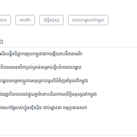
បាយ
អាមេរិក​
សិទ្ធិ​មនុស្ស
​ការ​បោះឆ្នោត​​នៅ​កម្ពុជា
ទង
ត​បន្តឹង​ទិដ្ឋាការ​ចូល​កម្ពុជា​ជា​ការ​ឆ្លើយ​តប​នឹង​អាមេរិក
បាល​មាន​ថវិកា​គ្រប់គ្រាន់​សម្រាប់​រៀបចំ​ការ​បោះឆ្នោត
ោត​សម្រេច​ព្យួរ​ការ​​អនុគ្រោះ​ពន្ធ​លើ​ទំនិញ​នាំចូល​ពី​កម្ពុជា
​និង​រដ្ឋាភិបាល​យល់​ផ្ទុយ​គ្នា​​ចំពោះ​​បរិយាកាស​សិទ្ធិ​មនុស្ស​នៅ​កម្ពុជា
ួង​មហាផ្ទៃ​របស់​ហ៊្វុនស៊ីនប៉ិច​ ជាប់​ឆ្នោត​ជា​ អនុ​ប្រធាន​សភា