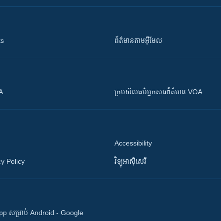
ts
ព័ត៌មាន​តាម​អ៊ីមែល
OA
ក្រម​​​សីលធម៌​​​អ្នក​​​សារព័ត៌មាន VOA
Accessibility
y Policy
វិទ្យុ​អាស៊ី​សេរី
 App សម្រាប់ Android - Google