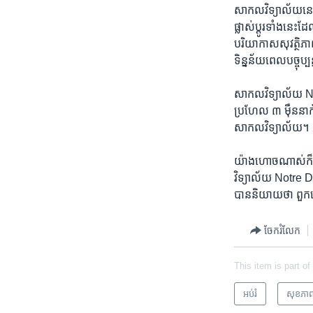
សាកលវិទ្យាល័យ​នេះ ប
ផ្លាស់ប្តូរ​ទាំង​នេ
បរិយាកាស​សុវត្ថិភា
ទិន្នន័យ​ពេល​បច្ចុប
សាកលវិទ្យាល័យ Nort
ប្រហែល ៣ ម៉ឺន​នាក់។ 
សាកលវិទ្យាល័យ។
យ៉ាងហោចណាស់​ក៏​
វិទ្យាល័យ Notre Da
បាន​និយាយ​ថា ពួកគេអ
ចែករំលែក
This item is part of
អប់រំ
សុខភា