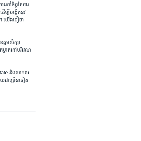
កាំ​ចិត្ត​នៃ​ការ​
្បី​បង្កើត​នូវ​
យ។ យើង​ជឿ​ថា​
្តម​សិក្សា​
​គម្លាត​នៅ​បរិវេណ​
State និង​សាកល
ាល័យ​ជាច្រើន​ទៀត