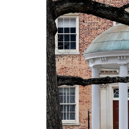
រចនា
សម្ព័ន្ធ​
រំលង​
និង​
ចូល​
ទៅ​
កាន់​
ទំព័រ​
ស្វែង​
រក