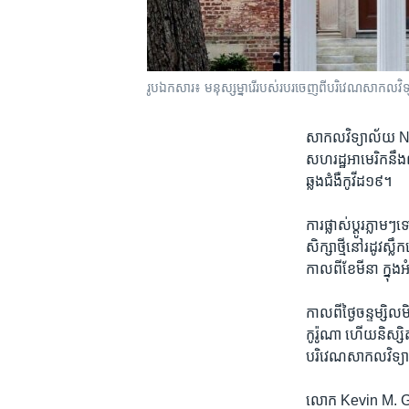
រូប​ឯកសារ៖ មនុស្សម្នា​រើ​របស់របរ​ចេញ​ពី​បរិវេណ​សាកលវ
សាកលវិទ្យាល័យ Nor
សហរដ្ឋអាមេរិក​នឹង​លុប
ឆ្លង​ជំងឺ​កូវីដ១៩។
ការ​ផ្លាស់ប្តូរ​ភ្លាម
សិក្សា​ថ្មី​នៅ​រដូវ​
កាលពី​ខែ​មីនា ក្នុង
កាលពី​ថ្ងៃ​ចន្ទ​ម្សិ
កូរ៉ូណា ហើយ​និស្សិត​
បរិវេណ​សាកលវិទ្យាល
លោក Kevin M. Gus