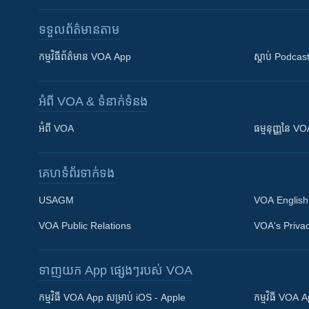
ទទួល​ព័ត៌មាន​តាម
កម្មវិធី​ព័ត៌មាន VOA App
ស្តាប់ Podcas
អំពី​ VOA & ទំនាក់ទំនង
អំពី​ VOA
ធម្មនុញ្ញ​នៃ V
គេហទំព័រ​​ទាក់ទង
USAGM
VOA English
VOA Public Relations
VOA's Privac
ទាញយក​ App ផ្សេងៗ​របស់​ VOA
Khmer English
កម្មវិធី​ VOA App សម្រាប់ iOS - Apple
កម្មវិធី​ VOA