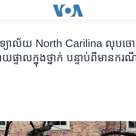
្យាល័យ North Carilina លុបចោល
​ផ្ទាល​ក្នុង​ថ្នាក់ បន្ទាប់ពី​មាន​ករណី​ឆ