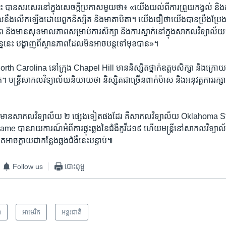
ាន​សរសេរ​នៅ​ក្នុង​សេចក្តី​ប្រកាស​មួយ​ថា៖ «យើង​យល់​ពី​ការ​ព្រួយ​កង្វល់ និង​ការរ
ះ​ដែល​នឹង​លើកឡើង​ដោយ​ពួក​និស្សិត និង​មាតាបិតា។ យើង​ជឿ​ថា​យើង​បាន​ប្រឹងប្រែង​ដើម
ព​ និង​មាន​សុខមាលភាព​សម្រាប់​ការ​សិក្សា​ និង​ការ​ស្នាក់នៅ​ក្នុង​សាកលវិទ្យាល័
្បន្ន​នេះ បង្ហាញពី​ស្ថានភាព​ដែល​មិនអាច​បន្ត​ទៅ​មុខ​បាន»។
h Carolina នៅក្រុង Chapel Hill មាន​និស្សិត​ថ្នាក់​ឧត្តមសិក្សា និង​ក្រោយ​ឧត
មន្ត្រី​សាកលវិទ្យាល័យ​និយាយ​ថា និស្សិត​ជាច្រើន​ពាក់​ម៉ាស ​និង​អនុវត្ត​ការ​រក្សា
មាន​សាកលវិទ្យាល័យ ២ ផ្សេង​ទៀត​ផង​ដែរ គឺ​សាកលវិទ្យាល័យ Oklahoma 
me បាន​រាយការណ៍​អំពី​ការផ្ទុះ​ឆ្លង​នៃ​ជំងឺ​កូវីដ១៩ ហើយ​មន្រ្តី​នៅ​សាកលវិទ្យ
ាច​ក្លាយ​ជាកន្លែង​ឆ្លង​ជំងឺ​នេះ​បន្ទាប់៕
Follow us
បោះពុម្ព
ព
អាមេរិក​
អន្តរជាតិ