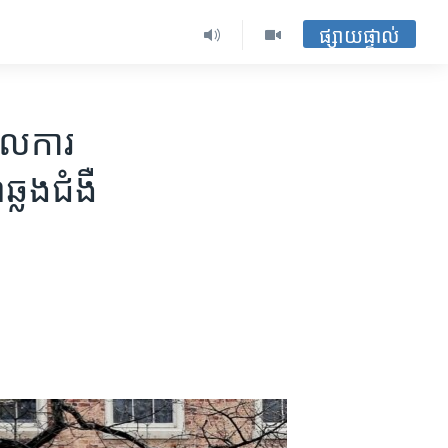
ផ្សាយផ្ទាល់
​ការ​
្លង​ជំងឺ​