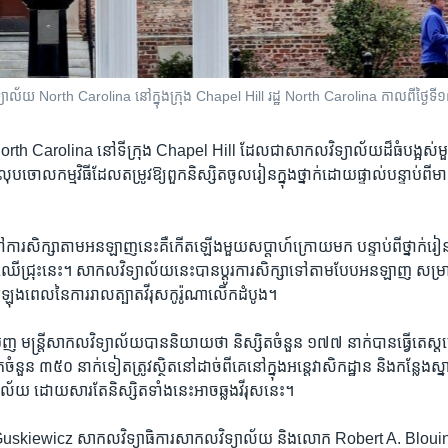
ិទ្យាល័យ North Carolina នៅ​ក្នុង​ក្រុង Chapel Hill រដ្ឋ North Carolina កាលពី​ថ្ងៃទ
th Carolina នៅ​ទីក្រុង Chapel Hill ដែល​ជា​សាកលវិទ្យាល័យ​ដ៏​ធំ​បង្អស់​មួយ
ចោល​កម្មវិធី​ដែល​តម្រូវ​ឱ្យ​ពួក​និស្សិត​ចូល​រៀន​ក្នុង​ថ្នាក់​ដោយ​ផ្ទាល់​បន្ទាប់​ពី​មាន
ៗ​ទៅ​ការ​សិក្សា​តាម​អនឡាញ​នេះ​គឺ​កើតឡើង​មួយ​សប្តាហ៍​ក្រោយ​មក បន្ទាប់ពី​ថ្នាក់រៀន​បា
ស្លឹក​ឈើ​ជ្រុះ​នេះ។ សាកលវិទ្យាល័យ​នេះ​បាន​ប្ដូរ​ការ​សិក្សា​ទៅ​តាម​បែប​អនឡាញ សម្រាប់
​អំឡុងពេល​នៃ​ការរាល​ត្បាត​វីរុស​កូរ៉ូណា​លើក​ដំបូង។
លមិញ មន្រ្តី​សាកលវិទ្យាល័យ​បាន​និយាយ​ថា និស្សិត​ចំនួន ១៧៧ នាក់​បាន​ធ្វើ​តេស្ត​ឃើ
ចំនួន ៣៥០ នាក់​ទៀត​ត្រូវ​ស្ថិត​នៅ​ដាច់ពីគេ​នៅ​ក្នុង​អន្តេវាសិកដ្ឋាន និង​កន្លែង​ស
័យ ដោយសារ​តែ​និស្សិត​ទាំង​នេះ​អាច​ឆ្លង​វីរុស​នេះ។
kiewicz សាកលវិទ្យាធិការ​សាកលវិទ្យាល័យ និង​លោក Robert A. Blouin អ