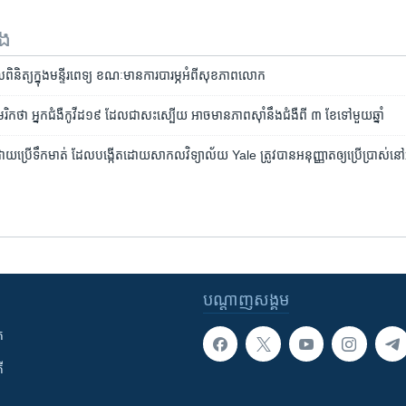
ទង
ល​ពិនិត្យ​ក្នុង​មន្ទីរពេទ្យ​ ខណៈ​មាន​ការ​បារម្ភ​អំពី​សុខភាព​លោក
រិកថា អ្នក​ជំងឺ​កូវីដ១៩ ដែល​ជា​សះស្បើយ អាច​មាន​ភាព​ស៊ាំ​នឹង​ជំងឺ​ពី ៣ ខែ​ទៅ​មួយ​ឆ្នាំ
ដោយ​ប្រើ​ទឹក​មាត់ ដែល​បង្កើត​ដោយ​សាកលវិទ្យាល័យ Yale ត្រូវ​បាន​អនុញ្ញាត​ឲ្យ​ប្រើប្រាស់​នៅ
បណ្តាញ​សង្គម
ក
ី