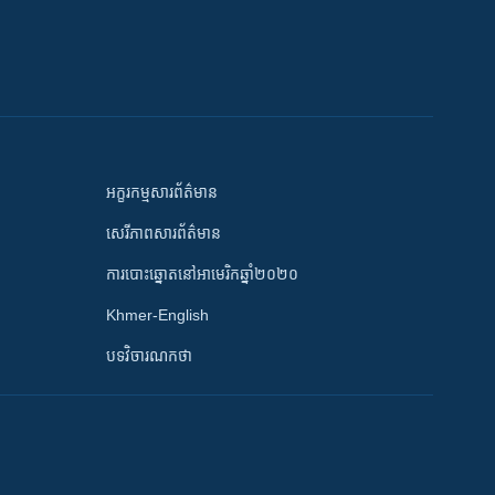
អក្ខរកម្មសារព័ត៌មាន
សេរីភាពសារព័ត៌មាន
ការបោះឆ្នោតនៅអាមេរិកឆ្នាំ២០២០
Khmer-English
បទវិចារណកថា