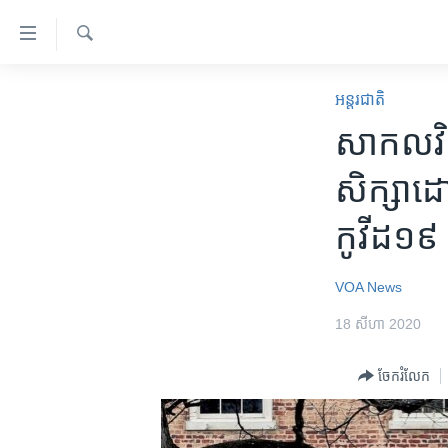
ភ្ជាប់​
ទៅ​
គេហទំព័រ​
ស្វែង​
កម្ពុជា
រក
អន្តរជាតិ
ទាក់ទង
អន្តរជាតិ
សាកលវិទ
រំលង​
និង​
អាមេរិក
សិក្សា​ដោយ
ចូល​
ចិន
ទៅ​​
កូវីដ១៩
ទំព័រ​
ហេឡូវីអូអេ
ព័ត៌មាន​​
កម្ពុជាច្នៃប្រតិដ្ឋ
តែ​
VOA News
ម្តង
ព្រឹត្តិការណ៍ព័ត៌មាន
18 សីហា 2020
រំលង​
ទូរទស្សន៍ / វីដេអូ​
និង​
ចែករំលែក
ចូល​
វិទ្យុ / ផតខាសថ៍
ទៅ​
កម្មវិធីទាំងអស់
ទំព័រ​