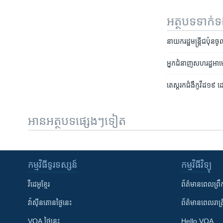
អត្ថបទ​ទាក់
នាយករដ្ឋមន្ត្រី​ជប៉ុន​ចូ
អ្នក​ជំនាញ​សហរដ្ឋ​អាមេ
តេស្ត​រក​ជំងឺ​កូវីដ១៩ 
អានអត្ថបទផ្សេងៗទៀត
កម្មវិធី​ទូរទស្សន៍
កម្មវិធី​វិទ្យុ
វីដេអូ​ខ្មែរ
ព័ត៌មាន​ពេល​ព្រឹ
វ៉ាស៊ីនតោន​ថ្ងៃ​នេះ
ព័ត៌មាន​​ពេល​រាត្រ
VOA ថ្ងៃនេះ
Hello VOA