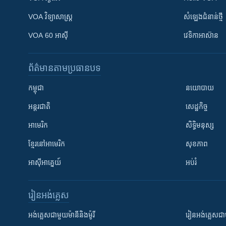
VOA ​វិទ្យាសាស្ត្រ
សំឡេង​ជំនាន់​ថ្មី
VOA 60 អាស៊ី
វេទិកា​អាស៊ាន
ព័ត៌មាន​តាមប្រធានបទ​
កម្ពុជា
នយោបាយ
អន្តរជាតិ
សេដ្ឋកិច្ច
អាមេរិក
សិទ្ធិមនុស្ស
ខ្មែរ​នៅអាមេរិក
សុខភាព
អាស៊ីអាគ្នេយ៍
អប់រំ
រៀន​​អង់គ្លេស
អង់គ្លេស​ជាមួយ​ម៉ានី​និង​ម៉ូរី
រៀន​​​​​​អង់គ្លេ