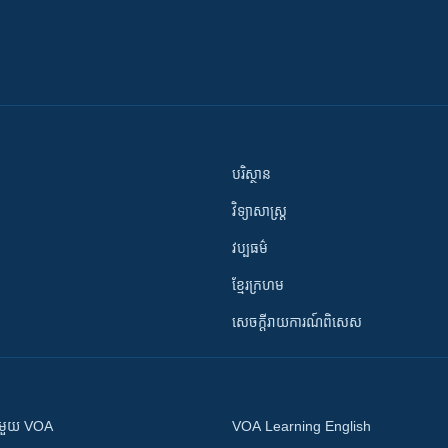
បរិស្ថាន
វិទ្យាសាស្រ្ត
វប្បធម៌
ខ្មែរក្រហម
សេចក្តីរាយការណ៍ពិសេស
ស​​ជាមួយ VOA
VOA Learning English