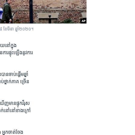
ី១៨ ខែមីនា ឆ្នាំ២០២០។
​នៅក្នុង​
​ការ​ផ្ទុះឡើង​នូវ​ការ​
ន​ចាប់ផ្តើម​ឆ្នាំ​
​ថ្នាក់​ភាគ ច្រើន​
ញ​មាន​ផ្ទុក​វីរុស​
្នាក់នៅ​នៅ​ខាងក្រៅ​
្នក​ចាត់ចែង​